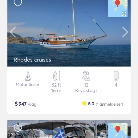
Rhodes cruises
Motor Sailer
52 ft
12
4
16 m
Krydstogt
$
947
5.0
/dag
(1
anmeldelser
)