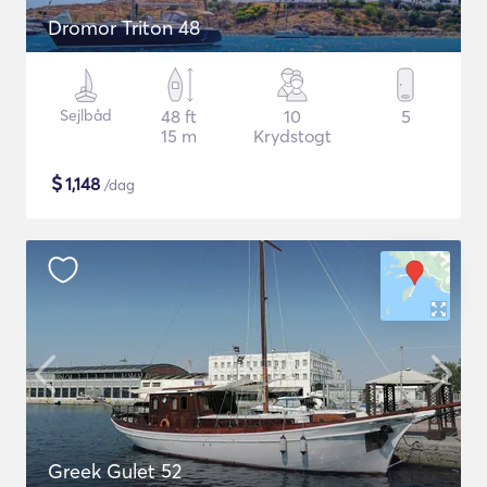
Dromor Triton 48
Sejlbåd
48 ft
10
5
15 m
Krydstogt
$
1,148
/dag
Greek Gulet 52