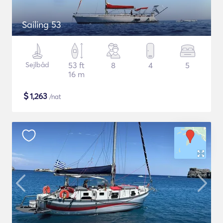
Sailing 53
Sejlbåd
53 ft
8
4
5
16 m
$
1,263
/nat