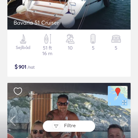
Bavaria 51 Cruiser
Sejlbåd
51 ft
10
5
5
16 m
$
901
/nat
Filtre