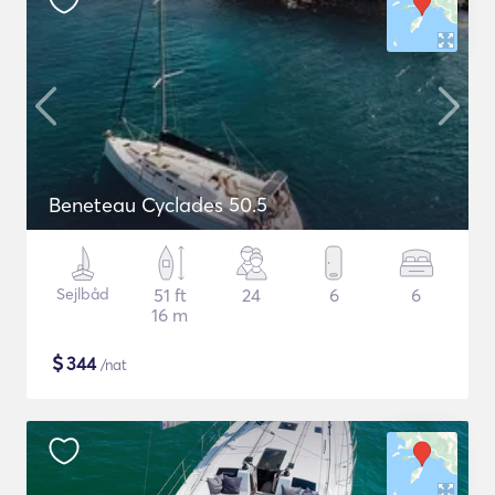
Beneteau Cyclades 50.5
Sejlbåd
51 ft
24
6
6
16 m
$
344
/nat