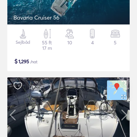
Bavaria Cruiser 56
Sejlbåd
55 ft
10
4
5
17 m
$
1,295
/nat