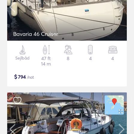
Bavaria 46 Cruiser
Sejlbåd
47 ft
8
4
4
14 m
$
794
/nat