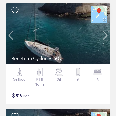
Beneteau Cyclades 50.5
Sejlbåd
51 ft
24
6
6
16 m
$
516
/nat