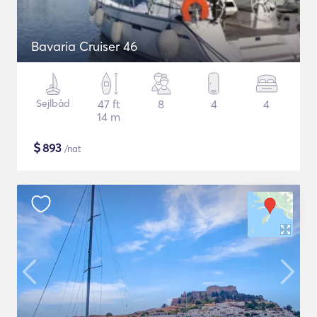
Bavaria Cruiser 46
Sejlbåd
47 ft
8
4
4
14 m
$
893
/nat