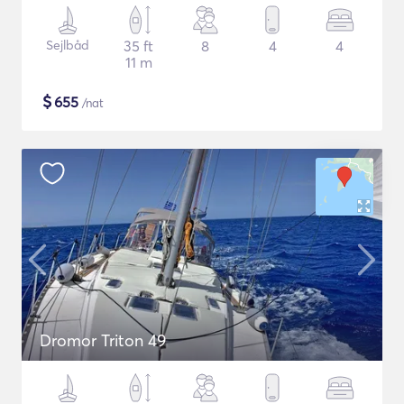
Sejlbåd
35 ft
8
4
4
11 m
$
655
/nat
Dromor Triton 49