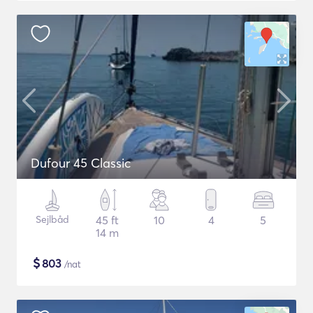
Dufour 45 Classic
Sejlbåd
45 ft
10
4
5
14 m
$
803
/nat