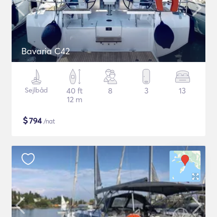
Bavaria C42
Sejlbåd
40 ft
8
3
13
12 m
$
794
/nat