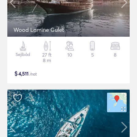
Wood Lamine Gulet
Sejlbåd
27 ft
10
5
8
8 m
$
4,511
/nat