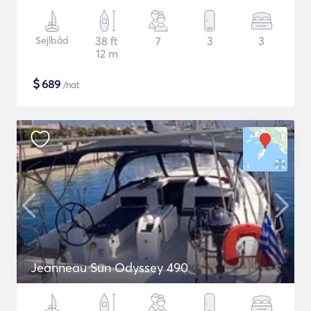
Sejlbåd
38 ft
7
3
3
12 m
$
689
/nat
Jeanneau Sun Odyssey 490