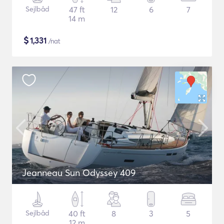
Sejlbåd
47 ft
12
6
7
14 m
$
1,331
/nat
Jeanneau Sun Odyssey 409
Sejlbåd
40 ft
8
3
5
12 m