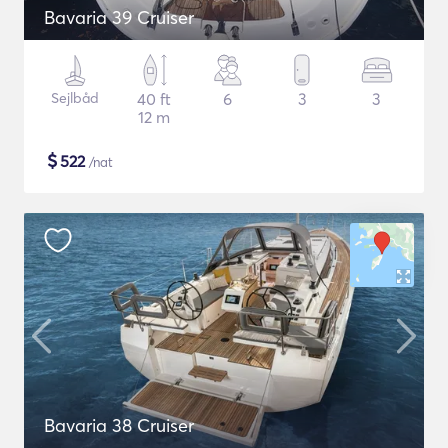
Bavaria 39 Cruiser
Sejlbåd
40 ft
6
3
3
12 m
$
522
/nat
Bavaria 38 Cruiser