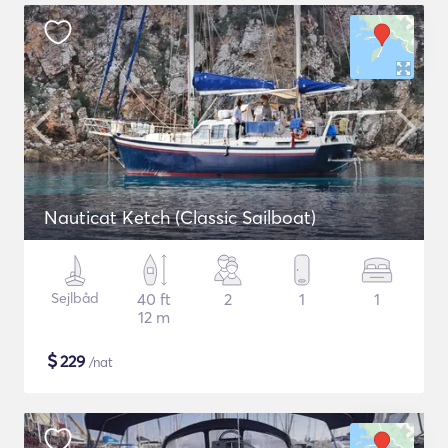
Nauticat Ketch (Classic Sailboat)
Sejlbåd
40 ft
2
1
1
12 m
$
229
/nat