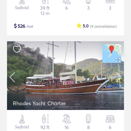
Sejlbåd
39 ft
6
3
3
12 m
$
526
5.0
/nat
(9
anmeldelser
)
Rhodes Yacht Charter
Sejlbåd
92 ft
16
8
6