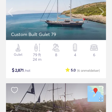
Custom Built Gulet 79
Gulet
79 ft
8
4
6
24 m
$
2,871
5.0
/nat
(6
anmeldelser
)