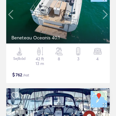
Beneteau Oceanis 40.1
Sejlbåd
42 ft
8
3
4
13 m
$
762
/nat