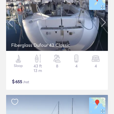
Fiberglass Dufour 43 Classic
Sloop
43 ft
8
4
4
13 m
$
655
/nat