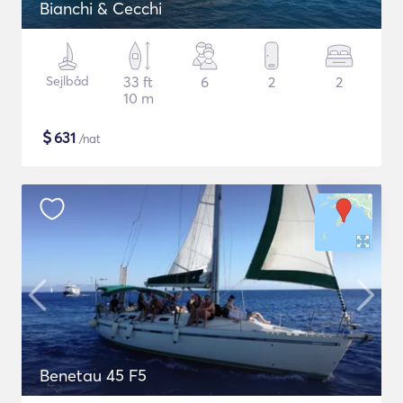
Bianchi & Cecchi
Sejlbåd
33 ft
6
2
2
10 m
$
631
/nat
Benetau 45 F5