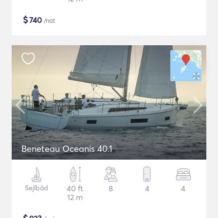
$
740
/nat
Beneteau Oceanis 40.1
Sejlbåd
40 ft
8
4
4
12 m