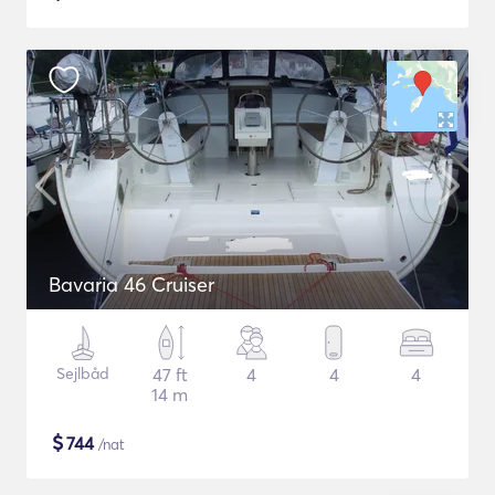
Bavaria 46 Cruiser
Sejlbåd
47 ft
4
4
4
14 m
$
744
/nat