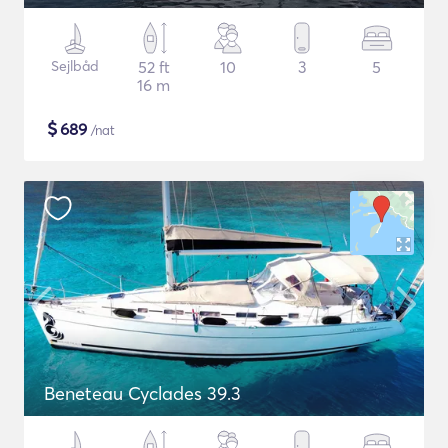
Sejlbåd
52 ft
10
3
5
16 m
$
689
/nat
Beneteau Cyclades 39.3