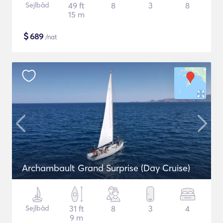
Sejlbåd
49 ft
8
3
8
15 m
$
689
/nat
Archambault Grand Surprise (Day Cruise)
Sejlbåd
31 ft
8
3
4
9 m