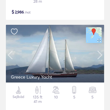
28 m
$
2,986
/nat
Greece Luxury Yacht
Sejlbåd
135 ft
10
5
5
41 m