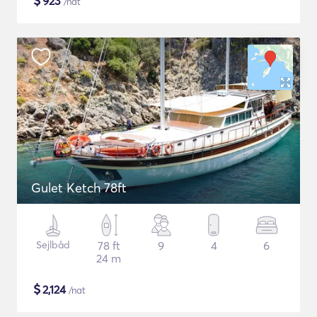
$
923
/nat
Gulet Ketch 78ft
Sejlbåd
78 ft
9
4
6
24 m
$
2,124
/nat