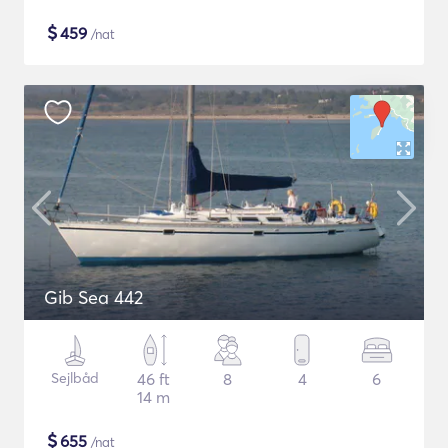
$
459
/nat
Gib Sea 442
Sejlbåd
46 ft
8
4
6
14 m
$
655
/nat