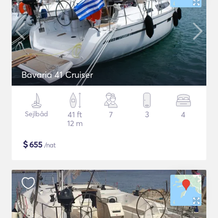
Bavaria 41 Cruiser
Sejlbåd
41 ft
7
3
4
12 m
$
655
/nat