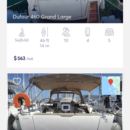
Dufour 460 Grand Large
Sejlbåd
46 ft
10
4
5
14 m
$
563
/nat