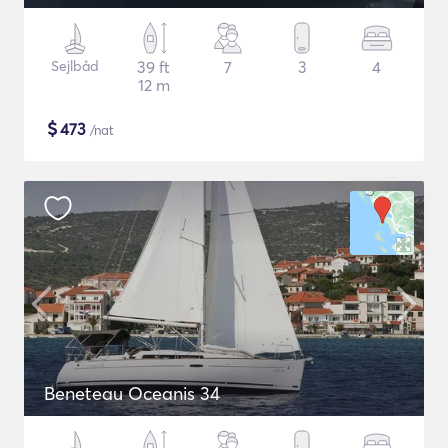
Sejlbåd
39 ft
7
3
4
12 m
$
473
/nat
Beneteau Oceanis 34