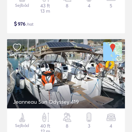
Sejlbåd
43 ft
8
4
5
13 m
$
976
/nat
Jeanneau Sun Odyssey 419
Sejlbåd
40 ft
8
3
4
12 m