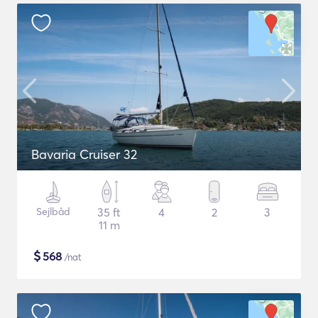
Bavaria Cruiser 32
Sejlbåd
35 ft
4
2
3
11 m
$
568
/nat