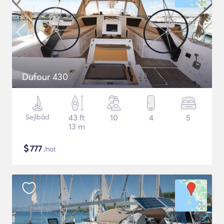
Dufour 430
Sejlbåd
43 ft
10
4
5
13 m
$
777
/nat