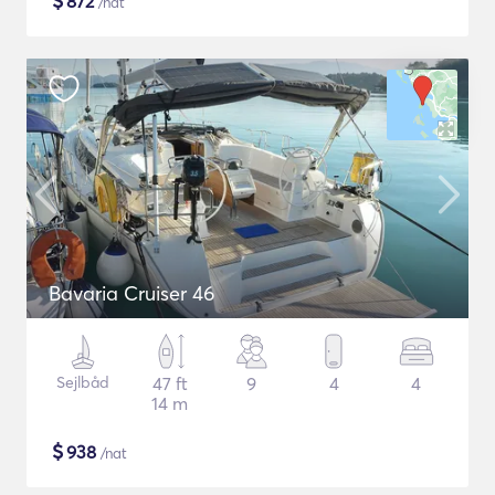
$
872
/nat
Bavaria Cruiser 46
Sejlbåd
47 ft
9
4
4
14 m
$
938
/nat