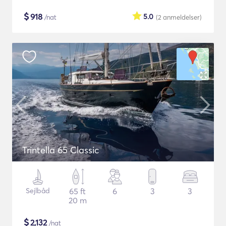
$
918
5.0
/nat
(2
anmeldelser
)
Trintella 65 Classic
Sejlbåd
65 ft
6
3
3
20 m
$
2,132
/nat