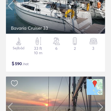
Bavaria Cruiser 33
Sejlbåd
33 ft
6
2
3
10 m
$
590
/nat