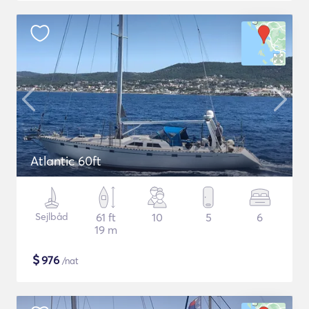
Atlantic 60ft
Sejlbåd
61 ft
10
5
6
19 m
$
976
/nat