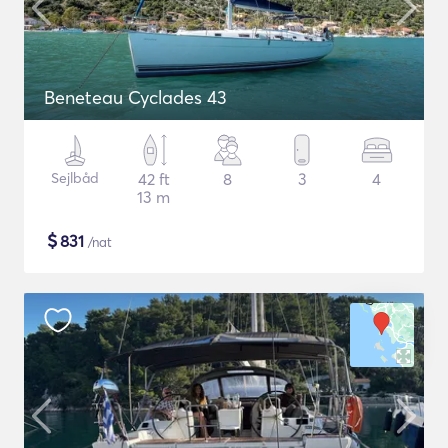
Beneteau Cyclades 43
Sejlbåd
42 ft
8
3
4
13 m
$
831
/nat