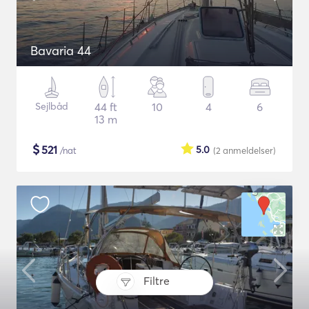
Bavaria 44
Sejlbåd
44 ft
10
4
6
13 m
$
521
5.0
/nat
(2
anmeldelser
)
Filtre