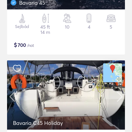
Bavaria 45
Sejlbåd
45 ft
10
4
5
14 m
$
700
/nat
Bavaria C45 Holiday