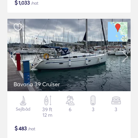
$
1,033
/nat
Bavaria 39 Cruiser
Sejlbåd
39 ft
6
3
3
12 m
$
483
/nat