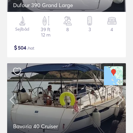
Dufour 390 Grand Large
Sejlbåd
39 ft
8
3
4
12 m
$
504
/nat
Bavaria 40 Cruiser