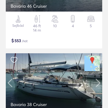
Bavaria 46 Cruiser
Sejlbåd
46 ft
10
4
5
14 m
$
553
/nat
Bavaria 38 Cruiser