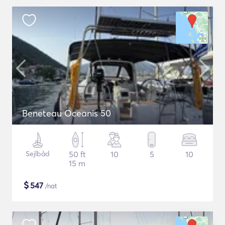
Beneteau Oceanis 50
Sejlbåd
50 ft
10
5
10
15 m
$
547
/nat