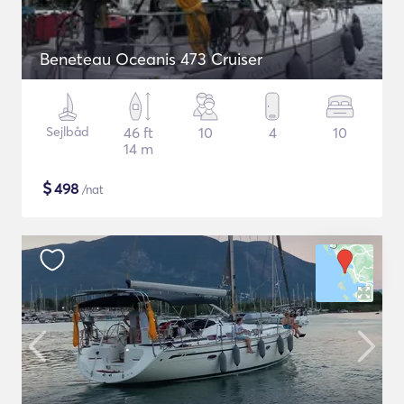
Beneteau Oceanis 473 Cruiser
Sejlbåd
46 ft
10
4
10
14 m
$
498
/nat