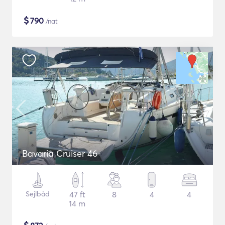
$
790
/nat
Bavaria Cruiser 46
Sejlbåd
47 ft
8
4
4
14 m