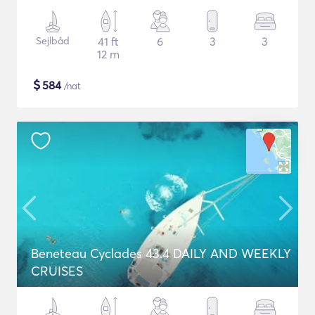
Sejlbåd
41 ft
6
3
3
12 m
$
584
/nat
Beneteau Cyclades 43.4 DAILY AND WEEKLY
CRUISES