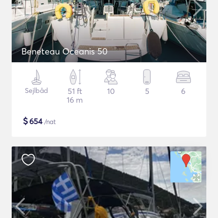
Beneteau Oceanis 50
Sejlbåd
51 ft
10
5
6
16 m
$
654
/nat