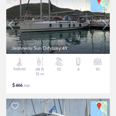
Jeanneau Sun Odyssey 49
Sejlbåd
48 ft
10
4
10
15 m
$
466
/nat