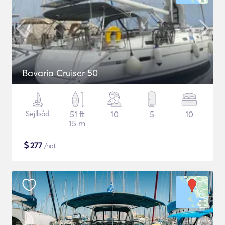
Bavaria Cruiser 50
Sejlbåd
51 ft
10
5
10
15 m
$
277
/nat