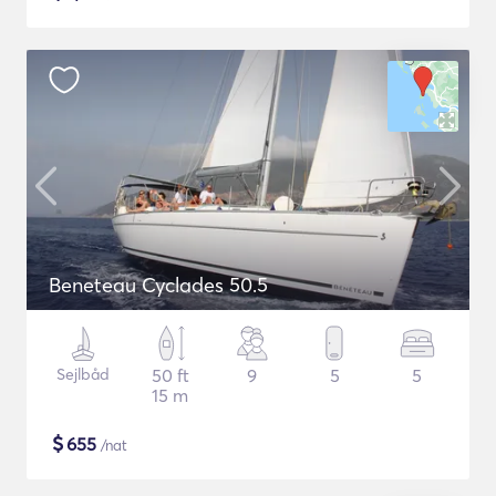
Beneteau Cyclades 50.5
Sejlbåd
50 ft
9
5
5
15 m
$
655
/nat