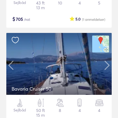
Sejlbåd
43 ft
10
4
5
13 m
$
705
5.0
/nat
(1
anmeldelser
)
Bavaria Cruiser 50
Sejlbåd
50 ft
8
4
4
15 m