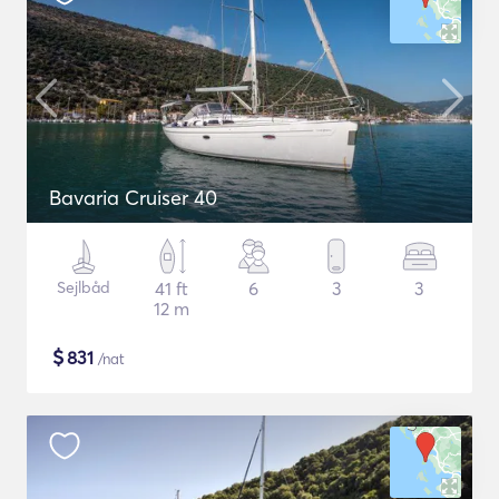
Bavaria Cruiser 40
Sejlbåd
41 ft
6
3
3
12 m
$
831
/nat