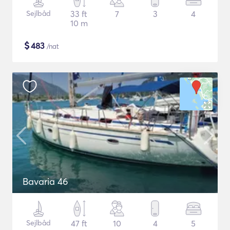
Sejlbåd
33 ft
7
3
4
10 m
$
483
/nat
Bavaria 46
Sejlbåd
47 ft
10
4
5