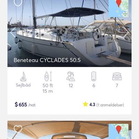
Beneteau CYCLADES 50.5
Sejlbåd
50 ft
12
6
7
15 m
$
655
4.3
/nat
(1
anmeldelser
)