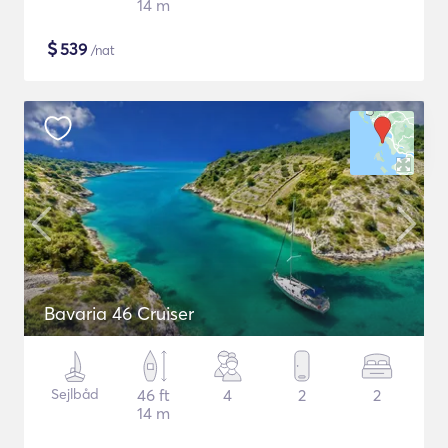
14 m
$
539
/nat
Bavaria 46 Cruiser
Sejlbåd
46 ft
4
2
2
14 m