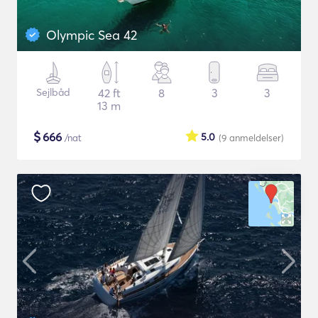
Olympic Sea 42
Sejlbåd
42 ft
8
3
3
13 m
$
666
5.0
/nat
(9
anmeldelser
)