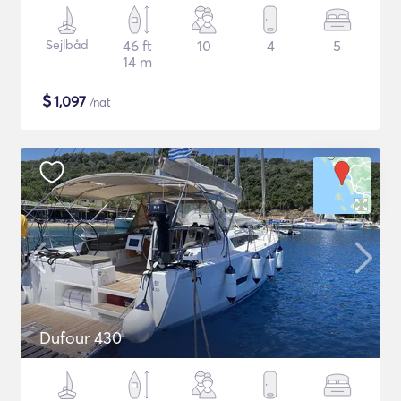
Sejlbåd
46 ft
10
4
5
14 m
$
1,097
/nat
Dufour 430