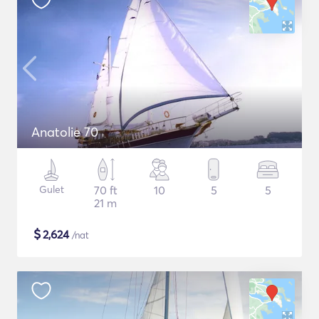
Anatolie 70
Gulet
70 ft
10
5
5
21 m
$
2,624
/nat