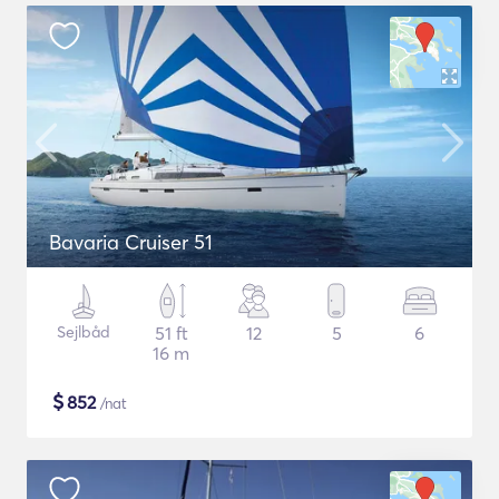
Bavaria Cruiser 51
Sejlbåd
51 ft
12
5
6
16 m
$
852
/nat