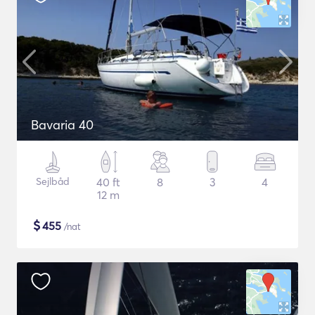
Bavaria 40
Sejlbåd
40 ft
8
3
4
12 m
$
455
/nat