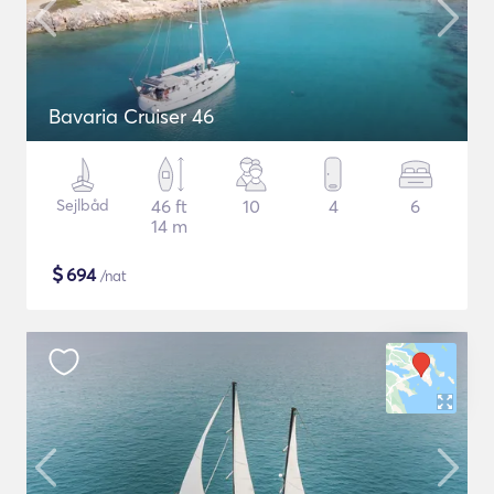
Bavaria Cruiser 46
Sejlbåd
46 ft
10
4
6
14 m
$
694
/nat