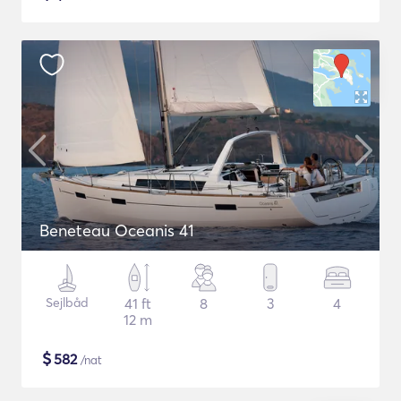
Beneteau Oceanis 41
Sejlbåd
41 ft
8
3
4
12 m
$
582
/nat