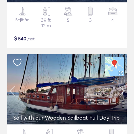
Sejlbåd
39 ft
5
3
4
12 m
$
540
/nat
Sail with our Wooden Sailboat Full Day Trip