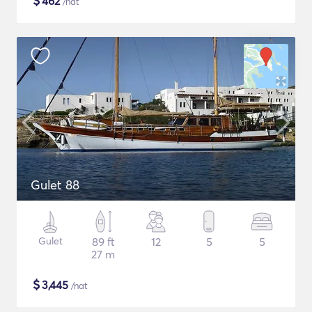
$
462
/nat
Gulet 88
Gulet
89 ft
12
5
5
27 m
$
3,445
/nat