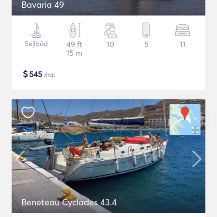
Bavaria 49
Sejlbåd
49 ft
10
5
11
15 m
$
545
/nat
Beneteau Cyclades 43.4