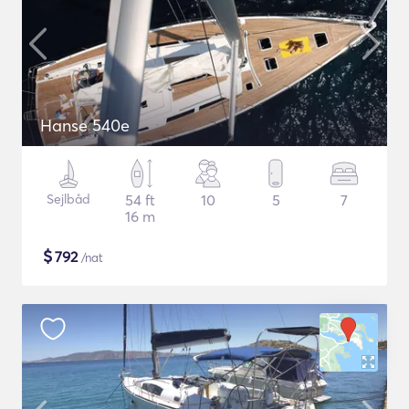
Hanse 540e
Sejlbåd
54 ft
10
5
7
16 m
$
792
/nat