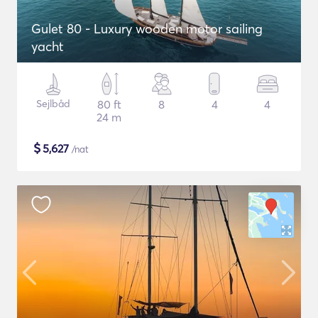
Gulet 80 - Luxury wooden motor sailing
yacht
Sejlbåd
80 ft
8
4
4
24 m
$
5,627
/nat