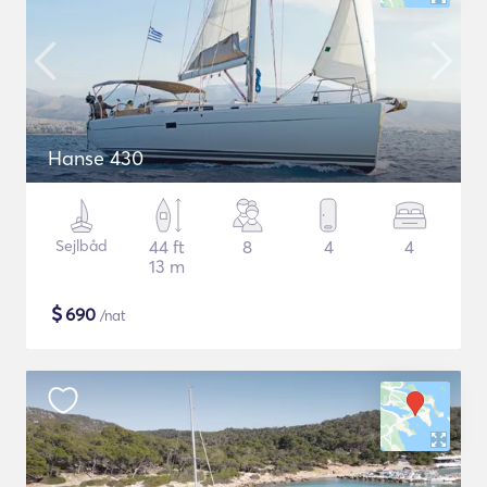
Hanse 430
Sejlbåd
44 ft
8
4
4
13 m
$
690
/nat