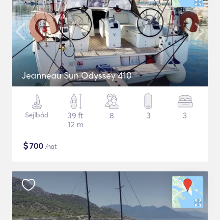
Jeanneau Sun Odyssey 410
Sejlbåd
39 ft
8
3
3
12 m
$
700
/nat