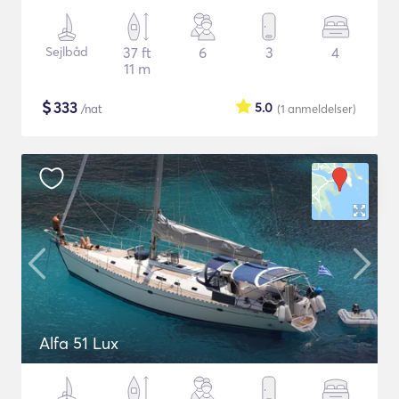
Sejlbåd
37 ft
6
3
4
11 m
$
333
5.0
/nat
(1
anmeldelser
)
Alfa 51 Lux