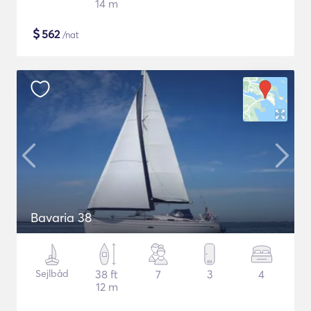
14 m
$
562
/nat
Bavaria 38
Sejlbåd
38 ft
7
3
4
12 m