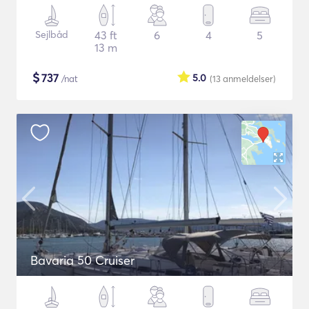
Sejlbåd
43 ft
6
4
5
13 m
$
737
5.0
/nat
(13
anmeldelser
)
Bavaria 50 Cruiser