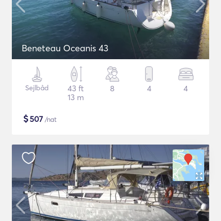
Beneteau Oceanis 43
Sejlbåd
43 ft
8
4
4
13 m
$
507
/nat