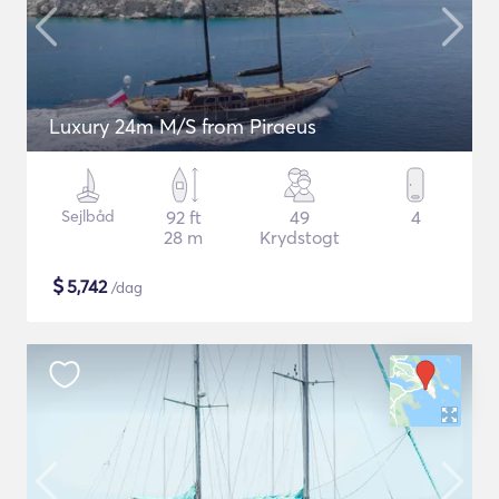
Luxury 24m M/S from Piraeus
Sejlbåd
92 ft
49
4
28 m
Krydstogt
$
5,742
/dag