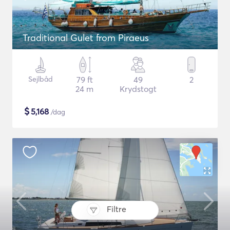
Traditional Gulet from Piraeus
Sejlbåd
79 ft
49
2
24 m
Krydstogt
$
5,168
/dag
Filtre