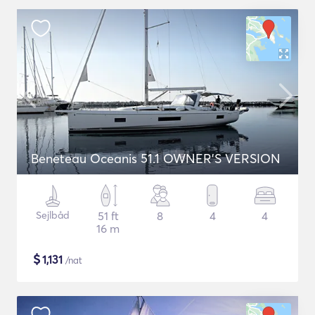
Beneteau Oceanis 51.1 OWNER'S VERSION
Sejlbåd
51 ft
8
4
4
16 m
$
1,131
/nat