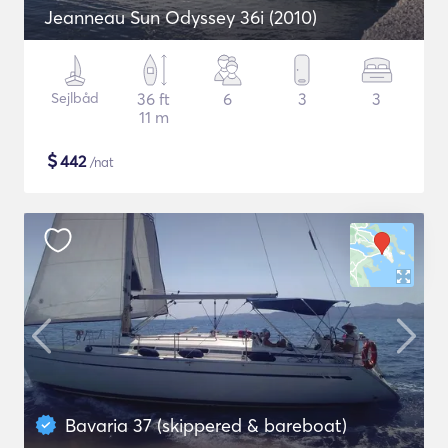
Jeanneau Sun Odyssey 36i (2010)
Sejlbåd
36 ft
6
3
3
11 m
$
442
/nat
Bavaria 37 (skippered & bareboat)