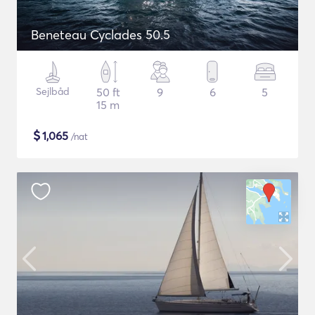
Beneteau Cyclades 50.5
Sejlbåd
50 ft
9
6
5
15 m
$
1,065
/nat