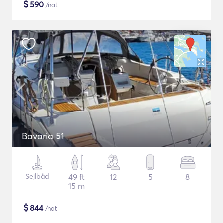
$
590
/nat
Bavaria 51
Sejlbåd
49 ft
12
5
8
15 m
$
844
/nat