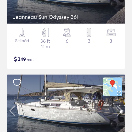
Jeanneau Sun Odyssey 36i
Sejlbåd
36 ft
6
3
3
11 m
$
349
/nat