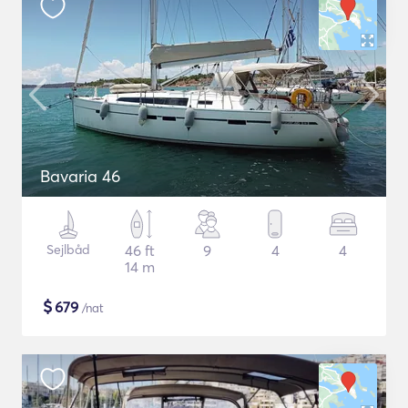
Bavaria 46
Sejlbåd
46 ft
9
4
4
14 m
$
679
/nat