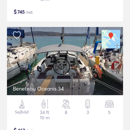
$
745
/nat
Beneteau Oceanis 34
Sejlbåd
34 ft
8
3
5
10 m