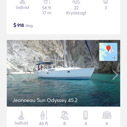
Sejlbåd
56 ft
22
3
17 m
Krydstogt
$
918
/dag
Jeanneau Sun Odyssey 45.2
Sejlbåd
46 ft
8
4
4