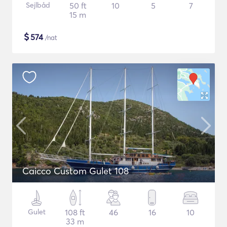
Sejlbåd
50 ft
10
5
7
15 m
$
574
/nat
Caicco Custom Gulet 108
Gulet
108 ft
46
16
10
33 m