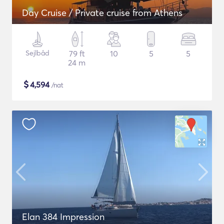
Day Cruise / Private cruise from Athens
Sejlbåd
79 ft
10
5
5
24 m
$
4,594
/nat
Elan 384 Impression