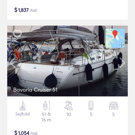
$
1,837
/nat
Bavaria Cruiser 51
Sejlbåd
51 ft
10
5
5
16 m
$
1,054
/nat