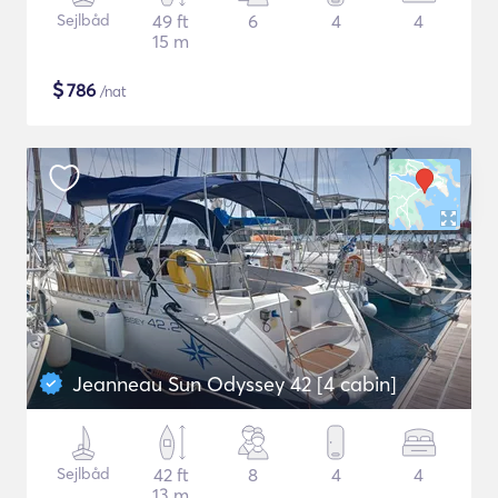
Sejlbåd
49 ft
6
4
4
15 m
$
786
/nat
Jeanneau Sun Odyssey 42 [4 cabin]
Sejlbåd
42 ft
8
4
4
13 m