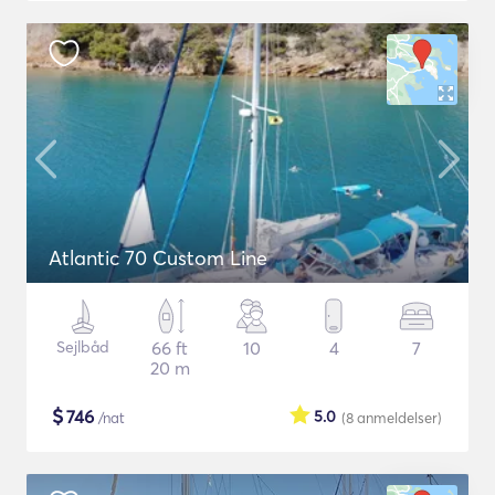
Atlantic 70 Custom Line
Sejlbåd
66 ft
10
4
7
20 m
$
746
5.0
/nat
(8
anmeldelser
)