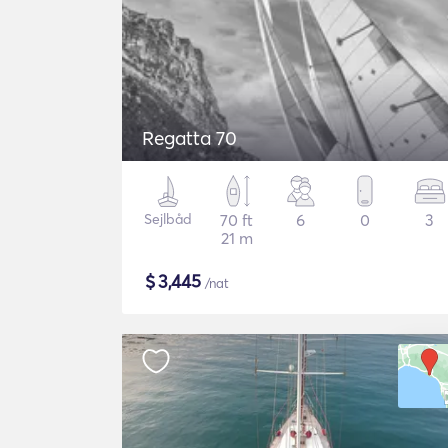
Regatta 70
Sejlbåd
70 ft
6
0
3
21 m
$
3,445
/nat