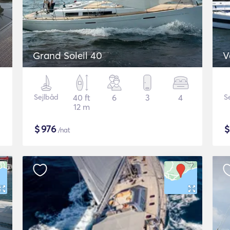
Grand Soleil 40
V
Sejlbåd
40 ft
6
3
4
S
12 m
$
976
/nat