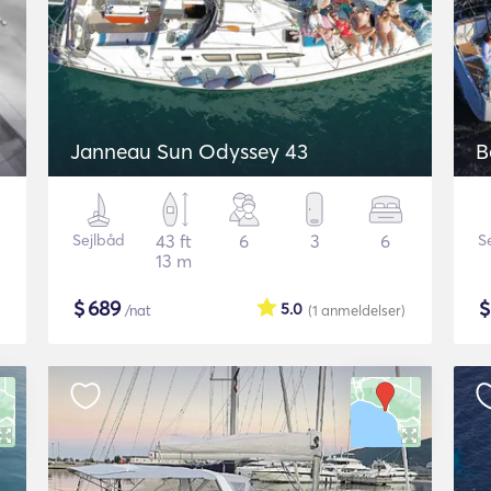
Janneau Sun Odyssey 43
B
Sejlbåd
43 ft
6
3
6
S
13 m
$
689
5.0
/nat
(1
anmeldelser
)