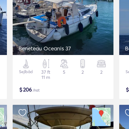
Beneteau Oceanis 37
B
Sejlbåd
37 ft
5
2
2
S
11 m
$
206
/nat