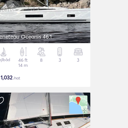
eneteau Oceanis 46.1
ejlbåd
46 ft
8
3
3
14 m
$
1,032
/nat