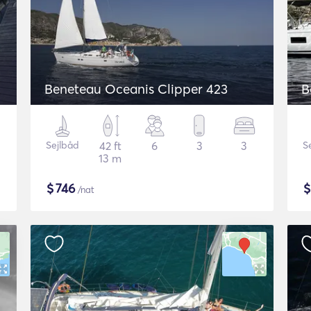
Beneteau Oceanis Clipper 423
B
Sejlbåd
42 ft
6
3
3
S
13 m
$
746
/nat