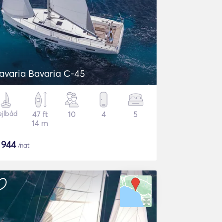
avaria Bavaria C-45
ejlbåd
47 ft
10
4
5
14 m
$
944
/nat