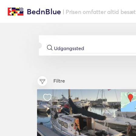
BednBlue
| Prisen omfatter altid besæ
Filtre