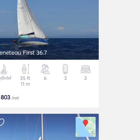
eneteau First 36.7
ejlbåd
35 ft
6
3
3
11 m
$
803
/nat