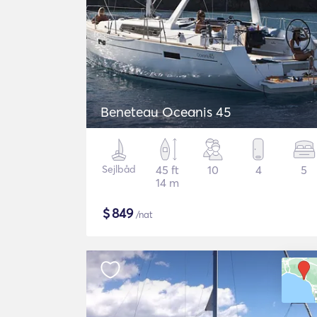
Beneteau Oceanis 45
Sejlbåd
45 ft
10
4
5
14 m
$
849
/nat