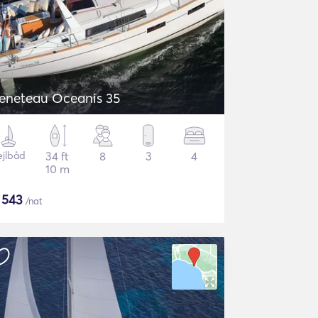
eneteau Oceanis 35
ejlbåd
34 ft
8
3
4
10 m
$
543
/nat