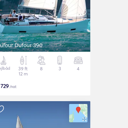
ufour Dufour 390
ejlbåd
39 ft
8
3
4
12 m
$
729
/nat