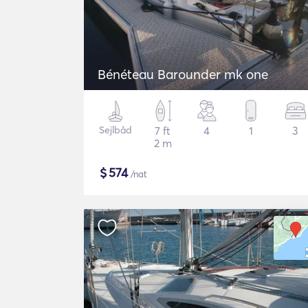
Bénéteau Barounder mk one
Sejlbåd
7 ft
4
1
3
2 m
$
574
/nat