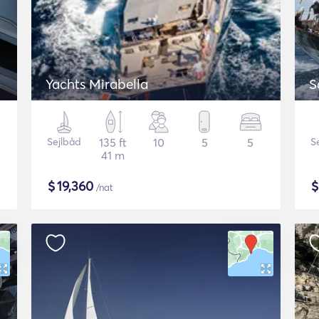
Yachts Mirabella
S
Sejlbåd
135 ft
10
5
5
S
41 m
$
19,360
/nat