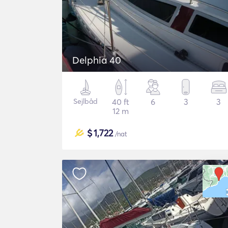
Delphia 40
Sejlbåd
40 ft
6
3
3
12 m
$
1,722
/nat