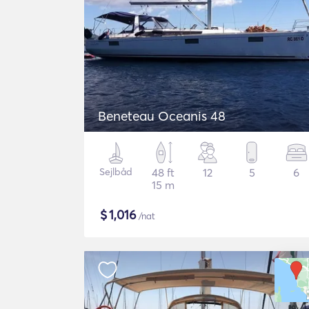
Beneteau Oceanis 48
Sejlbåd
48 ft
12
5
6
15 m
$
1,016
/nat