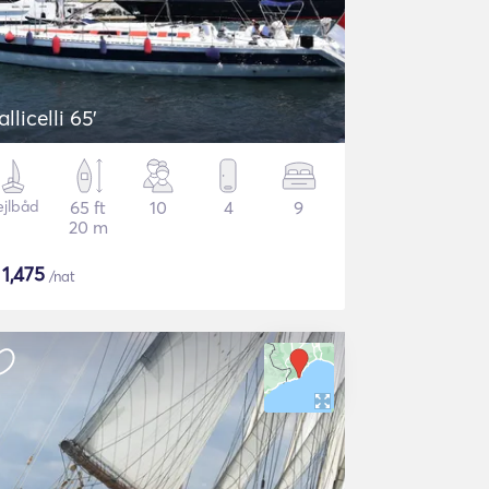
allicelli 65'
ejlbåd
65 ft
10
4
9
20 m
$
1,475
/nat