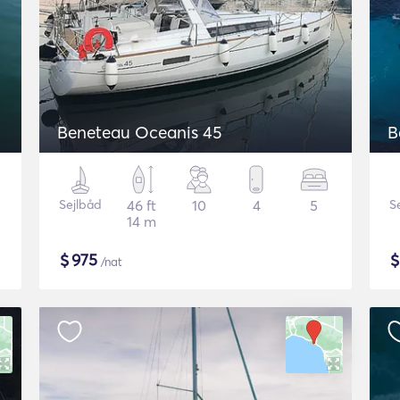
Beneteau Oceanis 45
B
Sejlbåd
46 ft
10
4
5
S
14 m
$
975
/nat