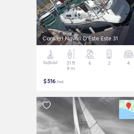
Cantieri Navali D'Este Este 31
Sejlbåd
31 ft
6
2
4
9 m
$
516
/nat