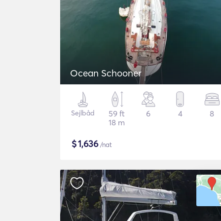
Ocean Schooner
Sejlbåd
59 ft
6
4
8
18 m
$
1,636
/nat