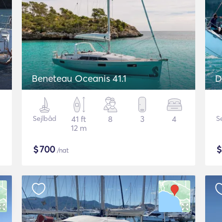
Beneteau Oceanis 41.1
D
Sejlbåd
41 ft
8
3
4
S
12 m
$
700
/nat