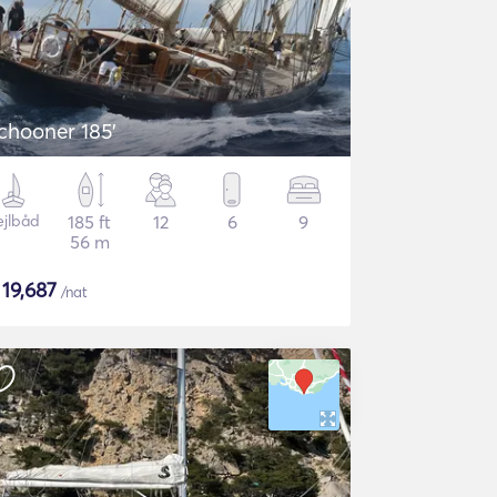
chooner 185'
ejlbåd
185 ft
12
6
9
56 m
$
19,687
/nat