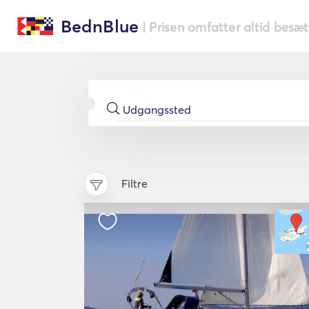
BednBlue
| Prisen omfatter altid besæ
Filtre