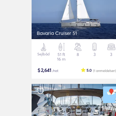
Bavaria Cruiser 51
Sejlbåd
51 ft
8
3
3
16 m
$
2,641
5.0
/nat
(1
anmeldelser
)