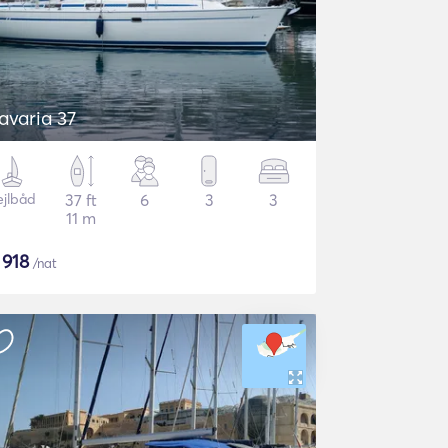
avaria 37
ejlbåd
37 ft
6
3
3
11 m
$
918
/nat