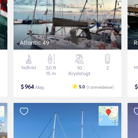
Atlantic 49
R
Sejlbåd
50 ft
10
2
Mo
15 m
Krydstogt
$
964
5.0
/dag
(1
anmeldelser
)