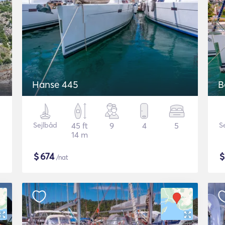
Hanse 445
B
Sejlbåd
45 ft
9
4
5
S
14 m
$
674
/nat