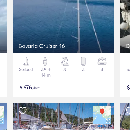
Bavaria Cruiser 46
D
Sejlbåd
45 ft
8
4
4
S
14 m
$
676
/nat