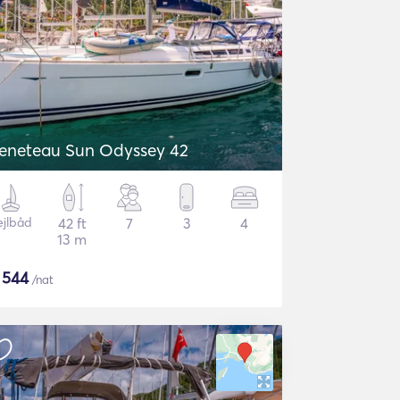
eneteau Sun Odyssey 42
ejlbåd
42 ft
7
3
4
13 m
$
544
/nat