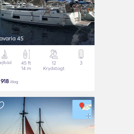
avaria 45
ejlbåd
45 ft
12
3
14 m
Krydstogt
$
918
/dag