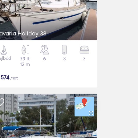
Bavaria Holiday 38
ejlbåd
39 ft
6
3
3
12 m
$
574
/nat