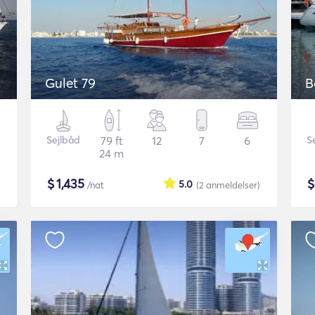
Gulet 79
B
Sejlbåd
79 ft
12
7
6
S
24 m
$
1,435
5.0
/nat
(2
anmeldelser
)