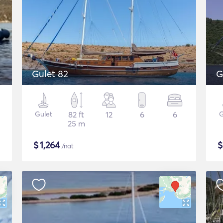
Gulet 82
G
Gulet
82 ft
12
6
6
G
25 m
$
1,264
/nat