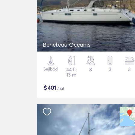
Beneteau Oceanis
Sejlbåd
44 ft
8
3
3
13 m
$
401
/nat