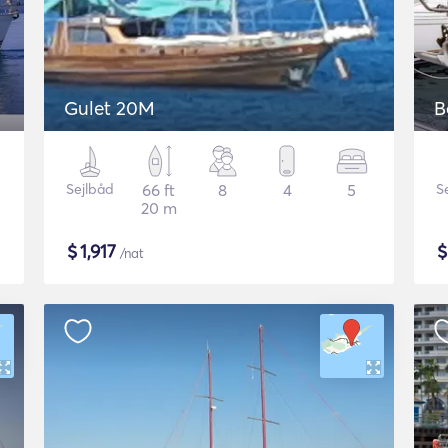
Gulet 20M
Sejlbåd
66 ft
8
4
5
S
20 m
$
1,917
/nat