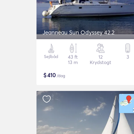
Jeanneau Sun Odyssey 42.2
Sejlbåd
43 ft
12
3
13 m
Krydstogt
$
410
/dag