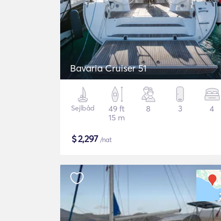
Bavaria Cruiser 51
Sejlbåd
49 ft
8
3
4
15 m
$
2,297
/nat