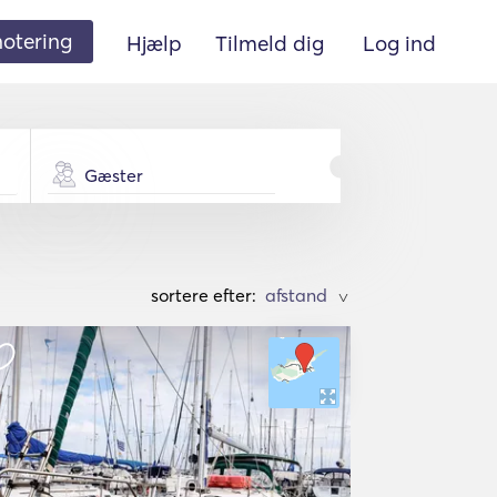
 notering
Hjælp
Tilmeld dig
Log ind
Gæster
sortere efter:
>