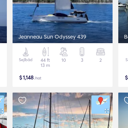
Jeanneau Sun Odyssey 439
B
Sejlbåd
44 ft
10
3
2
S
13 m
$
1,148
/nat