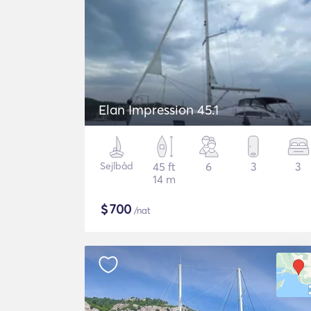
Elan Impression 45.1
Sejlbåd
45 ft
6
3
3
14 m
$
700
/nat