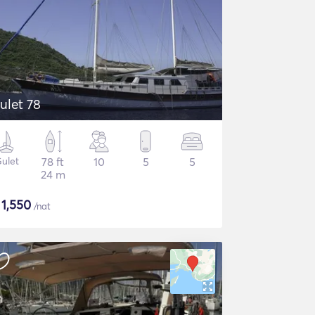
ulet 78
ulet
78 ft
10
5
5
24 m
$
1,550
/nat