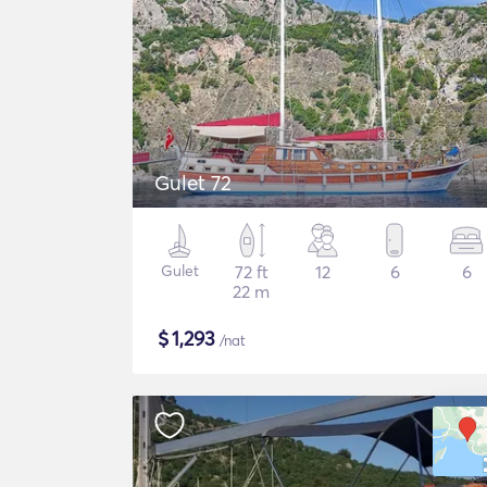
Gulet 72
Gulet
72 ft
12
6
6
22 m
$
1,293
/nat