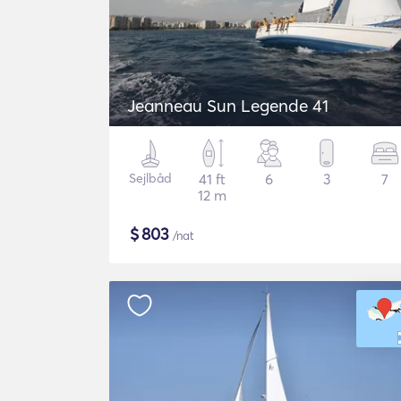
Jeanneau Sun Legende 41
Sejlbåd
41 ft
6
3
7
12 m
$
803
/nat