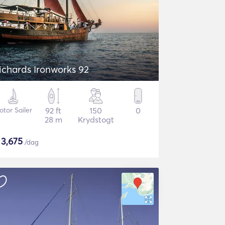
ichards Ironworks 92
tor Sailer
92 ft
150
0
28 m
Krydstogt
$
3,675
/dag