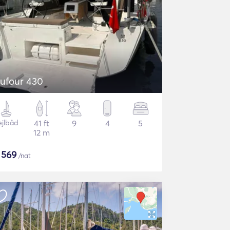
ufour 430
ejlbåd
41 ft
9
4
5
12 m
$
569
/nat