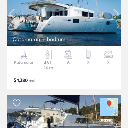
Catamaran in bodrum
Katamaran
46 ft
6
3
3
14 m
$
1,380
/nat