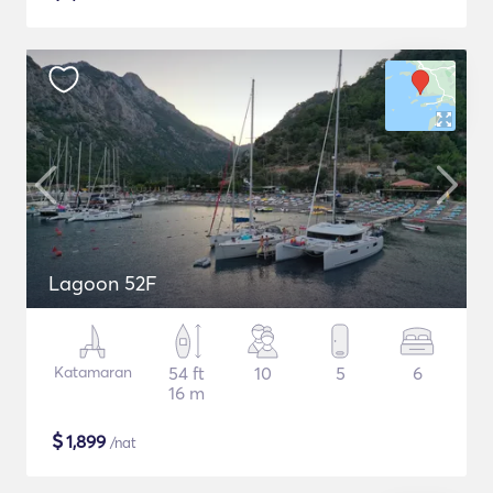
Lagoon 52F
Katamaran
54 ft
10
5
6
16 m
$
1,899
/nat