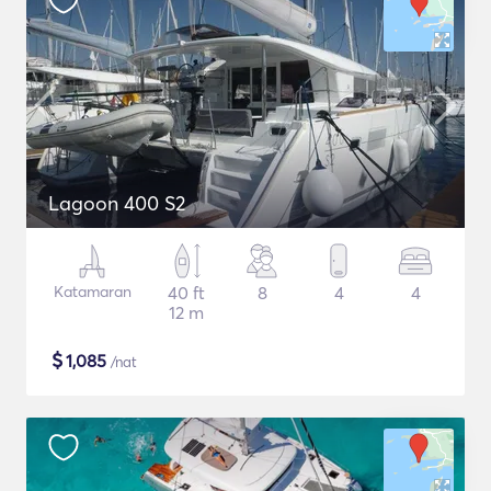
Lagoon 400 S2
Katamaran
40 ft
8
4
4
12 m
$
1,085
/nat