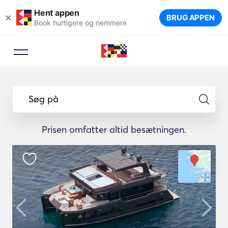
Hent appen
×
BRUG APPEN
Book hurtigere og nemmere
Booking rådgiver
Lad en rejseekspert foreslå de
Søg på
ideelle lystbåde til din rejse.
Prisen omfatter altid besætningen.