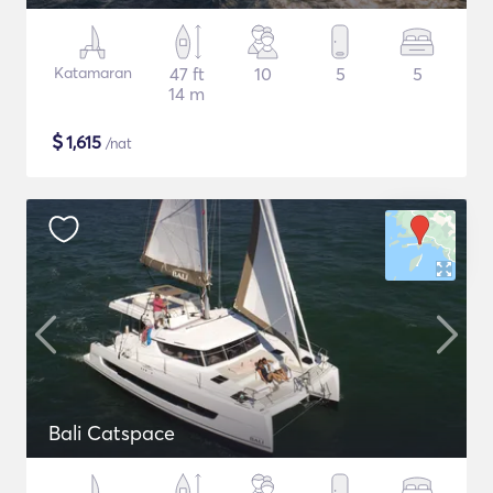
Katamaran
47 ft
10
5
5
14 m
$
1,615
/nat
Bali Catspace