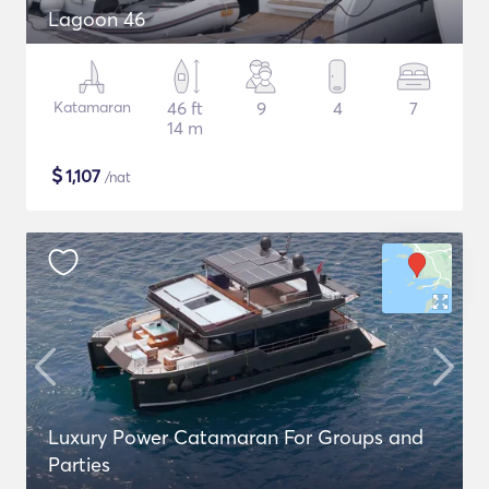
Lagoon 46
Katamaran
46 ft
9
4
7
14 m
$
1,107
/nat
Luxury Power Catamaran For Groups and
Parties