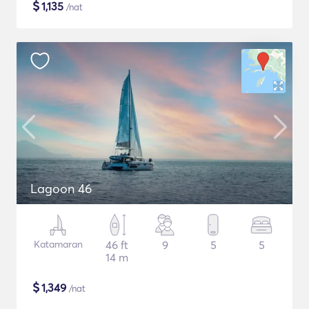
$
1,135
/nat
Lagoon 46
Katamaran
46 ft
9
5
5
14 m
$
1,349
/nat