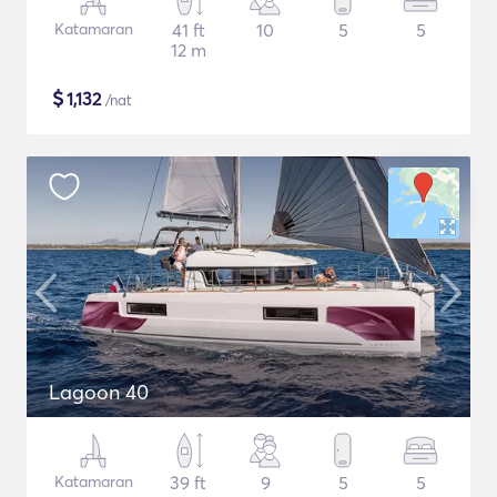
Katamaran
41 ft
10
5
5
12 m
$
1,132
/nat
Lagoon 40
Katamaran
39 ft
9
5
5