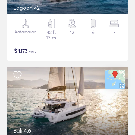
Lagoon 42
Katamaran
42 ft
12
6
7
13 m
$
1,173
/nat
Bali 4.6