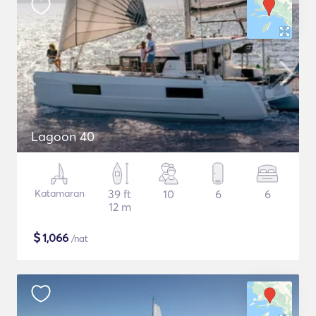
Lagoon 40
Katamaran
39 ft
10
6
6
12 m
$
1,066
/nat