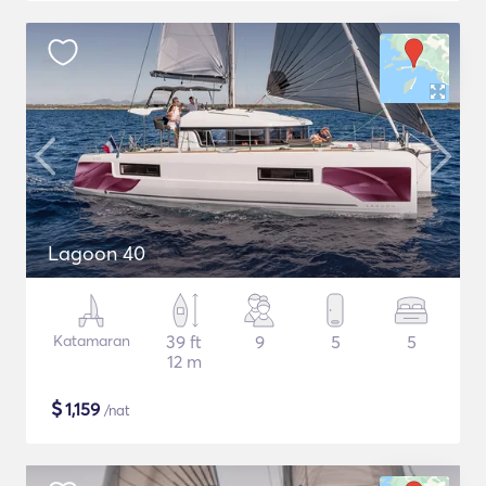
Lagoon 40
Katamaran
39 ft
9
5
5
12 m
$
1,159
/nat