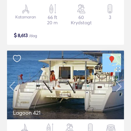
Katamaran
66 ft
60
3
20 m
Krydstogt
$
8,613
/dag
Lagoon 421