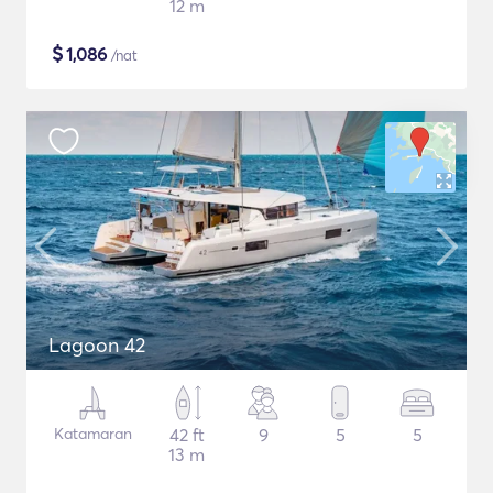
12 m
$
1,086
/nat
Lagoon 42
Katamaran
42 ft
9
5
5
13 m