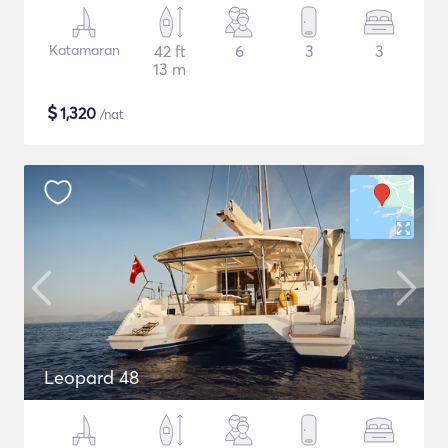
Katamaran
42 ft
6
3
3
13 m
$
1,320
/nat
Leopard 48