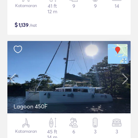
Katamaran
41 ft
9
9
14
12 m
$
1,139
/nat
Lagoon 450F
Katamaran
45 ft
6
3
3
14 m