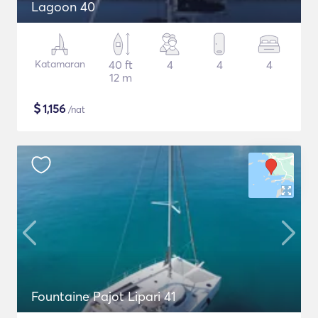
Lagoon 40
Katamaran
40 ft
4
4
4
12 m
$
1,156
/nat
Fountaine Pajot Lipari 41