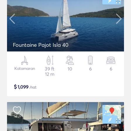
Fountaine Pajot Isla 40
Katamaran
39 ft
10
6
6
12 m
$
1,099
/nat