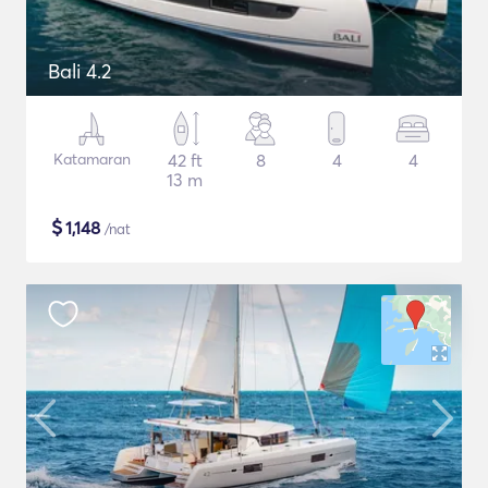
Bali 4.2
Katamaran
42 ft
8
4
4
13 m
$
1,148
/nat