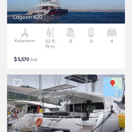
Lagoon 620
Katamaran
62 ft
8
4
4
19 m
$
5,570
/nat