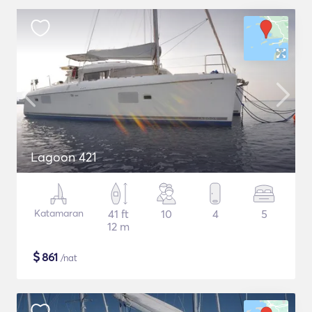
Lagoon 421
Katamaran
41 ft
10
4
5
12 m
$
861
/nat