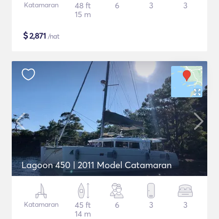
Katamaran
48 ft
6
3
3
15 m
$
2,871
/nat
Lagoon 450 | 2011 Model Catamaran
Katamaran
45 ft
6
3
3
14 m