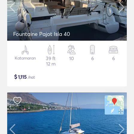
Fountaine Pajot Isla 40
Katamaran
39 ft
10
6
6
12 m
$
1,115
/nat