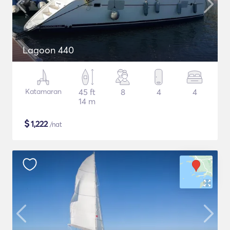
Lagoon 440
Katamaran
45 ft
8
4
4
14 m
$
1,222
/nat