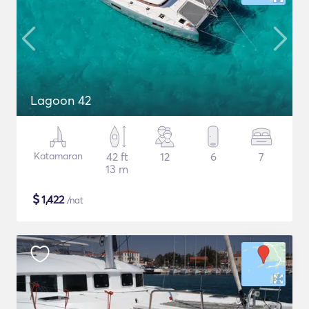
Lagoon 42
Katamaran
42 ft
12
6
7
13 m
$
1,422
/nat