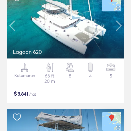
Lagoon 620
Katamaran
66 ft
8
4
5
20 m
$
3,841
/nat