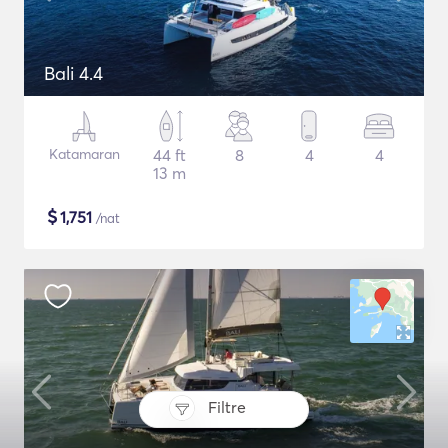
Bali 4.4
Katamaran
44 ft
8
4
4
13 m
$
1,751
/nat
Filtre