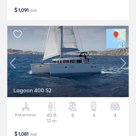
$
1,091
/nat
Lagoon 400 S2
Katamaran
40 ft
8
4
4
12 m
$
1,081
/nat