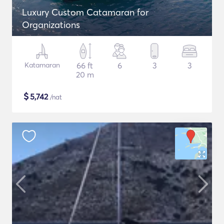
Luxury Custom Catamaran for
Organizations
Katamaran
66 ft
6
3
3
20 m
$
5,742
/nat