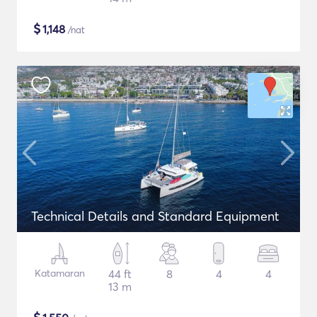
$
1,148
/nat
Technical Details and Standard Equipment
Katamaran
44 ft
8
4
4
13 m