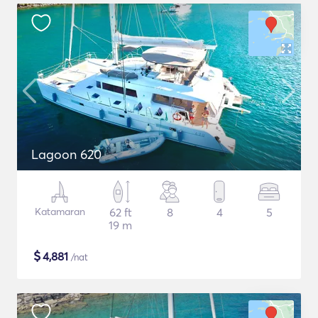
Lagoon 620
Katamaran
62 ft
8
4
5
19 m
$
4,881
/nat