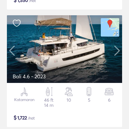
$
1,550
/nat
Bali 4.6 - 2023
Katamaran
46 ft
10
5
6
14 m
$
1,722
/nat