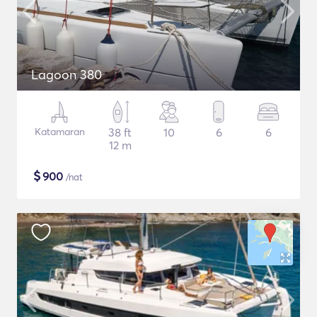
Lagoon 380
Katamaran
38 ft
10
6
6
12 m
$
900
/nat