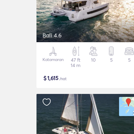
Bali 4.6
Katamaran
47 ft
10
5
5
14 m
$
1,615
/nat