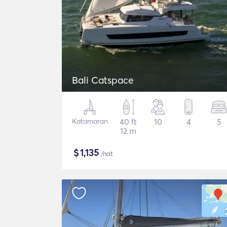
Bali Catspace
Katamaran
40 ft
10
4
5
12 m
$
1,135
/nat