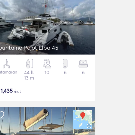
ountaine Pajot Elba 45
atamaran
44 ft
10
6
6
13 m
$
1,435
/nat