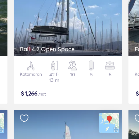
Bali 4.2 Open Space
F
Katamaran
42 ft
10
5
6
K
13 m
$
1,266
/nat