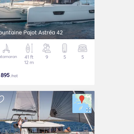
ountaine Pajot Astréa 42
atamaran
41 ft
9
5
5
12 m
$
895
/nat