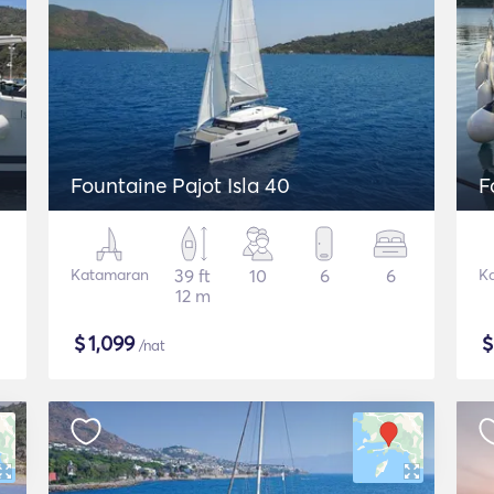
Fountaine Pajot Isla 40
F
Katamaran
39 ft
10
6
6
K
12 m
$
1,099
/nat