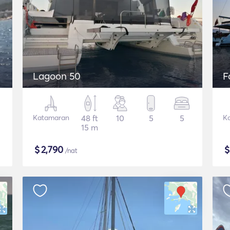
Lagoon 50
F
Katamaran
48 ft
10
5
5
K
15 m
$
2,790
/nat