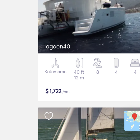
lagoon40
Katamaran
40 ft
8
4
4
12 m
$
1,722
/nat