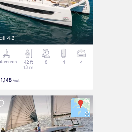
ali 4.2
atamaran
42 ft
8
4
4
13 m
$
1,148
/nat