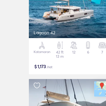
Lagoon 42
Katamaran
42 ft
12
6
7
13 m
$
1,173
/nat