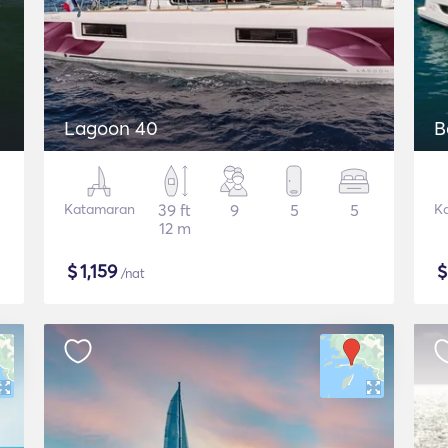
Lagoon 40
B
Katamaran
39 ft
9
5
5
K
12 m
$
1,159
/nat