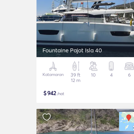
Fountaine Pajot Isla 40
Katamaran
39 ft
10
4
6
12 m
$
942
/nat