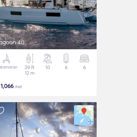
agoon 40
atamaran
39 ft
10
6
6
12 m
$
1,066
/nat