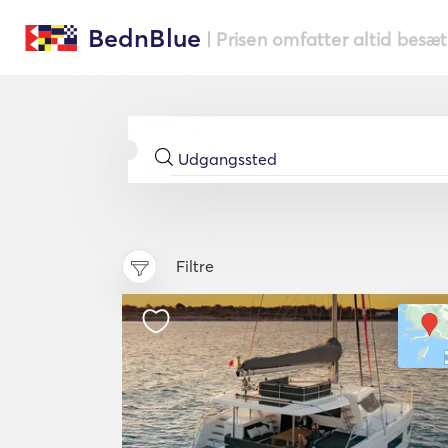
BednBlue
| Prisen omfatter altid besæ
Filtre