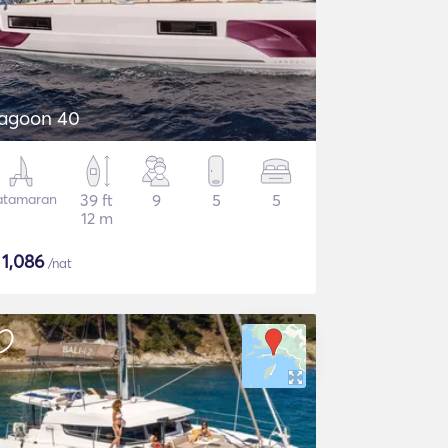
agoon 40
atamaran
39 ft
9
5
5
12 m
$
1,086
/nat