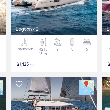
Lagoon 42
L
Katamaran
42 ft
9
5
5
K
13 m
$
1,135
/nat