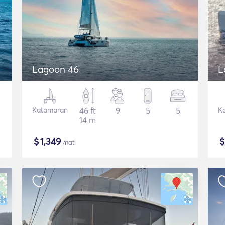
Lagoon 46
L
Katamaran
46 ft
9
5
5
K
14 m
$
1,349
/nat