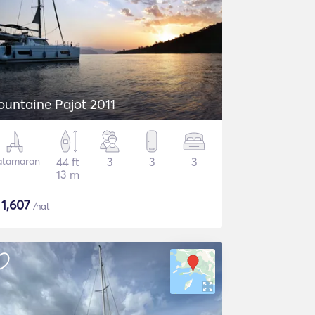
ountaine Pajot 2011
atamaran
44 ft
3
3
3
13 m
$
1,607
/nat