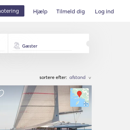
 notering
Hjælp
Tilmeld dig
Log ind
Gæster
sortere efter:
>