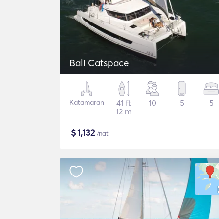
Bali Catspace
Katamaran
41 ft
10
5
5
12 m
$
1,132
/nat