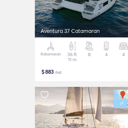
Aventura 37 Catamaran
Katamaran
36 ft
8
4
4
11 m
$
883
/nat