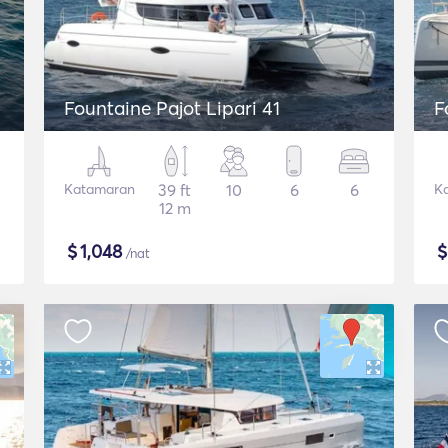
Fountaine Pajot Lipari 41
F
Katamaran
39 ft
10
6
6
K
12 m
$
1,048
/nat