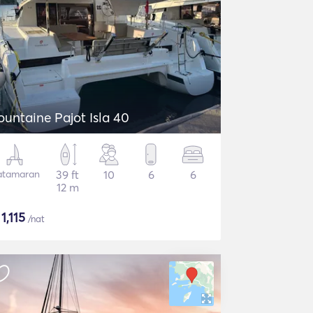
ountaine Pajot Isla 40
atamaran
39 ft
10
6
6
12 m
$
1,115
/nat