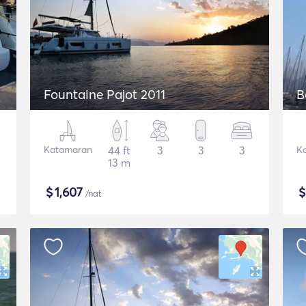
Fountaine Pajot 2011
B
Katamaran
44 ft
3
3
3
K
13 m
$
1,607
/nat