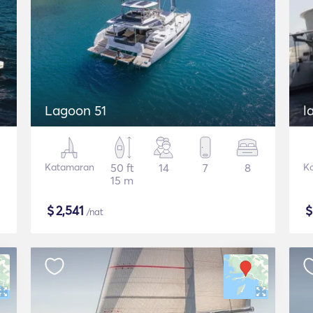
Lagoon 51
l
Katamaran
50 ft
14
7
8
K
15 m
$
2,541
/nat