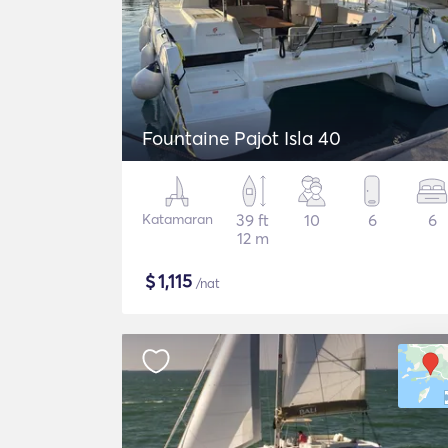
Fountaine Pajot Isla 40
Katamaran
39 ft
10
6
6
12 m
$
1,115
/nat