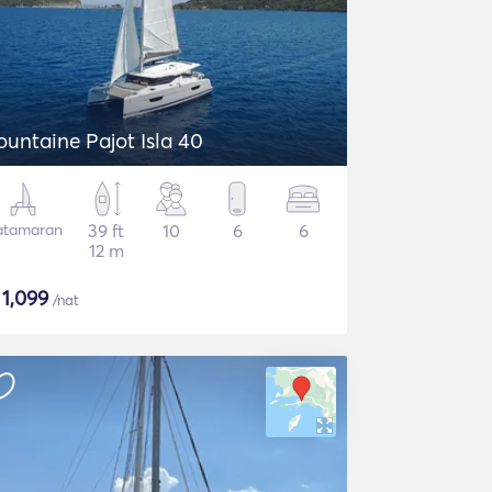
ountaine Pajot Isla 40
atamaran
39 ft
10
6
6
12 m
$
1,099
/nat