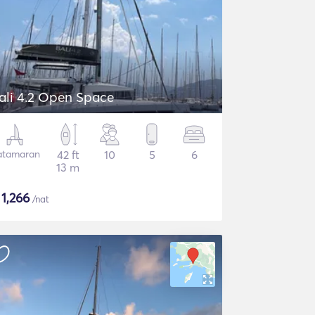
ali 4.2 Open Space
atamaran
42 ft
10
5
6
13 m
$
1,266
/nat