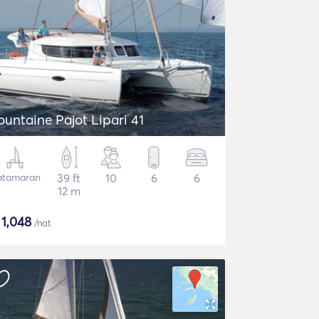
ountaine Pajot Lipari 41
atamaran
39 ft
10
6
6
12 m
$
1,048
/nat