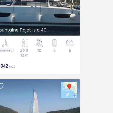
ountaine Pajot Isla 40
atamaran
39 ft
10
4
6
12 m
$
942
/nat