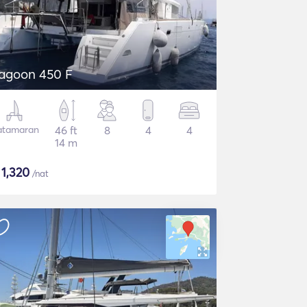
agoon 450 F
atamaran
46 ft
8
4
4
14 m
$
1,320
/nat