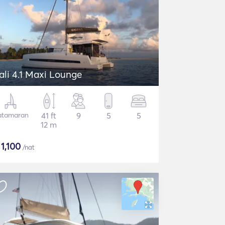
ali 4.1 Maxi Lounge
atamaran
41 ft
9
5
5
12 m
$
1,100
/nat