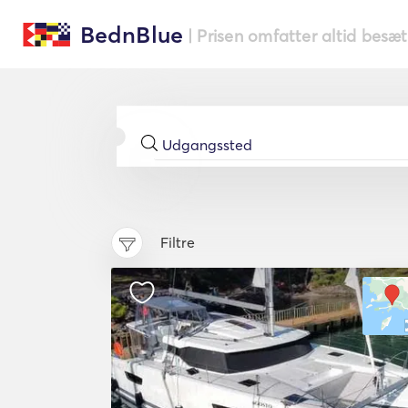
BednBlue
| Prisen omfatter altid besæ
Filtre