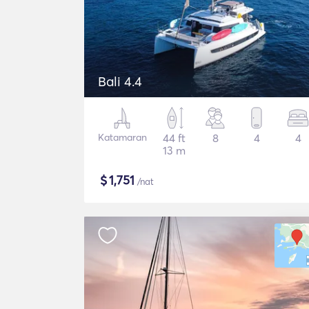
Bali 4.4
Katamaran
44 ft
8
4
4
13 m
$
1,751
/nat