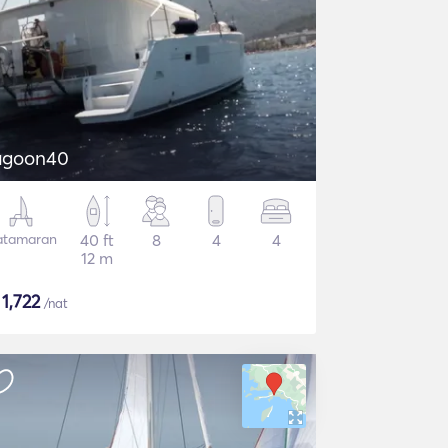
agoon40
atamaran
40 ft
8
4
4
12 m
$
1,722
/nat