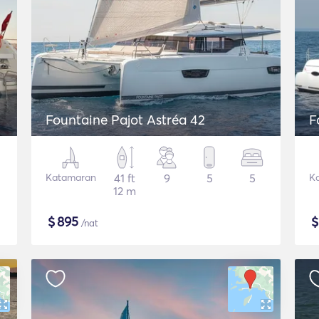
Fountaine Pajot Astréa 42
F
Katamaran
41 ft
9
5
5
K
12 m
$
895
/nat