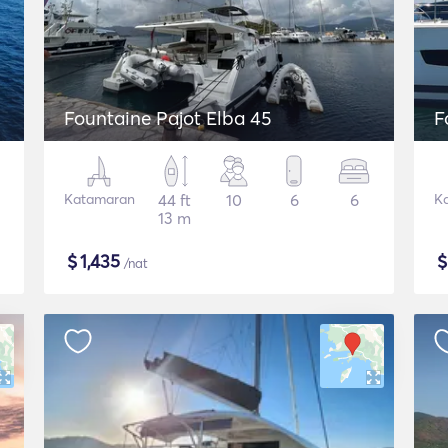
Fountaine Pajot Elba 45
F
Katamaran
44 ft
10
6
6
K
13 m
$
1,435
/nat