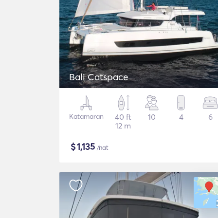
Bali Catspace
Katamaran
40 ft
10
4
6
12 m
$
1,135
/nat