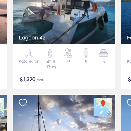
Lagoon 42
F
Katamaran
42 ft
9
5
5
K
13 m
$
1,320
/nat