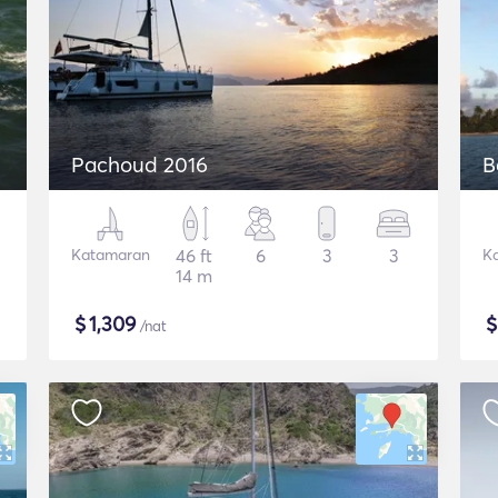
Pachoud 2016
B
Katamaran
46 ft
6
3
3
K
14 m
$
1,309
/nat