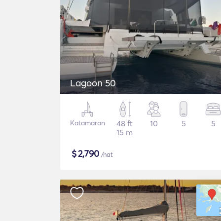
Lagoon 50
Katamaran
48 ft
10
5
5
15 m
$
2,790
/nat