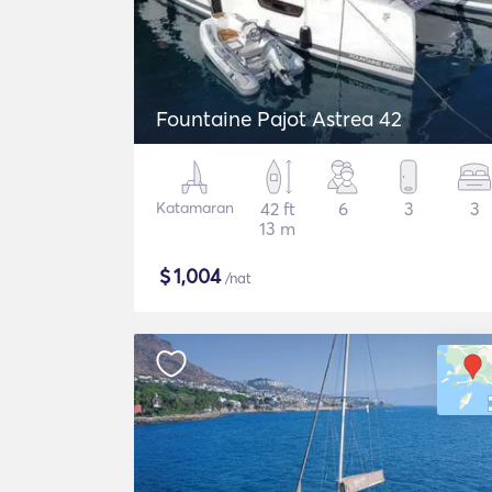
Fountaine Pajot Astrea 42
Katamaran
42 ft
6
3
3
13 m
$
1,004
/nat