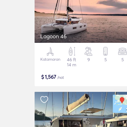
Lagoon 46
Katamaran
46 ft
9
5
5
14 m
$
1,567
/nat