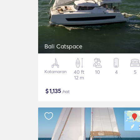
Bali Catspace
Katamaran
40 ft
10
4
5
12 m
$
1,135
/nat