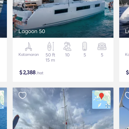
Lagoon 50
L
Katamaran
50 ft
10
5
5
K
15 m
$
2,388
/nat