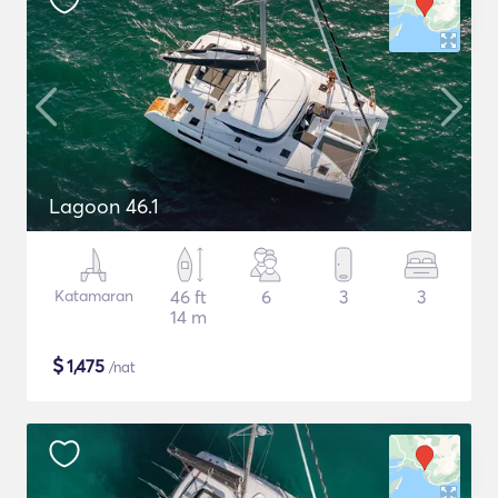
Lagoon 46.1
Katamaran
46 ft
6
3
3
14 m
$
1,475
/nat