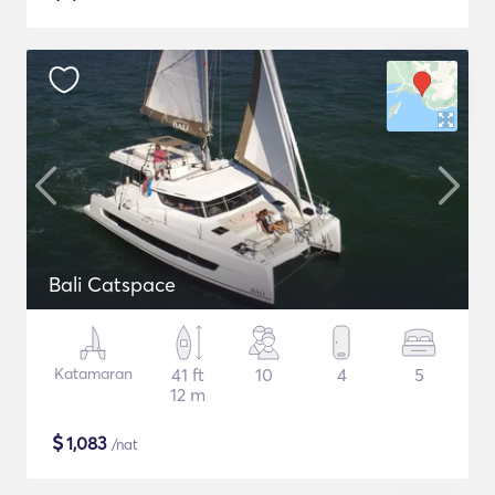
Bali Catspace
Katamaran
41 ft
10
4
5
12 m
$
1,083
/nat