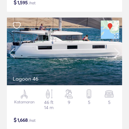
$
1,595
/nat
Lagoon 46
Katamaran
46 ft
9
5
5
14 m
$
1,668
/nat