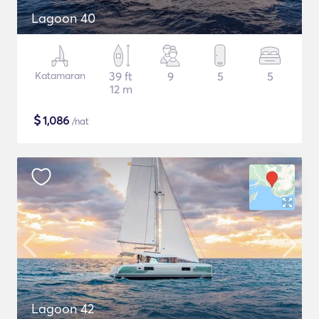
Lagoon 40
Katamaran
39 ft
9
5
5
12 m
$
1,086
/nat
Lagoon 42