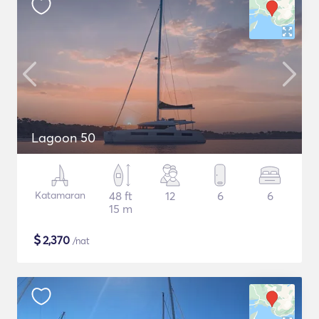
Lagoon 50
Katamaran
48 ft
12
6
6
15 m
$
2,370
/nat