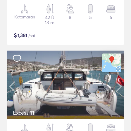
Katamaran
42 ft
8
5
5
13 m
$
1,351
/nat
Excess 11