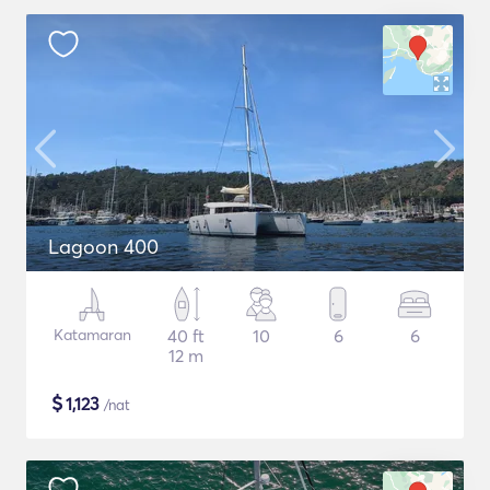
Lagoon 400
Katamaran
40 ft
10
6
6
12 m
$
1,123
/nat