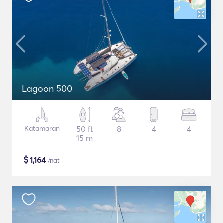
Lagoon 500
Katamaran
50 ft
8
4
4
15 m
$
1,164
/nat