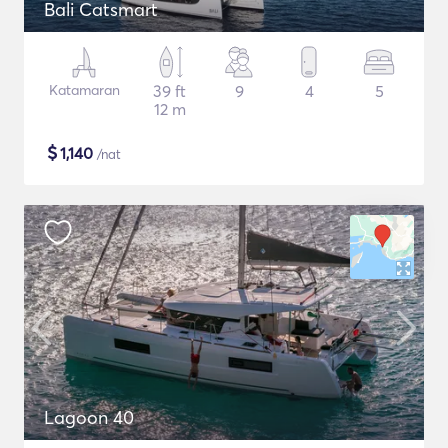
Bali Catsmart
Katamaran
39 ft
9
4
5
12 m
$
1,140
/nat
Lagoon 40