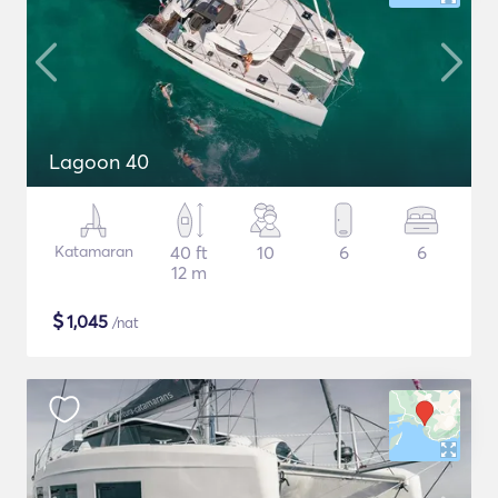
Lagoon 40
Katamaran
40 ft
10
6
6
12 m
$
1,045
/nat