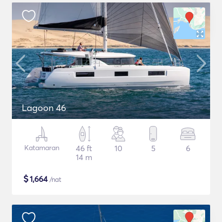
Lagoon 46
Katamaran
46 ft
10
5
6
14 m
$
1,664
/nat