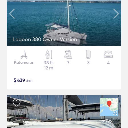
Lagoon 380 Owner Version
Katamaran
38 ft
7
3
4
12 m
$
639
/nat