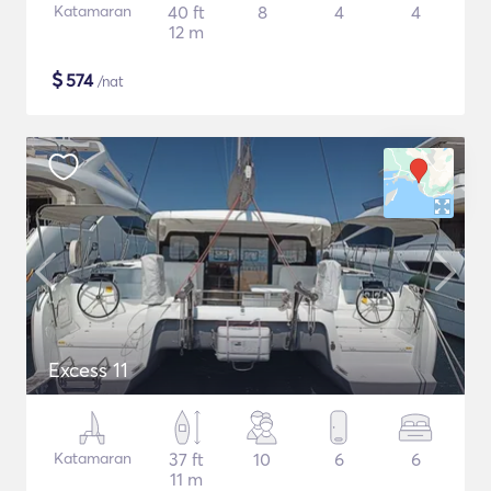
Katamaran
40 ft
8
4
4
12 m
$
574
/nat
Excess 11
Katamaran
37 ft
10
6
6
11 m