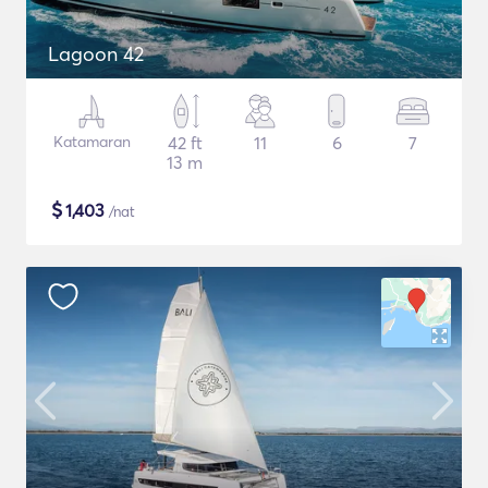
Lagoon 42
Katamaran
42 ft
11
6
7
13 m
$
1,403
/nat