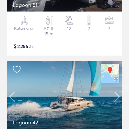
Lagoon 51
Katamaran
50 ft
12
7
7
15 m
$
2,256
/nat
Lagoon 42