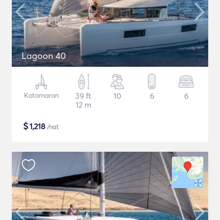
Lagoon 40
Katamaran
39 ft
10
6
6
12 m
$
1,218
/nat