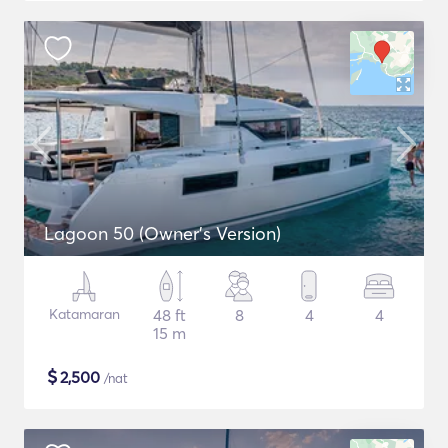
Lagoon 50 (Owner's Version)
Katamaran
48 ft
8
4
4
15 m
$
2,500
/nat