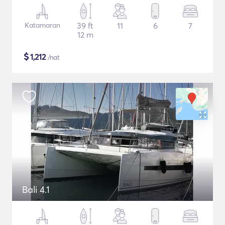
Katamaran
39 ft
11
6
7
12 m
$
1,212
/nat
Bali 4.1