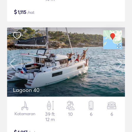
$
1,115
/nat
Lagoon 40
Katamaran
39 ft
10
6
6
12 m