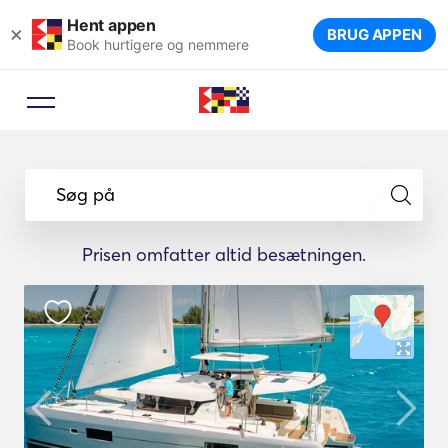
Hent appen
×
BRUG APPEN
Book hurtigere og nemmere
Søg på
Prisen omfatter altid besætningen.