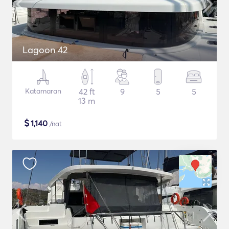
Lagoon 42
Katamaran
42 ft
9
5
5
13 m
$
1,140
/nat