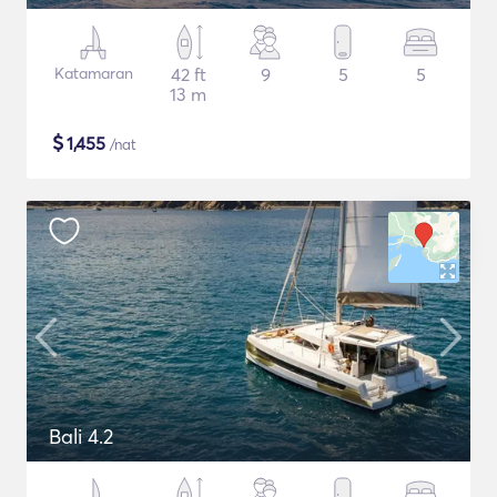
Katamaran
42 ft
9
5
5
13 m
$
1,455
/nat
Bali 4.2