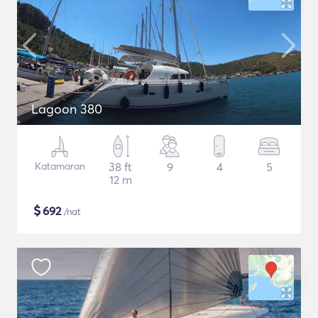
Lagoon 380
Katamaran
38 ft
9
4
5
12 m
$
692
/nat