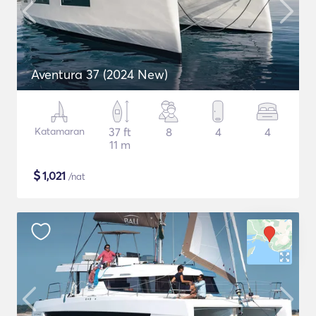
Aventura 37 (2024 New)
Katamaran
37 ft
8
4
4
11 m
$
1,021
/nat