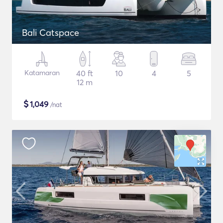
Bali Catspace
Katamaran
40 ft
10
4
5
12 m
$
1,049
/nat