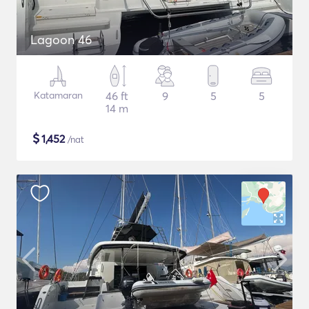
Lagoon 46
Katamaran
46 ft
9
5
5
14 m
$
1,452
/nat