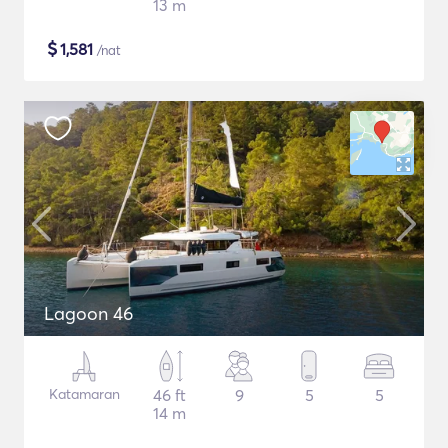
13 m
$
1,581
/nat
Lagoon 46
Katamaran
46 ft
9
5
5
14 m