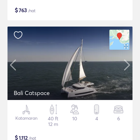
$
763
/nat
Bali Catspace
Katamaran
40 ft
10
4
6
12 m
$
1,112
/nat