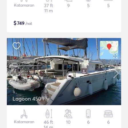
Katamaran
37 ft
9
5
5
11 m
$
749
/nat
Lagoon 450 Fly
Katamaran
46 ft
10
6
6
14 m