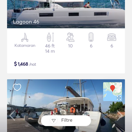
Lagoon 46
Katamaran
46 ft
10
6
6
14 m
$
1,468
/nat
Filtre