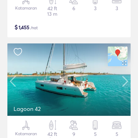
Katamaran
42 ft
6
3
3
13 m
$
1,455
/nat
Lagoon 42
Katamaran
42 ft
9
5
5