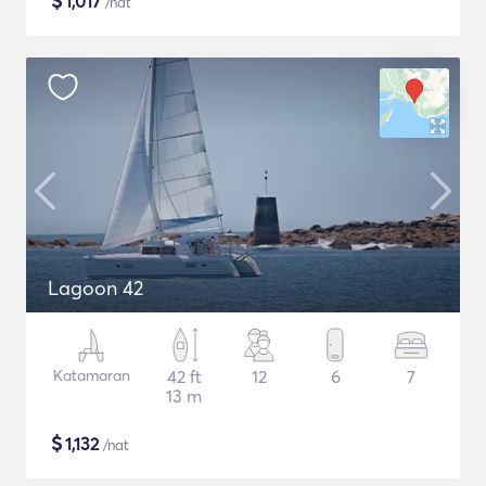
$
1,017
/nat
Lagoon 42
Katamaran
42 ft
12
6
7
13 m
$
1,132
/nat