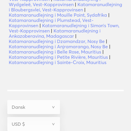
Wydgeleë, Vest-Kapprovinsen
|
Katamaranudlejning
i Bloubergsvlei, Vest-Kapprovinsen
|
Katamaranudlejning i Mouille Point, Sydafrika
|
Katamaranudlejning i Plumstead, Vest-
Kapprovinsen
|
Katamaranudlejning i Simonʼs Town,
Vest-Kapprovinsen
|
Katamaranudlejning i
Ankazoberavina, Madagascar
|
Katamaranudlejning i Dzamandzar, Nosy Be
|
Katamaranudlejning i Anjramarango, Nosy Be
|
Katamaranudlejning i Belle Rose, Mauritius
|
Katamaranudlejning i Petite Rivière, Mauritius
|
Katamaranudlejning i Sainte-Croix, Mauritius