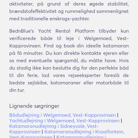
aktiviteter, på grund af deres øgede stabilitet,
brændstofeffektivitet og rummelighed sammenlignet
med traditionelle enskrogs-yachter.
BednBlue's Yacht Rental Platform tilbyder kun
verificerede både til leje i Welgemoed, Vest-
Kapprovinsen. Find og book din ideelle katamaran
på få minutter. Du kan direkte kontakte ejeren eller
os med eventuelle spørgsmål, du måtte have. Hvis
du stadig ikke kan beslutte dig for den perfekte båd
til din ferie, lad vores rejseeksperter foreslå de
bedste sejlskibe, katamaraner eller motorbåde til
din tur.
Lignende søgninger
Bådudlejning i Welgemoed, Vest-Kapprovinsen
|
Yachtudlejning i Welgemoed, Vest-Kapprovinsen
|
Katamaranudlejning i Sidneyvale, Vest-
Kapprovinsen
|
Katamaranudlejning i Kraaifontein,
Vest-Kapprovinsen
|
Katamaranudlejning i