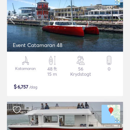
Event Catamaran 48
Katamaran
48 ft
56
0
15 m
Krydstogt
$
6,757
/dag