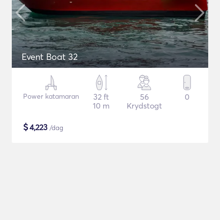
Event Boat 32
Power katamaran
32 ft
56
0
10 m
Krydstogt
$
4,223
/dag