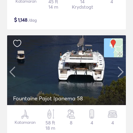
Katamaran
45 ft
14
4
14 m
Krydstogt
$
1,148
/dag
Fountaine Pajot Ipanema 58
Katamaran
58 ft
8
4
4
18 m