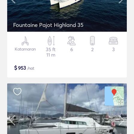
Fountaine Pajot Highland 35
Katamaran
35 ft
6
2
3
11 m
$
953
/nat