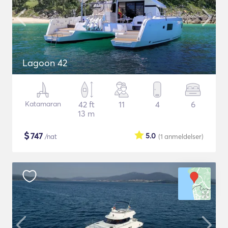
Lagoon 42
Katamaran
42 ft
11
4
6
13 m
$
747
5.0
/nat
(1
anmeldelser
)