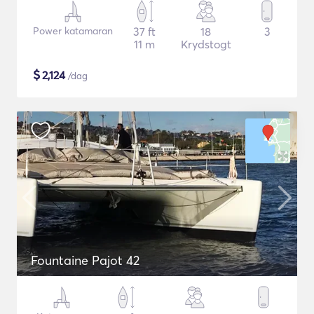
Power katamaran
37 ft
18
3
11 m
Krydstogt
$
2,124
/dag
Fountaine Pajot 42