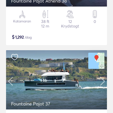
Fountaine Pajot Athena 38
Katamaran
38 ft
12
0
12 m
Krydstogt
$
1,292
/dag
Fountaine Pajot 37