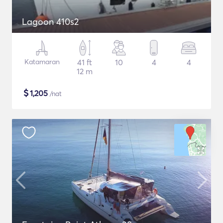
Lagoon 410s2
Katamaran
41 ft
10
4
4
12 m
$
1,205
/nat