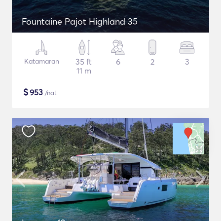
Fountaine Pajot Highland 35
Katamaran
35 ft
6
2
3
11 m
$
953
/nat