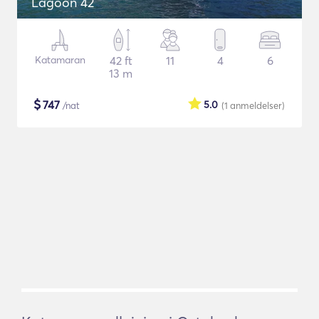
Lagoon 42
Katamaran
42 ft
11
4
6
13 m
$
747
5.0
/nat
(1
anmeldelser
)