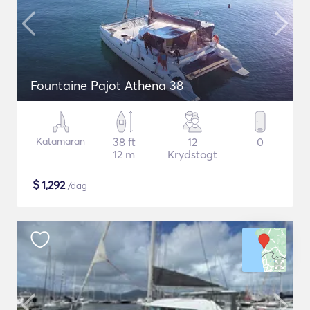
Fountaine Pajot Athena 38
Katamaran
38 ft
12
0
12 m
Krydstogt
$
1,292
/dag