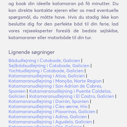
og book din ideelle katamaran på få minutter. Du
kan direkte kontakte ejeren eller os med eventuelle
spørgsmål, du måtte have. Hvis du stadig ikke kan
beslutte dig for den perfekte båd til din ferie, lad
vores rejseeksperter foreslå de bedste sejlskibe,
katamaraner eller motorbåde til din tur.
Lignende søgninger
Bådudlejning i Cotobade, Galicien
|
Sejlbådsudlejning i Cotobade, Galicien
|
Yachtudlejning i Cotobade, Galicien
|
Katamaranudlejning i Atios, Galicien
|
Katamaranudlejning i Monção, Norte Region
|
Katamaranudlejning i San Adrian de Cobres,
Spanien
|
Katamaranudlejning i Puente Caldelas,
Galicien
|
Katamaranudlejning i El Castro, Galicien
|
Katamaranudlejning i Dorrón, Spanien
|
Katamaranudlejning i Cíes-øerne, Hio
|
Katamaranudlejning i Paxarinas, Galicien
|
Katamaranudlejning i Adina, Galicien
|
Katamaranudlejning i Agudelo, Galicien
|
Katamaranudlejning i Oia, Galicien
|