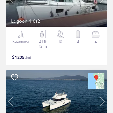
Lagoon 410s2
Katamaran
41 ft
10
4
4
12 m
$
1,205
/nat