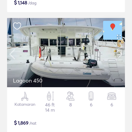
$
1,148
/dag
Lagoon 450
Katamaran
46 ft
8
6
6
14 m
$
1,869
/nat