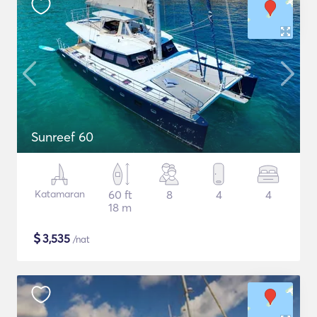
Sunreef 60
Katamaran
60 ft
8
4
4
18 m
$
3,535
/nat