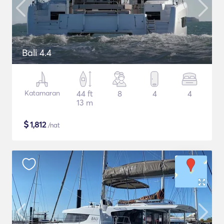
Bali 4.4
Katamaran
44 ft
8
4
4
13 m
$
1,812
/nat