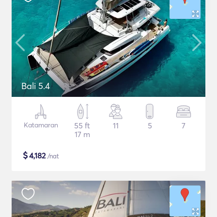
Bali 5.4
Katamaran
55 ft
11
5
7
17 m
$
4,182
/nat