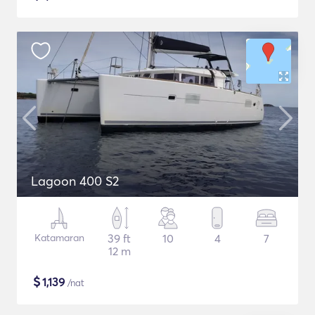
Lagoon 400 S2
Katamaran
39 ft
10
4
7
12 m
$
1,139
/nat