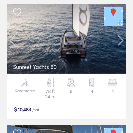
Sunreef Yachts 80
Katamaran
78 ft
8
4
4
24 m
$
10,483
/nat