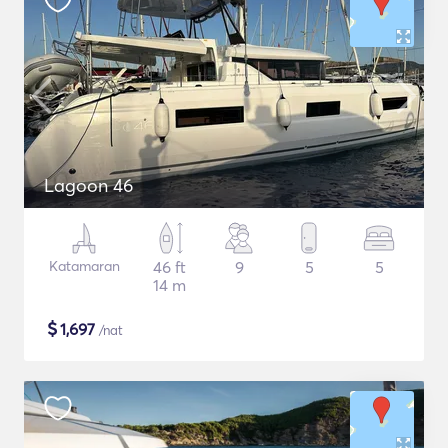
Lagoon 46
Katamaran
46 ft
9
5
5
14 m
$
1,697
/nat