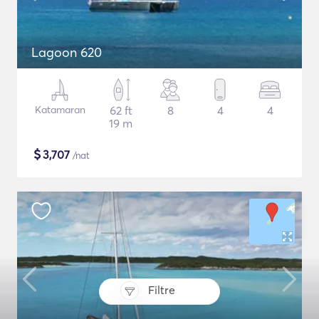
Lagoon 620
Katamaran
62 ft
8
4
4
19 m
$
3,707
/nat
Filtre