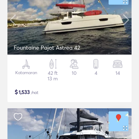
Fountaine Pajot Astrea 42
Katamaran
42 ft
10
4
14
13 m
$
1,533
/nat