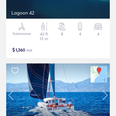
Lagoon 42
Katamaran
42 ft
8
4
4
13 m
$
1,360
/nat