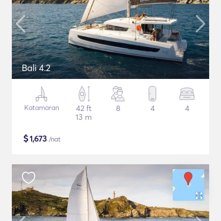
Bali 4.2
Katamaran
42 ft
8
4
4
13 m
$
1,673
/nat