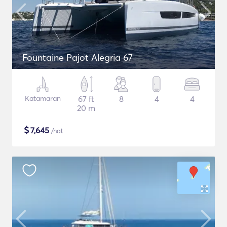
Fountaine Pajot Alegria 67
Katamaran
67 ft
8
4
4
20 m
$
7,645
/nat