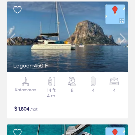
Lagoon 450 F
Katamaran
14 ft
8
4
4
4 m
$
1,804
/nat