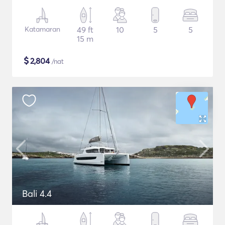
Katamaran
49 ft
10
5
5
15 m
$
2,804
/nat
Bali 4.4