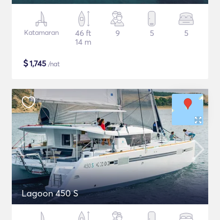
Katamaran
46 ft
9
5
5
14 m
$
1,745
/nat
Lagoon 450 S