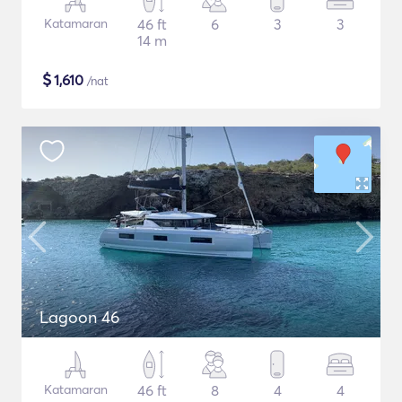
Katamaran
46 ft
6
3
3
14 m
$
1,610
/nat
Lagoon 46
Katamaran
46 ft
8
4
4