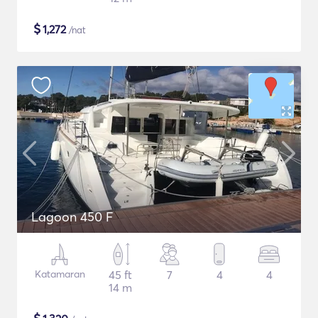
$
1,272
/nat
Lagoon 450 F
Katamaran
45 ft
7
4
4
14 m