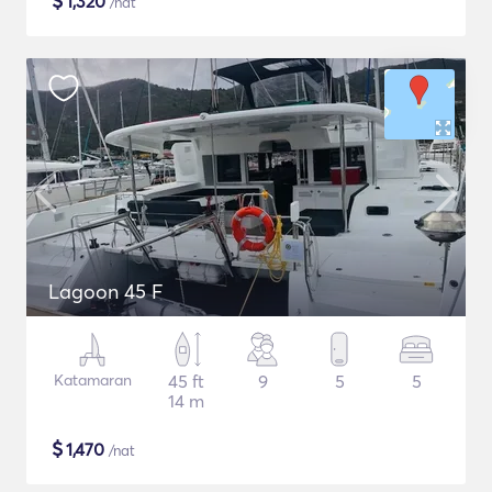
$
1,320
/nat
Lagoon 45 F
Katamaran
45 ft
9
5
5
14 m
$
1,470
/nat