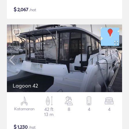
$
2,067
/nat
Lagoon 42
Katamaran
42 ft
8
4
4
13 m
$
1,230
/nat