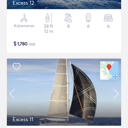
Excess 12
Katamaran
38 ft
8
6
6
12 m
$
1,780
/nat
Excess 11