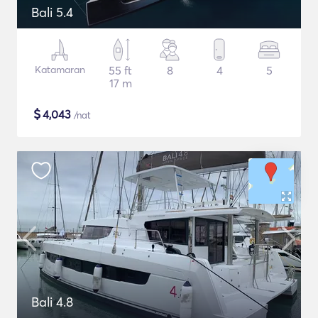
Bali 5.4
Katamaran
55 ft
8
4
5
17 m
$
4,043
/nat
Bali 4.8