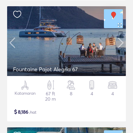
Fountaine Pajot Alegria 67
Katamaran
67 ft
8
4
4
20 m
$
8,186
/nat