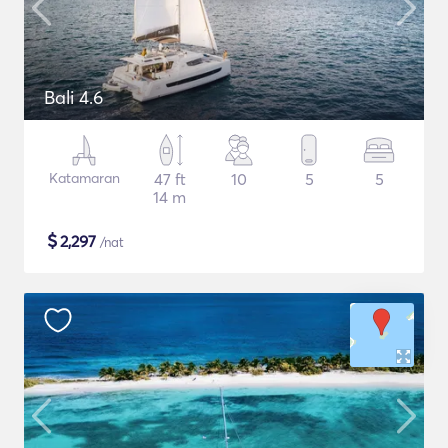
Bali 4.6
Katamaran
47 ft
10
5
5
14 m
$
2,297
/nat