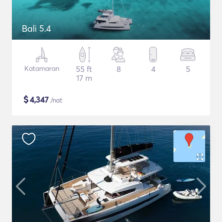
Bali 5.4
Katamaran
55 ft
8
4
5
17 m
$
4,347
/nat