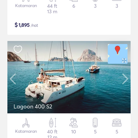
Katamaran
44 ft
6
3
3
13 m
$
1,895
/nat
Lagoon 400 S2
Katamaran
40 ft
10
5
5
12 m