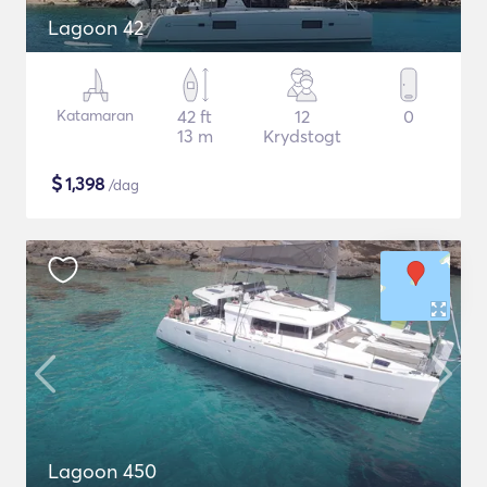
Lagoon 42
Katamaran
42 ft
12
0
13 m
Krydstogt
$
1,398
/dag
Lagoon 450