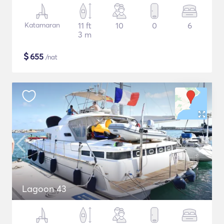
Katamaran
11 ft
10
0
6
3 m
$
655
/nat
Lagoon 43