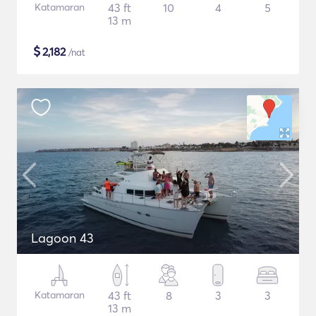
Katamaran
43 ft
10
4
5
13 m
$
2,182
/nat
Lagoon 43
Katamaran
43 ft
8
3
3
13 m