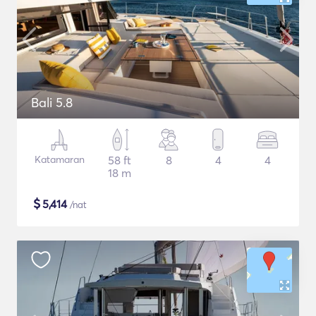
Bali 5.8
Katamaran
58 ft
8
4
4
18 m
$
5,414
/nat