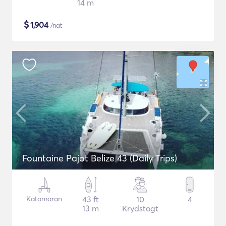
14 m
$
1,904
/nat
Fountaine Pajot Belize 43 (Daily Trips)
Katamaran
43 ft
10
4
13 m
Krydstogt