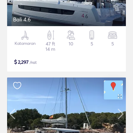
Bali 4.6
Katamaran
47 ft
10
5
5
14 m
$
2,297
/nat