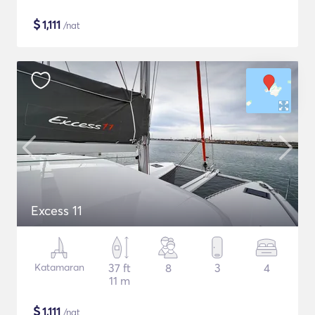
$
1,111
/nat
Excess 11
Katamaran
37 ft
8
3
4
11 m
$
1,111
/nat