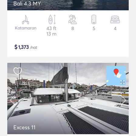
Bali 4.3 MY
Katamaran
43 ft
8
5
4
13 m
$
1,373
/nat
Excess 11