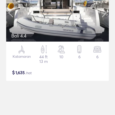
Bali 4.4
Katamaran
44 ft
10
6
6
13 m
$
1,635
/nat