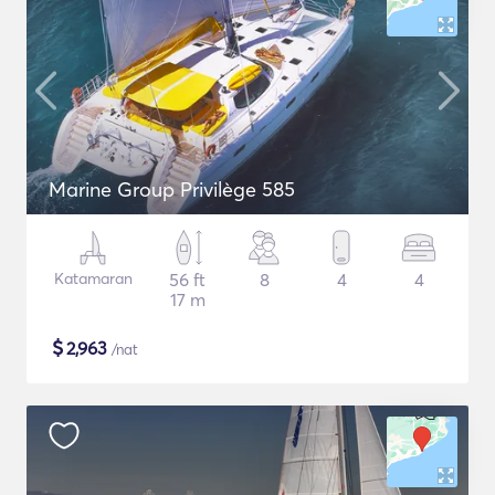
Marine Group Privilège 585
Katamaran
56 ft
8
4
4
17 m
$
2,963
/nat