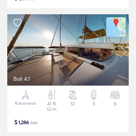
Bali 4.1
Katamaran
41 ft
12
5
6
12 m
$
1,286
/nat