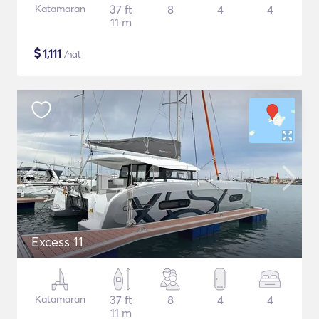
Katamaran
37 ft
8
4
4
11 m
$
1,111
/nat
Excess 11
Katamaran
37 ft
8
4
4
11 m