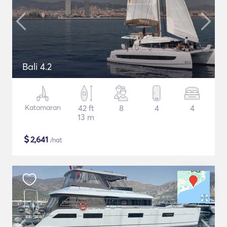
Bali 4.2
Katamaran
42 ft
8
4
4
13 m
$
2,641
/nat