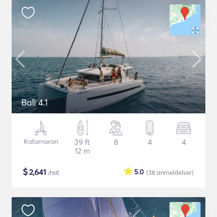
Bali 4.1
Katamaran
39 ft
8
4
4
12 m
$
2,641
5.0
/nat
(38
anmeldelser
)