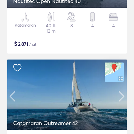
Nautitec Open Nautitec 40
Katamaran
40 ft
8
4
4
12 m
$
2,871
/nat
Catamaran Outreamer 42