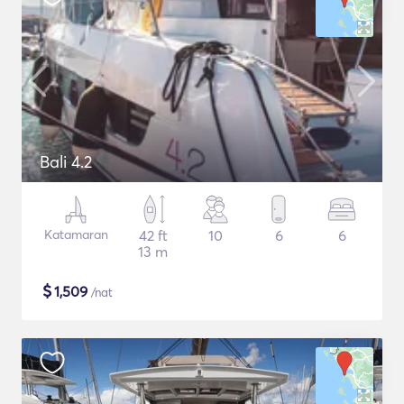
Bali 4.2
Katamaran
42 ft
10
6
6
13 m
$
1,509
/nat