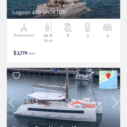
Lagoon 450 SPORTOP
Katamaran
46 ft
8
3
4
14 m
$
2,779
/nat