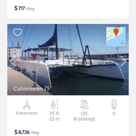
$
717
/dag
Catamaran 75
Katamaran
75 ft
125
0
23 m
Krydstogt
$
8,726
/dag