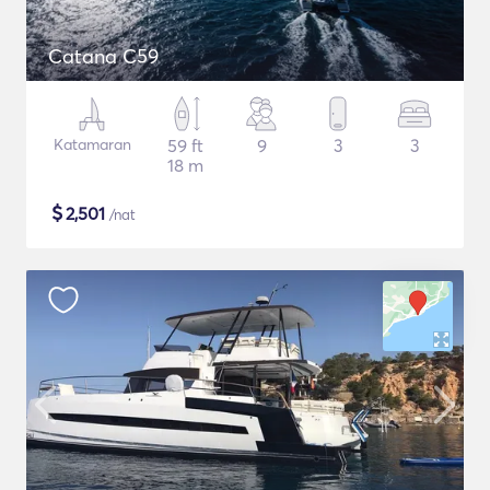
Catana C59
Katamaran
59 ft
9
3
3
18 m
$
2,501
/nat