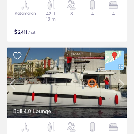
Katamaran
42 ft
8
4
4
13 m
$
2,411
/nat
Bali 4.0 Lounge