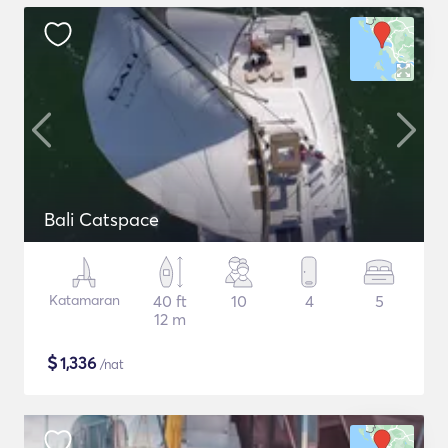
Bali Catspace
Katamaran
40 ft
10
4
5
12 m
$
1,336
/nat