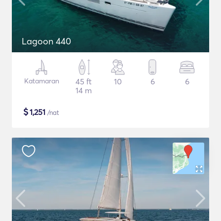
Lagoon 440
Katamaran
45 ft
10
6
6
14 m
$
1,251
/nat