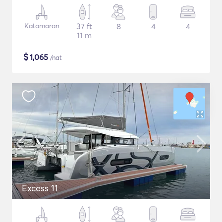
Katamaran
37 ft
8
4
4
11 m
$
1,065
/nat
Excess 11