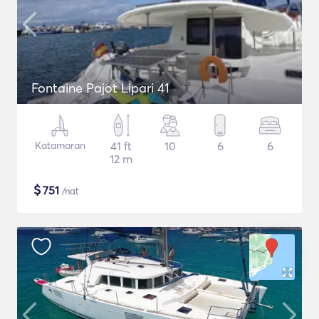
Fontaine Pajot Lipari 41
Katamaran
41 ft
10
6
6
12 m
$
751
/nat