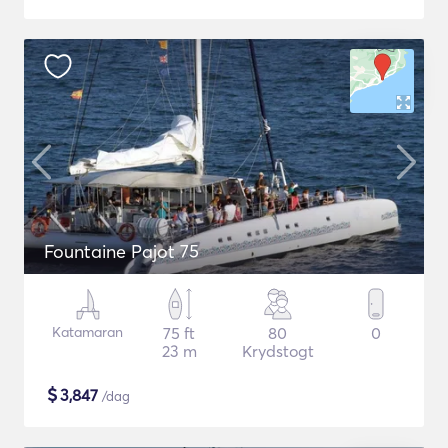
Fountaine Pajot 75
Katamaran
75 ft
80
0
23 m
Krydstogt
$
3,847
/dag