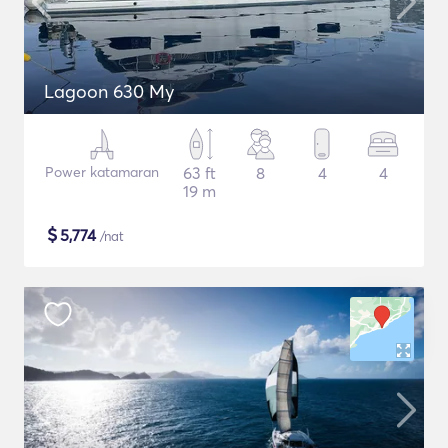
Lagoon 630 My
Power katamaran
63 ft
8
4
4
19 m
$
5,774
/nat