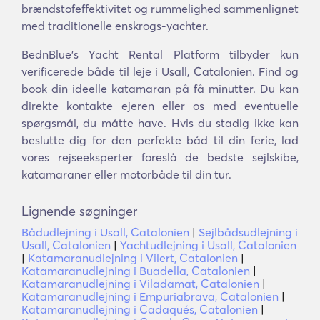
brændstofeffektivitet og rummelighed sammenlignet
med traditionelle enskrogs-yachter.
BednBlue's Yacht Rental Platform tilbyder kun
verificerede både til leje i Usall, Catalonien. Find og
book din ideelle katamaran på få minutter. Du kan
direkte kontakte ejeren eller os med eventuelle
spørgsmål, du måtte have. Hvis du stadig ikke kan
beslutte dig for den perfekte båd til din ferie, lad
vores rejseeksperter foreslå de bedste sejlskibe,
katamaraner eller motorbåde til din tur.
Lignende søgninger
Bådudlejning i Usall, Catalonien
|
Sejlbådsudlejning i
Usall, Catalonien
|
Yachtudlejning i Usall, Catalonien
|
Katamaranudlejning i Vilert, Catalonien
|
Katamaranudlejning i Buadella, Catalonien
|
Katamaranudlejning i Viladamat, Catalonien
|
Katamaranudlejning i Empuriabrava, Catalonien
|
Katamaranudlejning i Cadaqués, Catalonien
|