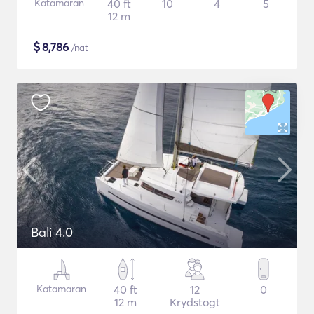
Katamaran
40 ft
10
4
5
12 m
$
8,786
/nat
Bali 4.0
Katamaran
40 ft
12
0
12 m
Krydstogt