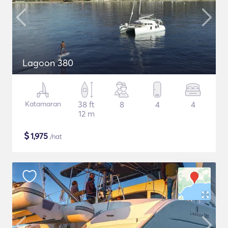
Lagoon 380
Katamaran
38 ft
8
4
4
12 m
$
1,975
/nat