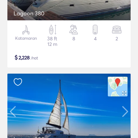
Lagoon 380
Katamaran
38 ft
8
4
2
12 m
$
2,228
/nat