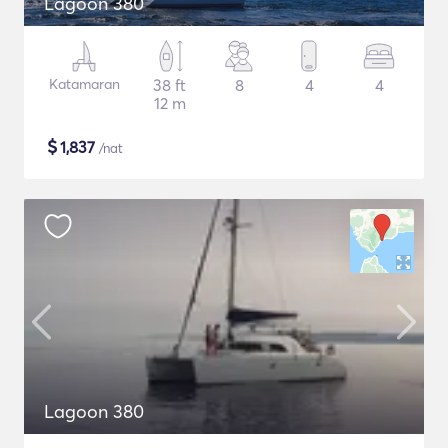
Lagoon 380
Katamaran
38 ft
8
4
4
12 m
$
1,837
/nat
Lagoon 380