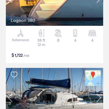
Lagoon 380
Katamaran
38 ft
8
4
4
12 m
$
1,722
/nat