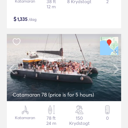
Katamaran
38 ft
8 Krydstogt
2
12 m
$
1,335
/dag
Catamaran 78 (price is for 5 hours)
Katamaran
78 ft
150
0
24 m
Krydstogt