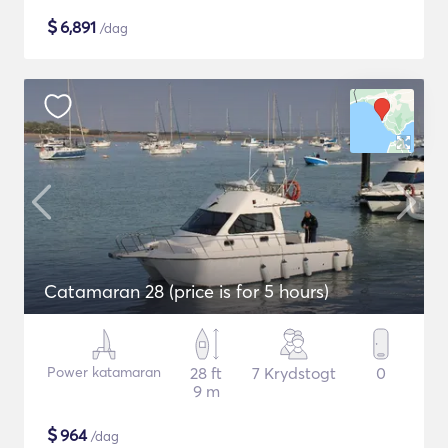
$
6,891
/dag
Catamaran 28 (price is for 5 hours)
Power katamaran
28 ft
7 Krydstogt
0
9 m
$
964
/dag