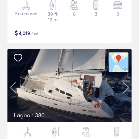
Katamaran
39 ft
6
3
3
12 m
$
4,019
/nat
Lagoon 380