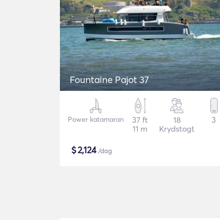
Fountaine Pajot 37
Power katamaran
37 ft
18
3
11 m
Krydstogt
$
2,124
/dag