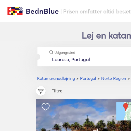
BednBlue
| Prisen omfatter altid besæ
Lej en katam
Udgangssted
Katamaranudlejning
Portugal
Norte Region
Filtre