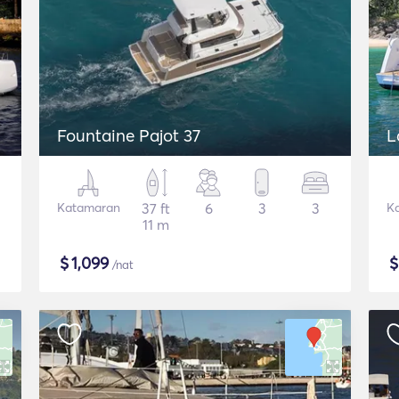
Fountaine Pajot 37
L
Katamaran
37 ft
6
3
3
K
11 m
$
1,099
/nat