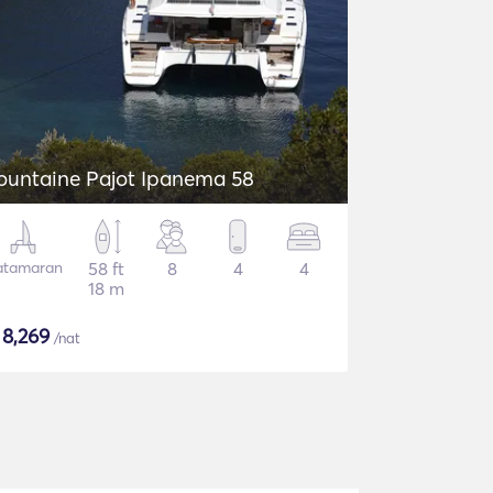
ountaine Pajot Ipanema 58
atamaran
58 ft
8
4
4
18 m
$
8,269
/nat