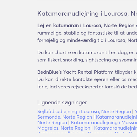
Katamaranudlejning i Lourosa, N
Lej en katamaran i Lourosa, Norte Region
m
rummelige, stabile og fantastiske til at u
fornøjelig og mindeværdig tid i Lourosa, Nor
Du kan chartre en katamaran til en dag, en u
som fiskeri, snorkling, sightseeing og svømn
BednBlue's Yacht Rental Platform tilbyder k
Du kan direkte kontakte ejeren eller os med
ferie, lad vores rejseeksperter foreslå de be
Lignende søgninger
Sejlbådsudlejning i Lourosa, Norte Region
|
Sermonde, Norte Region
|
Katamaranudlejnin
Norte Region
|
Katamaranudlejning i Massar
Magrelos, Norte Region
|
Katamaranudlejning
Katamaranudlejning i Penamaior, Norte Re