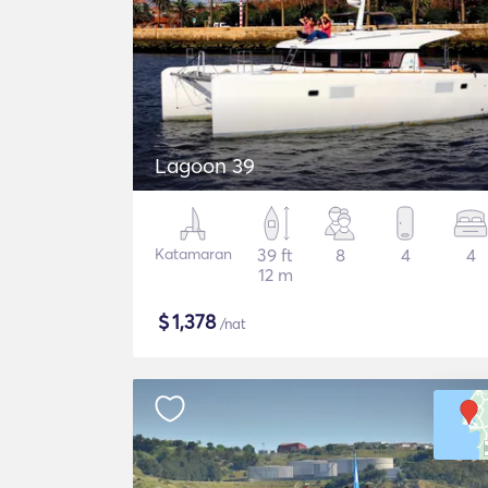
Lagoon 39
Katamaran
39 ft
8
4
4
12 m
$
1,378
/nat