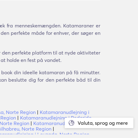
 væk fra menneskemængden. Katamaraner er
 den perfekte måde for enhver, der søger en
den perfekte platform til at nyde aktiviteter
 at holde en fest på vandet.
g book din ideelle katamaran på få minutter.
an beslutte dig for den perfekte båd til din
sa, Norte Region
|
Katamaranudlejning i
 Region
|
Katamaranudlejning i Pedorido,
Valuta, sprog og mere
 Norte Region
|
Katamaranudlejning i
ilhabreu, Norte Region
|
aranudlejning i Louzada, Norte Region