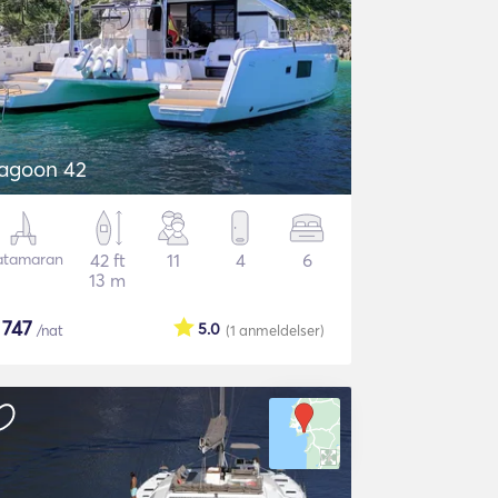
agoon 42
atamaran
42 ft
11
4
6
13 m
$
747
5.0
/nat
(1
anmeldelser
)