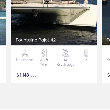
Fountaine Pajot 42
F
Katamaran
45 ft
14
4
K
14 m
Krydstogt
$
1,148
/dag