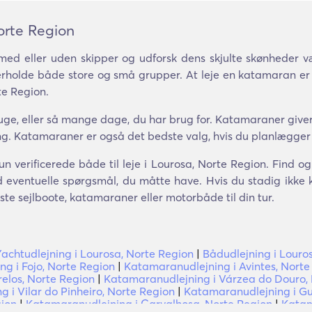
orte Region
ed eller uden skipper og udforsk dens skjulte skønheder
nderholde både store og små grupper. At leje en katamaran er
te Region.
ge, eller så mange dage, du har brug for. Katamaraner giver 
ing. Katamaraner er også det bedste valg, hvis du planlægger
un verificerede både til leje i Lourosa, Norte Region. Find o
 eventuelle spørgsmål, du måtte have. Hvis du stadig ikke k
dste sejlboote, katamaraner eller motorbåde til din tur.
Yachtudlejning i Lourosa, Norte Region
|
Bådudlejning i Louro
g i Fojo, Norte Region
|
Katamaranudlejning i Avintes, Norte
elos, Norte Region
|
Katamaranudlejning i Várzea do Douro,
 i Vilar do Pinheiro, Norte Region
|
Katamaranudlejning i Gu
gion
|
Katamaranudlejning i Carvalhosa, Norte Region
|
Katam