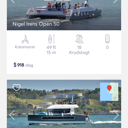
Nigel Irens Open 50
Katamaran
49 ft
18
0
15 m
Krydstogt
$
918
/dag