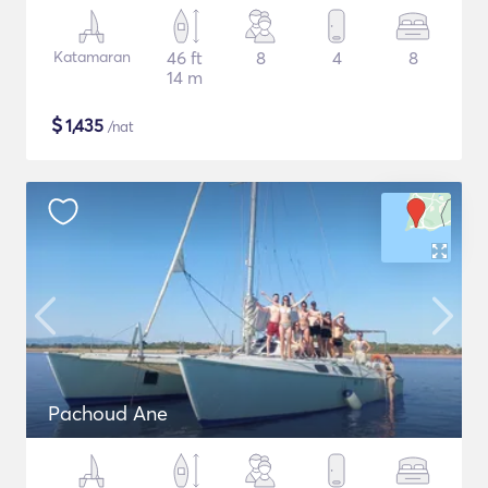
Katamaran
46 ft
8
4
8
14 m
$
1,435
/nat
Pachoud Ane