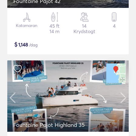
Fountaine Pajot 42
Katamaran
45 ft
14
4
14 m
Krydstogt
$
1,148
/dag
Fountaine Pajot Highland 35