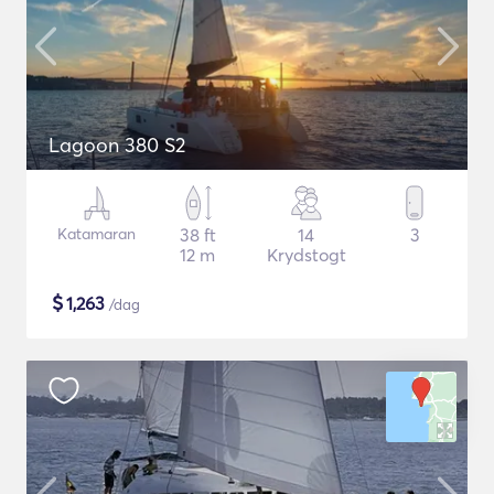
Lagoon 380 S2
Katamaran
38 ft
14
3
12 m
Krydstogt
$
1,263
/dag