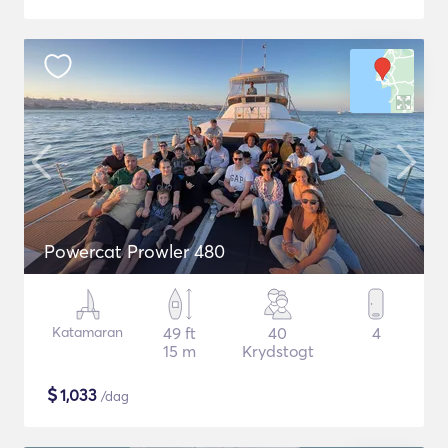
Powercat Prowler 480
Katamaran
49 ft
40
4
15 m
Krydstogt
$
1,033
/dag