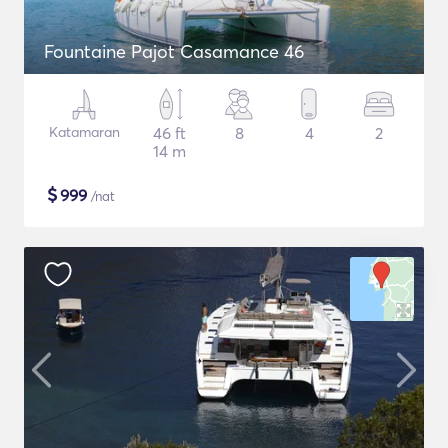
Fountaine Pajot Casamance 46
Katamaran
46 ft
8
4
2
14 m
$
999
/nat