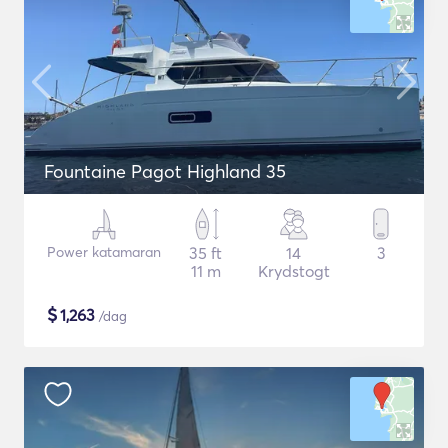
Fountaine Pagot Highland 35
Power katamaran
35 ft
14
3
11 m
Krydstogt
$
1,263
/dag