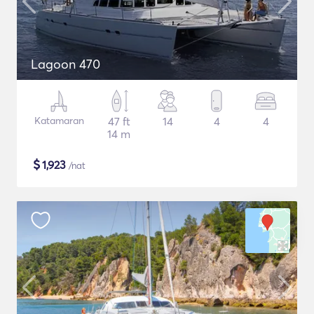
Lagoon 470
Katamaran
47 ft
14
4
4
14 m
$
1,923
/nat