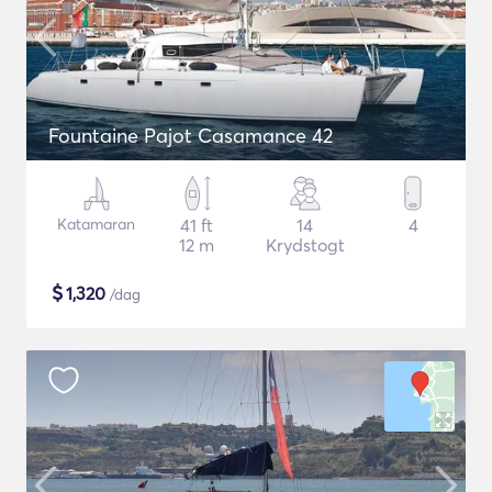
Fountaine Pajot Casamance 42
Katamaran
41 ft
14
4
12 m
Krydstogt
$
1,320
/dag