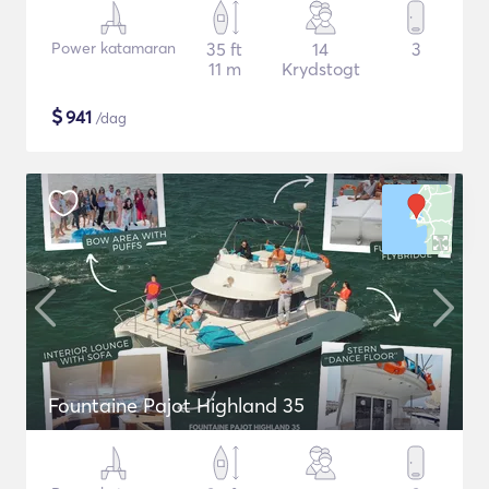
Power katamaran
35 ft
14
3
11 m
Krydstogt
$
941
/dag
Fountaine Pajot Highland 35