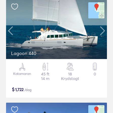
Lagoon 440
Katamaran
45 ft
18
0
14 m
Krydstogt
$
1,722
/dag