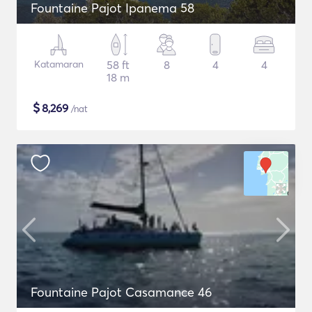
Fountaine Pajot Ipanema 58
Katamaran
58 ft
8
4
4
18 m
$
8,269
/nat
Fountaine Pajot Casamance 46