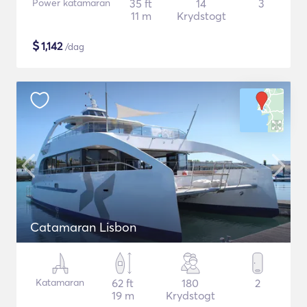
Power katamaran
35 ft
14
3
11 m
Krydstogt
$
1,142
/dag
Catamaran Lisbon
Katamaran
62 ft
180
2
19 m
Krydstogt