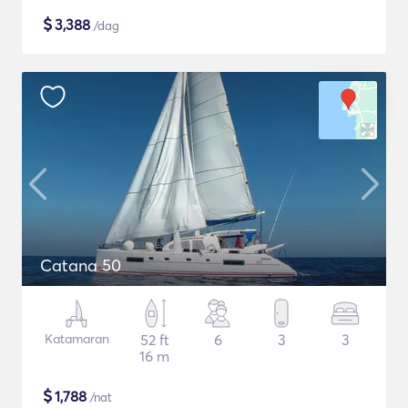
$
3,388
/dag
Catana 50
Katamaran
52 ft
6
3
3
16 m
$
1,788
/nat