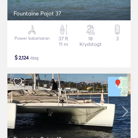
Fountaine Pajot 37
Power katamaran
37 ft
18
3
11 m
Krydstogt
$
2,124
/dag