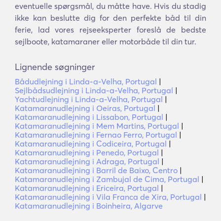
eventuelle spørgsmål, du måtte have. Hvis du stadig
ikke kan beslutte dig for den perfekte båd til din
ferie, lad vores rejseeksperter foreslå de bedste
sejlboote, katamaraner eller motorbåde til din tur.
Lignende søgninger
Bådudlejning i Linda-a-Velha, Portugal
|
Sejlbådsudlejning i Linda-a-Velha, Portugal
|
Yachtudlejning i Linda-a-Velha, Portugal
|
Katamaranudlejning i Oeiras, Portugal
|
Katamaranudlejning i Lissabon, Portugal
|
Katamaranudlejning i Mem Martins, Portugal
|
Katamaranudlejning i Fernao Ferro, Portugal
|
Katamaranudlejning i Codiceira, Portugal
|
Katamaranudlejning i Penedo, Portugal
|
Katamaranudlejning i Adraga, Portugal
|
Katamaranudlejning i Barril de Baixo, Centro
|
Katamaranudlejning i Zambujal de Cima, Portugal
|
Katamaranudlejning i Ericeira, Portugal
|
Katamaranudlejning i Vila Franca de Xira, Portugal
|
Katamaranudlejning i Boinheira, Algarve