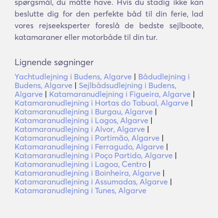
spørgsmål, du måtte have. Hvis du stadig ikke kan
beslutte dig for den perfekte båd til din ferie, lad
vores rejseeksperter foreslå de bedste sejlboote,
katamaraner eller motorbåde til din tur.
Lignende søgninger
Yachtudlejning i Budens, Algarve
|
Bådudlejning i
Budens, Algarve
|
Sejlbådsudlejning i Budens,
Algarve
|
Katamaranudlejning i Figueira, Algarve
|
Katamaranudlejning i Hortas do Tabual, Algarve
|
Katamaranudlejning i Burgau, Algarve
|
Katamaranudlejning i Lagos, Algarve
|
Katamaranudlejning i Alvor, Algarve
|
Katamaranudlejning i Portimão, Algarve
|
Katamaranudlejning i Ferragudo, Algarve
|
Katamaranudlejning i Poço Partido, Algarve
|
Katamaranudlejning i Lagoa, Centro
|
Katamaranudlejning i Boinheira, Algarve
|
Katamaranudlejning i Assumadas, Algarve
|
Katamaranudlejning i Tunes, Algarve