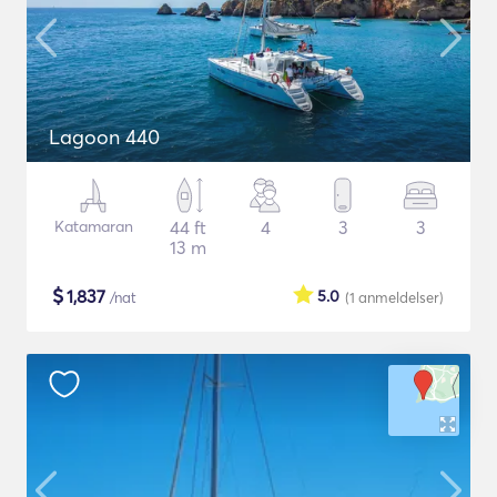
Lagoon 440
Katamaran
44 ft
4
3
3
13 m
$
1,837
5.0
/nat
(1
anmeldelser
)