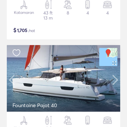
Katamaran
43 ft
8
4
4
13 m
$
1,705
/nat
Fountaine Pajot 40