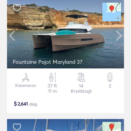
Fountaine Pajot Maryland 37
Katamaran
37 ft
14
2
11 m
Krydstogt
$
2,641
/dag