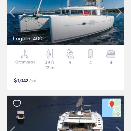
Lagoon 400
Katamaran
39 ft
9
4
4
12 m
$
1,042
/nat