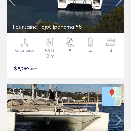
Fountaine Pajot Ipanema 58
Katamaran
58 ft
8
4
4
18 m
$
8,269
/nat