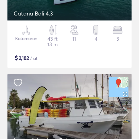
Catana Bali 4.3
Katamaran
43 ft
11
4
3
13 m
$
2,182
/nat