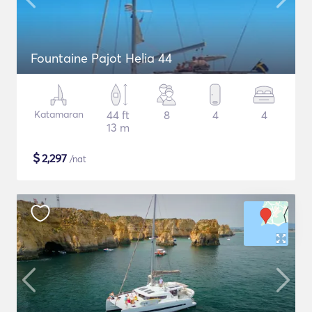
Fountaine Pajot Helia 44
Katamaran
44 ft
8
4
4
13 m
$
2,297
/nat