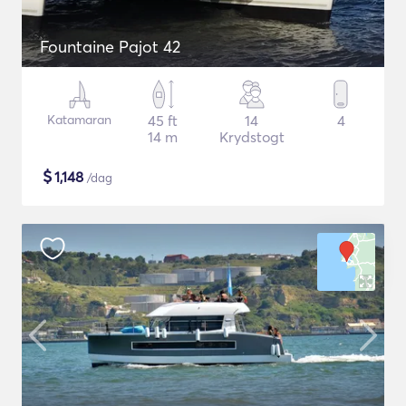
Fountaine Pajot 42
Katamaran
45 ft
14
4
14 m
Krydstogt
$
1,148
/dag