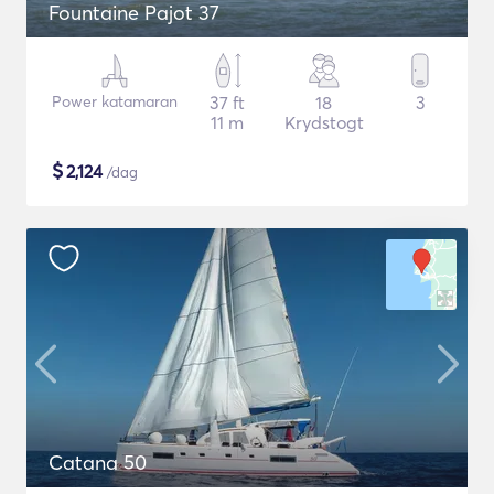
Fountaine Pajot 37
Power katamaran
37 ft
18
3
11 m
Krydstogt
$
2,124
/dag
Catana 50