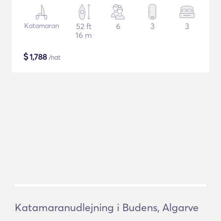
Katamaran
52 ft
6
3
3
16 m
$
1,788
/nat
Katamaranudlejning i Budens, Algarve