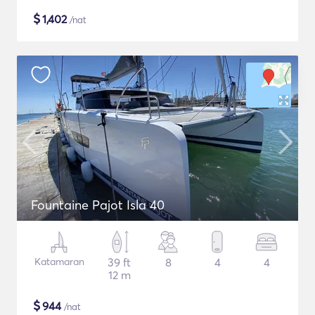
$
1,402
/nat
Fountaine Pajot Isla 40
Katamaran
39 ft
8
4
4
12 m
$
944
/nat