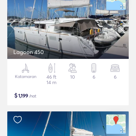
Lagoon 450
Katamaran
46 ft
10
6
6
14 m
$
1,199
/nat