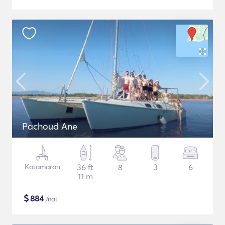
Pachoud Ane
Katamaran
36 ft
8
3
6
11 m
$
884
/nat