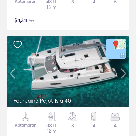
Katamaran
43 ft
8
4
6
13 m
$
1,311
/nat
Fountaine Pajot Isla 40
Katamaran
38 ft
8
4
4
12 m