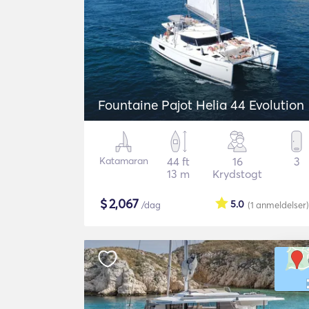
Fountaine Pajot Helia 44 Evolution
Katamaran
44 ft
16
3
13 m
Krydstogt
$
2,067
5.0
/dag
(1
anmeldelser
)