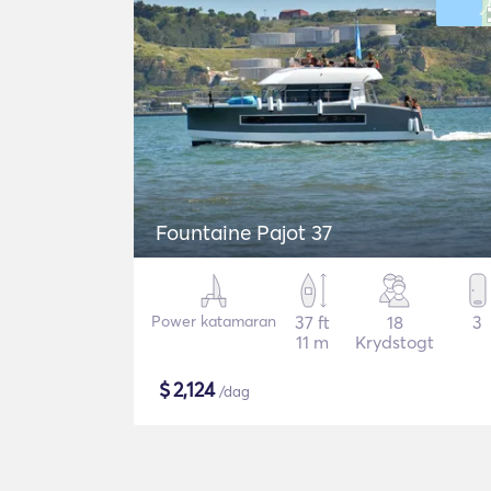
Fountaine Pajot 37
Power katamaran
37 ft
18
3
11 m
Krydstogt
$
2,124
/dag