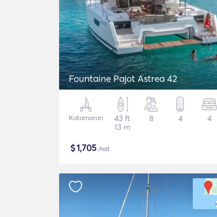
Fountaine Pajot Astrea 42
Katamaran
43 ft
8
4
4
13 m
$
1,705
/nat