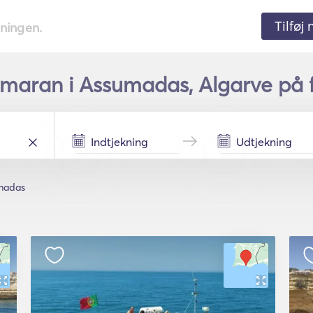
Tilføj
tningen.
amaran i Assumadas, Algarve på f
madas