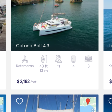
Catana Bali 4.3
L
Katamaran
43 ft
11
4
3
K
13 m
$
2,182
/nat