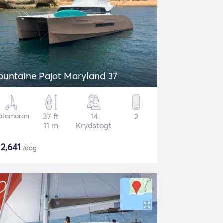
ountaine Pajot Maryland 37
atamaran
37 ft
14
2
11 m
Krydstogt
$
2,641
/dag