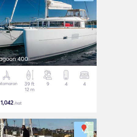
agoon 400
atamaran
39 ft
9
4
4
12 m
$
1,042
/nat