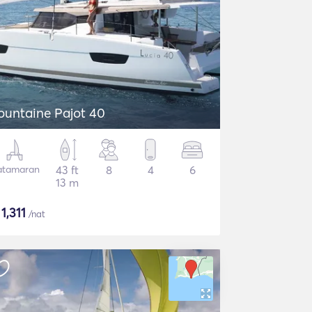
ountaine Pajot 40
atamaran
43 ft
8
4
6
13 m
$
1,311
/nat