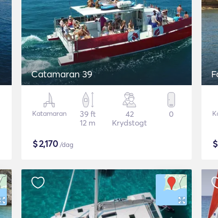
Catamaran 39
F
Katamaran
39 ft
42
0
K
12 m
Krydstogt
$
2,170
/dag