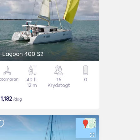
Lagoon 400 S2
atamaran
40 ft
16
0
12 m
Krydstogt
$
1,182
/dag