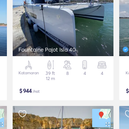
Fountaine Pajot Isla 40
Katamaran
39 ft
8
4
4
K
12 m
$
944
/nat