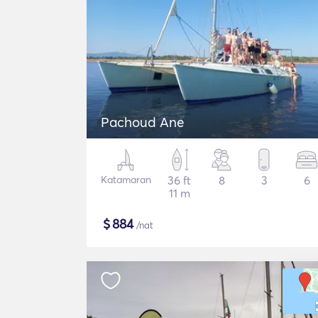
Pachoud Ane
Katamaran
36 ft
8
3
6
11 m
$
884
/nat