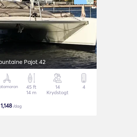
ountaine Pajot 42
atamaran
45 ft
14
4
14 m
Krydstogt
$
1,148
/dag