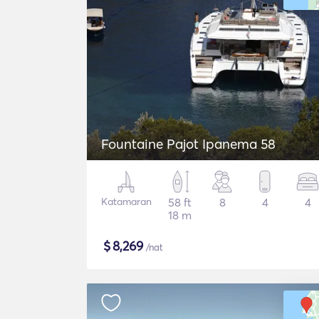
Fountaine Pajot Ipanema 58
Katamaran
58 ft
8
4
4
18 m
$
8,269
/nat