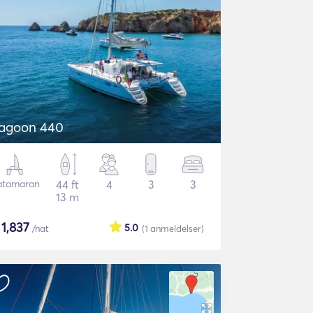
agoon 440
atamaran
44 ft
4
3
3
13 m
$
1,837
5.0
/nat
(1
anmeldelser
)