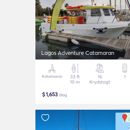
Lagos Adventure Catamaran
Katamaran
33 ft
16
1
10 m
Krydstogt
$
1,653
/dag