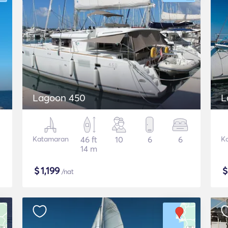
Lagoon 450
L
Katamaran
46 ft
10
6
6
K
14 m
$
1,199
/nat