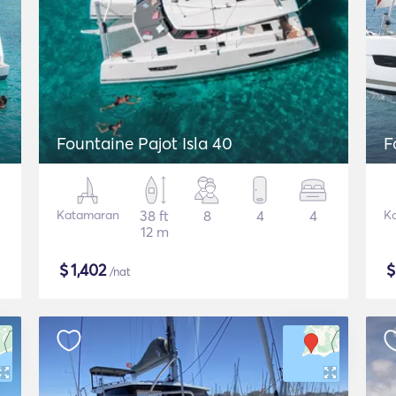
Fountaine Pajot Isla 40
F
Katamaran
38 ft
8
4
4
K
12 m
$
1,402
/nat