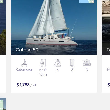
Catana 50
F
Katamaran
52 ft
6
3
3
K
16 m
$
1,788
/nat