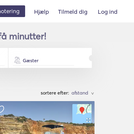
 notering
Hjælp
Tilmeld dig
Log ind
å minutter!
Gæster
sortere efter:
>