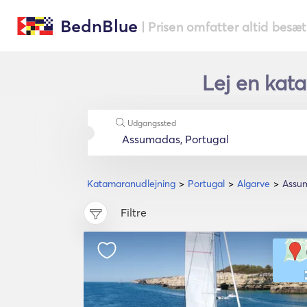
BednBlue
| Prisen omfatter altid besæ
Lej en kat
Udgangssted
Katamaranudlejning
Portugal
Algarve
Assu
Filtre