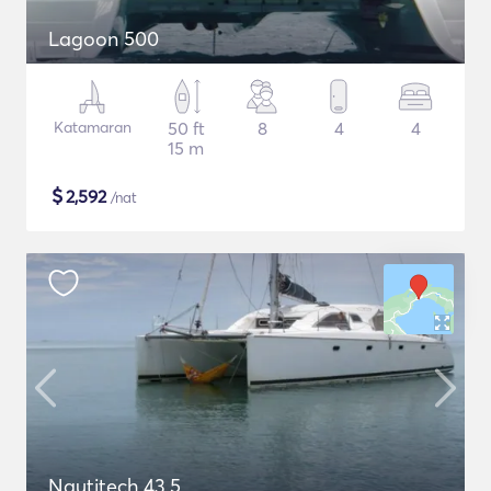
Lagoon 500
Katamaran
50 ft
8
4
4
15 m
$
2,592
/nat
Nautitech 43.5