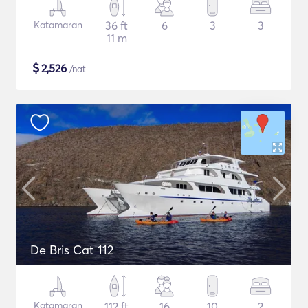
Katamaran
36 ft
6
3
3
11 m
$
2,526
/nat
De Bris Cat 112
Katamaran
112 ft
16
10
2