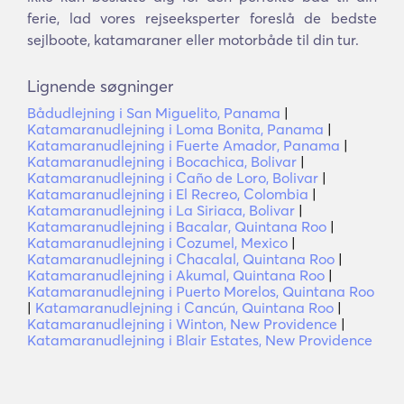
ferie, lad vores rejseeksperter foreslå de bedste
sejlboote, katamaraner eller motorbåde til din tur.
Lignende søgninger
Bådudlejning i San Miguelito, Panama
|
Katamaranudlejning i Loma Bonita, Panama
|
Katamaranudlejning i Fuerte Amador, Panama
|
Katamaranudlejning i Bocachica, Bolivar
|
Katamaranudlejning i Caño de Loro, Bolivar
|
Katamaranudlejning i El Recreo, Colombia
|
Katamaranudlejning i La Siriaca, Bolivar
|
Katamaranudlejning i Bacalar, Quintana Roo
|
Katamaranudlejning i Cozumel, Mexico
|
Katamaranudlejning i Chacalal, Quintana Roo
|
Katamaranudlejning i Akumal, Quintana Roo
|
Katamaranudlejning i Puerto Morelos, Quintana Roo
|
Katamaranudlejning i Cancún, Quintana Roo
|
Katamaranudlejning i Winton, New Providence
|
Katamaranudlejning i Blair Estates, New Providence