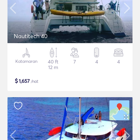
Nautitech 40
Katamaran
40 ft
7
4
4
12 m
$
1,657
/nat