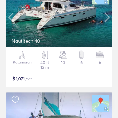
Nautitech 40
Katamaran
40 ft
10
6
6
12 m
$
1,071
/nat