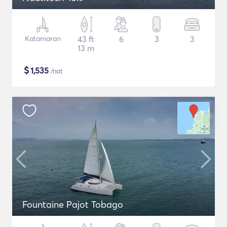
Katamaran
43 ft
6
3
3
13 m
$
1,535
/nat
Fountaine Pajot Tobago