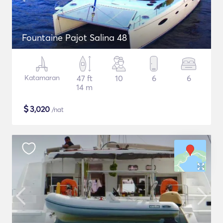
Fountaine Pajot Salina 48
Katamaran
47 ft
10
6
6
14 m
$
3,020
/nat