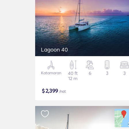
Lagoon 40
Katamaran
40 ft
6
3
3
12 m
$
2,399
/nat