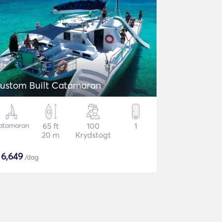
ustom Built Catamaran
atamaran
65 ft
100
1
20 m
Krydstogt
$
6,649
/dag