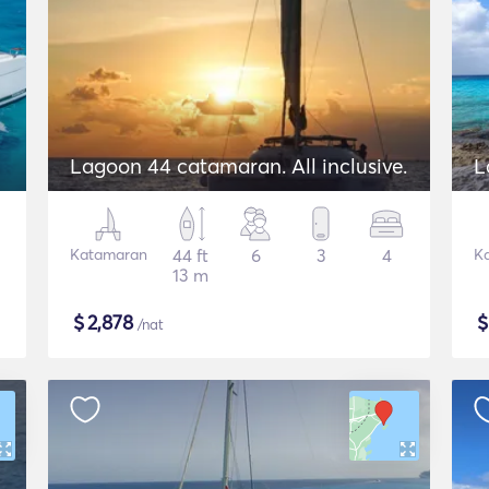
Lagoon 44 catamaran. All inclusive.
L
Katamaran
44 ft
6
3
4
K
13 m
$
2,878
/nat