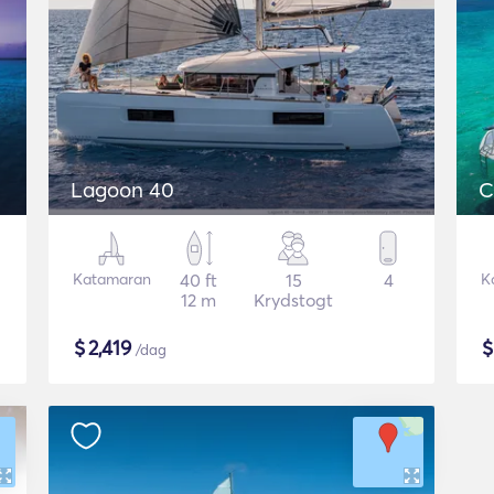
Lagoon 40
C
Katamaran
40 ft
15
4
K
12 m
Krydstogt
$
2,419
/dag