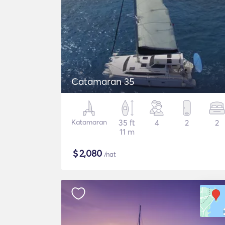
Catamaran 35
Katamaran
35 ft
4
2
2
11 m
$
2,080
/nat