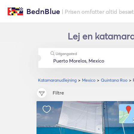
BednBlue
| Prisen omfatter altid besæ
Lej en katamara
Udgangssted
Katamaranudlejning
Mexico
Quintana Roo
Filtre