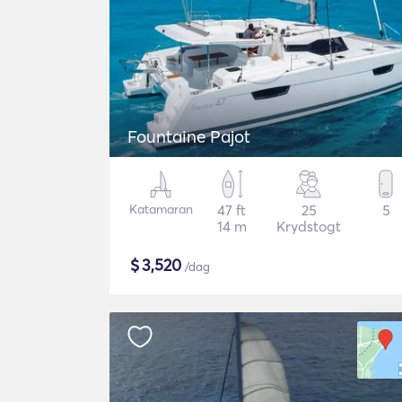
Fountaine Pajot
Katamaran
47 ft
25
5
14 m
Krydstogt
$
3,520
/dag