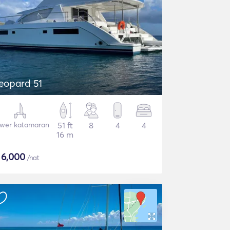
eopard 51
wer katamaran
51 ft
8
4
4
16 m
$
6,000
/nat