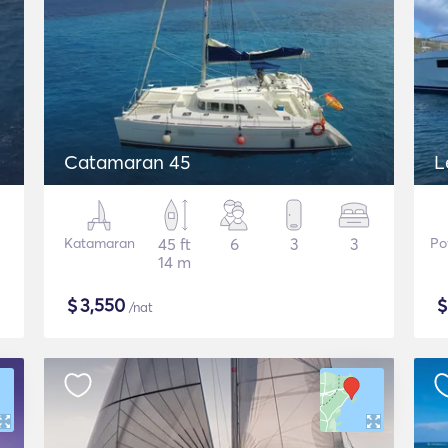
Catamaran 45
L
Katamaran
45 ft
6
3
3
Po
14 m
$
3,550
/nat