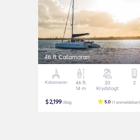
46 ft Catamaran
Katamaran
46 ft
20
2
14 m
Krydstogt
$
2,199
5.0
/dag
(1
anmeldelser
)