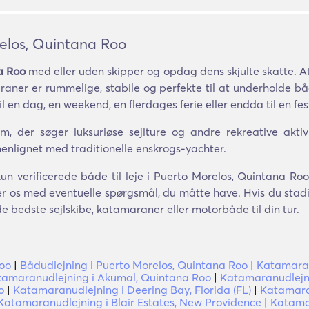
elos, Quintana Roo
a Roo
med eller uden skipper og opdag dens skjulte skatte. At
maraner er rummelige, stabile og perfekte til at underholde 
 en dag, en weekend, en flerdages ferie eller endda til en fes
 der søger luksuriøse sejlture og andre rekreative aktivi
nlignet med traditionelle enskrogs-yachter.
kun verificerede både til leje i Puerto Morelos, Quintana Ro
ler os med eventuelle spørgsmål, du måtte have. Hvis du stadi
å de bedste sejlskibe, katamaraner eller motorbåde til din tur.
Roo
|
Bådudlejning i Puerto Morelos, Quintana Roo
|
Katamaran
tamaranudlejning i Akumal, Quintana Roo
|
Katamaranudlejni
o
|
Katamaranudlejning i Deering Bay, Florida (FL)
|
Katamaran
Katamaranudlejning i Blair Estates, New Providence
|
Katamar