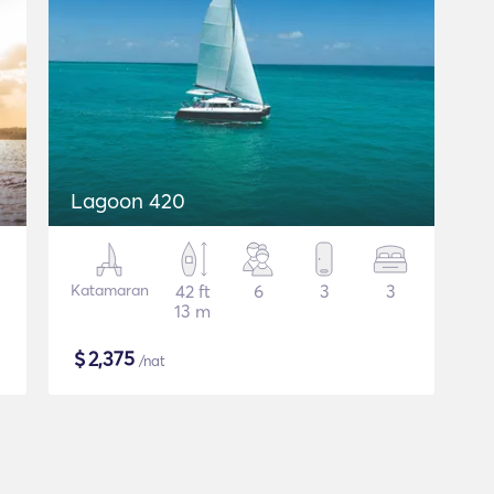
Lagoon 420
Katamaran
42 ft
6
3
3
13 m
$
2,375
/nat