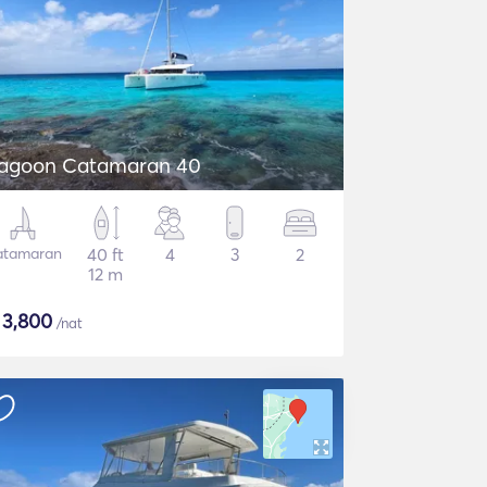
agoon Catamaran 40
atamaran
40 ft
4
3
2
12 m
$
3,800
/nat