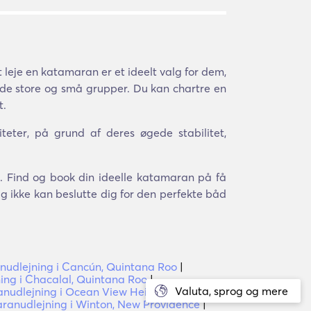
 leje en katamaran er et ideelt valg for dem,
både store og små grupper. Du kan chartre en
t.
teter, på grund af deres øgede stabilitet,
o. Find og book din ideelle katamaran på få
g ikke kan beslutte dig for den perfekte båd
udlejning i Cancún, Quintana Roo
|
ng i Chacalal, Quintana Roo
|
Valuta, sprog og mere
udlejning i Ocean View Heights, Florida
anudlejning i Winton, New Providence
|