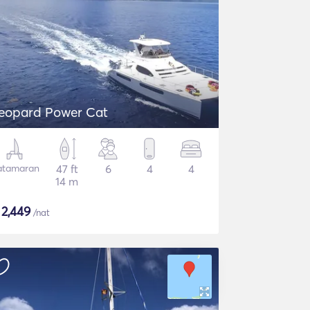
eopard Power Cat
atamaran
47 ft
6
4
4
14 m
$
2,449
/nat