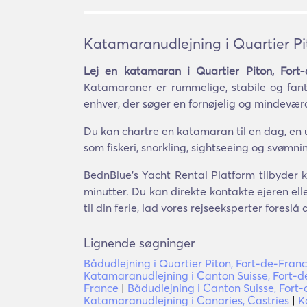
Katamaranudlejning i Quartier Pi
Lej en katamaran i Quartier Piton, Fort
Katamaraner er rummelige, stabile og fant
enhver, der søger en fornøjelig og mindeværd
Du kan chartre en katamaran til en dag, en u
som fiskeri, snorkling, sightseeing og svømn
BednBlue's Yacht Rental Platform tilbyder k
minutter. Du kan direkte kontakte ejeren el
til din ferie, lad vores rejseeksperter foresl
Lignende søgninger
Bådudlejning i Quartier Piton, Fort-de-Fran
Katamaranudlejning i Canton Suisse, Fort-
France
|
Bådudlejning i Canton Suisse, Fort
Katamaranudlejning i Canaries, Castries
|
K