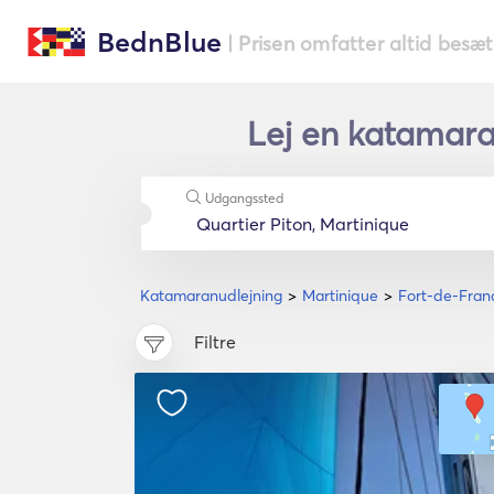
BednBlue
| Prisen omfatter altid besæ
Lej en katamaran
Udgangssted
Katamaranudlejning
Martinique
Fort-de-Fran
Filtre