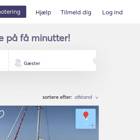
 notering
Hjælp
Tilmeld dig
Log ind
e på få minutter!
Gæster
sortere efter:
>