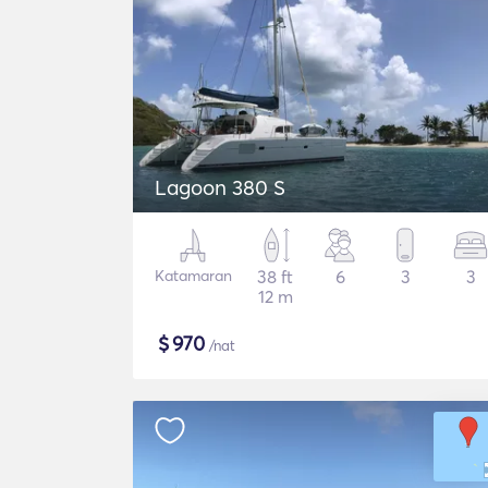
Lagoon 380 S
Katamaran
38 ft
6
3
3
12 m
$
970
/nat