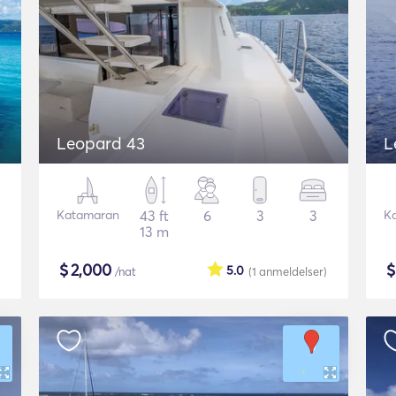
Leopard 43
L
Katamaran
43 ft
6
3
3
K
13 m
$
2,000
5.0
/nat
(1
anmeldelser
)