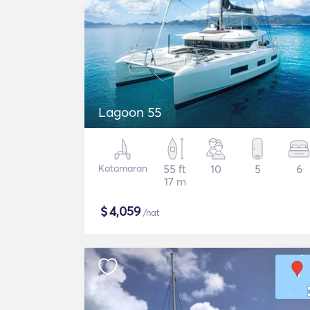
Lagoon 55
Katamaran
55 ft
10
5
6
17 m
$
4,059
/nat