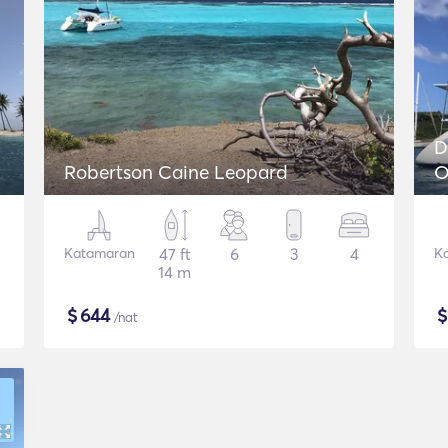
D
Robertson Caine Leopard
O
Katamaran
47 ft
6
3
4
K
14 m
$
644
/nat