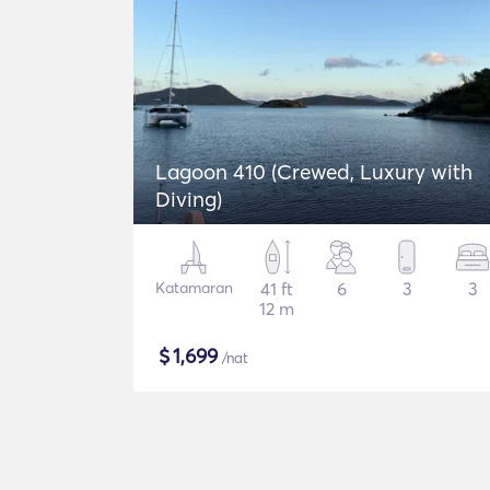
Lagoon 410 (Crewed, Luxury with
Diving)
Katamaran
41 ft
6
3
3
12 m
$
1,699
/nat