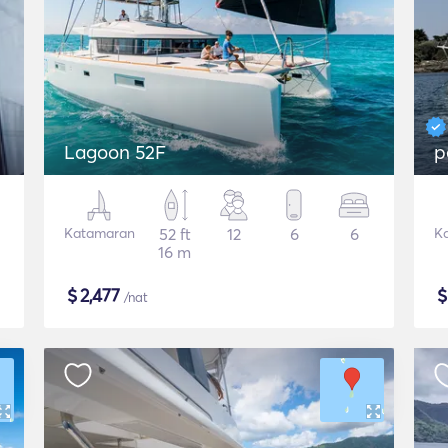
Lagoon 52F
p
Katamaran
52 ft
12
6
6
K
16 m
$
2,477
/nat