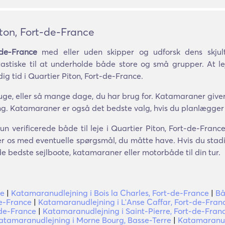
ton, Fort-de-France
-de-France
med eller uden skipper og udforsk dens skju
astiske til at underholde både store og små grupper. At 
ig tid i Quartier Piton, Fort-de-France.
ge, eller så mange dage, du har brug for. Katamaraner giver 
ing. Katamaraner er også det bedste valg, hvis du planlægger
un verificerede både til leje i Quartier Piton, Fort-de-Fran
ler os med eventuelle spørgsmål, du måtte have. Hvis du stadi
å de bedste sejlboote, katamaraner eller motorbåde til din tur.
ce
|
Katamaranudlejning i Bois la Charles, Fort-de-France
|
Bå
de-France
|
Katamaranudlejning i LʼAnse Caffar, Fort-de-Fran
-de-France
|
Katamaranudlejning i Saint-Pierre, Fort-de-Fran
atamaranudlejning i Morne Bourg, Basse-Terre
|
Katamaranud