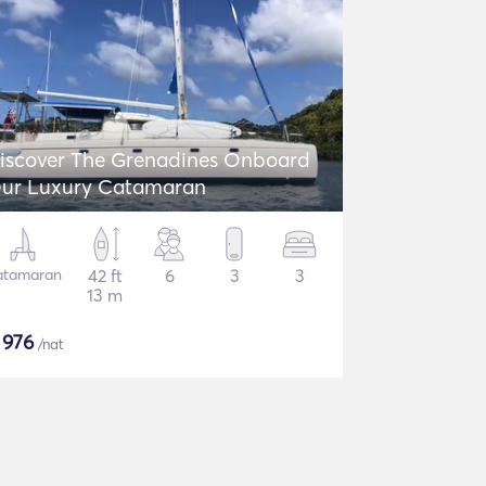
iscover The Grenadines Onboard
ur Luxury Catamaran
atamaran
42 ft
6
3
3
13 m
$
976
/nat