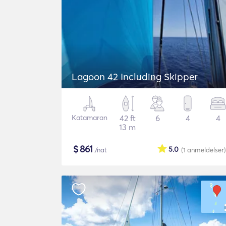
Lagoon 42 Including Skipper
Katamaran
42 ft
6
4
4
13 m
$
861
5.0
/nat
(1
anmeldelser
)