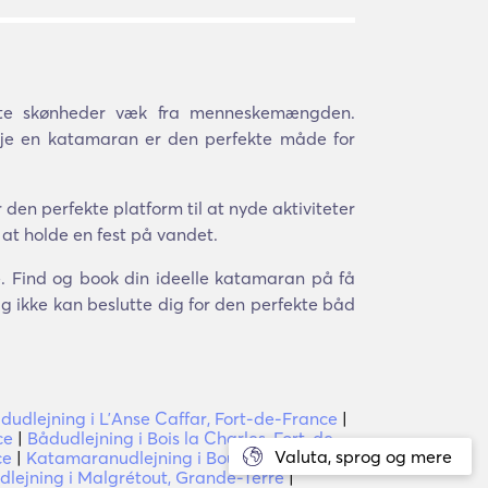
lte skønheder væk fra menneskemængden.
leje en katamaran er den perfekte måde for
den perfekte platform til at nyde aktiviteter
 at holde en fest på vandet.
ce. Find og book din ideelle katamaran på få
g ikke kan beslutte dig for den perfekte båd
dudlejning i LʼAnse Caffar, Fort-de-France
|
ce
|
Bådudlejning i Bois la Charles, Fort-de-
Valuta, sprog og mere
ce
|
Katamaranudlejning i Bouton, Castries
|
lejning i Malgrétout, Grande-Terre
|