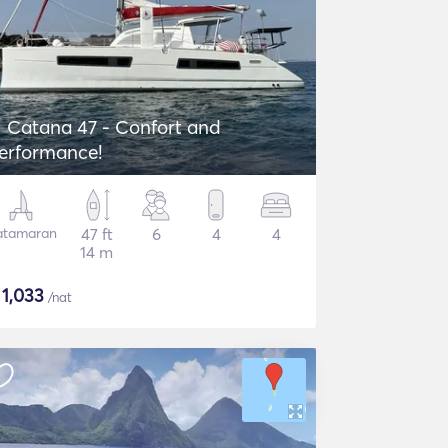
Catana 47 - Confort and
erformance!
atamaran
47 ft
6
4
4
14 m
$
1,033
/nat