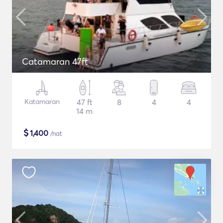
Catamaran 47ft
Katamaran
47 ft
8
4
4
14 m
$
1,400
/nat