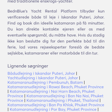
med traditionelle enskrogs-yachter.
BednBlue's Yacht Rental Platform tilbyder kun
verificerede både til leje i Iskandar Puteri, Johor.
Find og book din ideelle katamaran på få minutter.
Du kan direkte kontakte ejeren eller os med
eventuelle spørgsmål, du måtte have. Hvis du stadig
ikke kan beslutte dig for den perfekte båd til din
ferie, lad vores rejseeksperter foreslå de bedste
sejlskibe, katamaraner eller motorbåde til din tur.
Lignende søgninger
Bådudlejning i Iskandar Puteri, Johor
|
Yachtudlejning i Iskandar Puteri, Johor
|
Katamaranudlejning i Pembunuh, Batam
|
Katamaranudlejning i Rawai Beach, Phuket Province
|
Katamaranudlejning i Nai Harn Beach, Phuket
Province
|
Katamaranudlejning i Ban Na Nai, Phuket
Province
|
Katamaranudlejning i Phuket, Thailand
|
Katamaranudlejning i Ban Pa Khlok, Phuket Province
|
Katamaranudlejning i Por Bay, Phuket Province
|