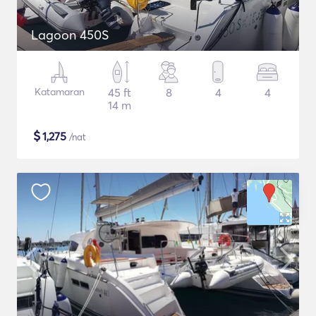
Lagoon 450S
Katamaran
45 ft
8
4
4
14 m
$
1,275
/nat