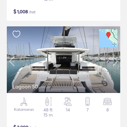
$
1,008
/nat
Lagoon 50
Katamaran
48 ft
14
7
8
15 m