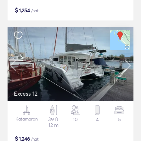
$
1,254
/nat
Excess 12
Katamaran
39 ft
10
4
5
12 m
$
1,246
/nat