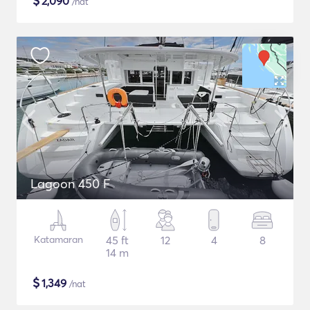
$
2,090
/nat
Lagoon 450 F
Katamaran
45 ft
12
4
8
14 m
$
1,349
/nat