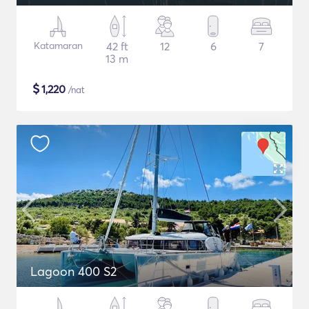
Katamaran
42 ft
12
6
7
13 m
$
1,220
/nat
Lagoon 400 S2