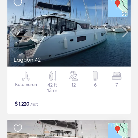
Lagoon 42
Katamaran
42 ft
12
6
7
13 m
$
1,220
/nat