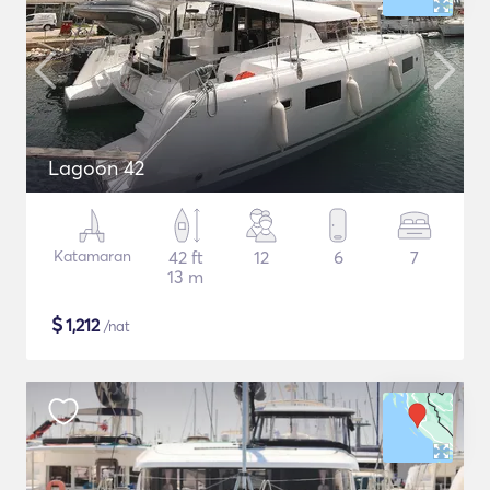
Lagoon 42
Katamaran
42 ft
12
6
7
13 m
$
1,212
/nat