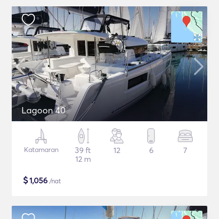
Lagoon 40
Katamaran
39 ft
12
6
7
12 m
$
1,056
/nat