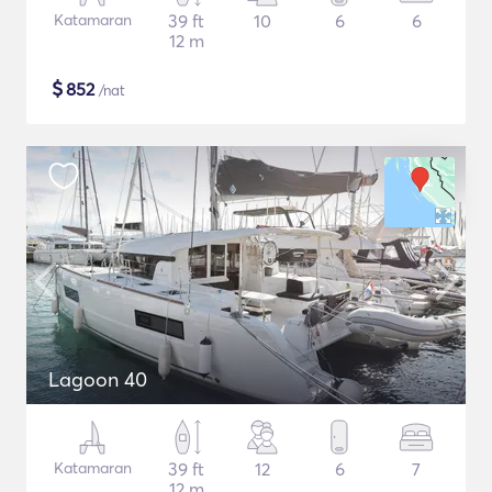
Katamaran
39 ft
10
6
6
12 m
$
852
/nat
Lagoon 40
Katamaran
39 ft
12
6
7
12 m