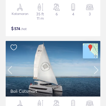
Katamaran
35 ft
6
4
3
11 m
$
574
/nat
Bali Catsmart