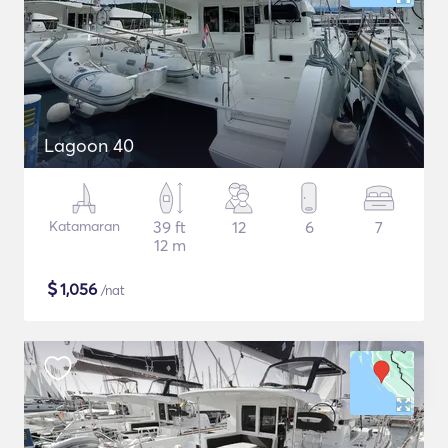
Lagoon 40
Katamaran
39 ft
12
6
7
12 m
$
1,056
/nat