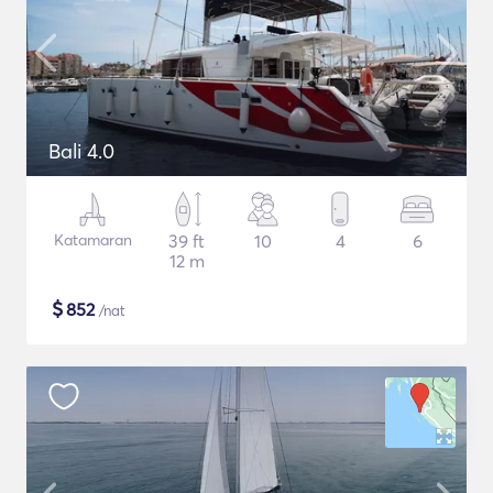
Bali 4.0
Katamaran
39 ft
10
4
6
12 m
$
852
/nat