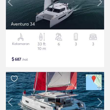
Aventura 34
Katamaran
33 ft
6
3
3
10 m
$
687
/nat