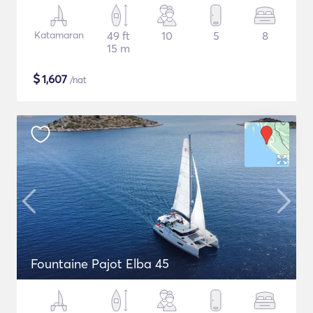
Katamaran
49 ft
10
5
8
15 m
$
1,607
/nat
Fountaine Pajot Elba 45