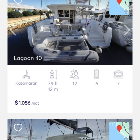
Lagoon 40
Katamaran
39 ft
12
6
7
12 m
$
1,056
/nat