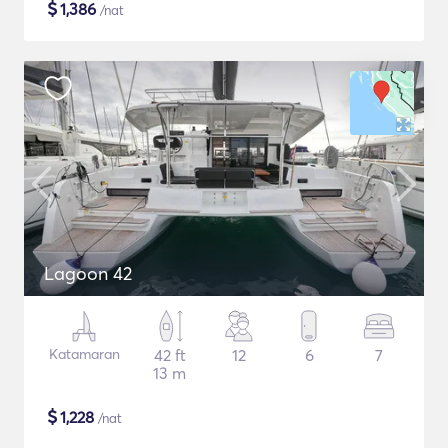
$
1,386
/nat
Lagoon 42
Katamaran
42 ft
12
6
7
13 m
$
1,228
/nat