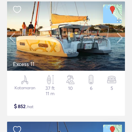
Excess 11
Katamaran
37 ft
10
6
5
11 m
$
852
/nat