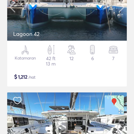
Lagoon 42
Katamaran
42 ft
12
6
7
13 m
$
1,212
/nat