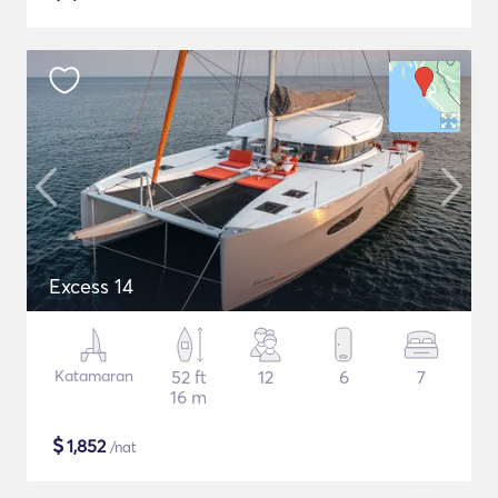
Excess 14
Katamaran
52 ft
12
6
7
16 m
$
1,852
/nat