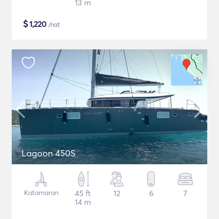
13 m
$
1,220
/nat
Lagoon 450S
Katamaran
45 ft
12
6
7
14 m