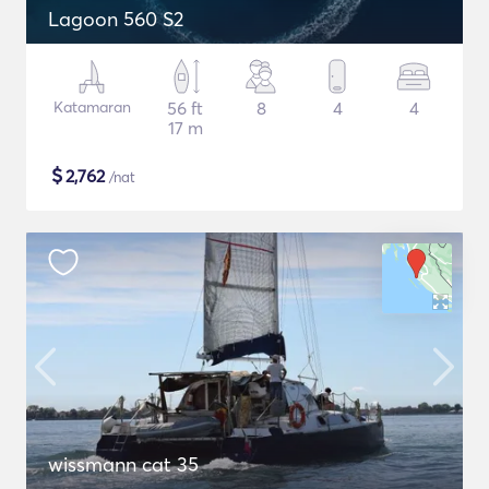
Lagoon 560 S2
Katamaran
56 ft
8
4
4
17 m
$
2,762
/nat
wissmann cat 35