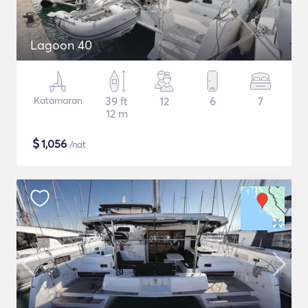
Lagoon 40
Katamaran
39 ft
12
6
7
12 m
$
1,056
/nat