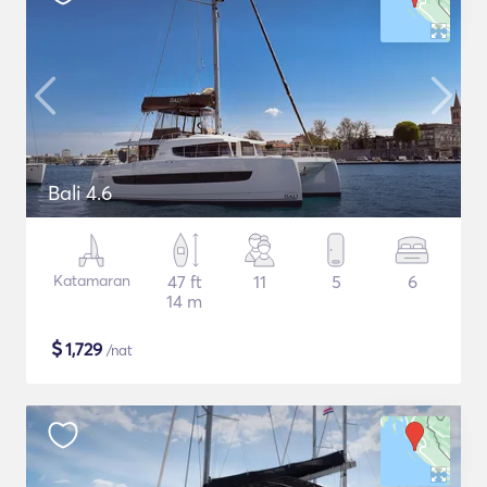
Bali 4.6
Katamaran
47 ft
11
5
6
14 m
$
1,729
/nat