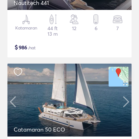
Nautitech 441
Katamaran
44 ft
12
6
7
13 m
$
986
/nat
Catamaran 50 ECO