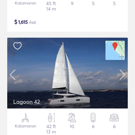
Katamaran
45 ft
9
5
5
14 m
$
1,615
/nat
Lagoon 42
Katamaran
42 ft
10
6
6
13 m