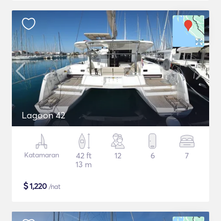
Lagoon 42
Katamaran
42 ft
12
6
7
13 m
$
1,220
/nat