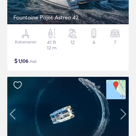
Fountaine Pajot Astrea 42
Katamaran
41 ft
12
6
7
12 m
$
1,106
/nat