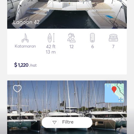
Lagoon 42
Katamaran
42 ft
12
6
7
13 m
$
1,220
/nat
Filtre