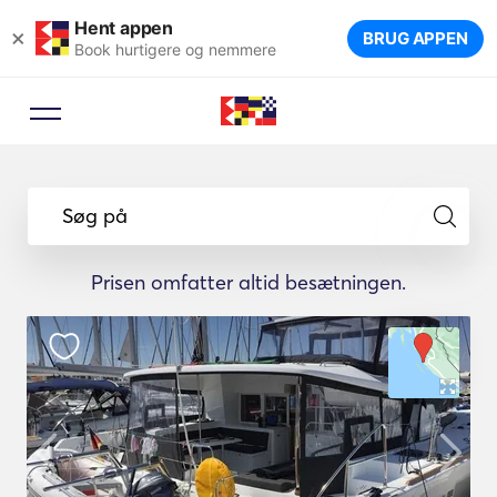
Hent appen
×
BRUG APPEN
Book hurtigere og nemmere
Søg på
Prisen omfatter altid besætningen.