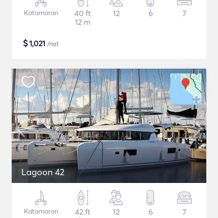
Katamaran
40 ft
12
6
7
12 m
$
1,021
/nat
Lagoon 42
Katamaran
42 ft
12
6
7