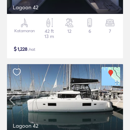
Lagoon 42
Katamaran
42 ft
12
6
7
13 m
$
1,228
/nat
Lagoon 42