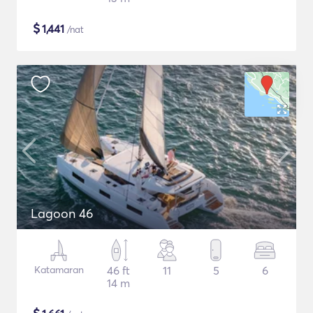
$
1,441
/nat
Lagoon 46
Katamaran
46 ft
11
5
6
14 m