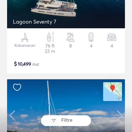
Lagoon Seventy 7
Katamaran
76 ft
8
4
4
23 m
$
10,499
/nat
Filtre