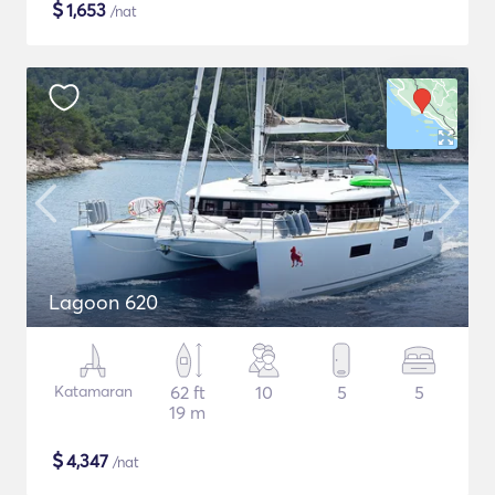
$
1,653
/nat
Lagoon 620
Katamaran
62 ft
10
5
5
19 m
$
4,347
/nat