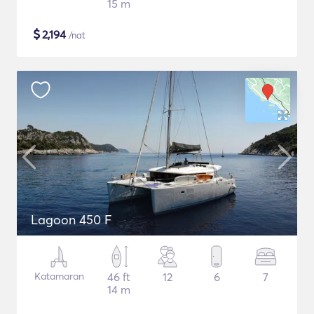
15 m
$
2,194
/nat
Lagoon 450 F
Katamaran
46 ft
12
6
7
14 m