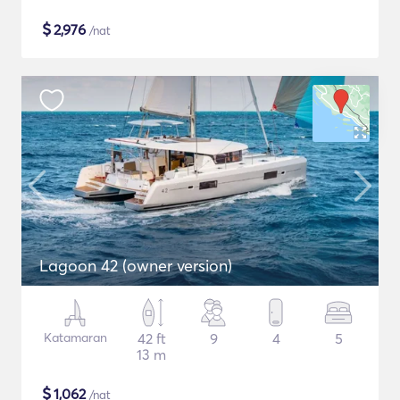
$
2,976
/nat
Lagoon 42 (owner version)
Katamaran
42 ft
9
4
5
13 m
$
1,062
/nat