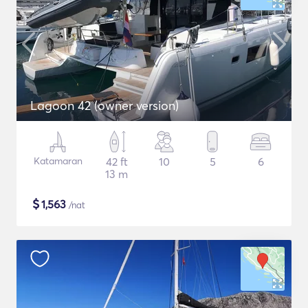
Lagoon 42 (owner version)
Katamaran
42 ft
10
5
6
13 m
$
1,563
/nat