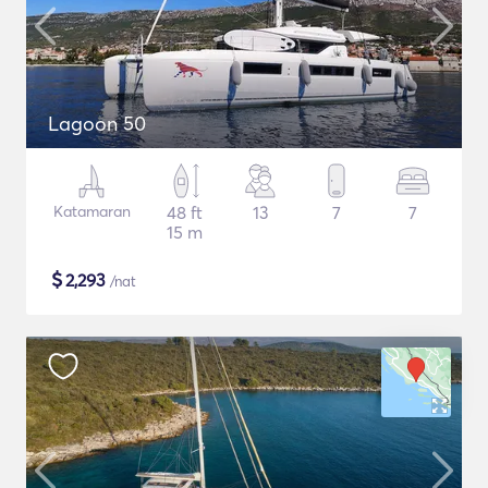
Lagoon 50
Katamaran
48 ft
13
7
7
15 m
$
2,293
/nat