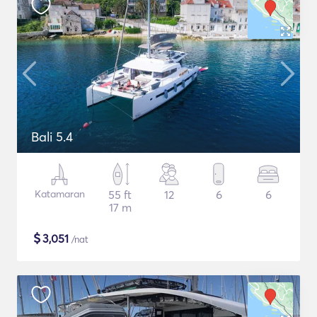
Bali 5.4
Katamaran
55 ft
12
6
6
17 m
$
3,051
/nat