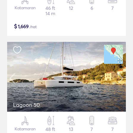
Katamaran
46 ft
12
6
7
14 m
$
1,669
/nat
Lagoon 50
Katamaran
48 ft
13
7
7