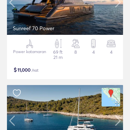
Sunreef 70 Power
Power katamaran
69 ft
8
4
4
21 m
$
11,000
/nat