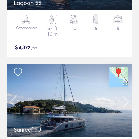
Lagoon 55
Katamaran
54 ft
10
5
6
16 m
$
4,372
/nat
Sunreef 50