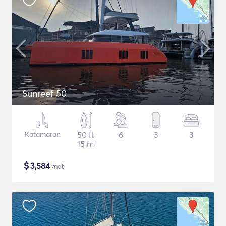
Sunreef 50
Katamaran
50 ft
6
3
3
15 m
$
3,584
/nat