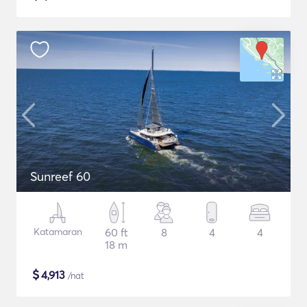
Sunreef 60
Katamaran
60 ft
8
4
4
18 m
$
4,913
/nat