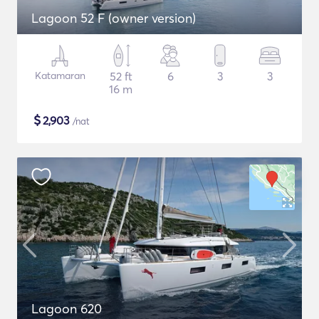
Lagoon 52 F (owner version)
Katamaran
52 ft
6
3
3
16 m
$
2,903
/nat
Lagoon 620