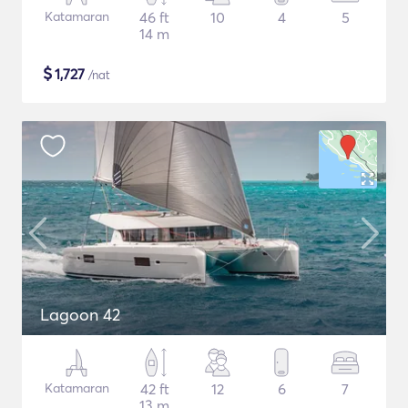
Katamaran
46 ft
10
4
5
14 m
$
1,727
/nat
Lagoon 42
Katamaran
42 ft
12
6
7
13 m