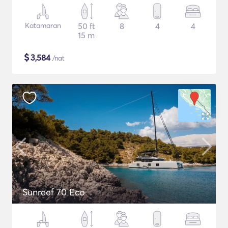
Katamaran
50 ft
8
4
4
15 m
$
3,584
/nat
Sunreef 70 Eco