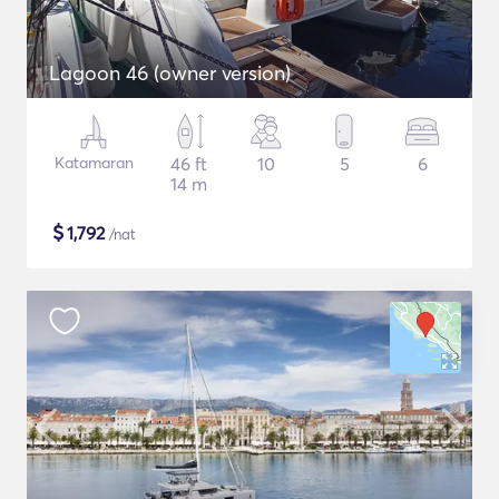
Lagoon 46 (owner version)
Katamaran
46 ft
10
5
6
14 m
$
1,792
/nat