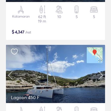
Katamaran
62 ft
10
5
5
19 m
$
4,347
/nat
Lagoon 450 F