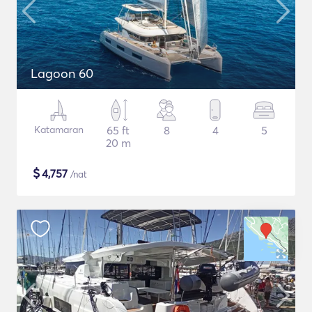
Lagoon 60
Katamaran
65 ft
8
4
5
20 m
$
4,757
/nat