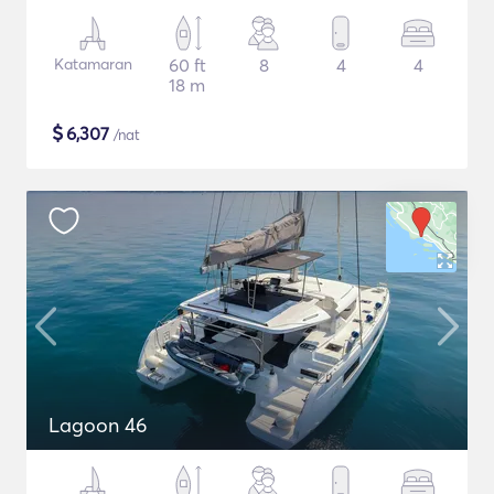
Katamaran
60 ft
8
4
4
18 m
$
6,307
/nat
Lagoon 46