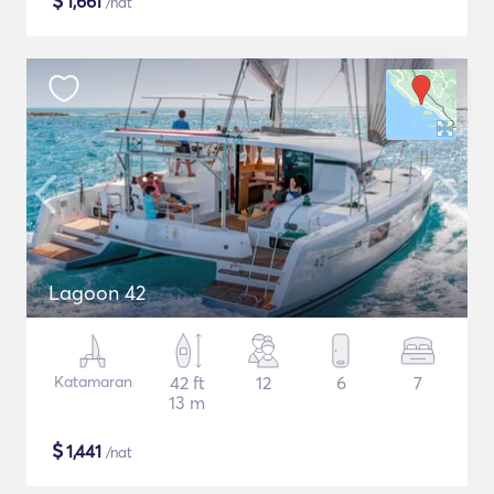
$
1,661
/nat
Lagoon 42
Katamaran
42 ft
12
6
7
13 m
$
1,441
/nat