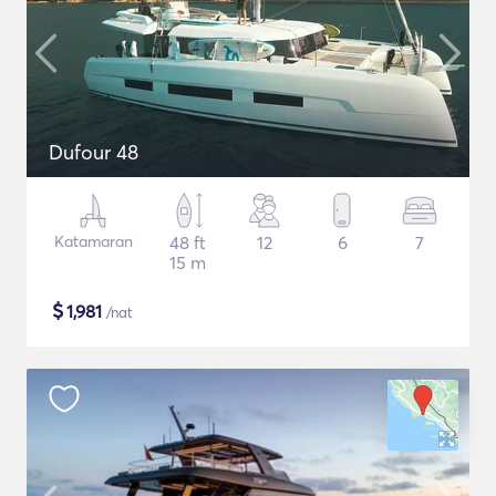
Dufour 48
Katamaran
48 ft
12
6
7
15 m
$
1,981
/nat