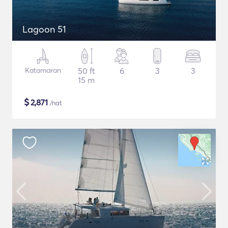
Lagoon 51
Katamaran
50 ft
6
3
3
15 m
$
2,871
/nat