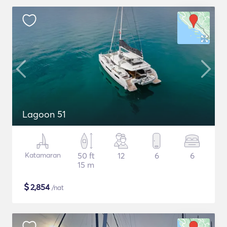
Lagoon 51
Katamaran
50 ft
12
6
6
15 m
$
2,854
/nat