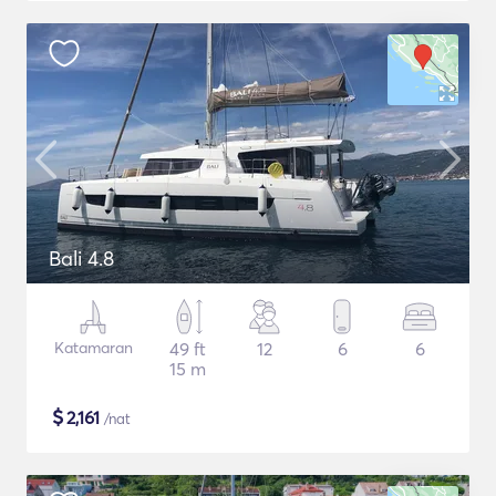
Bali 4.8
Katamaran
49 ft
12
6
6
15 m
$
2,161
/nat