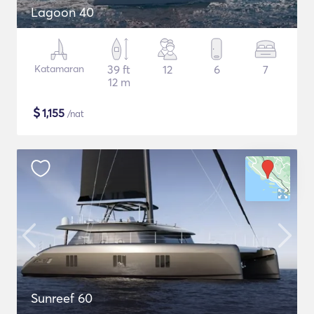
Lagoon 40
Katamaran
39 ft
12
6
7
12 m
$
1,155
/nat
Sunreef 60