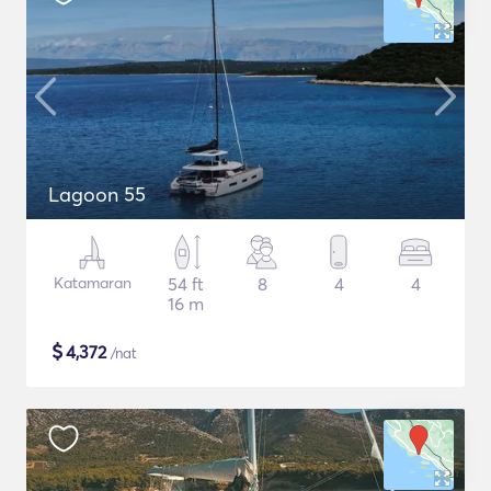
Lagoon 55
Katamaran
54 ft
8
4
4
16 m
$
4,372
/nat