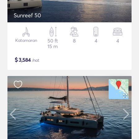
Sunreef 50
Katamaran
50 ft
8
4
4
15 m
$
3,584
/nat