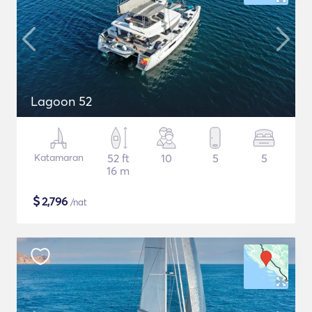
Lagoon 52
Katamaran
52 ft
10
5
5
16 m
$
2,796
/nat