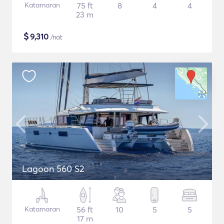
Katamaran
75 ft
8
4
4
23 m
$
9,310
/nat
Lagoon 560 S2
Katamaran
56 ft
10
5
5
17 m