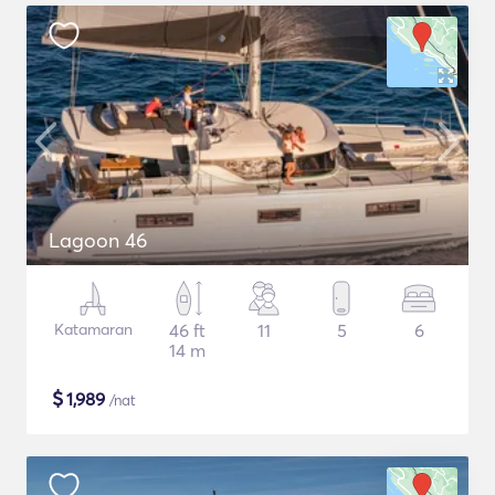
Lagoon 46
Katamaran
46 ft
11
5
6
14 m
$
1,989
/nat