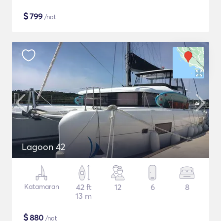
$
799
/nat
Lagoon 42
Katamaran
42 ft
12
6
8
13 m
$
880
/nat