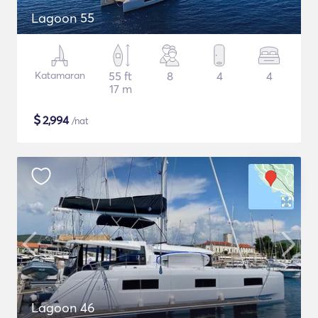
Lagoon 55
Katamaran
55 ft
8
4
4
17 m
$
2,994
/nat
Lagoon 46