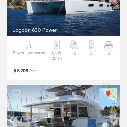
Lagoon 630 Power
Power katamaran
64 ft
10
5
5
20 m
$
5,208
/nat