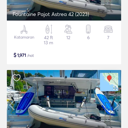
Fountaine Pajot Astrea 42 (2023)
Katamaran
42 ft
12
6
7
13 m
$
1,971
/nat