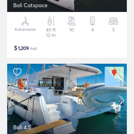
Bali Catspace
Katamaran
40 ft
10
4
5
12 m
$
1,209
/nat
Bali 4.5