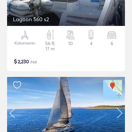
Lagoon 560 s2
Katamaran
56 ft
10
4
6
17 m
$
2,230
/nat