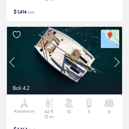
$
1,414
/nat
Bali 4.2
Katamaran
42 ft
10
5
6
13 m