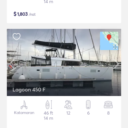
14 m
$
1,803
/nat
Lagoon 450 F
Katamaran
46 ft
12
6
8
14 m