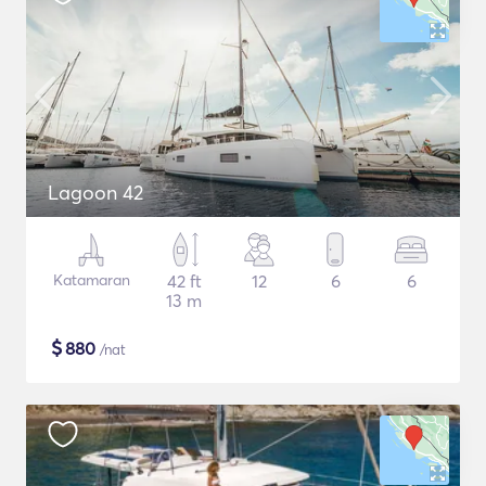
Lagoon 42
Katamaran
42 ft
12
6
6
13 m
$
880
/nat