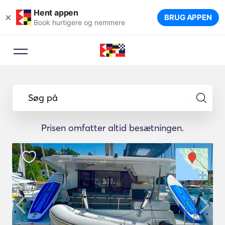
Hent appen
×
BRUG APPEN
Book hurtigere og nemmere
Søg på
Prisen omfatter altid besætningen.