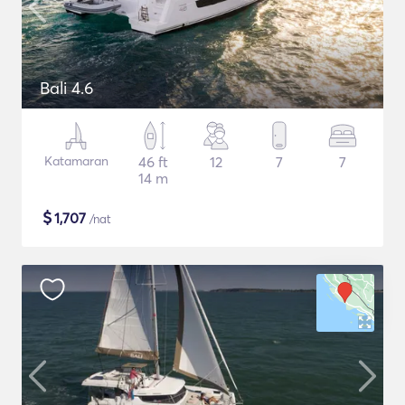
Bali 4.6
Katamaran
46 ft
12
7
7
14 m
$
1,707
/nat