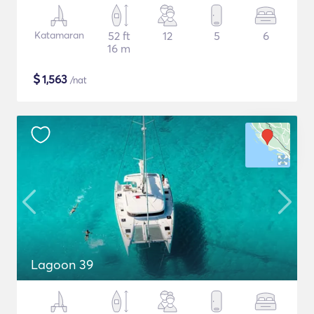
Katamaran
52 ft
12
5
6
16 m
$
1,563
/nat
Lagoon 39