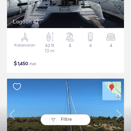
Lagoon 42
Katamaran
42 ft
8
4
4
13 m
$
1,450
/nat
Filtre