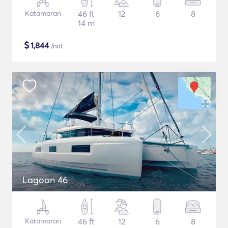
Katamaran
46 ft
12
6
8
14 m
$
1,844
/nat
Lagoon 46
Katamaran
46 ft
12
6
8