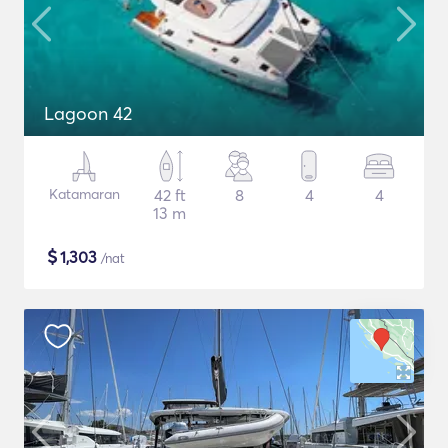
Lagoon 42
Katamaran
42 ft
8
4
4
13 m
$
1,303
/nat