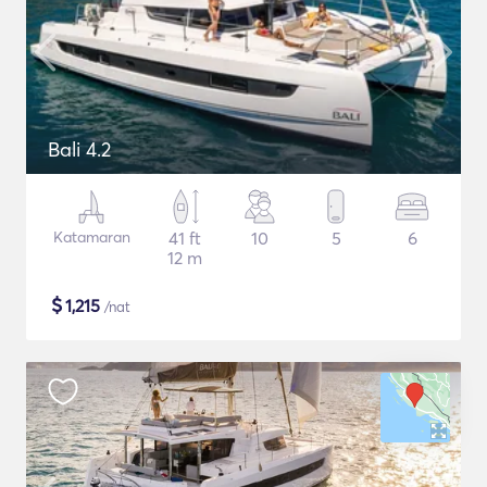
Bali 4.2
Katamaran
41 ft
10
5
6
12 m
$
1,215
/nat