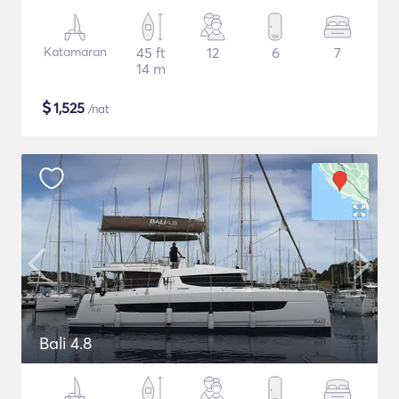
Katamaran
45 ft
12
6
7
14 m
$
1,525
/nat
Bali 4.8