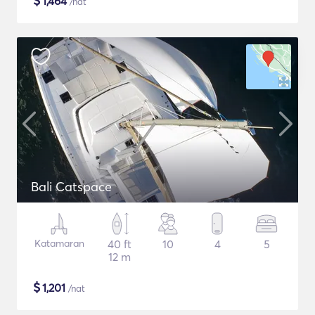
$
1,464
/nat
Bali Catspace
Katamaran
40 ft
10
4
5
12 m
$
1,201
/nat