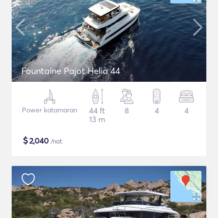
Fountaine Pajot Helia 44
Power katamaran
44 ft
8
4
4
13 m
$
2,040
/nat