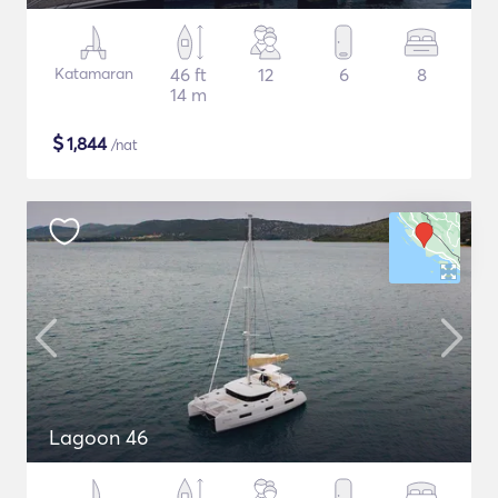
Katamaran
46 ft
12
6
8
14 m
$
1,844
/nat
Lagoon 46