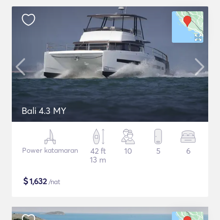
Bali 4.3 MY
Power katamaran
42 ft
10
5
6
13 m
$
1,632
/nat