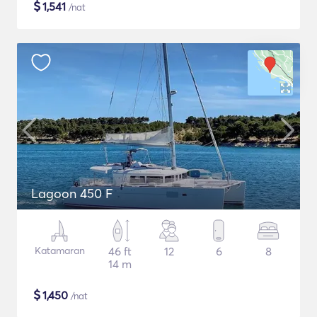
$
1,541
/nat
Lagoon 450 F
Katamaran
46 ft
12
6
8
14 m
$
1,450
/nat