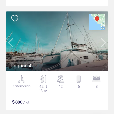
Lagoon 42
Katamaran
42 ft
12
6
8
13 m
$
880
/nat