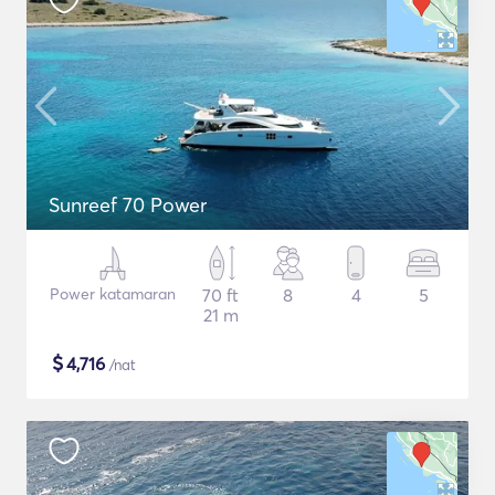
Sunreef 70 Power
Power katamaran
70 ft
8
4
5
21 m
$
4,716
/nat