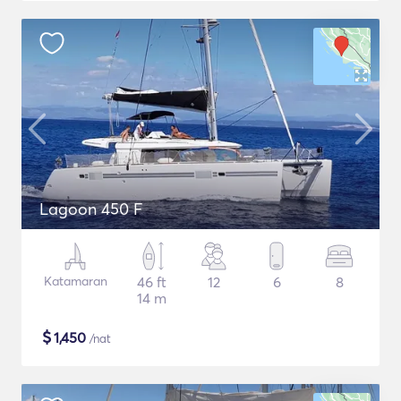
Lagoon 450 F
Katamaran
46 ft
12
6
8
14 m
$
1,450
/nat