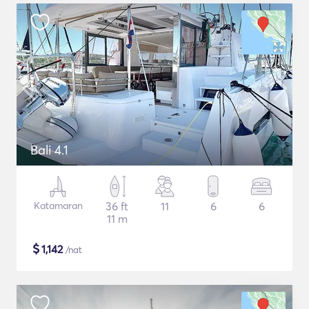
Bali 4.1
Katamaran
36 ft
11
6
6
11 m
$
1,142
/nat