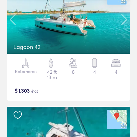
Lagoon 42
Katamaran
42 ft
8
4
4
13 m
$
1,303
/nat