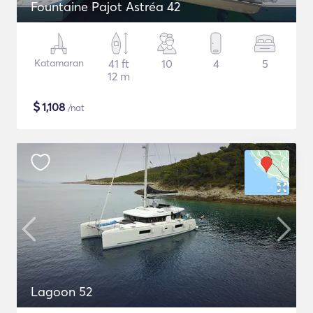
Fountaine Pajot Astréa 42
Katamaran
41 ft
10
4
5
12 m
$
1,108
/nat
Lagoon 52