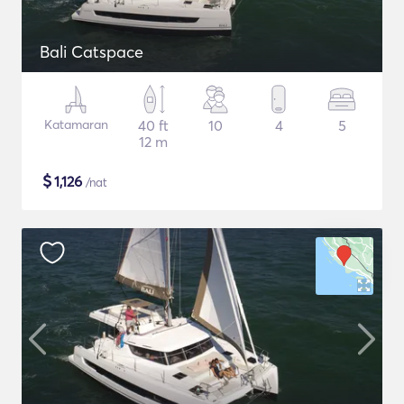
Bali Catspace
Katamaran
40 ft
10
4
5
12 m
$
1,126
/nat