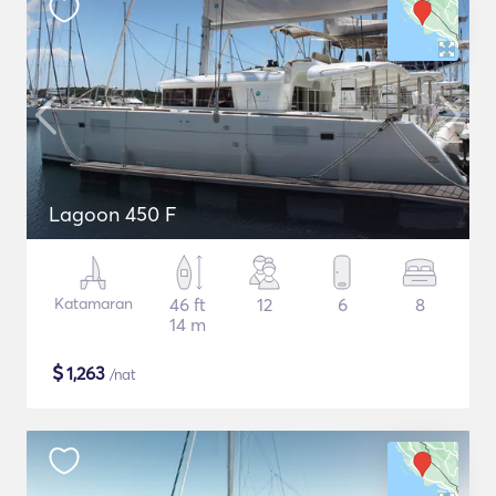
Lagoon 450 F
Katamaran
46 ft
12
6
8
14 m
$
1,263
/nat