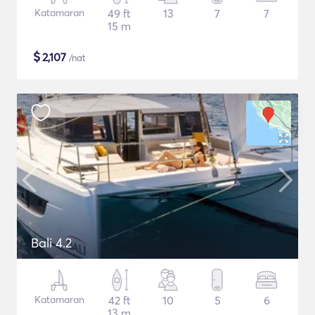
Katamaran
49 ft
13
7
7
15 m
$
2,107
/nat
Bali 4.2
Katamaran
42 ft
10
5
6
13 m