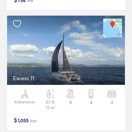
$
754
/nat
Excess 11
Katamaran
37 ft
8
4
4
11 m
$
1,055
/nat