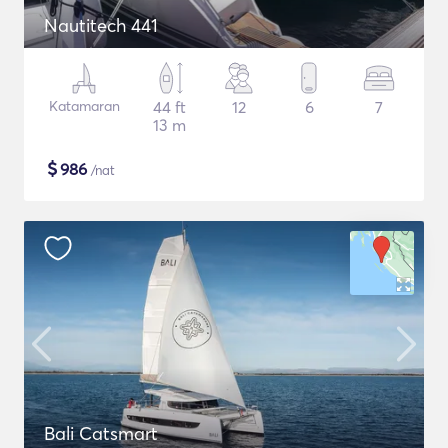
Nautitech 441
Katamaran
44 ft
12
6
7
13 m
$
986
/nat
Bali Catsmart