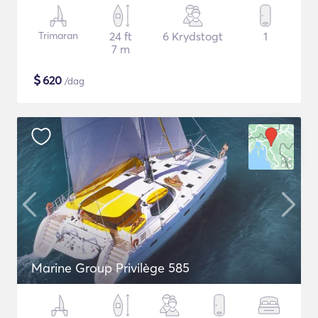
Trimaran
24 ft
6 Krydstogt
1
7 m
$
620
/dag
Marine Group Privilège 585