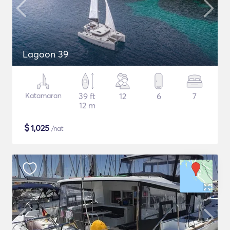
Lagoon 39
Katamaran
39 ft
12
6
7
12 m
$
1,025
/nat