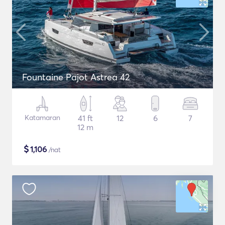
Fountaine Pajot Astrea 42
Katamaran
41 ft
12
6
7
12 m
$
1,106
/nat