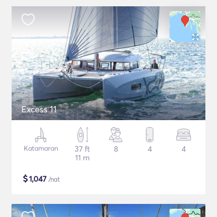
Excess 11
Katamaran
37 ft
8
4
4
11 m
$
1,047
/nat