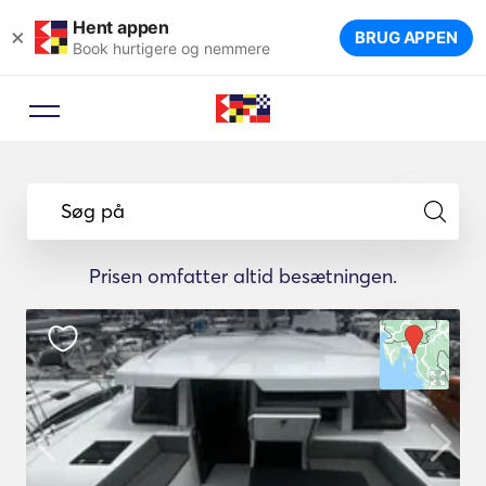
Hent appen
×
BRUG APPEN
Book hurtigere og nemmere
Søg på
Prisen omfatter altid besætningen.