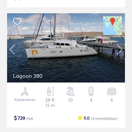
Lagoon 380
Katamaran
38 ft
10
4
6
12 m
$
729
5.0
/nat
(4
anmeldelser
)