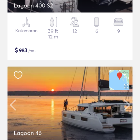
Lagoon 400 S2
Katamaran
39 ft
12
6
9
12 m
$
983
/nat
Lagoon 46