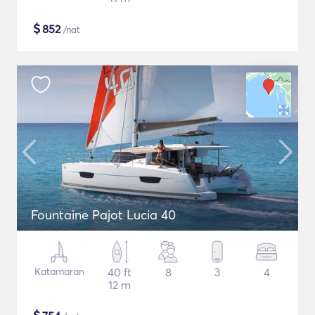
$
852
/nat
Fountaine Pajot Lucia 40
Katamaran
40 ft
8
3
4
12 m