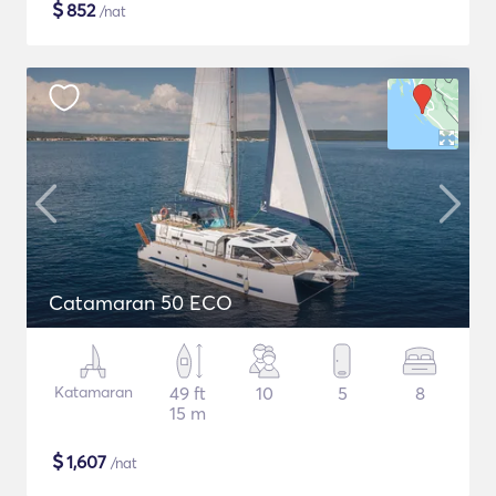
$
852
/nat
Catamaran 50 ECO
Katamaran
49 ft
10
5
8
15 m
$
1,607
/nat