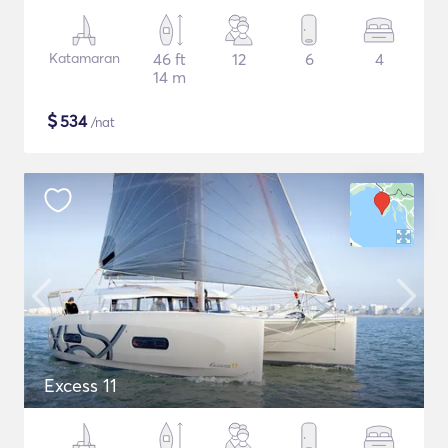
Katamaran
46 ft
12
6
4
14 m
$
534
/nat
Excess 11