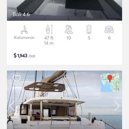
Bali 4.6
Katamaran
47 ft
10
5
6
14 m
$
1,943
/nat