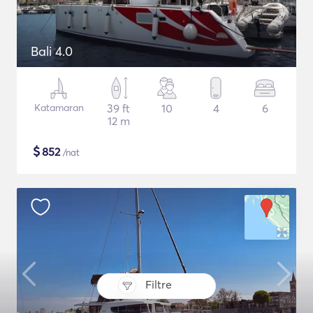
Bali 4.0
Katamaran
39 ft
10
4
6
12 m
$
852
/nat
Filtre