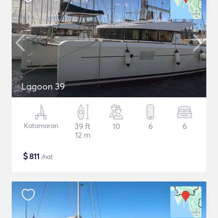
Lagoon 39
Katamaran
39 ft
10
6
6
12 m
$
811
/nat