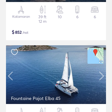
Katamaran
39 ft
10
6
6
12 m
$
852
/nat
Fountaine Pajot Elba 45