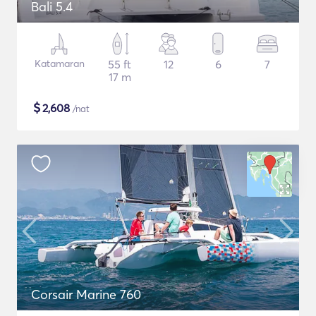
Bali 5.4
Katamaran
55 ft
12
6
7
17 m
$
2,608
/nat
Corsair Marine 760