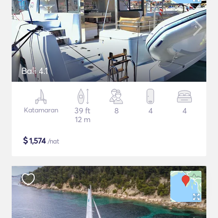
Bali 4.1
Katamaran
39 ft
8
4
4
12 m
$
1,574
/nat