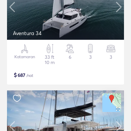
Aventura 34
Katamaran
33 ft
6
3
3
10 m
$
687
/nat