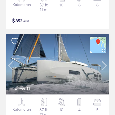
Katamaran
37 ft
10
6
6
11 m
$
852
/nat
Excess 11
Katamaran
37 ft
10
4
5
11 m