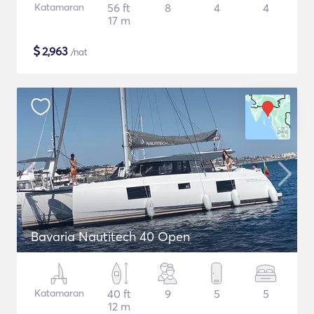
Katamaran
56 ft
8
4
4
17 m
$
2,963
/nat
Bavaria Nautitech 40 Open
Katamaran
40 ft
9
5
5
12 m