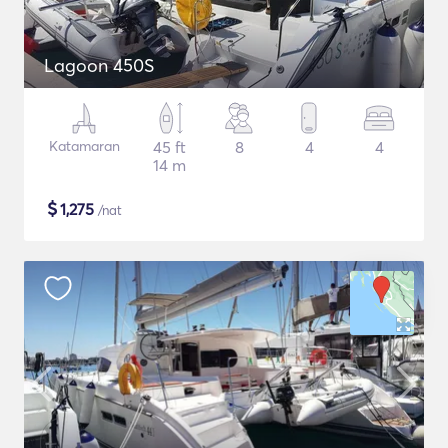
Lagoon 450S
Katamaran
45 ft
8
4
4
14 m
$
1,275
/nat