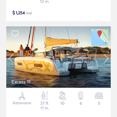
13 m
$
1,254
/nat
Excess 11
Katamaran
37 ft
10
6
5
11 m