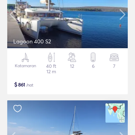
Lagoon 400 S2
Katamaran
40 ft
12
6
7
12 m
$
861
/nat