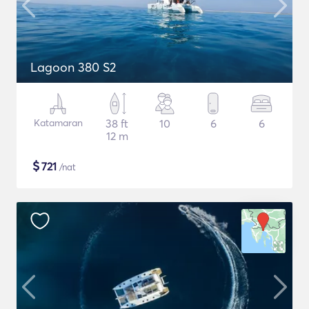
Lagoon 380 S2
Katamaran
38 ft
10
6
6
12 m
$
721
/nat