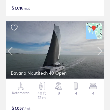
$
1,016
/nat
Bavaria Nautitech 40 Open
Katamaran
40 ft
8
4
4
12 m
$
1,057
/nat