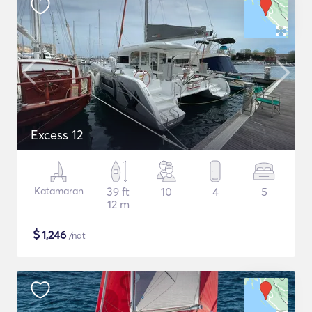
Excess 12
Katamaran
39 ft
10
4
5
12 m
$
1,246
/nat