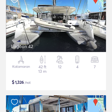
Lagoon 42
Katamaran
42 ft
12
4
7
13 m
$
1,326
/nat