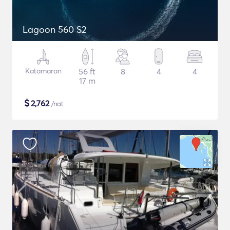
Lagoon 560 S2
Katamaran
56 ft
8
4
4
17 m
$
2,762
/nat