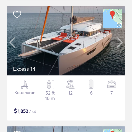
Excess 14
Katamaran
52 ft
12
6
7
16 m
$
1,852
/nat