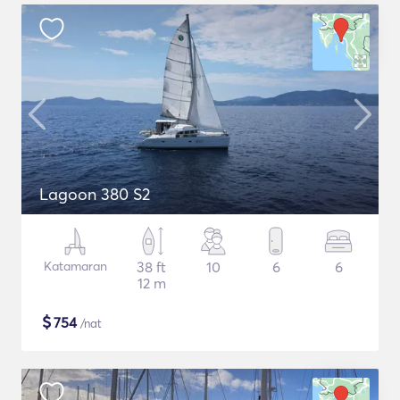
Lagoon 380 S2
Katamaran
38 ft
10
6
6
12 m
$
754
/nat