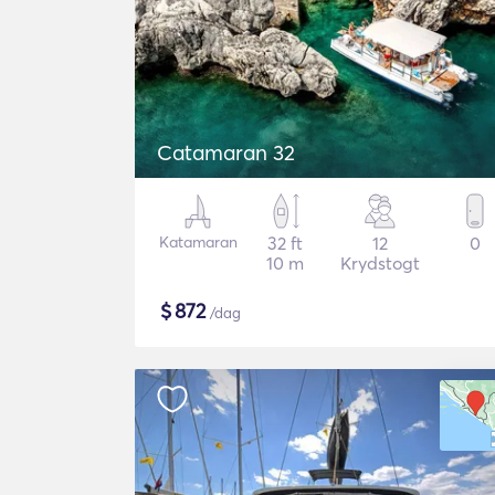
Catamaran 32
Katamaran
32 ft
12
0
10 m
Krydstogt
$
872
/dag