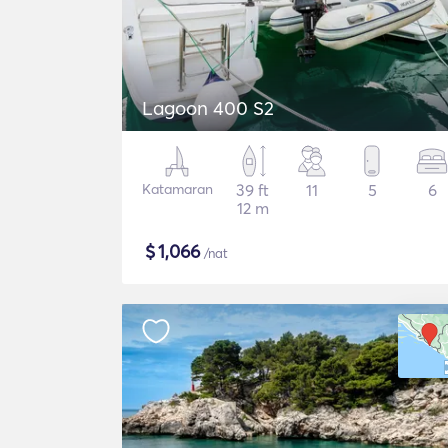
Lagoon 400 S2
Katamaran
39 ft
11
5
6
12 m
$
1,066
/nat