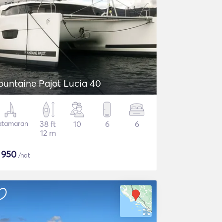
ountaine Pajot Lucia 40
atamaran
38 ft
10
6
6
12 m
$
950
/nat