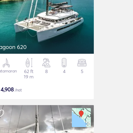
agoon 620
atamaran
62 ft
8
4
5
19 m
$
4,908
/nat