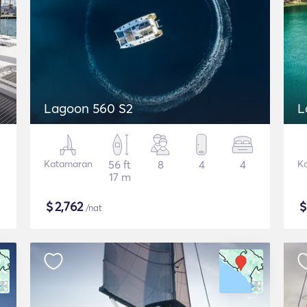
Lagoon 560 S2
L
Katamaran
56 ft
8
4
4
K
17 m
$
2,762
/nat