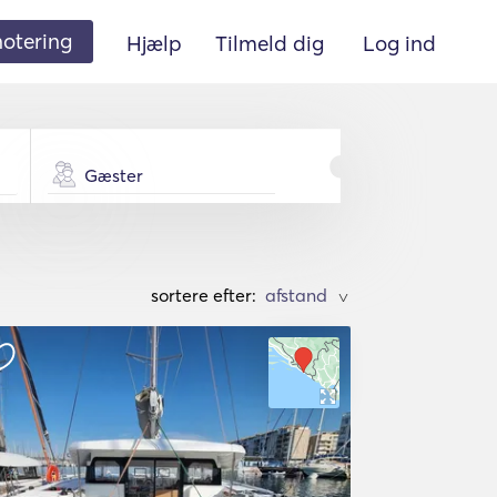
 notering
Hjælp
Tilmeld dig
Log ind
Gæster
sortere efter:
>