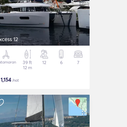
xcess 12
atamaran
39 ft
12
6
7
12 m
$
1,154
/nat