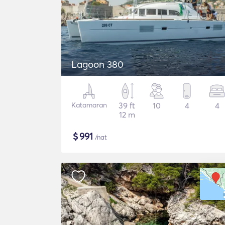
Lagoon 380
Katamaran
39 ft
10
4
4
12 m
$
991
/nat