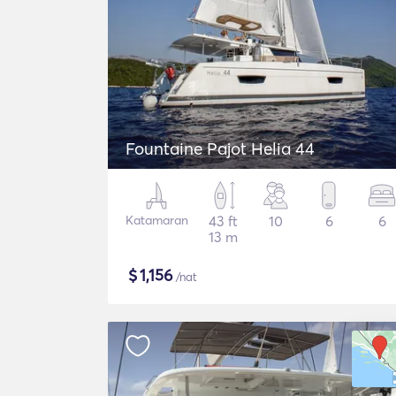
Fountaine Pajot Helia 44
Katamaran
43 ft
10
6
6
13 m
$
1,156
/nat