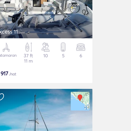
xcess 11
atamaran
37 ft
10
5
6
11 m
$
917
/nat