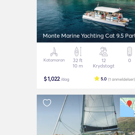
Monte Marine Yachting Cat 9.5 Par
Katamaran
32 ft
12
0
10 m
Krydstogt
$
1,022
5.0
/dag
(1
anmeldelser
)