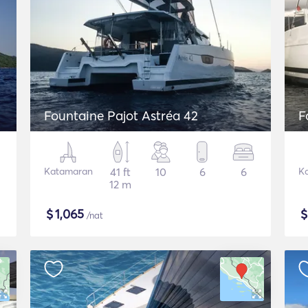
Fountaine Pajot Astréa 42
F
Katamaran
41 ft
10
6
6
K
12 m
$
1,065
/nat