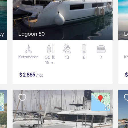
ty
Lagoon 50
L
Katamaran
50 ft
13
6
7
K
15 m
$
2,865
/nat