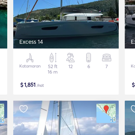
Excess 14
E
Katamaran
52 ft
12
6
7
K
16 m
$
1,851
/nat