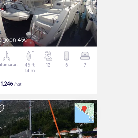
agoon 450
atamaran
46 ft
12
6
7
14 m
$
1,246
/nat