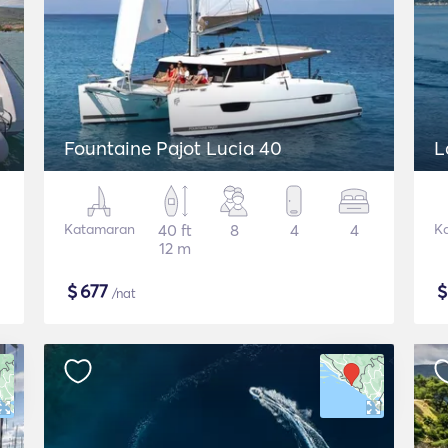
Fountaine Pajot Lucia 40
L
Katamaran
40 ft
8
4
4
K
12 m
$
677
/nat