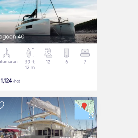
agoon 40
atamaran
39 ft
12
6
7
12 m
$
1,124
/nat