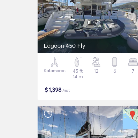
Lagoon 450 Fly
Katamaran
45 ft
12
6
7
14 m
$
1,398
/nat