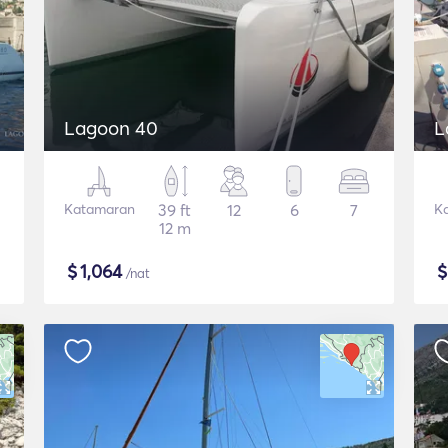
Lagoon 40
L
Katamaran
39 ft
12
6
7
K
12 m
$
1,064
/nat