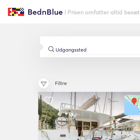
BednBlue
| Prisen omfatter altid besæ
Filtre