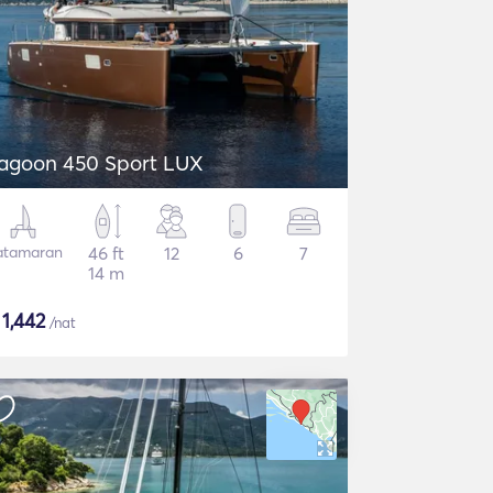
agoon 450 Sport LUX
atamaran
46 ft
12
6
7
14 m
$
1,442
/nat