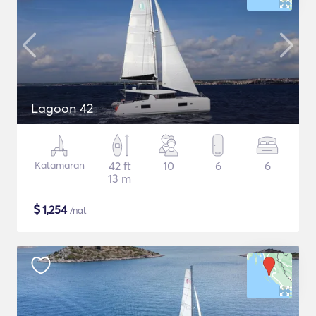
Lagoon 42
Katamaran
42 ft
10
6
6
13 m
$
1,254
/nat