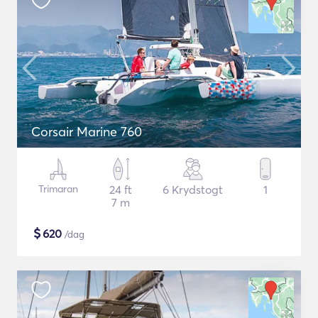
Corsair Marine 760
Trimaran
24 ft
6 Krydstogt
1
7 m
$
620
/dag