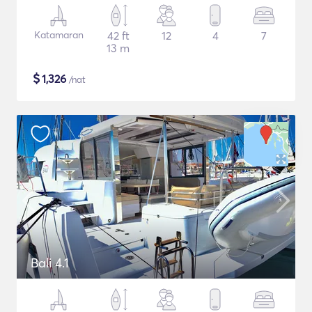
Katamaran
42 ft
12
4
7
13 m
$
1,326
/nat
Bali 4.1