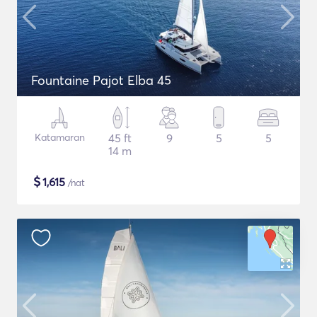
Fountaine Pajot Elba 45
Katamaran
45 ft
9
5
5
14 m
$
1,615
/nat