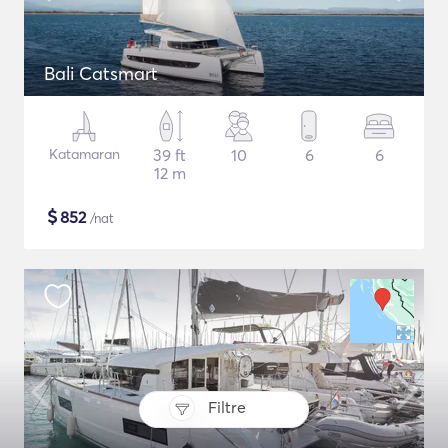
Bali Catsmart
Katamaran
39 ft
10
6
6
12 m
$
852
/nat
Filtre