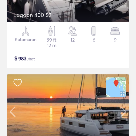
Lagoon 400 S2
Katamaran
39 ft
12
6
9
12 m
$
983
/nat