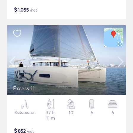
$
1,055
/nat
Excess 11
Katamaran
37 ft
10
6
6
11 m
$
852
/nat