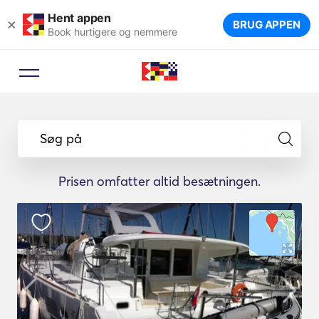
Hent appen
×
BRUG APPEN
Book hurtigere og nemmere
Søg på
Prisen omfatter altid besætningen.