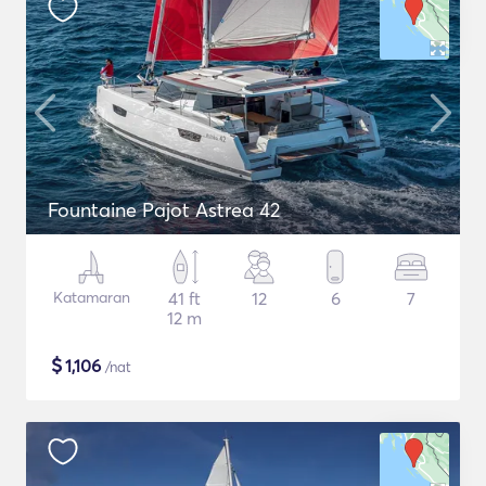
Fountaine Pajot Astrea 42
Katamaran
41 ft
12
6
7
12 m
$
1,106
/nat