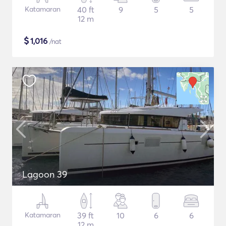
Katamaran
40 ft
9
5
5
12 m
$
1,016
/nat
Lagoon 39
Katamaran
39 ft
10
6
6
12 m