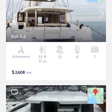
Bali 5.4
Katamaran
55 ft
12
6
7
17 m
$
2,608
/nat