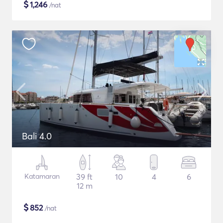
$
1,246
/nat
Bali 4.0
Katamaran
39 ft
10
4
6
12 m
$
852
/nat