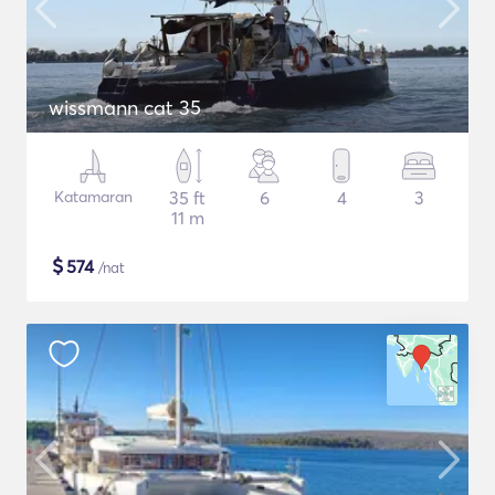
wissmann cat 35
Katamaran
35 ft
6
4
3
11 m
$
574
/nat