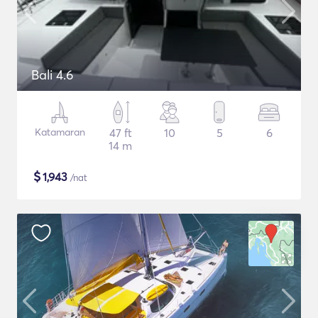
Bali 4.6
Katamaran
47 ft
10
5
6
14 m
$
1,943
/nat