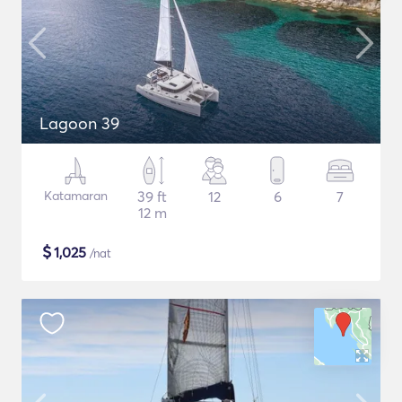
Lagoon 39
Katamaran
39 ft
12
6
7
12 m
$
1,025
/nat