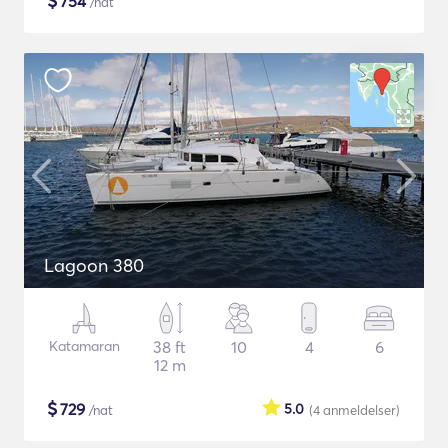
$
754
/nat
Lagoon 380
Katamaran
38 ft
10
4
6
12 m
$
729
5.0
/nat
(4
anmeldelser
)