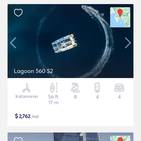
Lagoon 560 S2
Katamaran
56 ft
8
4
4
17 m
$
2,762
/nat