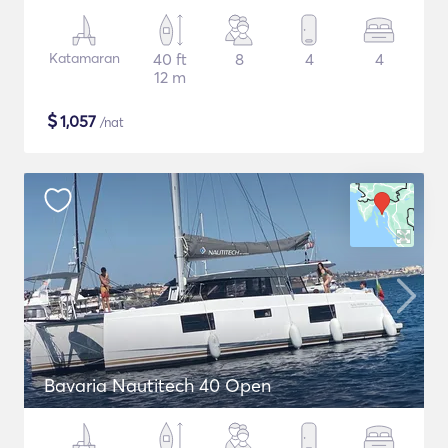
Katamaran
40 ft
8
4
4
12 m
$
1,057
/nat
Bavaria Nautitech 40 Open