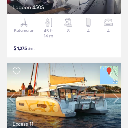
Lagoon 450S
Katamaran
45 ft
8
4
4
14 m
$
1,275
/nat
Excess 11