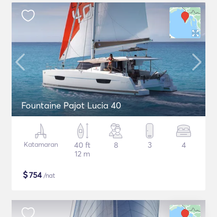
Fountaine Pajot Lucia 40
Katamaran
40 ft
8
3
4
12 m
$
754
/nat