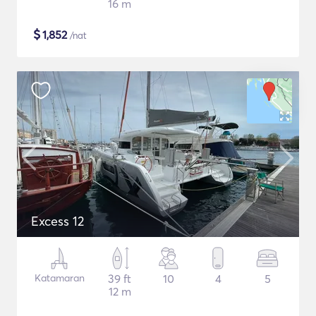
16 m
$
1,852
/nat
Excess 12
Katamaran
39 ft
10
4
5
12 m