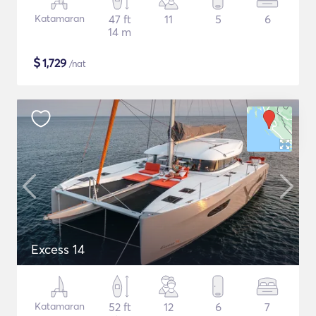
Katamaran
47 ft
11
5
6
14 m
$
1,729
/nat
Excess 14
Katamaran
52 ft
12
6
7