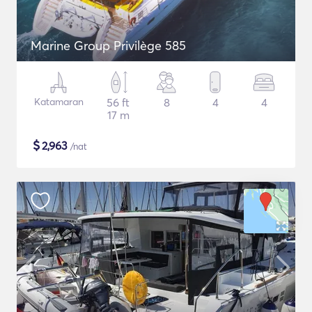
Marine Group Privilège 585
Katamaran
56 ft
8
4
4
17 m
$
2,963
/nat