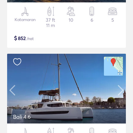
Katamaran
37 ft
10
6
5
11 m
$
852
/nat
Bali 4.6