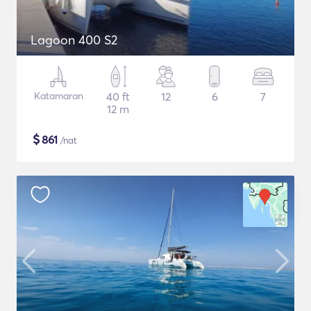
Lagoon 400 S2
Katamaran
40 ft
12
6
7
12 m
$
861
/nat