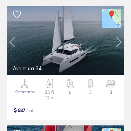
Aventura 34
Katamaran
33 ft
6
3
3
10 m
$
687
/nat