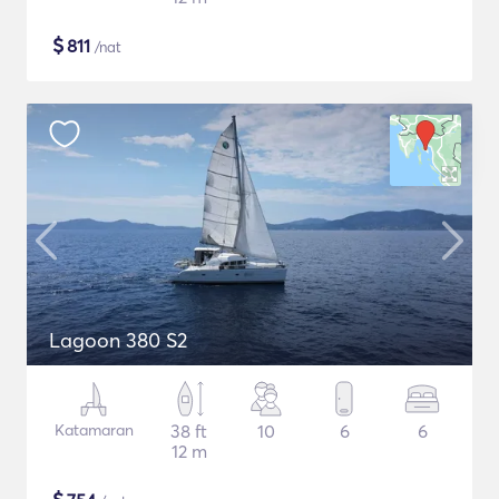
$
811
/nat
Lagoon 380 S2
Katamaran
38 ft
10
6
6
12 m