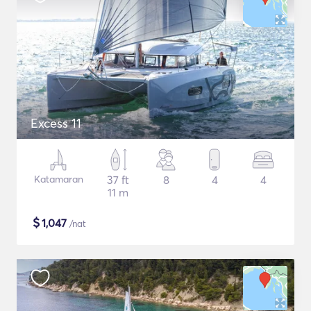
Excess 11
Katamaran
37 ft
8
4
4
11 m
$
1,047
/nat