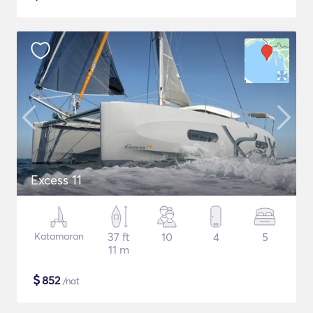
Excess 11
Katamaran
37 ft
10
4
5
11 m
$
852
/nat