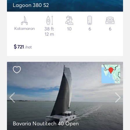
Lagoon 380 S2
Katamaran
38 ft
10
6
6
12 m
$
721
/nat
Bavaria Nautitech 40 Open