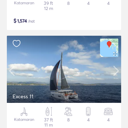
Katamaran
39 ft
8
4
4
12 m
$
1,574
/nat
Excess 11
Katamaran
37 ft
8
4
4
11 m