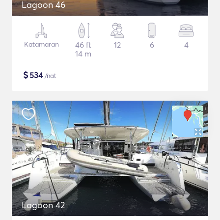
Lagoon 46
Katamaran
46 ft
12
6
4
14 m
$
534
/nat
Lagoon 42