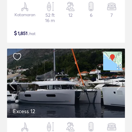
Katamaran
52 ft
12
6
7
16 m
$
1,851
/nat
Excess 12