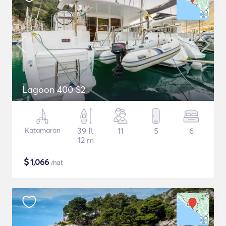
Lagoon 400 S2
Katamaran
39 ft
11
5
6
12 m
$
1,066
/nat