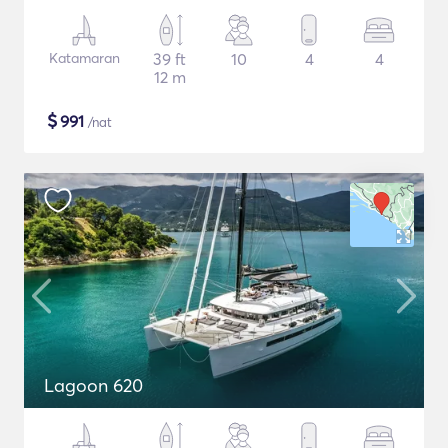
Katamaran
39 ft
10
4
4
12 m
$
991
/nat
Lagoon 620