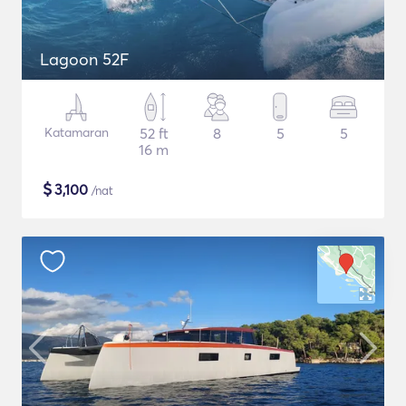
Lagoon 52F
Katamaran
52 ft
8
5
5
16 m
$
3,100
/nat