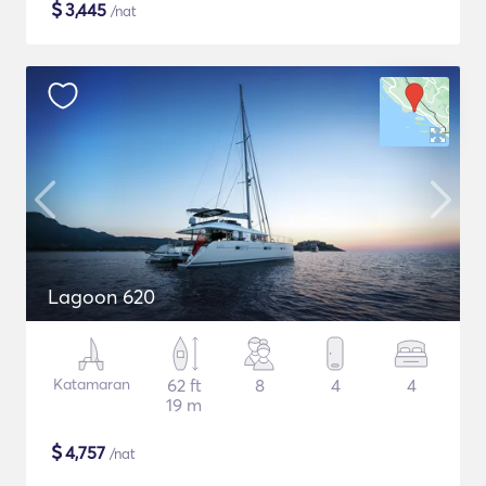
$
3,445
/nat
Lagoon 620
Katamaran
62 ft
8
4
4
19 m
$
4,757
/nat