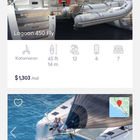
Lagoon 450 Fly
Katamaran
45 ft
12
6
7
14 m
$
1,303
/nat