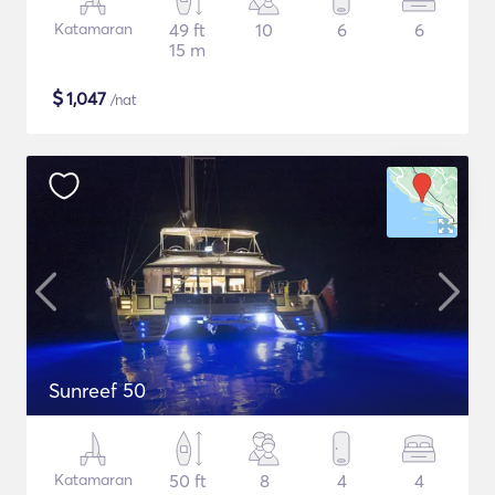
Katamaran
49 ft
10
6
6
15 m
$
1,047
/nat
Sunreef 50
Katamaran
50 ft
8
4
4