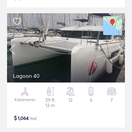
Lagoon 40
Katamaran
39 ft
12
6
7
12 m
$
1,064
/nat