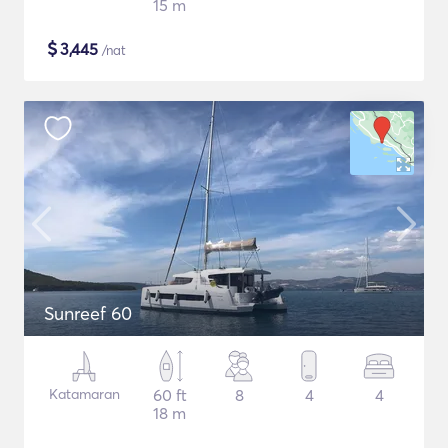
15 m
$
3,445
/nat
Sunreef 60
Katamaran
60 ft
8
4
4
18 m