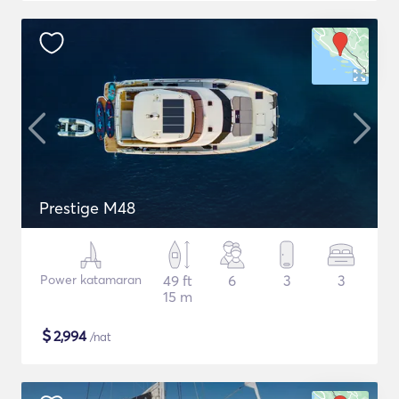
Prestige M48
Power katamaran
49 ft
6
3
3
15 m
$
2,994
/nat