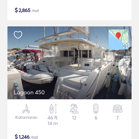
$
2,865
/nat
Lagoon 450
Katamaran
46 ft
12
6
7
14 m
$
1,246
/nat