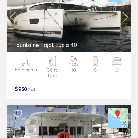
Fountaine Pajot Lucia 40
Katamaran
38 ft
10
6
6
12 m
$
950
/nat