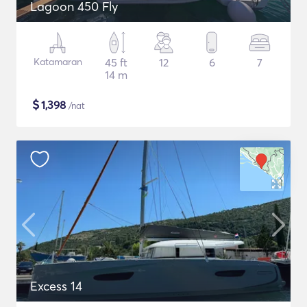
Lagoon 450 Fly
Katamaran
45 ft
12
6
7
14 m
$
1,398
/nat
Excess 14