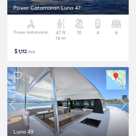
Power Catamaran Luna 47
Power katamaran
47 ft
10
4
6
14 m
$
1,112
/nat
Luna 49