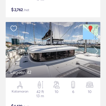
$
2,762
/nat
Lagoon 42
Katamaran
42 ft
10
6
10
13 m