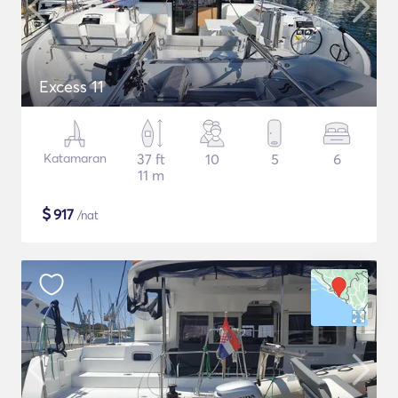
Excess 11
Katamaran
37 ft
10
5
6
11 m
$
917
/nat