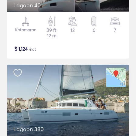
Lagoon 40
Katamaran
39 ft
12
6
7
12 m
$
1,124
/nat
Lagoon 380