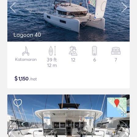
Lagoon 40
Katamaran
39 ft
12
6
7
12 m
$
1,150
/nat