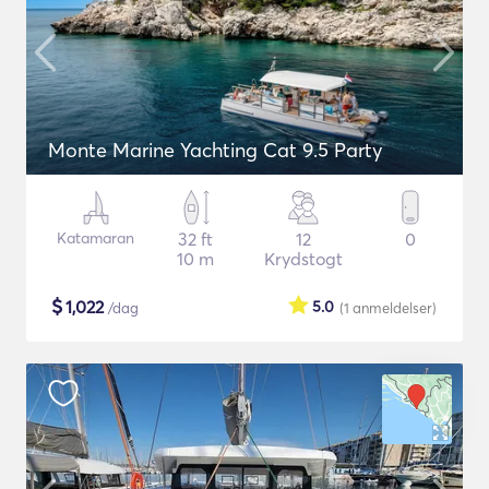
Monte Marine Yachting Cat 9.5 Party
Katamaran
32 ft
12
0
10 m
Krydstogt
$
1,022
5.0
/dag
(1
anmeldelser
)