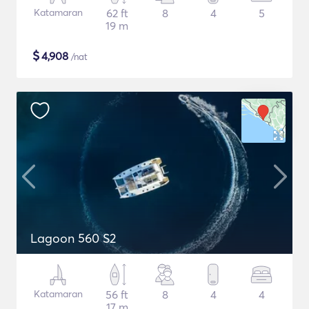
Katamaran
62 ft
8
4
5
19 m
$
4,908
/nat
Lagoon 560 S2
Katamaran
56 ft
8
4
4
17 m