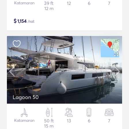
Katamaran
39 ft
12
6
7
12 m
$
1,154
/nat
Lagoon 50
Katamaran
50 ft
13
6
7
15 m