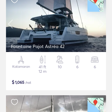
Fountaine Pajot Astréa 42
Katamaran
41 ft
10
6
6
12 m
$
1,065
/nat