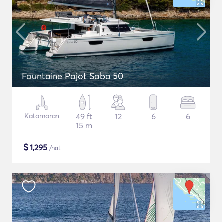
Fountaine Pajot Saba 50
Katamaran
49 ft
12
6
6
15 m
$
1,295
/nat