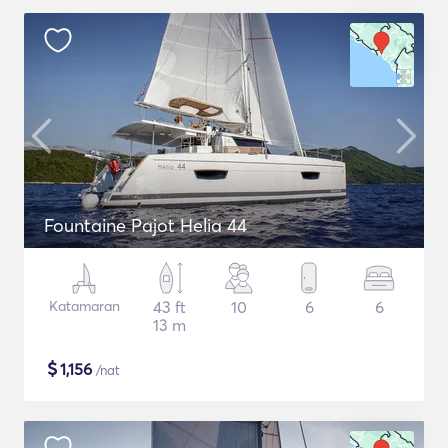
Fountaine Pajot Helia 44
Katamaran
43 ft
10
6
6
13 m
$
1,156
/nat