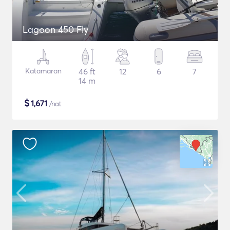
Lagoon 450 Fly
Katamaran
46 ft
12
6
7
14 m
$
1,671
/nat