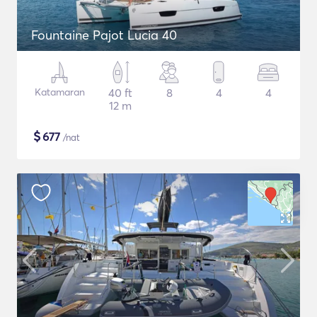
Fountaine Pajot Lucia 40
Katamaran
40 ft
8
4
4
12 m
$
677
/nat