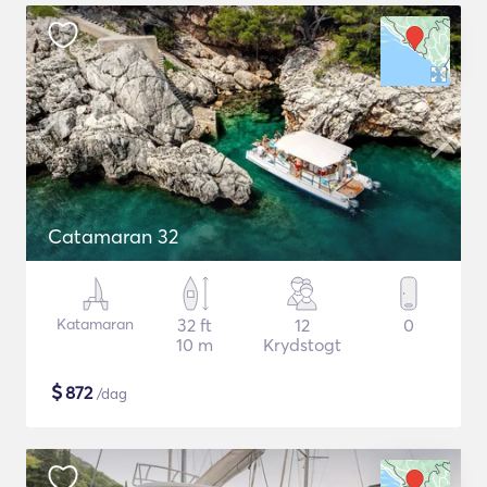
Catamaran 32
Katamaran
32 ft
12
0
10 m
Krydstogt
$
872
/dag