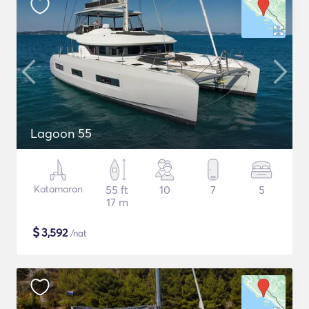
Lagoon 55
Katamaran
55 ft
10
7
5
17 m
$
3,592
/nat