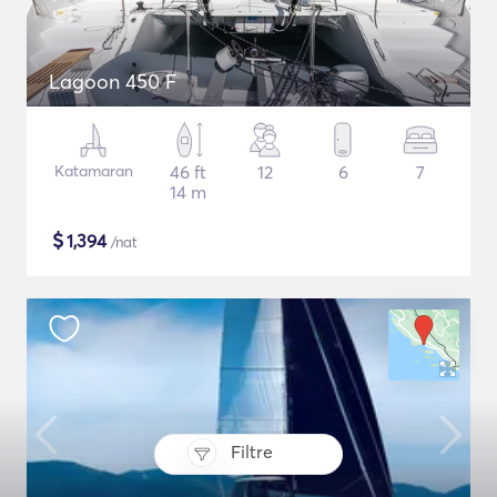
Lagoon 450 F
Katamaran
46 ft
12
6
7
14 m
$
1,394
/nat
Filtre