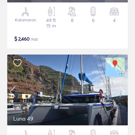
Katamaran
49 ft
8
6
4
15 m
$
2,460
/nat
Luna 49