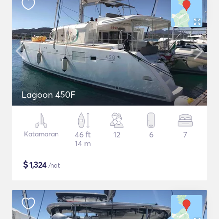
Lagoon 450F
Katamaran
46 ft
12
6
7
14 m
$
1,324
/nat