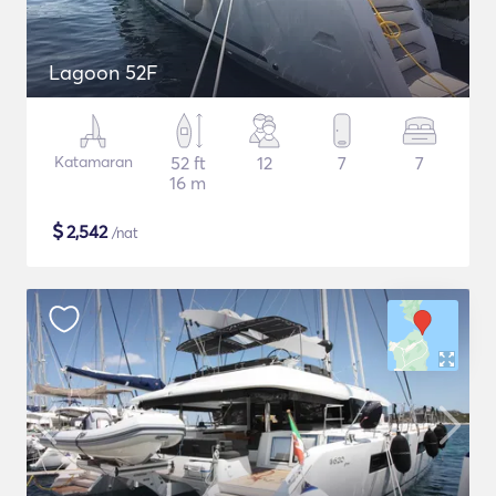
Lagoon 52F
Katamaran
52 ft
12
7
7
16 m
$
2,542
/nat