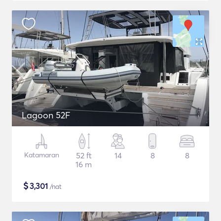
Lagoon 52F
Katamaran
52 ft
14
8
8
16 m
$
3,301
/nat