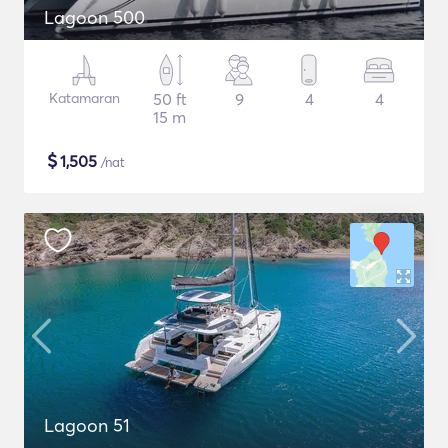
Lagoon 500
Katamaran
50 ft
9
4
4
15 m
$
1,505
/nat
Lagoon 51