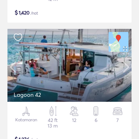
$
1,420
/nat
Lagoon 42
Katamaran
42 ft
12
6
7
13 m