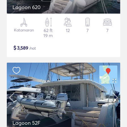
Lagoon 620
Katamaran
62 ft
12
7
7
19 m
$
3,589
/nat
Lagoon 52F