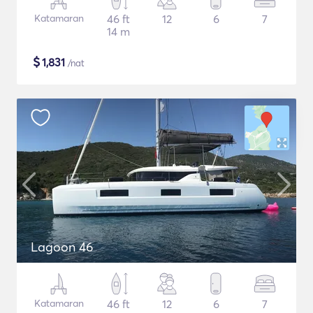
Katamaran
46 ft
12
6
7
14 m
$
1,831
/nat
Lagoon 46
Katamaran
46 ft
12
6
7