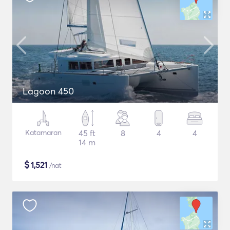
Lagoon 450
Katamaran
45 ft
8
4
4
14 m
$
1,521
/nat