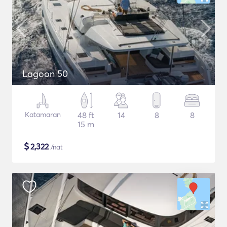
Lagoon 50
Katamaran
48 ft
14
8
8
15 m
$
2,322
/nat