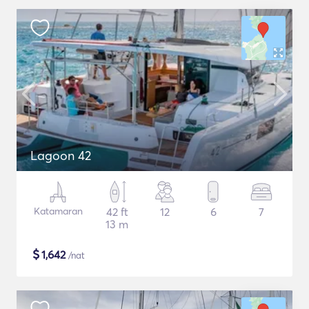
Lagoon 42
Katamaran
42 ft
12
6
7
13 m
$
1,642
/nat