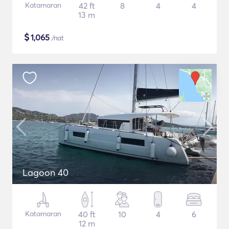
Katamaran
42 ft
8
4
4
13 m
$
1,065
/nat
Lagoon 40
Katamaran
40 ft
10
4
6
12 m