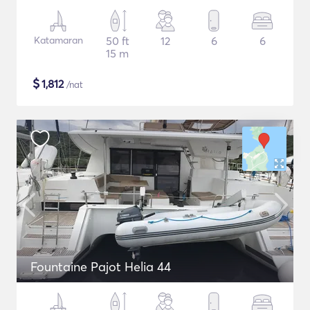
Katamaran
50 ft
12
6
6
15 m
$
1,812
/nat
Fountaine Pajot Helia 44