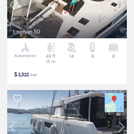
Lagoon 50
Katamaran
48 ft
14
8
8
15 m
$
2,322
/nat