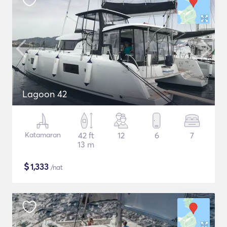
Lagoon 42
Katamaran
42 ft
12
6
7
13 m
$
1,333
/nat