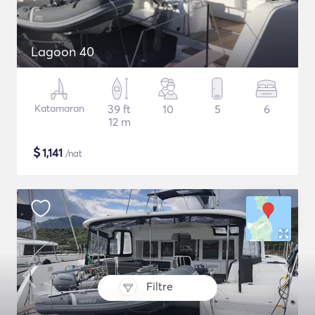
Lagoon 40
Katamaran
39 ft
10
5
6
12 m
$
1,141
/nat
Filtre