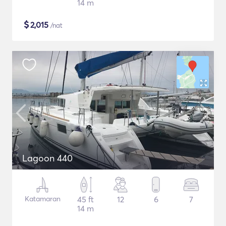
14 m
$
2,015
/nat
Lagoon 440
Katamaran
45 ft
12
6
7
14 m