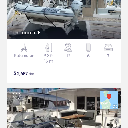
Lagoon 52F
Katamaran
52 ft
12
6
7
16 m
$
2,687
/nat