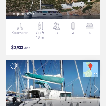
Lagoon 620
Katamaran
60 ft
8
4
4
18 m
$
3,933
/nat