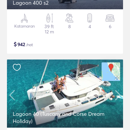
Lagoon 400 s2
Katamaran
39 ft
8
4
6
12 m
$
942
/nat
Lagoon 40 (Tuscany and Corse Dream
Holiday)