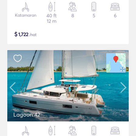
Katamaran
40 ft
8
5
6
12 m
$
1,722
/nat
Lagoon 42