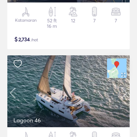
Katamaran
52 ft
12
7
7
16 m
$
2,734
/nat
Lagoon 46