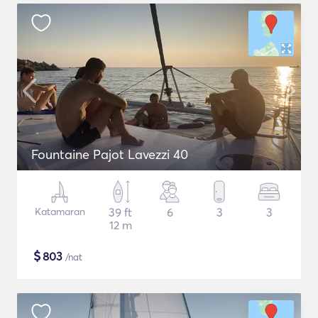
Fountaine Pajot Lavezzi 40
Katamaran
39 ft
6
3
3
12 m
$
803
/nat