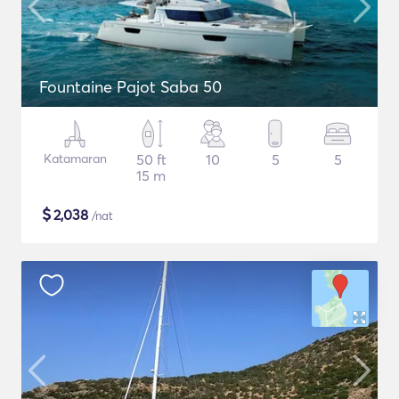
Fountaine Pajot Saba 50
Katamaran
50 ft
10
5
5
15 m
$
2,038
/nat