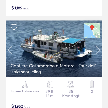
$
1,189
/nat
Cantiere Catamarano a Motore - Tour dell'
isola snorkeling
Power katamaran
39 ft
35
0
12 m
Krydstogt
$
1,952
/dag