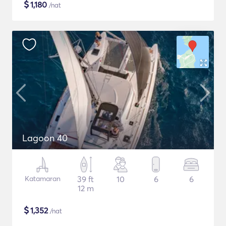
$
1,180
/nat
Lagoon 40
Katamaran
39 ft
10
6
6
12 m
$
1,352
/nat