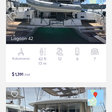
Lagoon 42
Katamaran
42 ft
12
6
7
13 m
$
1,391
/nat