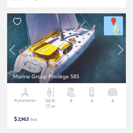
Marine Group Privilège 585
Katamaran
56 ft
8
4
4
17 m
$
2,963
/nat