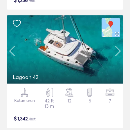
$
1,236
/nat
Lagoon 42
Katamaran
42 ft
12
6
7
13 m
$
1,342
/nat