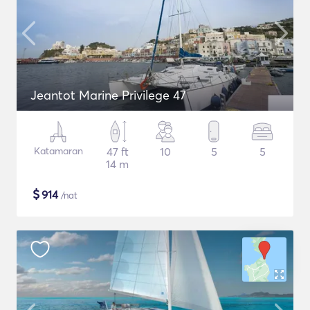
Jeantot Marine Privilege 47
Katamaran
47 ft
10
5
5
14 m
$
914
/nat