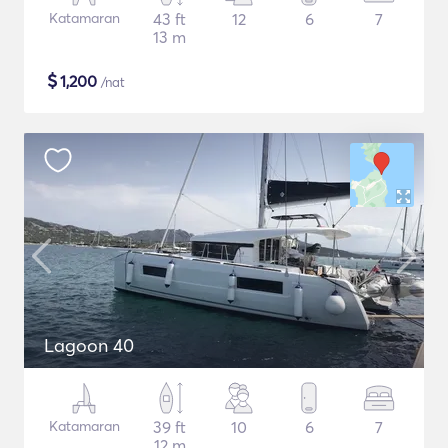
Katamaran
43 ft
12
6
7
13 m
$
1,200
/nat
Lagoon 40
Katamaran
39 ft
10
6
7
12 m