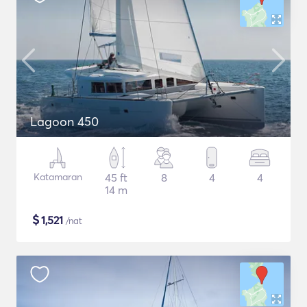
Lagoon 450
Katamaran
45 ft
8
4
4
14 m
$
1,521
/nat