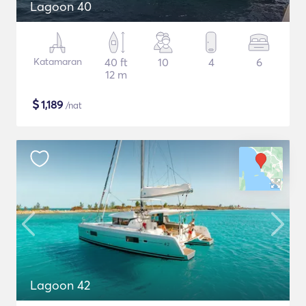
Lagoon 40
Katamaran
40 ft
10
4
6
12 m
$
1,189
/nat
Lagoon 42