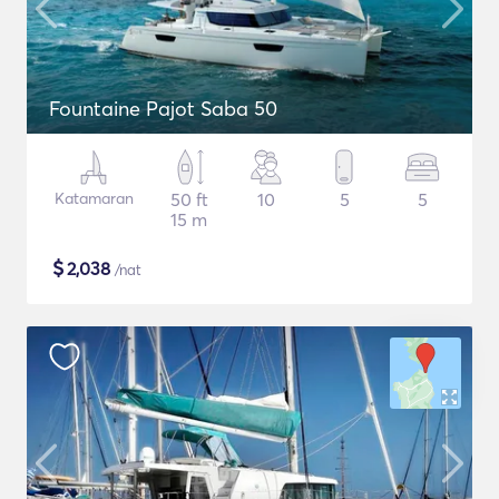
Fountaine Pajot Saba 50
Katamaran
50 ft
10
5
5
15 m
$
2,038
/nat