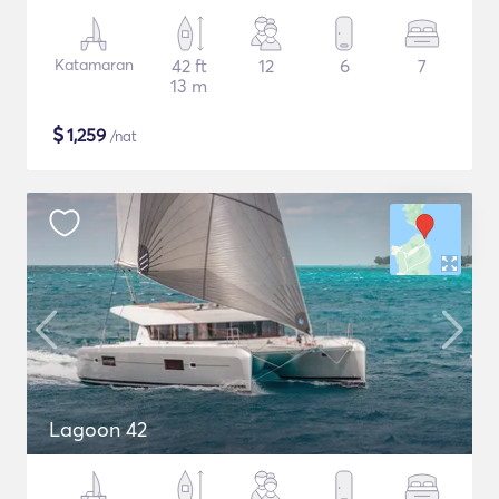
Katamaran
42 ft
12
6
7
13 m
$
1,259
/nat
Lagoon 42