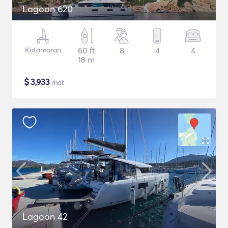
Lagoon 620
Katamaran
60 ft
8
4
4
18 m
$
3,933
/nat
Lagoon 42