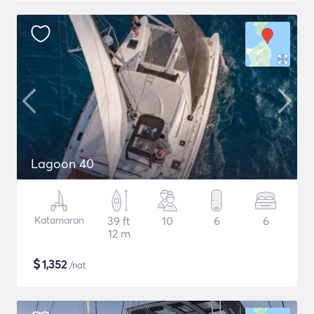
Lagoon 40
Katamaran
39 ft
10
6
6
12 m
$
1,352
/nat