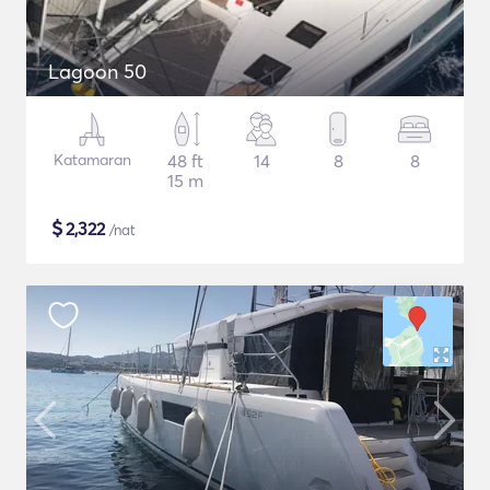
Lagoon 50
Katamaran
48 ft
14
8
8
15 m
$
2,322
/nat