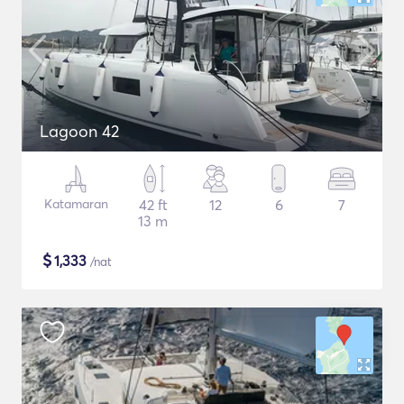
Lagoon 42
Katamaran
42 ft
12
6
7
13 m
$
1,333
/nat