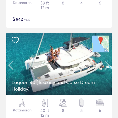
Katamaran
39 ft
8
4
6
12 m
$
942
/nat
Lagoon 40 (Tuscany and Corse Dream
Holiday)
Katamaran
40 ft
8
5
6
12 m