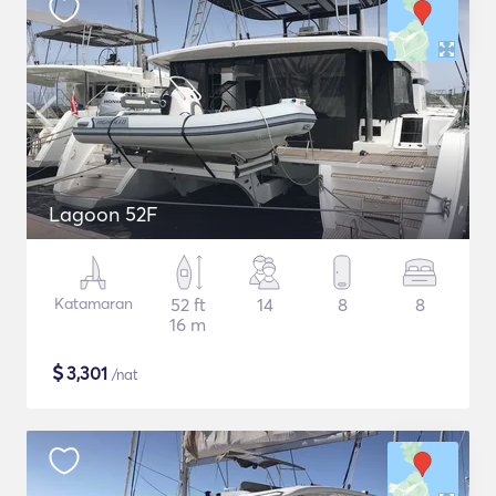
Lagoon 52F
Katamaran
52 ft
14
8
8
16 m
$
3,301
/nat