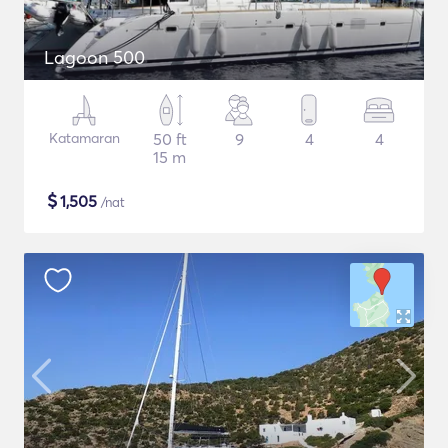
Lagoon 500
Katamaran
50 ft
9
4
4
15 m
$
1,505
/nat