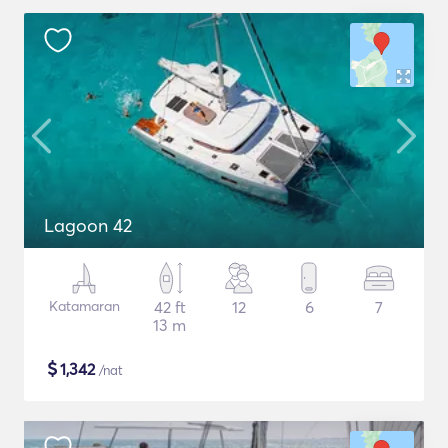
Lagoon 42
Katamaran
42 ft
12
6
7
13 m
$
1,342
/nat