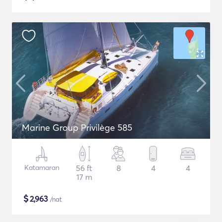
Marine Group Privilège 585
Katamaran
56 ft
8
4
4
17 m
$
2,963
/nat