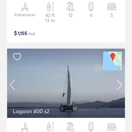
Katamaran
42 ft
12
6
5
13 m
$
1,155
/nat
Lagoon 400 s2