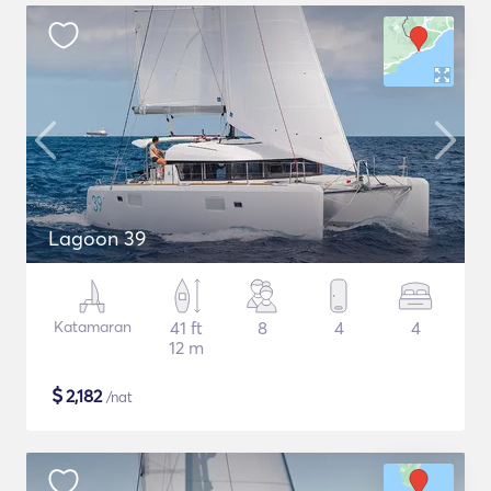
Lagoon 39
Katamaran
41 ft
8
4
4
12 m
$
2,182
/nat