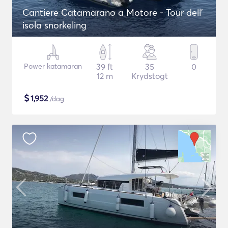
Cantiere Catamarano a Motore - Tour dell'
isola snorkeling
Power katamaran
39 ft
35
0
12 m
Krydstogt
$
1,952
/dag