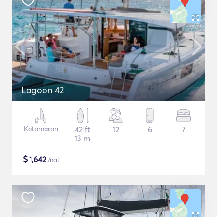
Lagoon 42
Katamaran
42 ft
12
6
7
13 m
$
1,642
/nat