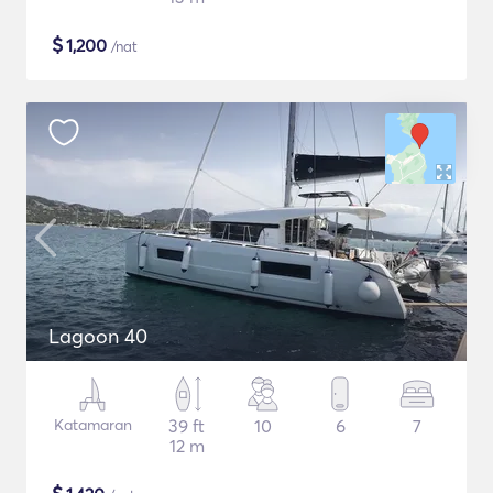
$
1,200
/nat
Lagoon 40
Katamaran
39 ft
10
6
7
12 m