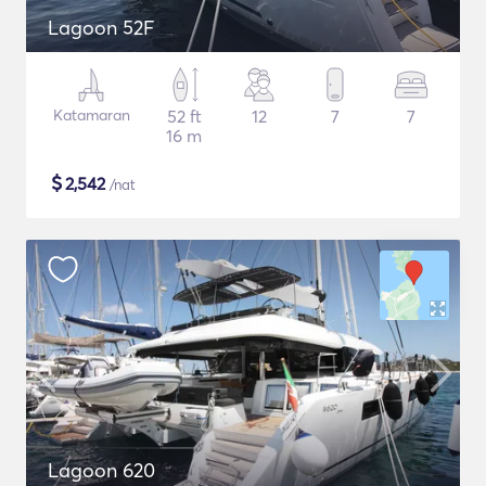
Lagoon 52F
Katamaran
52 ft
12
7
7
16 m
$
2,542
/nat
Lagoon 620