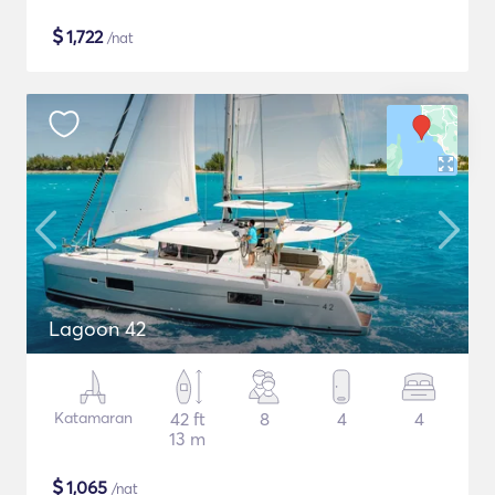
$
1,722
/nat
Lagoon 42
Katamaran
42 ft
8
4
4
13 m
$
1,065
/nat