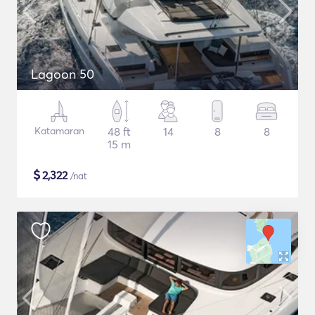
Lagoon 50
Katamaran
48 ft
14
8
8
15 m
$
2,322
/nat