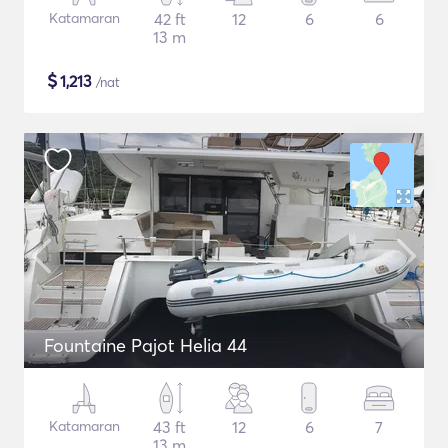
Katamaran
42 ft
12
6
6
13 m
$
1,213
/nat
Fountaine Pajot Helia 44
Katamaran
43 ft
12
6
7
13 m