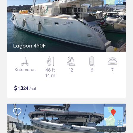
Lagoon 450F
Katamaran
46 ft
12
6
7
14 m
$
1,324
/nat