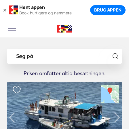
Hent appen
×
BRUG APPEN
Book hurtigere og nemmere
Søg på
Prisen omfatter altid besætningen.