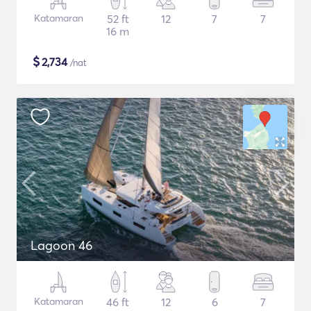
Katamaran
52 ft
12
7
7
16 m
$
2,734
/nat
Lagoon 46
Katamaran
46 ft
12
6
7