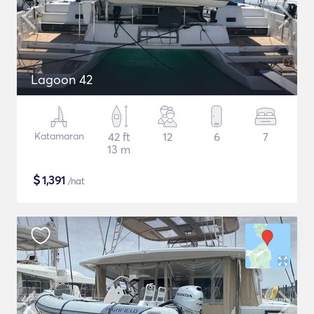
Lagoon 42
Katamaran
42 ft
12
6
7
13 m
$
1,391
/nat