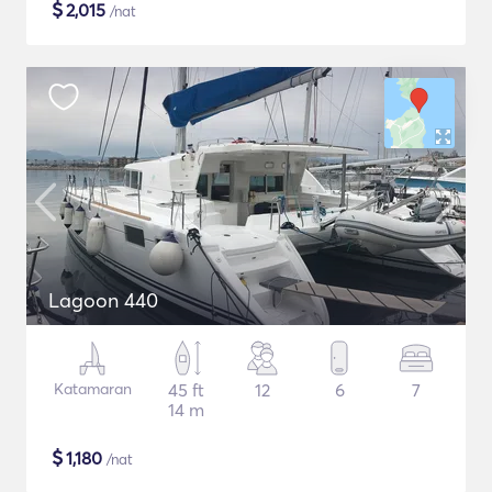
$
2,015
/nat
Lagoon 440
Katamaran
45 ft
12
6
7
14 m
$
1,180
/nat