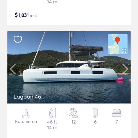
14 m
$
1,831
/nat
Lagoon 46
Katamaran
46 ft
12
6
7
14 m