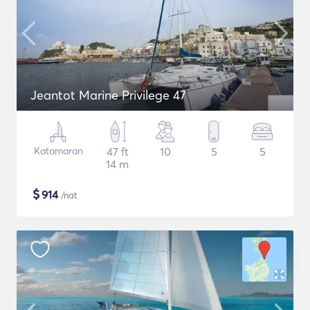
Jeantot Marine Privilege 47
Katamaran
47 ft
10
5
5
14 m
$
914
/nat