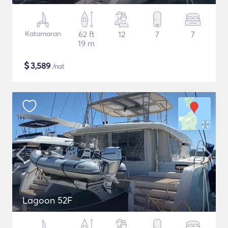
Katamaran
62 ft
12
7
7
19 m
$
3,589
/nat
Lagoon 52F