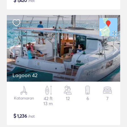
$
1,420
/nat
Lagoon 42
Katamaran
42 ft
12
6
7
13 m
$
1,236
/nat