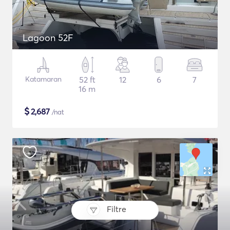
Lagoon 52F
Katamaran
52 ft
12
6
7
16 m
$
2,687
/nat
Filtre