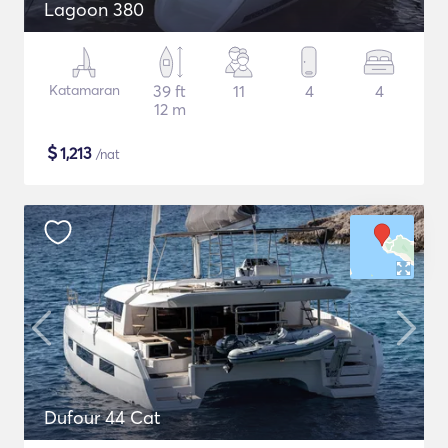
Lagoon 380
Katamaran
39 ft
11
4
4
12 m
$
1,213
/nat
Dufour 44 Cat