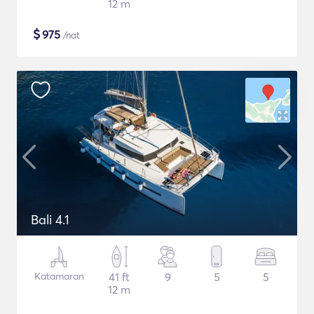
12 m
$
975
/nat
Bali 4.1
Katamaran
41 ft
9
5
5
12 m