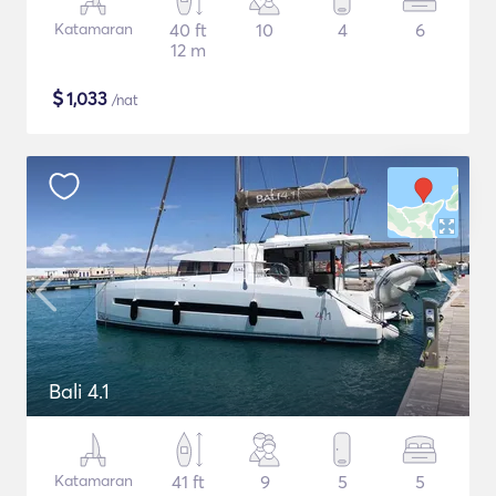
Katamaran
40 ft
10
4
6
12 m
$
1,033
/nat
Bali 4.1
Katamaran
41 ft
9
5
5