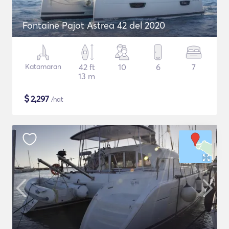
Fontaine Pajot Astrea 42 del 2020
Katamaran
42 ft
10
6
7
13 m
$
2,297
/nat