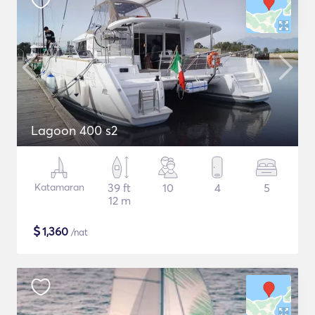
Lagoon 400 s2
Katamaran
39 ft
10
4
5
12 m
$
1,360
/nat