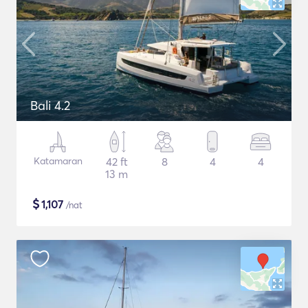
Bali 4.2
Katamaran
42 ft
8
4
4
13 m
$
1,107
/nat