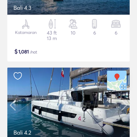
Bali 4.3
Katamaran
43 ft
10
6
6
13 m
$
1,081
/nat
Bali 4.2