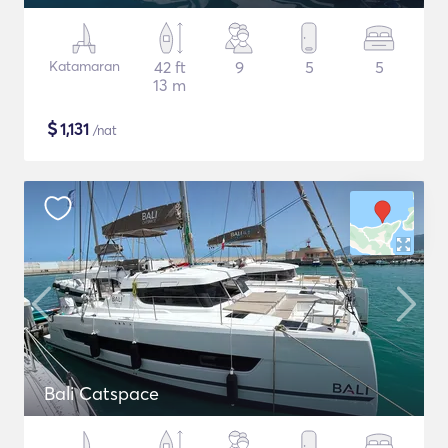
Katamaran
42 ft
9
5
5
13 m
$
1,131
/nat
Bali Catspace