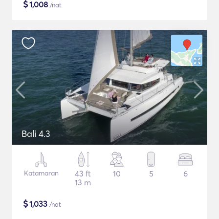
$
1,008
/nat
Bali 4.3
Katamaran
43 ft
10
5
6
13 m
$
1,033
/nat