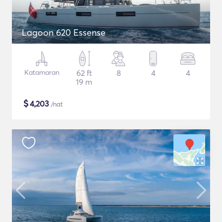
Lagoon 620 Essense
Katamaran
62 ft
8
4
4
19 m
$
4,203
/nat