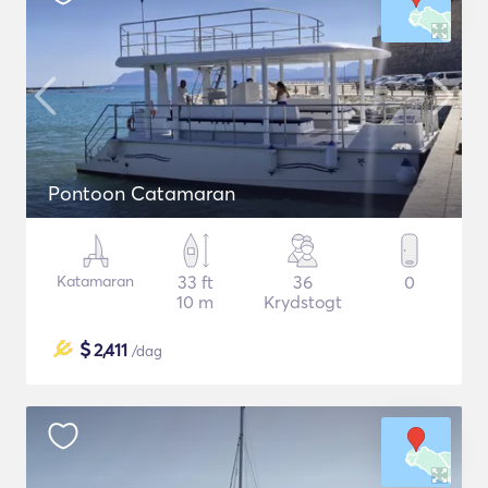
Pontoon Catamaran
Katamaran
33 ft
36
0
10 m
Krydstogt
$
2,411
/dag