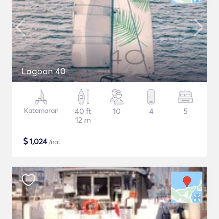
Lagoon 40
Katamaran
40 ft
10
4
5
12 m
$
1,024
/nat