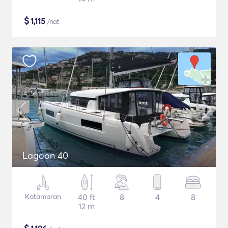
$
1,115
/nat
Lagoon 40
Katamaran
40 ft
8
4
8
12 m