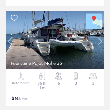
Fountaine Pajot Mahe 36
Katamaran
36 ft
6
3
3
11 m
$
164
/nat