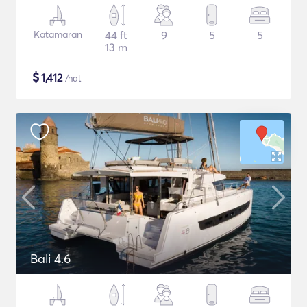
Katamaran
44 ft
9
5
5
13 m
$
1,412
/nat
Bali 4.6