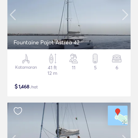
Fountaine Pajot Astréa 42
Katamaran
41 ft
11
5
6
12 m
$
1,468
/nat