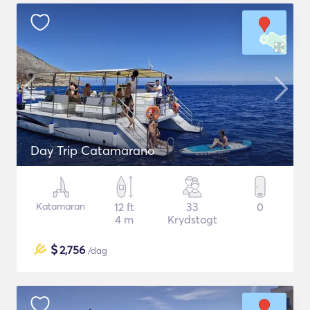
Day Trip Catamarano
Katamaran
12 ft
33
0
4 m
Krydstogt
$
2,756
/dag