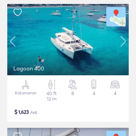
Lagoon 400
Katamaran
40 ft
8
4
4
12 m
$
1,623
/nat