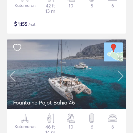
Katamaran
42 ft
10
5
6
13 m
$
1,155
/nat
Fountaine Pajot Bahia 46
Katamaran
46 ft
10
6
6
14 m