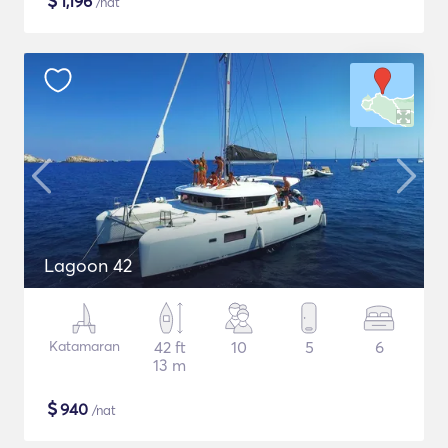
$
1,196
/nat
Lagoon 42
Katamaran
42 ft
10
5
6
13 m
$
940
/nat