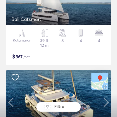
Bali Catsmart
Katamaran
39 ft
8
4
4
12 m
$
967
/nat
Filtre