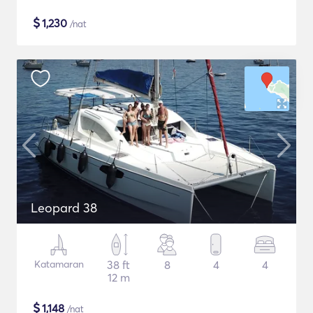
$
1,230
/nat
Leopard 38
Katamaran
38 ft
8
4
4
12 m
$
1,148
/nat