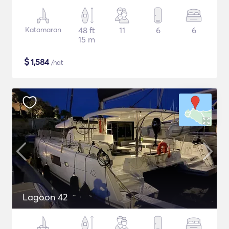
Katamaran
48 ft
11
6
6
15 m
$
1,584
/nat
Lagoon 42