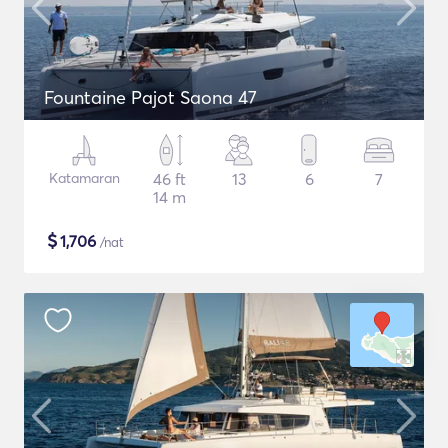
Fountaine Pajot Saona 47
Katamaran
46 ft
13
6
7
14 m
$
1,706
/nat