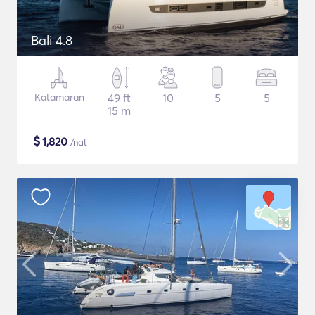
Bali 4.8
Katamaran
49 ft
10
5
5
15 m
$
1,820
/nat