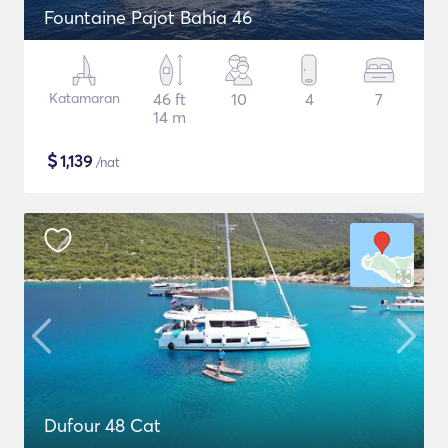
Fountaine Pajot Bahia 46
Katamaran
46 ft
10
4
7
14 m
$
1,139
/nat
Dufour 48 Cat