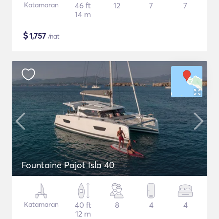
Katamaran
46 ft
12
7
7
14 m
$
1,757
/nat
Fountaine Pajot Isla 40
Katamaran
40 ft
8
4
4
12 m