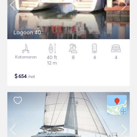
Lagoon 40
Katamaran
40 ft
8
4
4
12 m
$
654
/nat