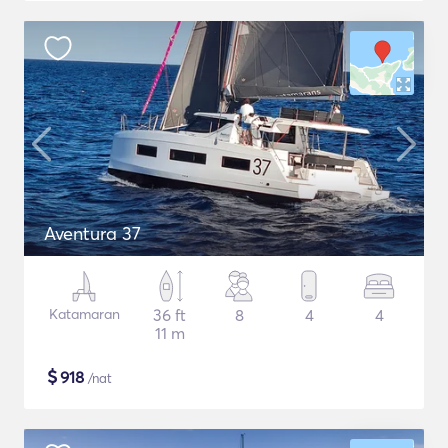
Aventura 37
Katamaran
36 ft
8
4
4
11 m
$
918
/nat