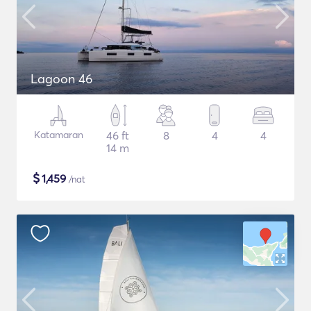
Lagoon 46
Katamaran
46 ft
8
4
4
14 m
$
1,459
/nat