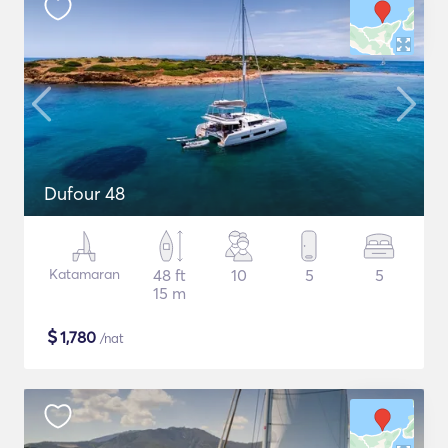
Dufour 48
Katamaran
48 ft
10
5
5
15 m
$
1,780
/nat