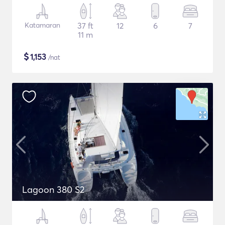
Katamaran
37 ft
12
6
7
11 m
$
1,153
/nat
Lagoon 380 S2