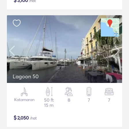
$
3,100
/nat
Lagoon 50
Katamaran
50 ft
8
7
7
15 m
$
2,050
/nat