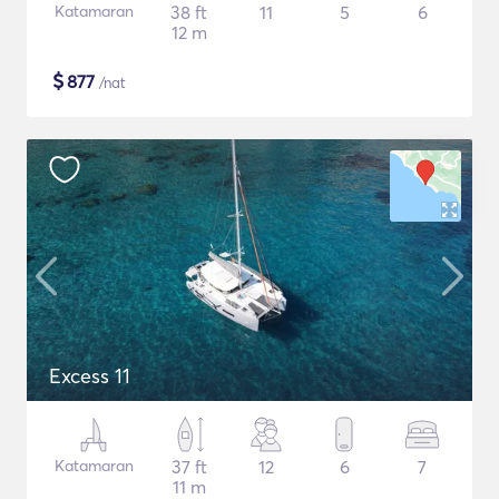
Katamaran
38 ft
11
5
6
12 m
$
877
/nat
Excess 11
Katamaran
37 ft
12
6
7
11 m