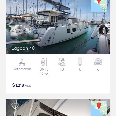
Lagoon 40
Katamaran
39 ft
10
6
6
12 m
$
1,218
/nat