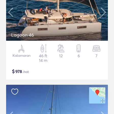
Lagoon 46
Katamaran
46 ft
12
6
7
14 m
$
978
/nat