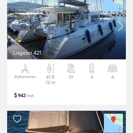
Lagoon 421
Katamaran
41 ft
10
4
6
12 m
$
942
/nat