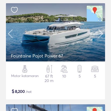
Fountaine Pajot Power 67
Motor katamaran
67 ft
10
5
5
20 m
$
8,200
/nat