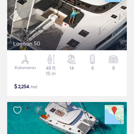
Lagoon 50
Katamaran
48 ft
14
8
8
15 m
$
2,254
/nat