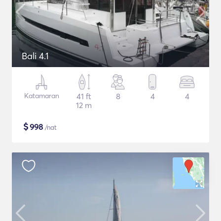
Bali 4.1
Katamaran
41 ft
8
4
4
12 m
$
998
/nat