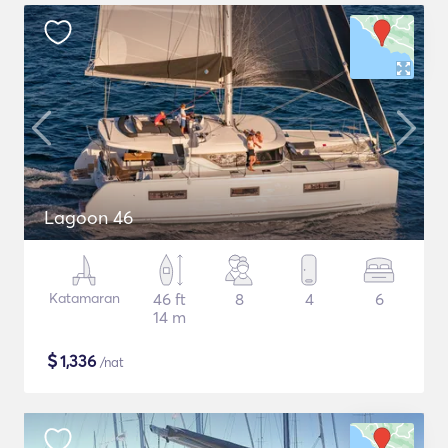
Lagoon 46
Katamaran
46 ft
8
4
6
14 m
$
1,336
/nat