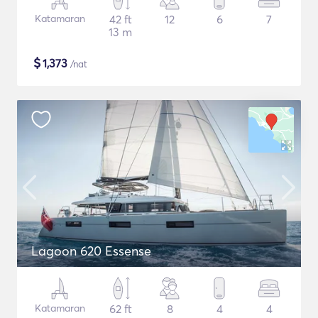
Katamaran
42 ft
12
6
7
13 m
$
1,373
/nat
Lagoon 620 Essense
Katamaran
62 ft
8
4
4