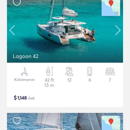
Lagoon 42
Katamaran
42 ft
12
6
7
13 m
$
1,148
/nat