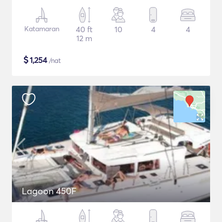
Katamaran
40 ft
10
4
4
12 m
$
1,254
/nat
Lagoon 450F