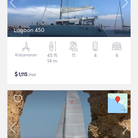
Lagoon 450
Katamaran
45 ft
11
4
6
14 m
$
1,115
/nat