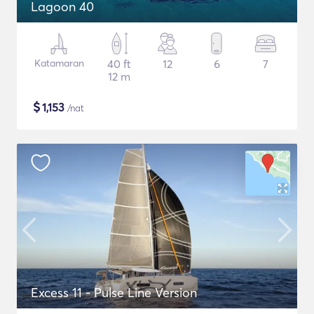
Lagoon 40
Katamaran
40 ft
12
6
7
12 m
$
1,153
/nat
Excess 11 - Pulse Line Version