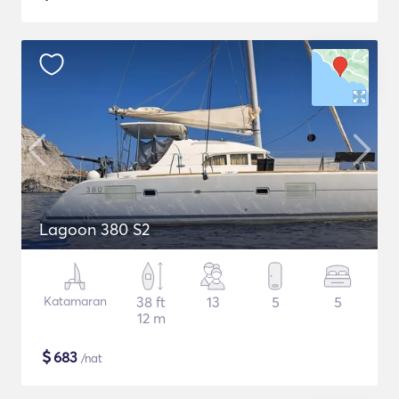
Lagoon 380 S2
Katamaran
38 ft
13
5
5
12 m
$
683
/nat