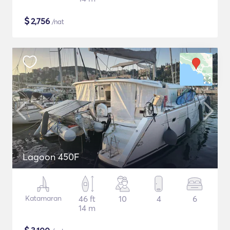
$
2,756
/nat
Lagoon 450F
Katamaran
46 ft
10
4
6
14 m