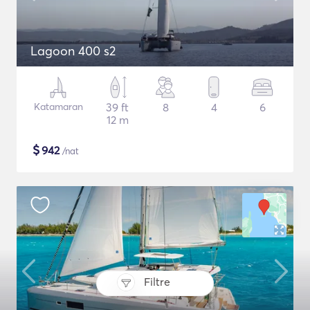
Lagoon 400 s2
Katamaran
39 ft
8
4
6
12 m
$
942
/nat
Filtre