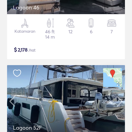
Lagoon 46
Katamaran
46 ft
12
6
7
14 m
$
2,178
/nat
Lagoon 52F