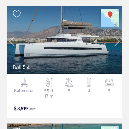
Bali 5.4
Katamaran
55 ft
8
4
5
17 m
$
3,519
/nat