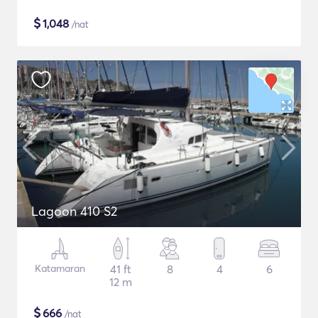
$
1,048
/nat
Lagoon 410 S2
Katamaran
41 ft
8
4
6
12 m
$
666
/nat