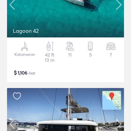
Lagoon 42
Katamaran
42 ft
11
5
7
13 m
$
1,106
/nat