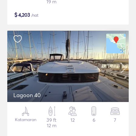
19 m
$
4,203
/nat
Lagoon 40
Katamaran
39 ft
12
6
7
12 m