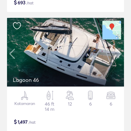
$
693
/nat
Lagoon 46
Katamaran
46 ft
12
6
6
14 m
$
1,497
/nat