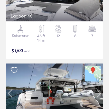
Lagoon 46
Katamaran
46 ft
12
6
7
14 m
$
1,823
/nat