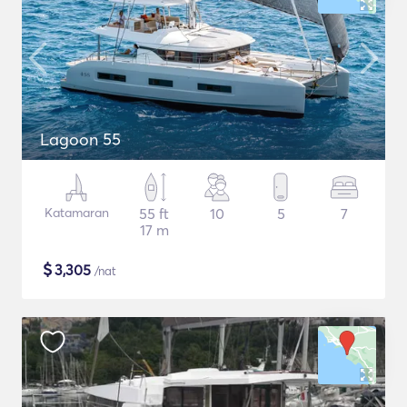
Lagoon 55
Katamaran
55 ft
10
5
7
17 m
$
3,305
/nat