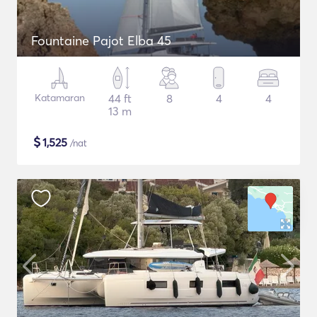
Fountaine Pajot Elba 45
Katamaran
44 ft
8
4
4
13 m
$
1,525
/nat