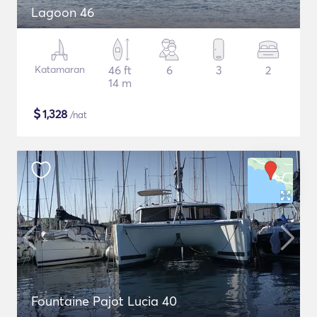
Lagoon 46
Katamaran
46 ft
6
3
2
14 m
$
1,328
/nat
Fountaine Pajot Lucia 40