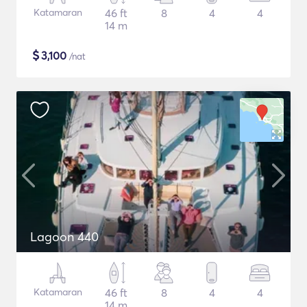
Katamaran
46 ft
8
4
4
14 m
$
3,100
/nat
Lagoon 440
Katamaran
46 ft
8
4
4
14 m