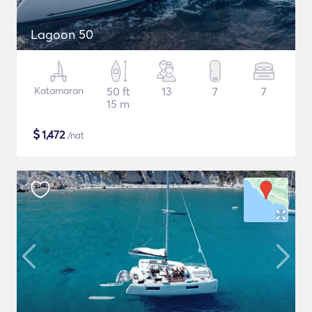
Lagoon 50
Katamaran
50 ft
13
7
7
15 m
$
1,472
/nat