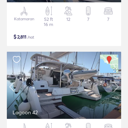
Katamaran
52 ft
12
7
7
16 m
$
2,811
/nat
Lagoon 42