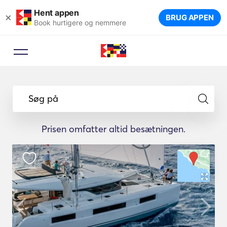
Hent appen
×
BRUG APPEN
Book hurtigere og nemmere
Søg på
Prisen omfatter altid besætningen.