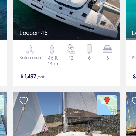
Lagoon 46
L
Katamaran
46 ft
12
6
6
K
14 m
$
1,497
/nat