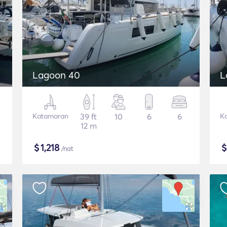
Lagoon 40
L
Katamaran
39 ft
10
6
6
K
12 m
$
1,218
/nat