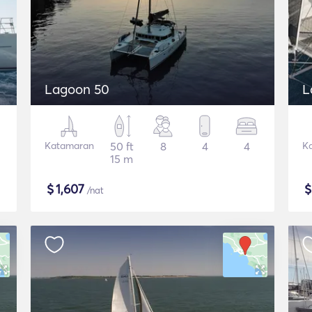
Lagoon 50
L
Katamaran
50 ft
8
4
4
K
15 m
$
1,607
/nat