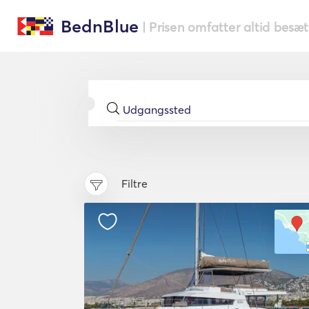
BednBlue
| Prisen omfatter altid besæ
Filtre