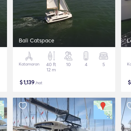
Bali Catspace
L
Katamaran
40 ft
10
4
5
K
12 m
$
1,139
/nat