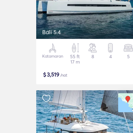
Bali 5.4
Katamaran
55 ft
8
4
5
17 m
$
3,519
/nat