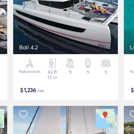
Bali 4.2
L
Katamaran
42 ft
9
5
5
K
13 m
$
1,236
/nat