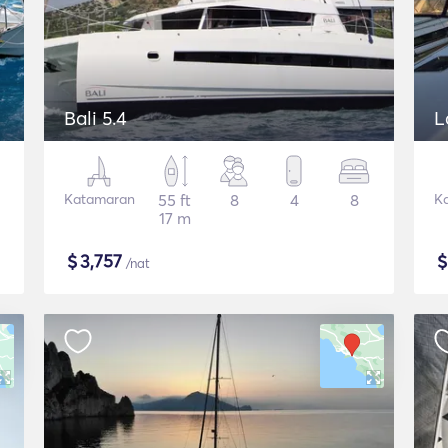
Bali 5.4
L
Katamaran
55 ft
8
4
8
K
17 m
$
3,757
/nat