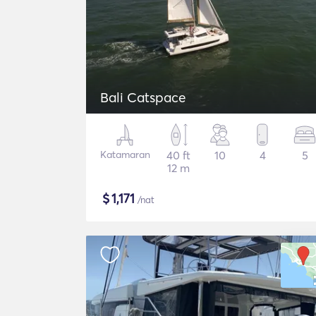
Bali Catspace
Katamaran
40 ft
10
4
5
12 m
$
1,171
/nat