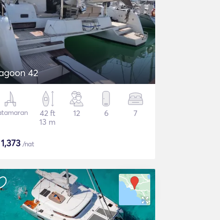
agoon 42
atamaran
42 ft
12
6
7
13 m
$
1,373
/nat