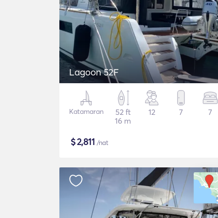
Lagoon 52F
Katamaran
52 ft
12
7
7
16 m
$
2,811
/nat