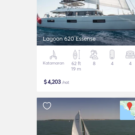
Lagoon 620 Essense
Katamaran
62 ft
8
4
4
19 m
$
4,203
/nat