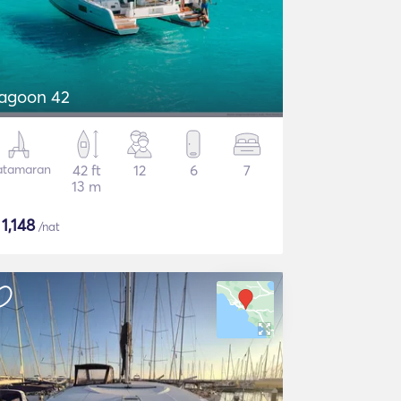
agoon 42
atamaran
42 ft
12
6
7
13 m
$
1,148
/nat