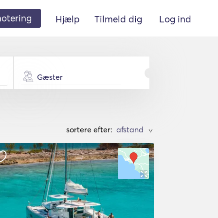
 notering
Hjælp
Tilmeld dig
Log ind
Gæster
sortere efter:
>