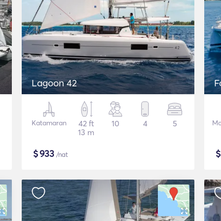
Lagoon 42
F
Katamaran
42 ft
10
4
5
Mo
13 m
$
933
/nat