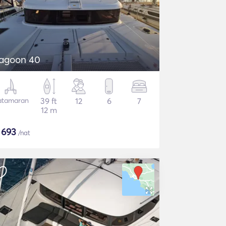
agoon 40
atamaran
39 ft
12
6
7
12 m
$
693
/nat