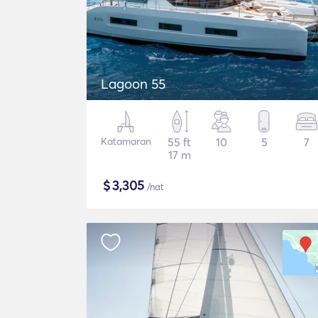
Lagoon 55
Katamaran
55 ft
10
5
7
17 m
$
3,305
/nat