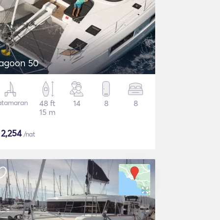
agoon 50
atamaran
48 ft
14
8
8
15 m
$
2,254
/nat