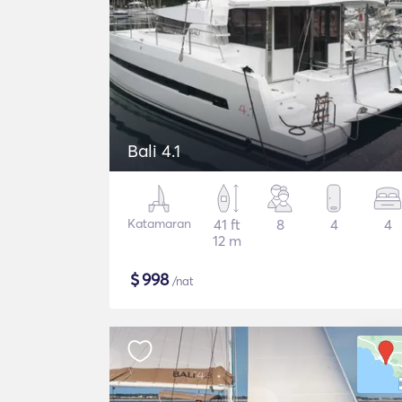
Bali 4.1
Katamaran
41 ft
8
4
4
12 m
$
998
/nat