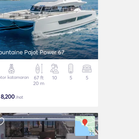
ountaine Pajot Power 67
tor katamaran
67 ft
10
5
5
20 m
$
8,200
/nat