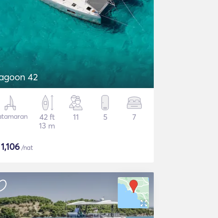
agoon 42
atamaran
42 ft
11
5
7
13 m
$
1,106
/nat