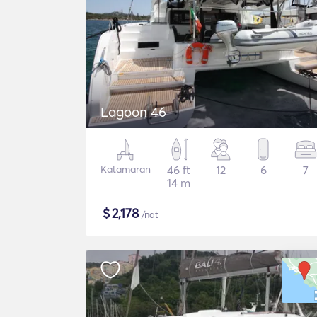
Lagoon 46
Katamaran
46 ft
12
6
7
14 m
$
2,178
/nat