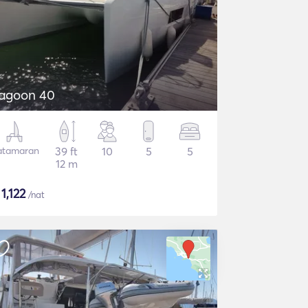
agoon 40
atamaran
39 ft
10
5
5
12 m
$
1,122
/nat