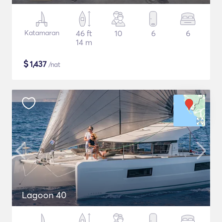
Katamaran
46 ft
10
6
6
14 m
$
1,437
/nat
Lagoon 40