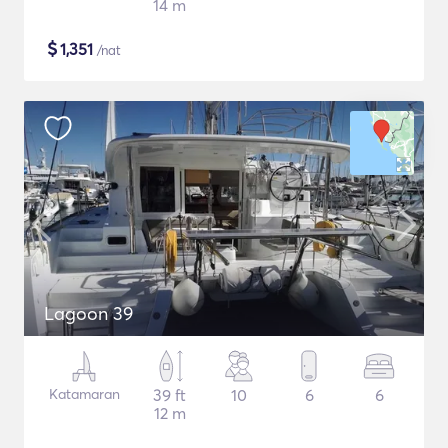
14 m
$
1,351
/nat
Lagoon 39
Katamaran
39 ft
10
6
6
12 m