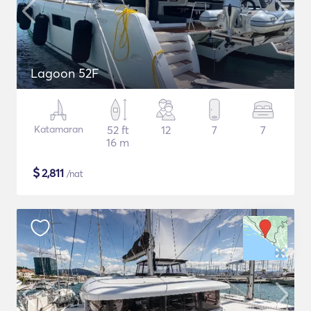
Lagoon 52F
Katamaran
52 ft
12
7
7
16 m
$
2,811
/nat