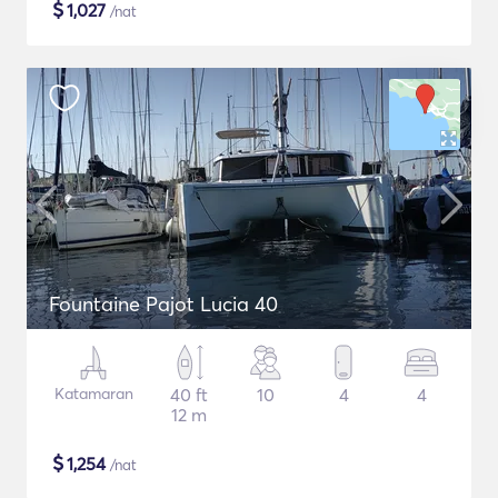
$
1,027
/nat
Fountaine Pajot Lucia 40
Katamaran
40 ft
10
4
4
12 m
$
1,254
/nat