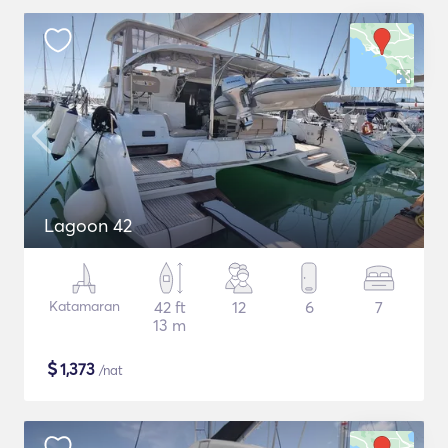
Lagoon 42
Katamaran
42 ft
12
6
7
13 m
$
1,373
/nat