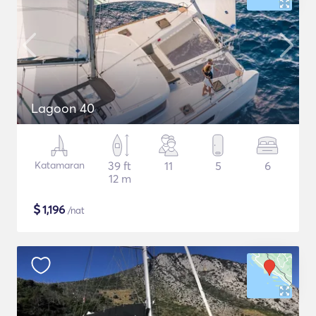
Lagoon 40
Katamaran
39 ft
11
5
6
12 m
$
1,196
/nat