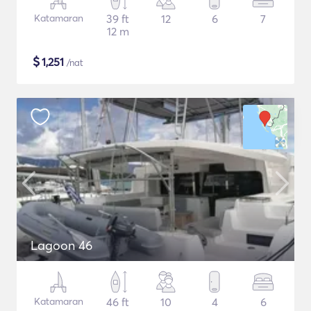
Katamaran
39 ft
12
6
7
12 m
$
1,251
/nat
Lagoon 46
Katamaran
46 ft
10
4
6