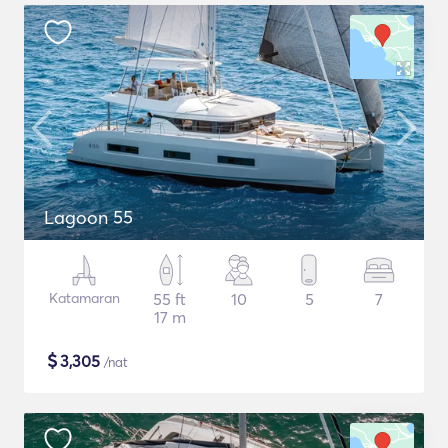
Lagoon 55
Katamaran
55 ft
10
5
7
17 m
$
3,305
/nat