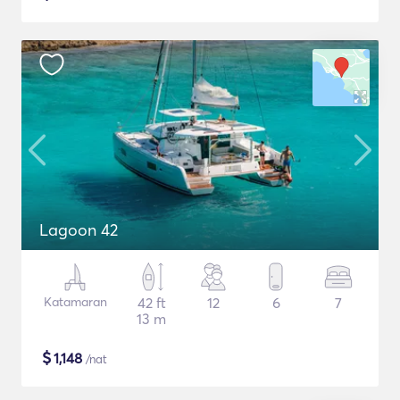
Lagoon 42
Katamaran
42 ft
12
6
7
13 m
$
1,148
/nat