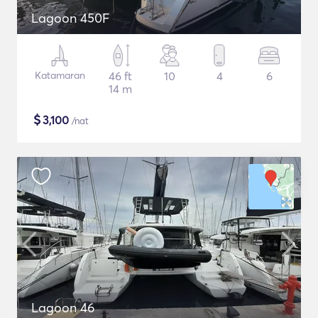
Lagoon 450F
Katamaran
46 ft
10
4
6
14 m
$
3,100
/nat
Lagoon 46