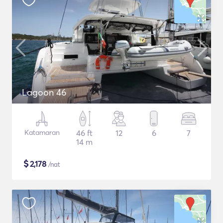
Lagoon 46
Katamaran
46 ft
12
6
7
14 m
$
2,178
/nat