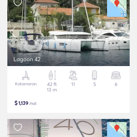
Lagoon 42
Katamaran
42 ft
11
5
6
13 m
$
1,139
/nat