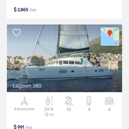
$
2,865
/nat
Lagoon 380
Katamaran
39 ft
10
4
4
12 m
$
991
/nat