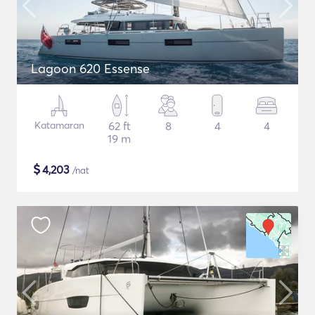
Lagoon 620 Essense
Katamaran
62 ft
8
4
4
19 m
$
4,203
/nat