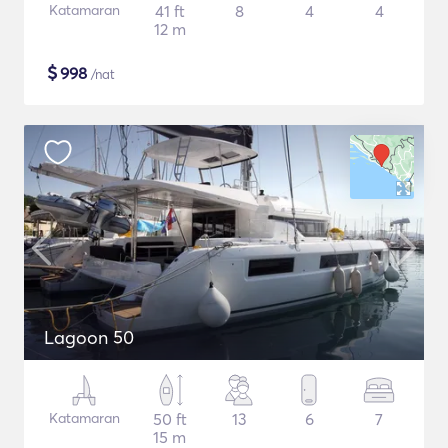
Katamaran
41 ft
8
4
4
12 m
$
998
/nat
Lagoon 50
Katamaran
50 ft
13
6
7
15 m