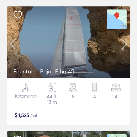
Fountaine Pajot Elba 45
Katamaran
44 ft
8
4
4
13 m
$
1,525
/nat