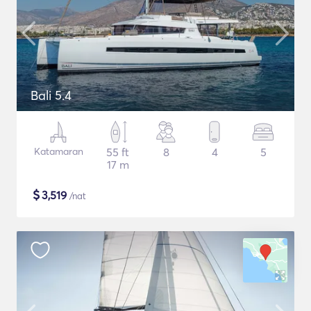
Bali 5.4
Katamaran
55 ft
8
4
5
17 m
$
3,519
/nat