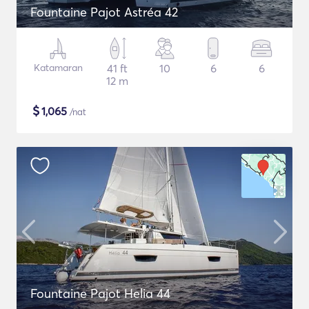
Fountaine Pajot Astréa 42
Katamaran
41 ft
10
6
6
12 m
$
1,065
/nat
Fountaine Pajot Helia 44