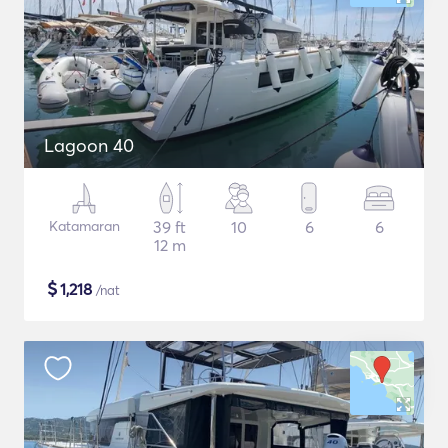
Lagoon 40
Katamaran
39 ft
10
6
6
12 m
$
1,218
/nat