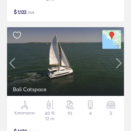
$
1,122
/nat
Bali Catspace
Katamaran
40 ft
10
4
5
12 m