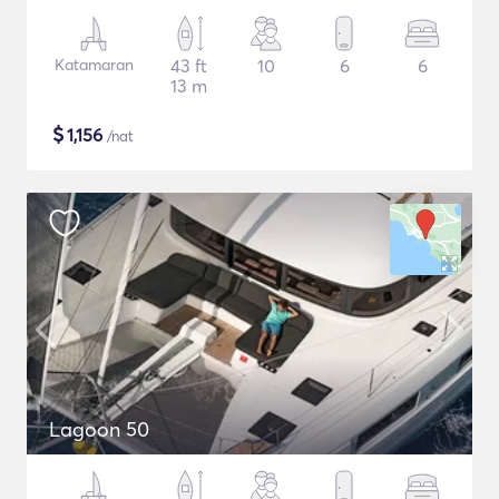
Katamaran
43 ft
10
6
6
13 m
$
1,156
/nat
Lagoon 50