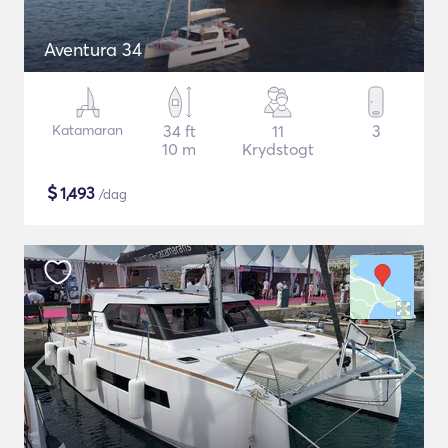
Aventura 34
Katamaran
34 ft
11
3
10 m
Krydstogt
$
1,493
/dag