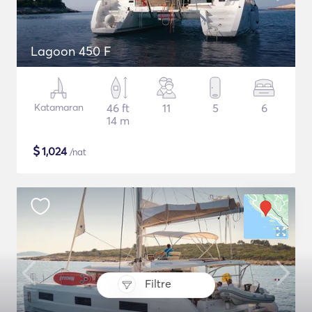
Lagoon 450 F
Katamaran
46 ft
11
5
6
14 m
$
1,024
/nat
Filtre