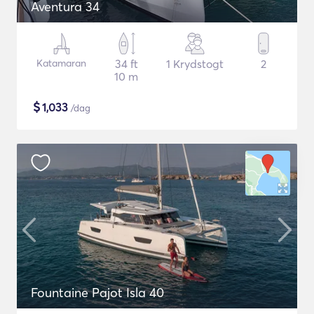
Aventura 34
Katamaran
34 ft
1 Krydstogt
2
10 m
$
1,033
/dag
Fountaine Pajot Isla 40