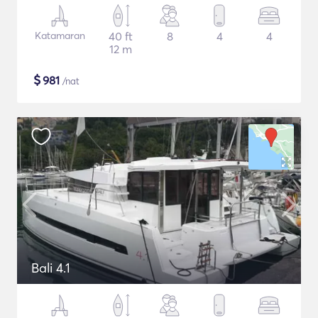
Katamaran
40 ft
8
4
4
12 m
$
981
/nat
Bali 4.1