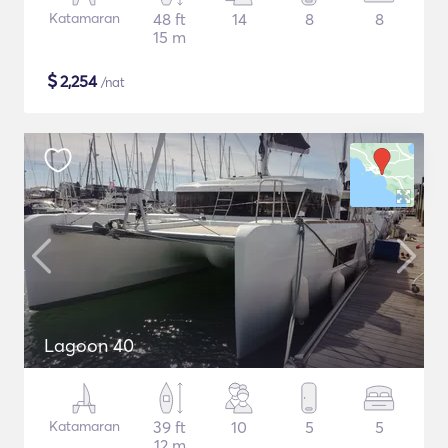
Katamaran
48 ft
14
8
8
15 m
$
2,254
/nat
Lagoon 40
Katamaran
39 ft
10
5
5
12 m