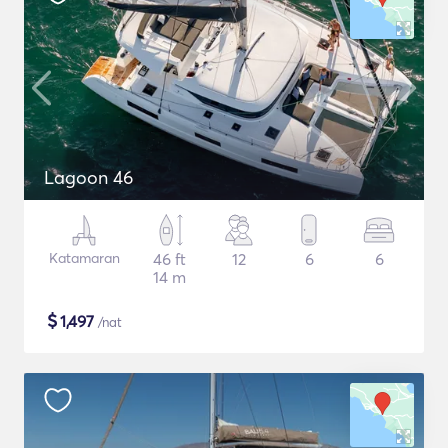
Lagoon 46
Katamaran
46 ft
12
6
6
14 m
$
1,497
/nat