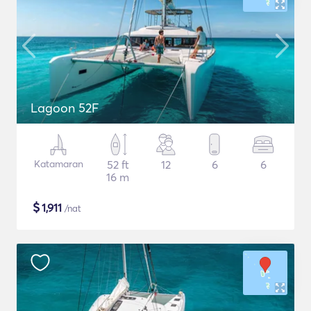
Lagoon 52F
Katamaran
52 ft
12
6
6
16 m
$
1,911
/nat