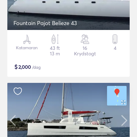
Fountain Pajot Belieze 43
Katamaran
43 ft
16
4
13 m
Krydstogt
$
2,000
/dag