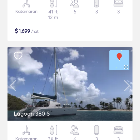
Katamaran
41 ft
6
3
3
12 m
$
1,699
/nat
Lagoon 380 S
Katamaran
38 ft
6
3
3