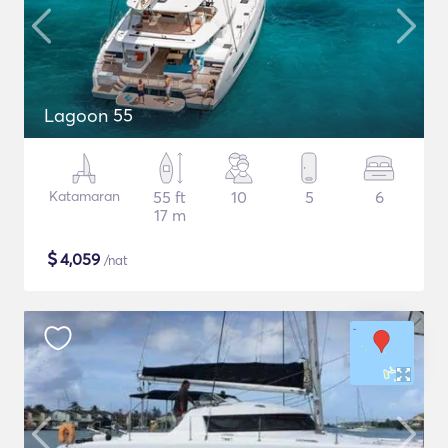
Lagoon 55
Katamaran
55 ft
10
5
6
17 m
$
4,059
/nat