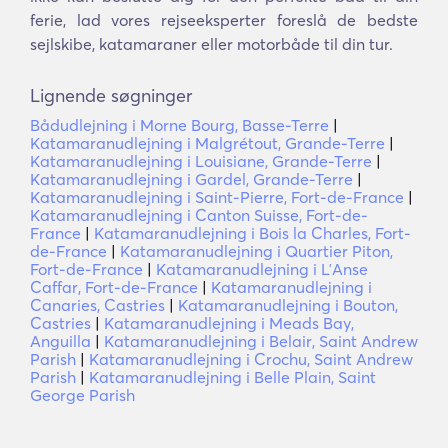
ferie, lad vores rejseeksperter foreslå de bedste
sejlskibe, katamaraner eller motorbåde til din tur.
Lignende søgninger
Bådudlejning i Morne Bourg, Basse-Terre
|
Katamaranudlejning i Malgrétout, Grande-Terre
|
Katamaranudlejning i Louisiane, Grande-Terre
|
Katamaranudlejning i Gardel, Grande-Terre
|
Katamaranudlejning i Saint-Pierre, Fort-de-France
|
Katamaranudlejning i Canton Suisse, Fort-de-
France
|
Katamaranudlejning i Bois la Charles, Fort-
de-France
|
Katamaranudlejning i Quartier Piton,
Fort-de-France
|
Katamaranudlejning i LʼAnse
Caffar, Fort-de-France
|
Katamaranudlejning i
Canaries, Castries
|
Katamaranudlejning i Bouton,
Castries
|
Katamaranudlejning i Meads Bay,
Anguilla
|
Katamaranudlejning i Belair, Saint Andrew
Parish
|
Katamaranudlejning i Crochu, Saint Andrew
Parish
|
Katamaranudlejning i Belle Plain, Saint
George Parish