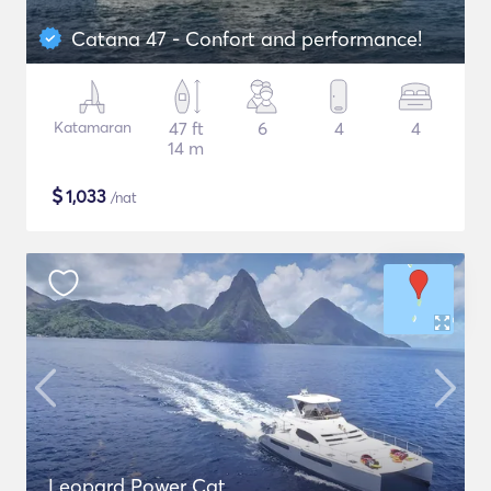
Catana 47 - Confort and performance!
Katamaran
47 ft
6
4
4
14 m
$
1,033
/nat
Leopard Power Cat