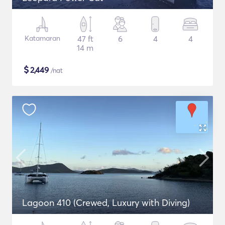
Katamaran
47 ft
6
4
4
14 m
$
2,449
/nat
Lagoon 410 (Crewed, Luxury with Diving)