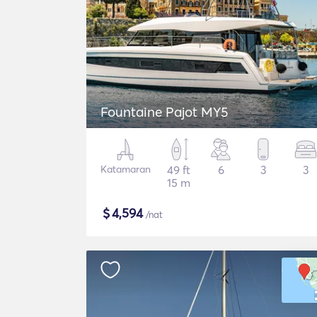
Fountaine Pajot MY5
Katamaran
49 ft
6
3
3
15 m
$
4,594
/nat