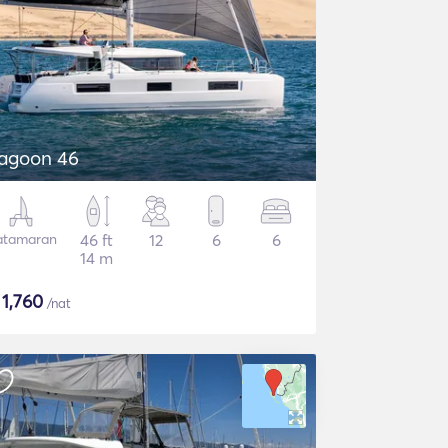
agoon 46
atamaran
46 ft
12
6
6
14 m
$
1,760
/nat