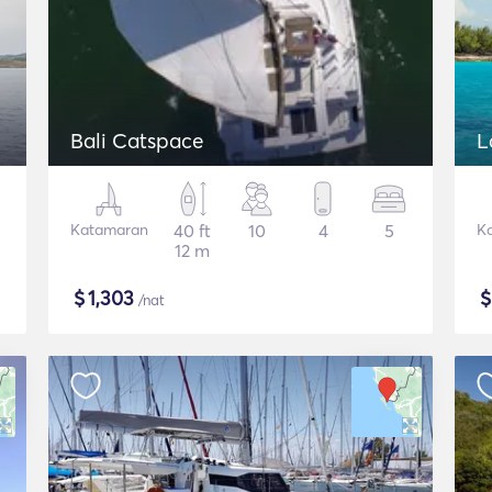
Bali Catspace
L
Katamaran
40 ft
10
4
5
K
12 m
$
1,303
/nat