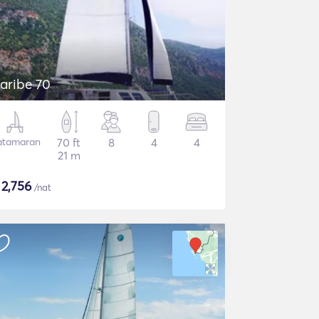
aribe 70
atamaran
70 ft
8
4
4
21 m
$
2,756
/nat