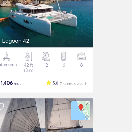
Lagoon 42
atamaran
42 ft
12
6
8
13 m
$
1,406
5.0
/nat
(1
anmeldelser
)