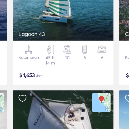
Lagoon 43
C
Katamaran
45 ft
10
6
6
K
14 m
$
1,653
/nat