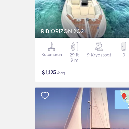
RIB ORIZON 2O21
Katamaran
29 ft
9 Krydstogt
0
9 m
$
1,125
/dag