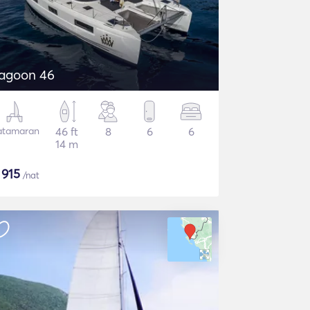
agoon 46
atamaran
46 ft
8
6
6
14 m
$
915
/nat