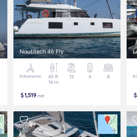
Nautitech 46 Fly
L
Katamaran
45 ft
12
6
8
K
14 m
$
1,519
/nat