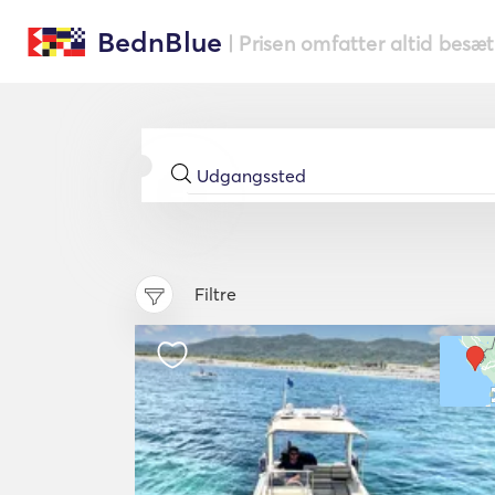
BednBlue
| Prisen omfatter altid besæ
Filtre