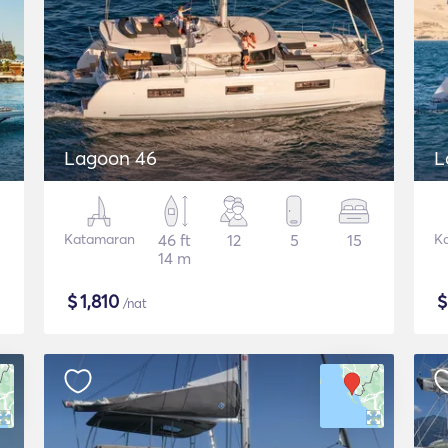
Lagoon 46
L
Katamaran
46 ft
12
5
15
K
14 m
$
1,810
/nat