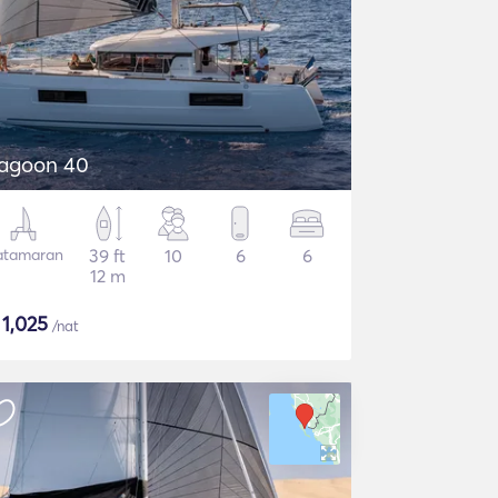
agoon 40
atamaran
39 ft
10
6
6
12 m
$
1,025
/nat