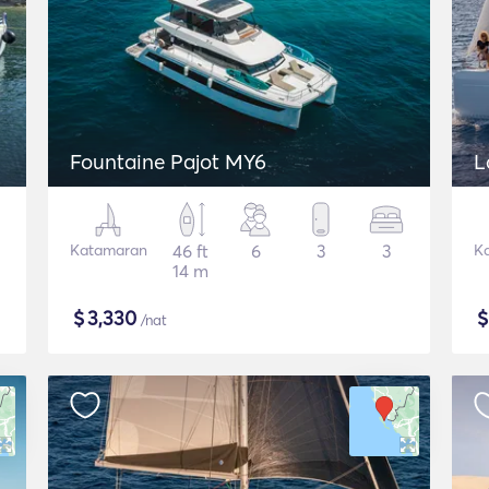
Fountaine Pajot MY6
L
Katamaran
46 ft
6
3
3
K
14 m
$
3,330
/nat