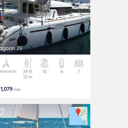
agoon 39
atamaran
39 ft
10
6
7
12 m
$
1,079
/nat