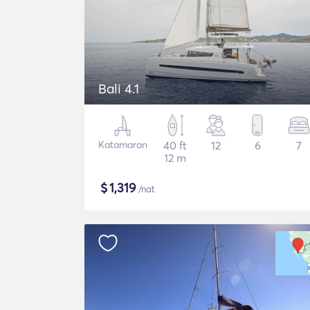
Bali 4.1
Katamaran
40 ft
12
6
7
12 m
$
1,319
/nat