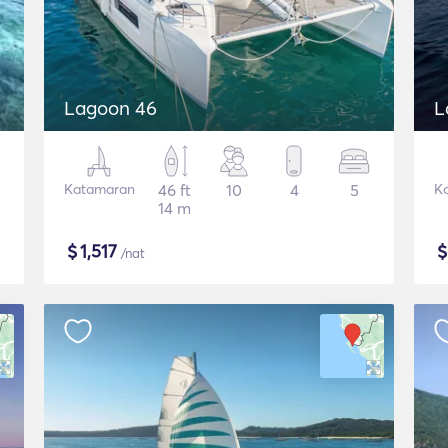
Lagoon 46
L
Katamaran
46 ft
10
4
5
K
14 m
$
1,517
/nat