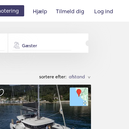
 notering
Hjælp
Tilmeld dig
Log ind
Gæster
sortere efter:
>