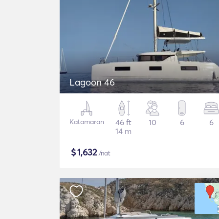
Lagoon 46
Katamaran
46 ft
10
6
6
14 m
$
1,632
/nat