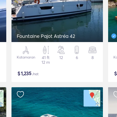
Fountaine Pajot Astréa 42
Katamaran
41 ft
12
6
8
K
12 m
$
1,235
/nat