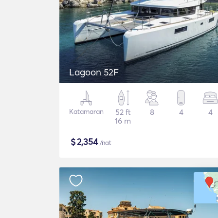
Lagoon 52F
Katamaran
52 ft
8
4
4
16 m
$
2,354
/nat