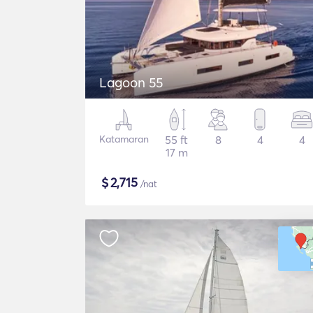
Lagoon 55
Katamaran
55 ft
8
4
4
17 m
$
2,715
/nat