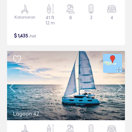
Katamaran
41 ft
8
3
4
12 m
$
1,435
/nat
Lagoon 42