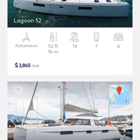
Lagoon 52
Katamaran
52 ft
14
7
6
16 m
$
2,865
/nat