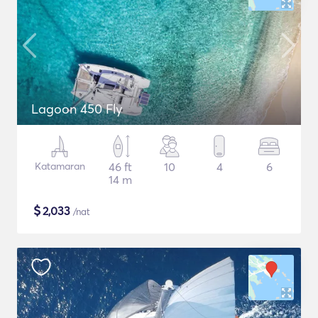
Lagoon 450 Fly
Katamaran
46 ft
10
4
6
14 m
$
2,033
/nat