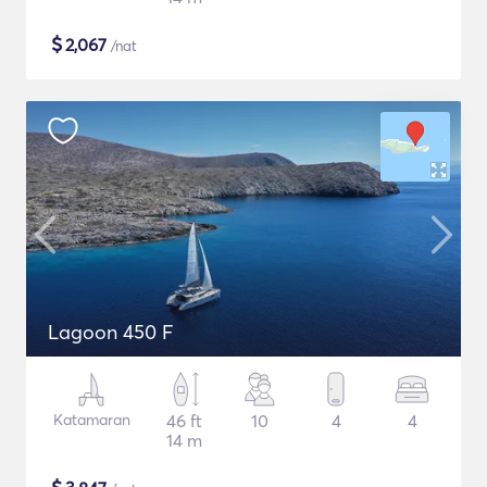
$
2,067
/nat
Lagoon 450 F
Katamaran
46 ft
10
4
4
14 m