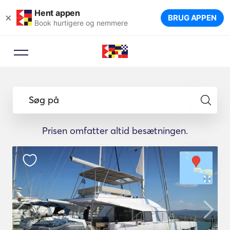
Hent appen
×
BRUG APPEN
Book hurtigere og nemmere
Booking rådgiver
Lad en rejseekspert foreslå de
Søg på
ideelle lystbåde til din rejse.
Prisen omfatter altid besætningen.