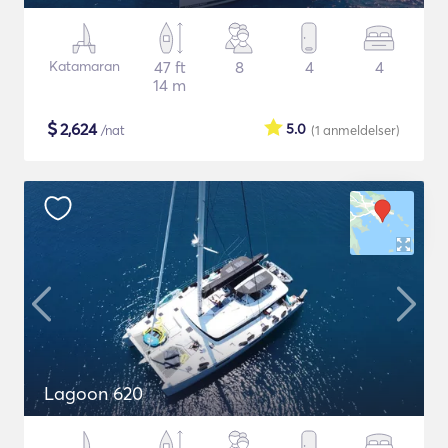
Katamaran
47 ft
8
4
4
14 m
$
2,624
5.0
/nat
(1
anmeldelser
)
Lagoon 620