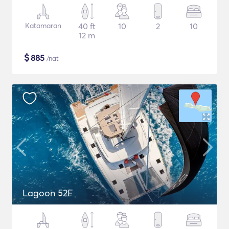
Katamaran
40 ft
10
2
10
12 m
$
885
/nat
Lagoon 52F