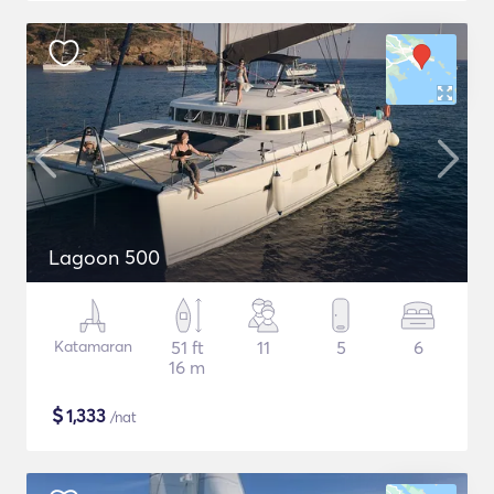
Lagoon 500
Katamaran
51 ft
11
5
6
16 m
$
1,333
/nat