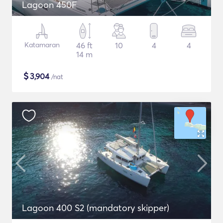
Lagoon 450F
Katamaran
46 ft
10
4
4
14 m
$
3,904
/nat
Lagoon 400 S2 (mandatory skipper)