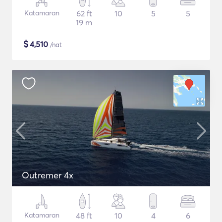
Katamaran
62 ft
10
5
5
19 m
$
4,510
/nat
Outremer 4x
Katamaran
48 ft
10
4
6