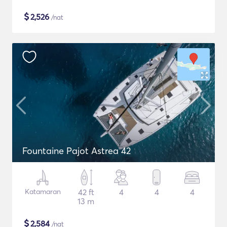
$
2,526
/nat
Fountaine Pajot Astrea 42
Katamaran
42 ft
4
4
4
13 m
$
2,584
/nat