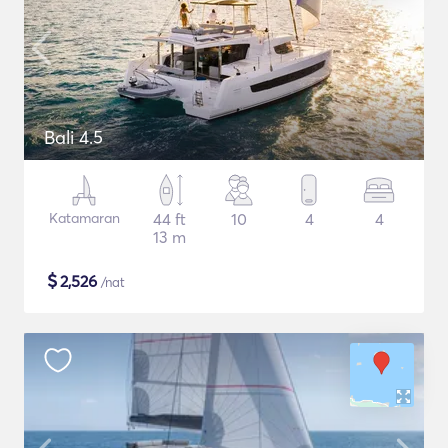
Bali 4.5
Katamaran
44 ft
10
4
4
13 m
$
2,526
/nat