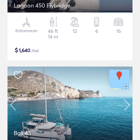
Lagoon 450 Flybridge
Katamaran
46 ft
12
6
16
14 m
$
1,640
/nat
Bali 4.1