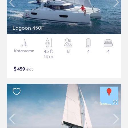
Lagoon 450F
Katamaran
45 ft
8
4
4
14 m
$
459
/nat