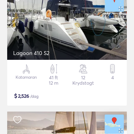
Lagoon 410 S2
Katamaran
41 ft
12
4
12 m
Krydstogt
$
2,526
/dag