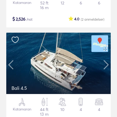
Katamaran
52 ft
12
6
6
16 m
$
2,526
4.0
/nat
(2
anmeldelser
)
Bali 4.5
Katamaran
44 ft
10
4
4
13 m