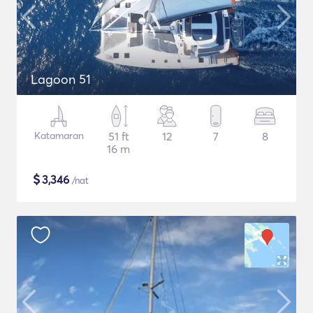
Lagoon 51
Katamaran
51 ft
12
7
8
16 m
$
3,346
/nat