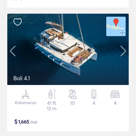
Bali 4.1
Katamaran
41 ft
10
4
4
12 m
$
1,665
/nat