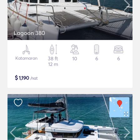
Lagoon 380
Katamaran
38 ft
10
6
6
12 m
$
1,190
/nat