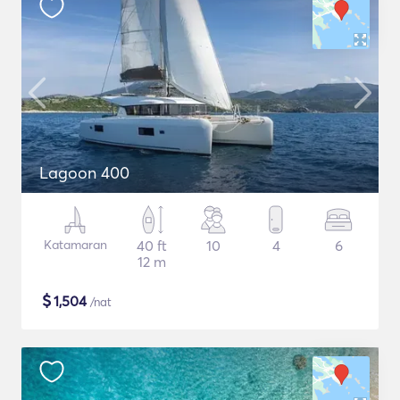
Lagoon 400
Katamaran
40 ft
10
4
6
12 m
$
1,504
/nat