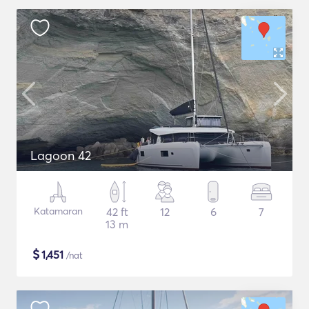
Lagoon 42
Katamaran
42 ft
12
6
7
13 m
$
1,451
/nat