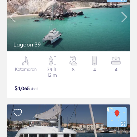
Lagoon 39
Katamaran
39 ft
8
4
4
12 m
$
1,065
/nat