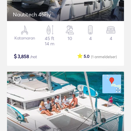
Nautitech 46Fly
Katamaran
45 ft
10
4
4
14 m
$
3,858
5.0
/nat
(1
anmeldelser
)