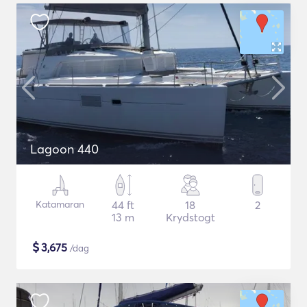
Lagoon 440
Katamaran
44 ft
18
2
13 m
Krydstogt
$
3,675
/dag