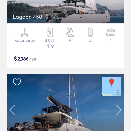
Lagoon 450
Katamaran
45 ft
6
4
1
14 m
$
2,986
/nat