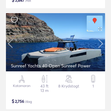
$
3,847
/nat
Sunreef Yachts 40 Open Sunreef Power
Katamaran
43 ft
8 Krydstogt
1
13 m
$
2,756
/dag