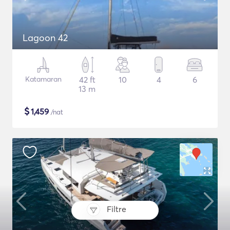
Lagoon 42
Katamaran
42 ft
10
4
6
13 m
$
1,459
/nat
Filtre