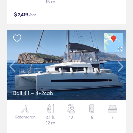
15 m
$
2,419
/nat
Bali 4.1 – 4+2cab
Katamaran
41 ft
12
6
7
12 m