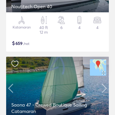
Nautitech Open 40
Katamaran
40 ft
6
4
4
12 m
$
659
/nat
Saona 47 - Crewed Boutique Sailing
Catamaran