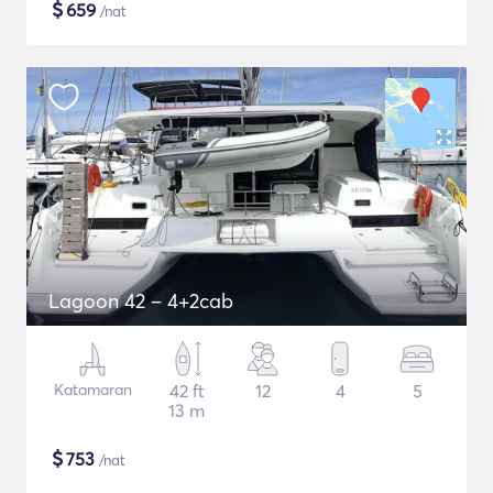
$
659
/nat
Lagoon 42 – 4+2cab
Katamaran
42 ft
12
4
5
13 m
$
753
/nat