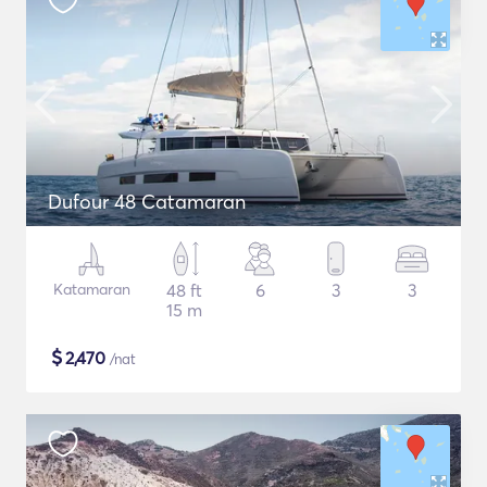
Dufour 48 Catamaran
Katamaran
48 ft
6
3
3
15 m
$
2,470
/nat