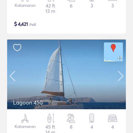
Katamaran
42 ft
6
3
3
13 m
$
4,421
/nat
Lagoon 450
Katamaran
45 ft
8
4
4
14 m