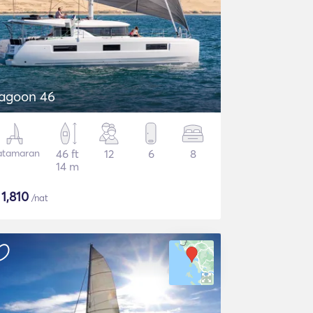
agoon 46
atamaran
46 ft
12
6
8
14 m
$
1,810
/nat