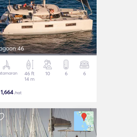
agoon 46
atamaran
46 ft
10
6
6
14 m
$
1,664
/nat