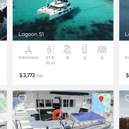
Lagoon 51
L
Katamaran
51 ft
8
6
6
K
16 m
$
3,772
/nat