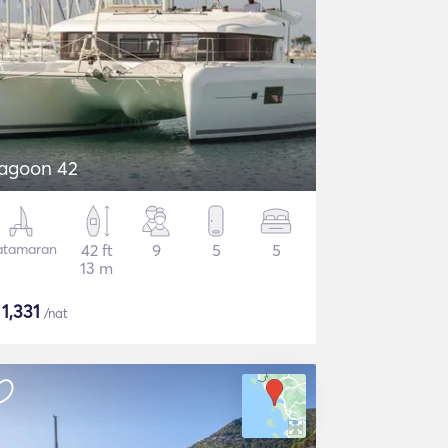
agoon 42
atamaran
42 ft
9
5
5
13 m
$
1,331
/nat