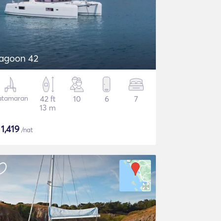
agoon 42
atamaran
42 ft
10
6
7
13 m
$
1,419
/nat