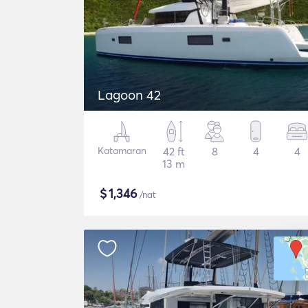
Lagoon 42
Katamaran
42 ft
8
4
4
13 m
$
1,346
/nat