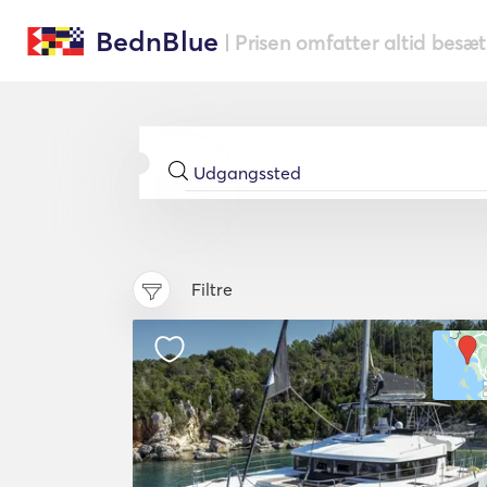
BednBlue
| Prisen omfatter altid besæ
Filtre