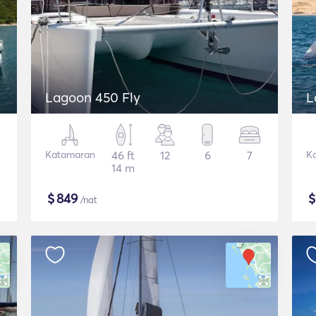
Lagoon 450 Fly
L
Katamaran
46 ft
12
6
7
K
14 m
$
849
/nat