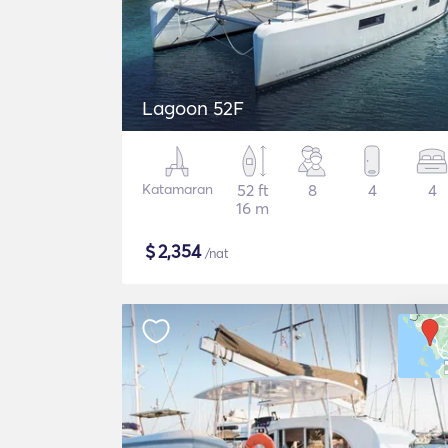
Lagoon 52F
Katamaran
52 ft
8
4
4
16 m
$
2,354
/nat