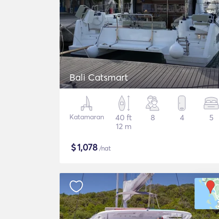
Bali Catsmart
Katamaran
40 ft
8
4
5
12 m
$
1,078
/nat