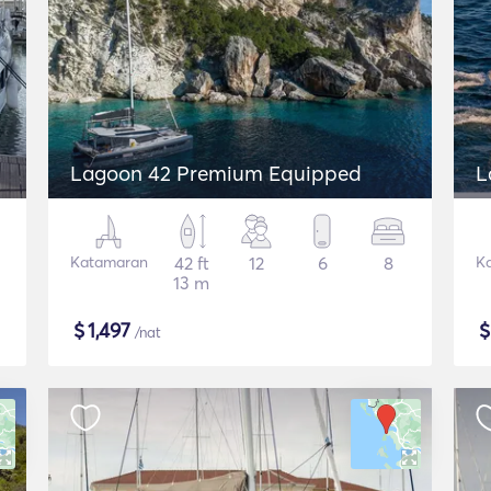
Lagoon 42 Premium Equipped
L
Katamaran
42 ft
12
6
8
K
13 m
$
1,497
/nat