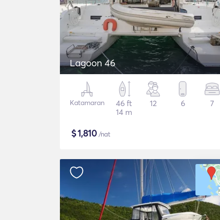
Lagoon 46
Katamaran
46 ft
12
6
7
14 m
$
1,810
/nat