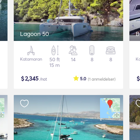
Lagoon 50
B
Katamaran
50 ft
14
8
8
K
15 m
$
2,345
5.0
/nat
(1
anmeldelser
)