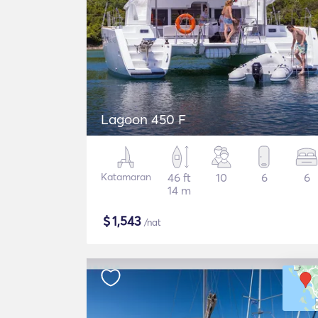
Lagoon 450 F
Katamaran
46 ft
10
6
6
14 m
$
1,543
/nat