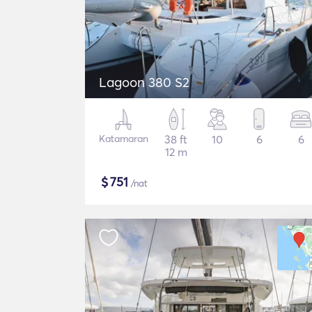
Lagoon 380 S2
Katamaran
38 ft
10
6
6
12 m
$
751
/nat