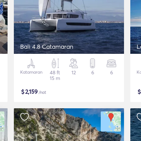
Bali 4.8 Catamaran
L
Katamaran
48 ft
12
6
6
K
15 m
$
2,159
/nat