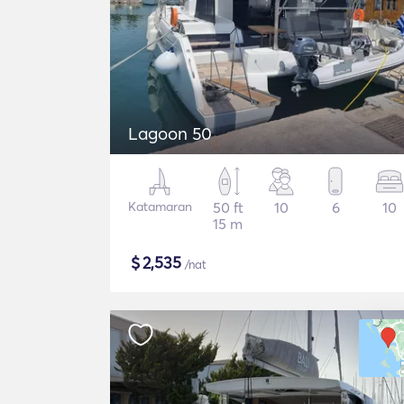
Lagoon 50
Katamaran
50 ft
10
6
10
15 m
$
2,535
/nat