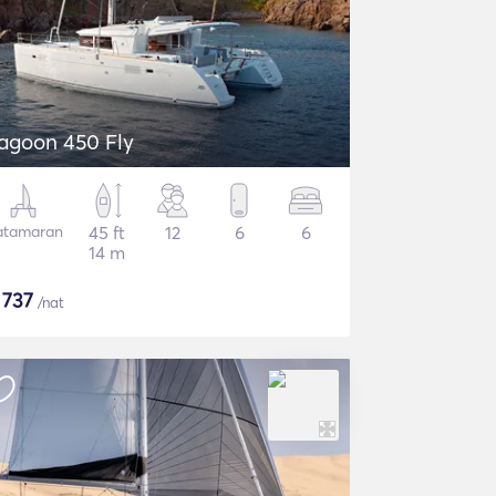
agoon 450 Fly
atamaran
45 ft
12
6
6
14 m
$
737
/nat