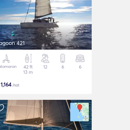
agoon 421
atamaran
42 ft
12
6
6
13 m
$
1,164
/nat