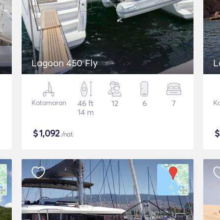
Lagoon 450 Fly
L
Katamaran
46 ft
12
6
7
K
14 m
$
1,092
/nat