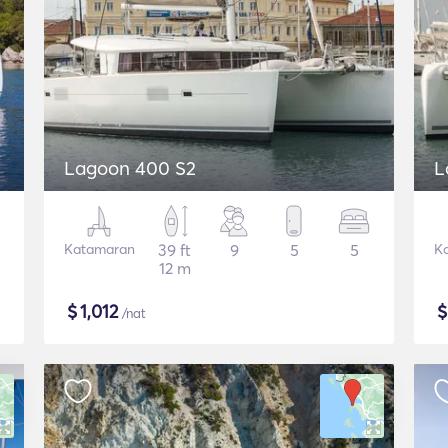
Lagoon 400 S2
L
Katamaran
39 ft
9
5
5
K
12 m
$
1,012
/nat