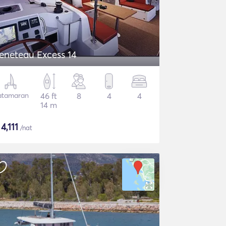
eneteau Excess 14
atamaran
46 ft
8
4
4
14 m
$
4,111
/nat