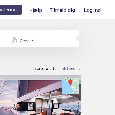
 notering
Hjælp
Tilmeld dig
Log ind
Gæster
sortere efter:
>