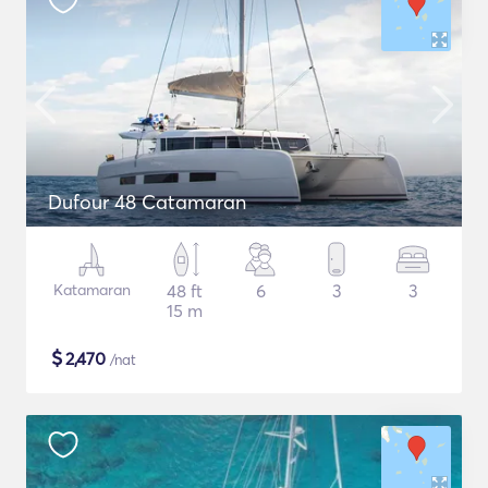
Dufour 48 Catamaran
Katamaran
48 ft
6
3
3
15 m
$
2,470
/nat