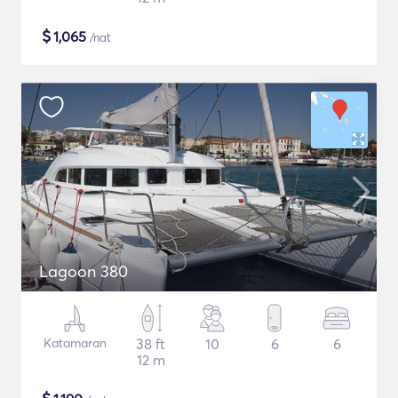
$
1,065
/nat
Lagoon 380
Katamaran
38 ft
10
6
6
12 m