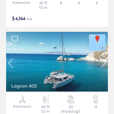
Katamaran
42 ft
8
4
4
13 m
$
4,364
/nat
Lagoon 400
Katamaran
40 ft
20
4
12 m
Krydstogt