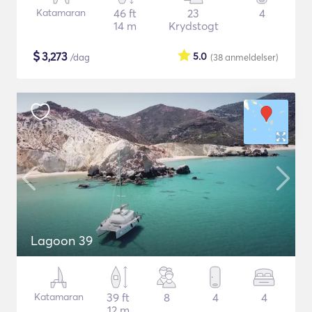
Katamaran
46 ft
23
4
14 m
Krydstogt
$
3,273
5.0
/dag
(38
anmeldelser
)
Lagoon 39
Katamaran
39 ft
8
4
4
12 m