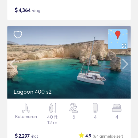
$
4,364
/dag
Lagoon 400 s2
Katamaran
40 ft
6
4
4
12 m
$
2,297
4.9
/nat
(64
anmeldelser
)