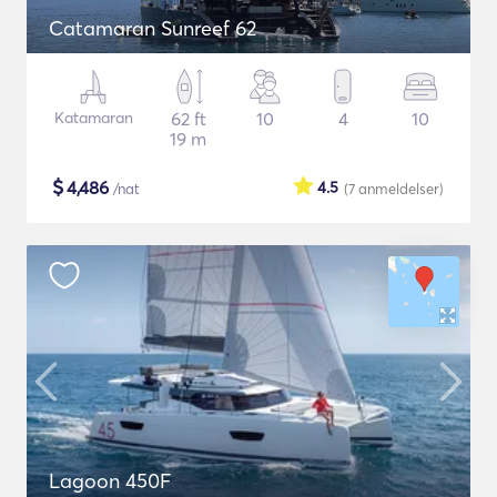
Catamaran Sunreef 62
Katamaran
62 ft
10
4
10
19 m
$
4,486
4.5
/nat
(7
anmeldelser
)
Lagoon 450F