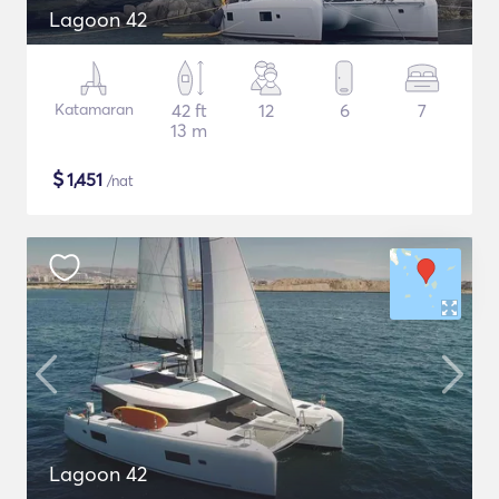
Lagoon 42
Katamaran
42 ft
12
6
7
13 m
$
1,451
/nat
Lagoon 42