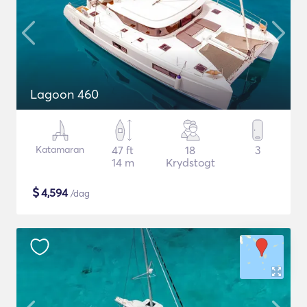
Lagoon 460
Katamaran
47 ft
18
3
14 m
Krydstogt
$
4,594
/dag