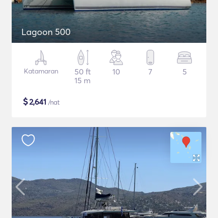
Lagoon 500
Katamaran
50 ft
10
7
5
15 m
$
2,641
/nat