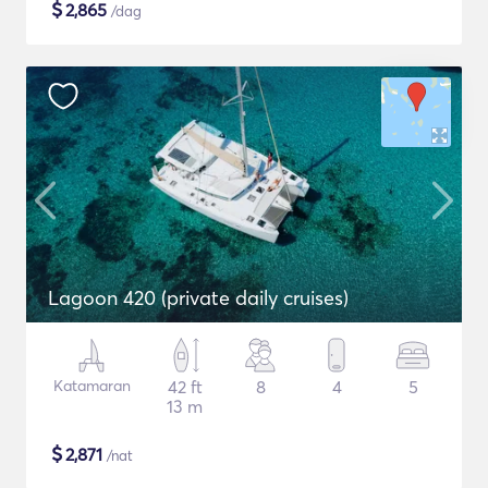
$
2,865
/dag
Lagoon 420 (private daily cruises)
Katamaran
42 ft
8
4
5
13 m
$
2,871
/nat