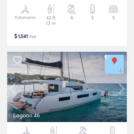
Katamaran
42 ft
8
5
5
13 m
$
1,541
/nat
Lagoon 46