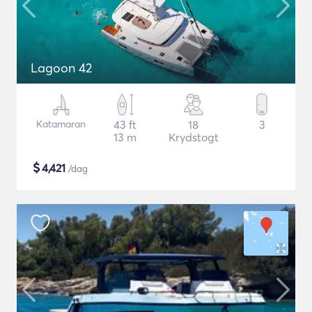
Lagoon 42
Katamaran
43 ft
18
3
13 m
Krydstogt
$
4,421
/dag