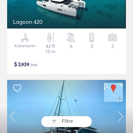
Lagoon 420
Katamaran
42 ft
6
3
3
13 m
$
3,939
/nat
Filtre