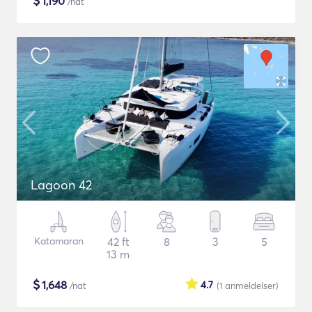
$
1,190
/nat
Lagoon 42
Katamaran
42 ft
8
3
5
13 m
$
1,648
4.7
/nat
(1
anmeldelser
)