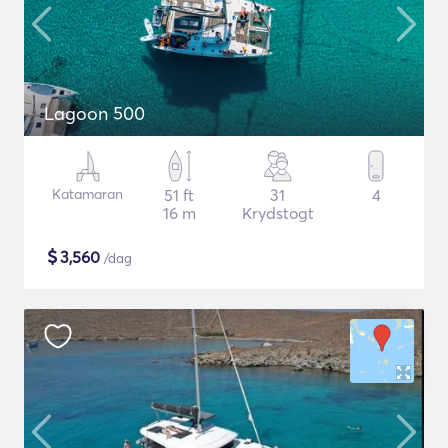
Lagoon 500
Katamaran
51 ft
31
4
16 m
Krydstogt
$
3,560
/dag