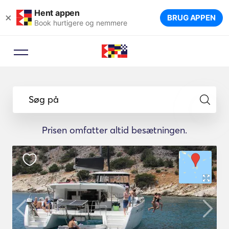
Hent appen
×
BRUG APPEN
Book hurtigere og nemmere
Søg på
Prisen omfatter altid besætningen.