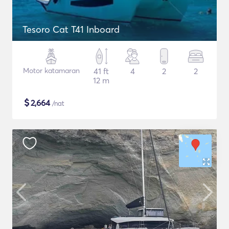
Tesoro Cat T41 Inboard
Motor katamaran
41 ft
4
2
2
12 m
$
2,664
/nat