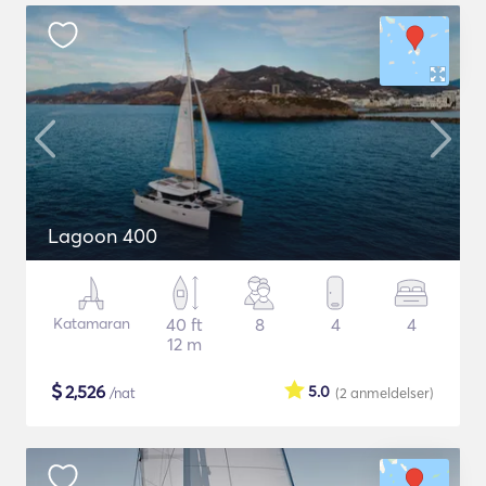
Lagoon 400
Katamaran
40 ft
8
4
4
12 m
$
2,526
5.0
/nat
(2
anmeldelser
)