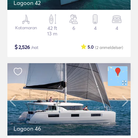
Lagoon 42
Katamaran
42 ft
6
4
4
13 m
$
2,526
5.0
/nat
(2
anmeldelser
)
Lagoon 46