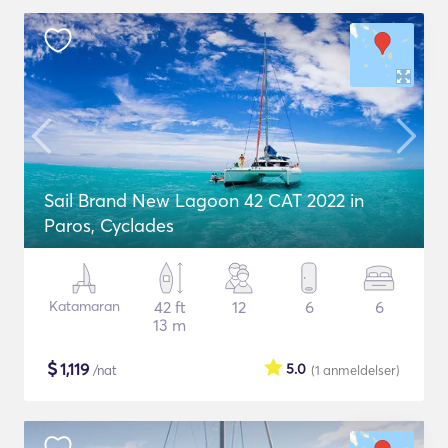
Sail Brand New Lagoon 42 CAT 2022 in
Paros, Cyclades
Katamaran
42 ft
12
6
6
13 m
$
1,119
5.0
/nat
(1
anmeldelser
)