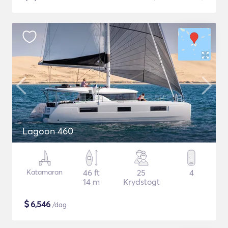
Lagoon 460
Katamaran
46 ft
25
4
14 m
Krydstogt
$
6,546
/dag