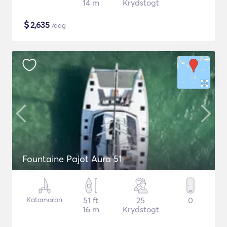
14 m
Krydstogt
$
2,635
/dag
Fountaine Pajot Aura 51
Katamaran
51 ft
25
0
16 m
Krydstogt