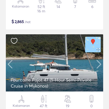
Katamaran
52 ft
14
7
6
16 m
$
2,865
/nat
Fountaine Pajot 47 (5-Hour Semi-Private
Cruise in Mykonos)
Katamaran
47 ft
19
0