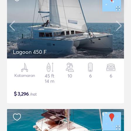
Lagoon 450 F
Katamaran
45 ft
10
6
6
14 m
$
3,296
/nat