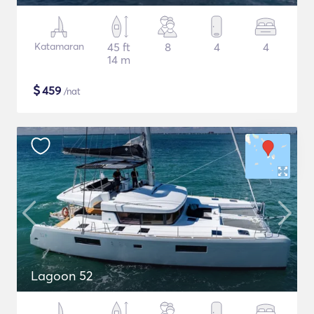
Katamaran
45 ft
8
4
4
14 m
$
459
/nat
Lagoon 52