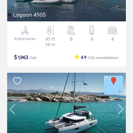
Lagoon 450S
Katamaran
45 ft
8
4
4
14 m
$
1,963
4.9
/nat
(126
anmeldelser
)