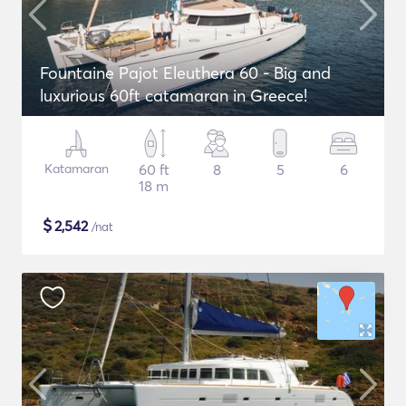
Fountaine Pajot Eleuthera 60 - Big and
luxurious 60ft catamaran in Greece!
Katamaran
60 ft
8
5
6
18 m
$
2,542
/nat