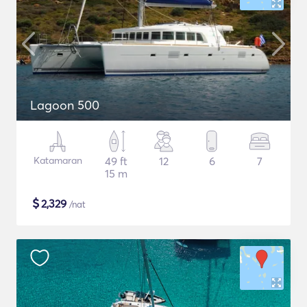
Lagoon 500
Katamaran
49 ft
12
6
7
15 m
$
2,329
/nat