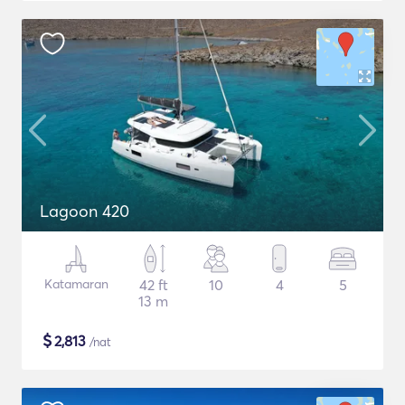
Lagoon 420
Katamaran
42 ft
10
4
5
13 m
$
2,813
/nat