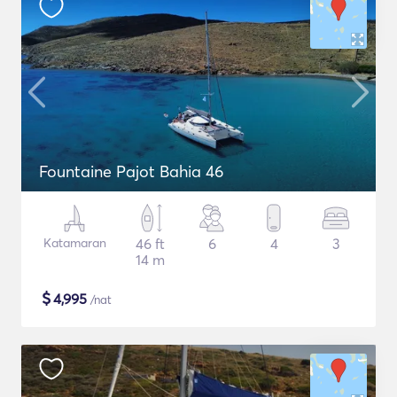
Fountaine Pajot Bahia 46
Katamaran
46 ft
6
4
3
14 m
$
4,995
/nat