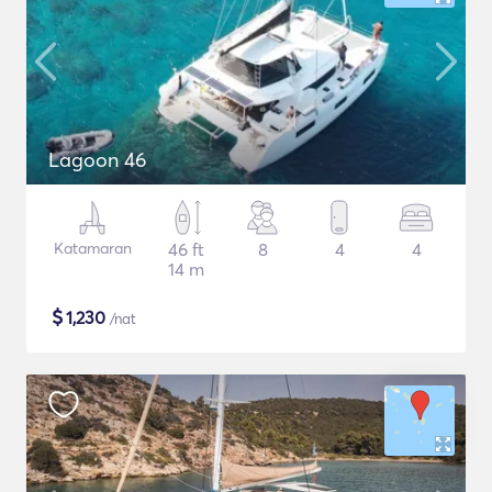
Lagoon 46
Katamaran
46 ft
8
4
4
14 m
$
1,230
/nat