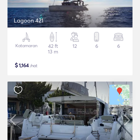
Lagoon 421
Katamaran
42 ft
12
6
6
13 m
$
1,164
/nat