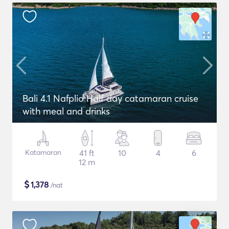
Bali 4.1 Nafplio Half day catamaran cruise
with meal and drinks
Katamaran
41 ft
10
4
6
12 m
$
1,378
/nat