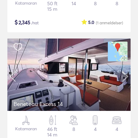
Katamaran
50 ft
14
8
8
15 m
$
2,345
5.0
/nat
(1
anmeldelser
)
Beneteau Excess 14
Katamaran
46 ft
8
4
4
14 m