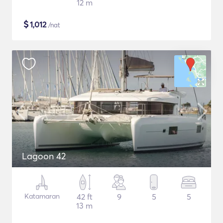
12 m
$
1,012
/nat
Lagoon 42
Katamaran
42 ft
9
5
5
13 m