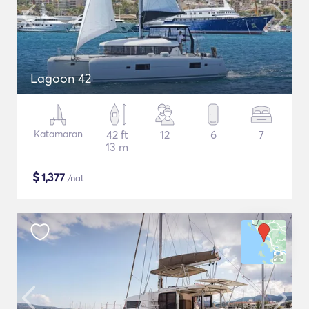
Lagoon 42
Katamaran
42 ft
12
6
7
13 m
$
1,377
/nat