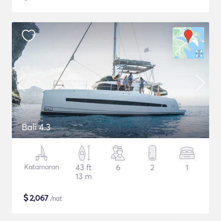
Bali 4.3
Katamaran
43 ft
6
2
1
13 m
$
2,067
/nat