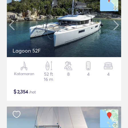
Lagoon 52F
Katamaran
52 ft
8
4
4
16 m
$
2,354
/nat