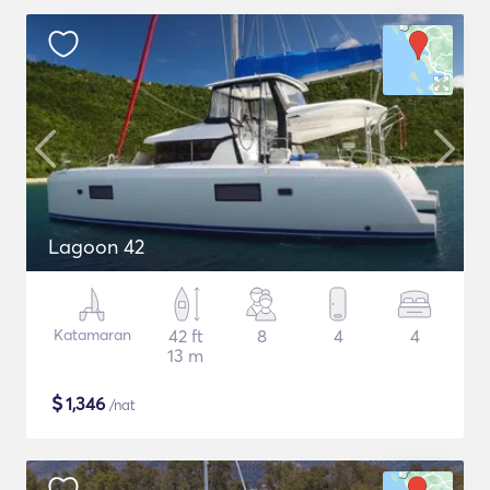
Lagoon 42
Katamaran
42 ft
8
4
4
13 m
$
1,346
/nat