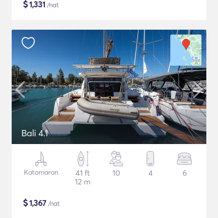
$
1,331
/nat
Bali 4.1
Katamaran
41 ft
10
4
6
12 m
$
1,367
/nat