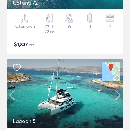
Catana 72
Katamaran
72 ft
6
3
7
22 m
$
1,837
/nat
Lagoon 51