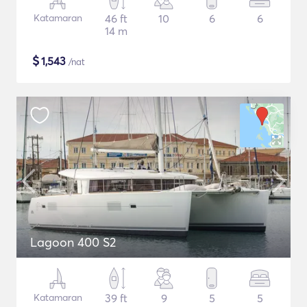
Katamaran
46 ft
10
6
6
14 m
$
1,543
/nat
Lagoon 400 S2
Katamaran
39 ft
9
5
5