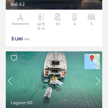
Bali 4.2
Katamaran
42 ft
10
4
5
13 m
$
1,265
/nat
Lagoon 50