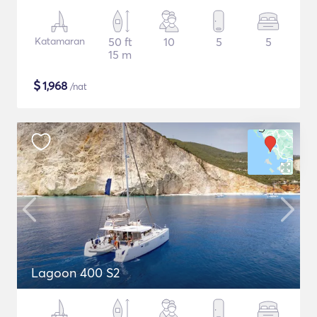
Katamaran
50 ft
10
5
5
15 m
$
1,968
/nat
Lagoon 400 S2