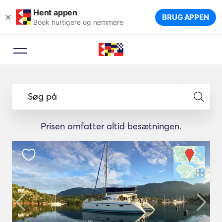
Hent appen
×
BRUG APPEN
Book hurtigere og nemmere
Søg på
Prisen omfatter altid besætningen.