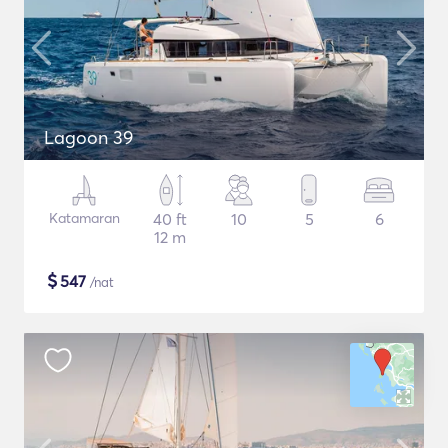
Lagoon 39
Katamaran
40 ft
10
5
6
12 m
$
547
/nat