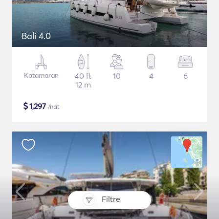
Bali 4.0
Katamaran
40 ft
10
4
6
12 m
$
1,297
/nat
Filtre