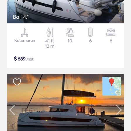
Bali 4.1
Katamaran
41 ft
10
6
6
12 m
$
689
/nat