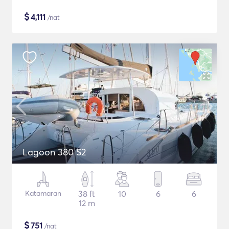
$
4,111
/nat
Lagoon 380 S2
Katamaran
38 ft
10
6
6
12 m
$
751
/nat