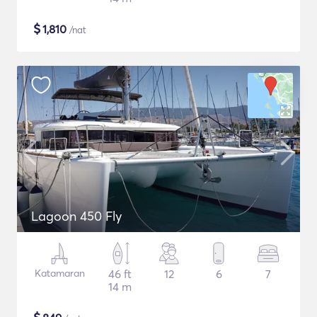
$
1,810
/nat
Lagoon 450 Fly
Katamaran
46 ft
12
6
7
14 m