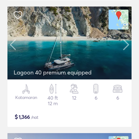
Lagoon 40 premium equipped
Katamaran
40 ft
12
6
6
12 m
$
1,366
/nat