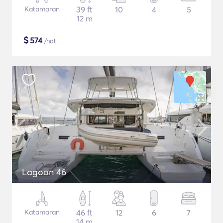
Katamaran
39 ft
10
4
5
12 m
$
574
/nat
Lagoon 46
Katamaran
46 ft
12
6
7
14 m