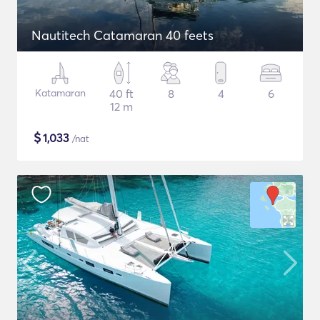
Nautitech Catamaran 40 feets
Katamaran
40 ft
8
4
6
12 m
$
1,033
/nat