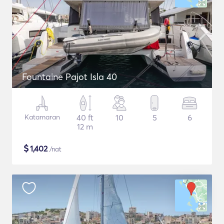
Fountaine Pajot Isla 40
Katamaran
40 ft
10
5
6
12 m
$
1,402
/nat