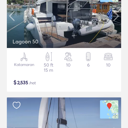
Lagoon 50
Katamaran
50 ft
10
6
10
15 m
$
2,535
/nat