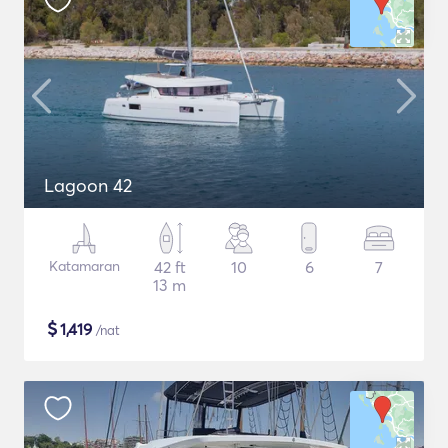
Lagoon 42
Katamaran
42 ft
10
6
7
13 m
$
1,419
/nat