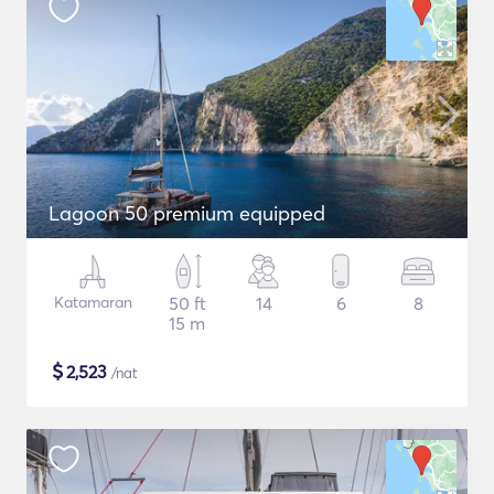
Lagoon 50 premium equipped
Katamaran
50 ft
14
6
8
15 m
$
2,523
/nat