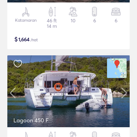
Katamaran
46 ft
10
6
6
14 m
$
1,664
/nat
Lagoon 450 F