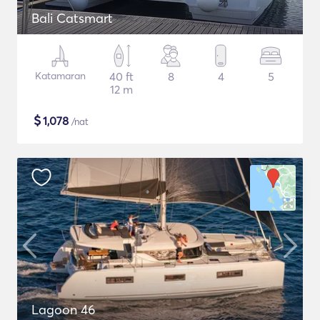
Bali Catsmart
Katamaran
40 ft
8
4
5
12 m
$
1,078
/nat
Lagoon 46