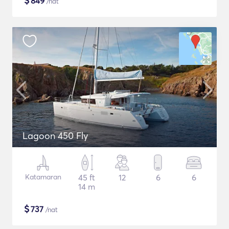
$
849
/nat
Lagoon 450 Fly
Katamaran
45 ft
12
6
6
14 m
$
737
/nat