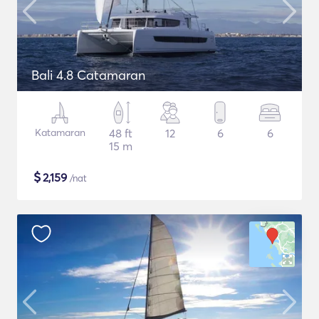
Bali 4.8 Catamaran
Katamaran
48 ft
12
6
6
15 m
$
2,159
/nat