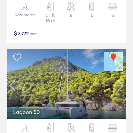
Katamaran
51 ft
8
6
6
16 m
$
3,772
/nat
Lagoon 50