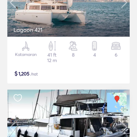
Lagoon 421
Katamaran
41 ft
8
4
6
12 m
$
1,205
/nat