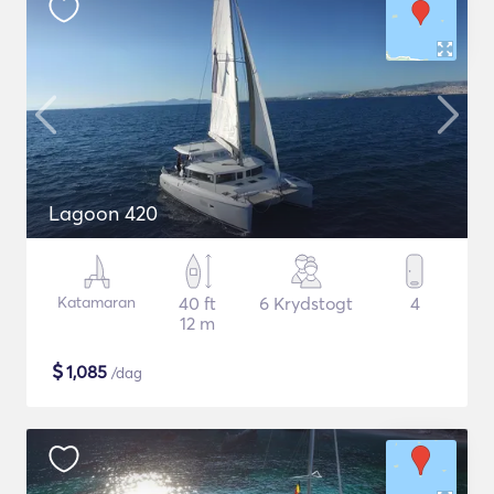
Lagoon 420
Katamaran
40 ft
6 Krydstogt
4
12 m
$
1,085
/dag