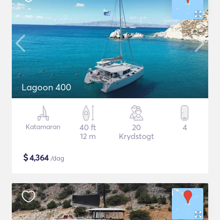
Lagoon 400
Katamaran
40 ft
20
4
12 m
Krydstogt
$
4,364
/dag