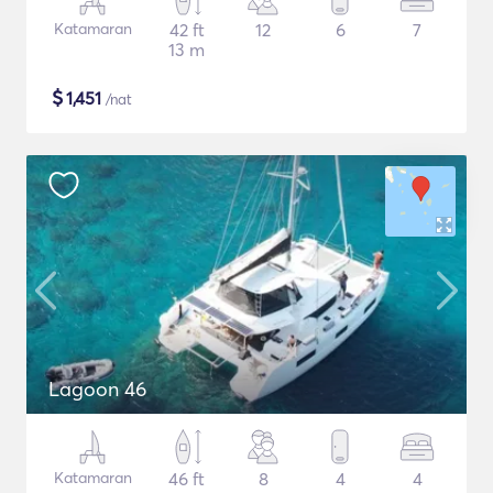
Katamaran
42 ft
12
6
7
13 m
$
1,451
/nat
Lagoon 46
Katamaran
46 ft
8
4
4