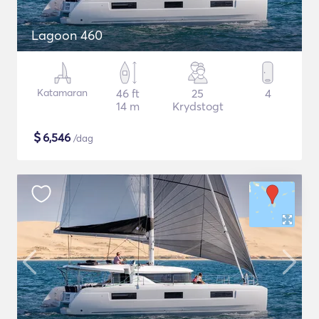
Lagoon 460
Katamaran
46 ft
25
4
14 m
Krydstogt
$
6,546
/dag