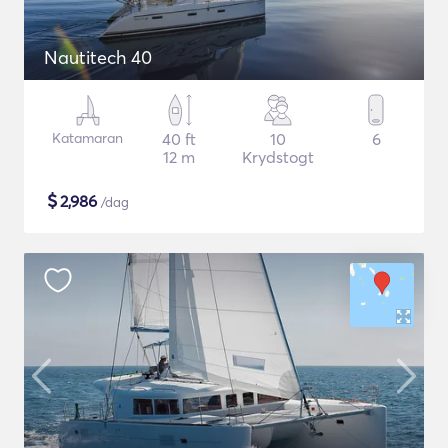
Nautitech 40
Katamaran
40 ft
10
6
12 m
Krydstogt
$
2,986
/dag