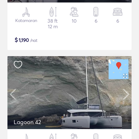
Katamaran
38 ft
10
6
6
12 m
$
1,190
/nat
Lagoon 42