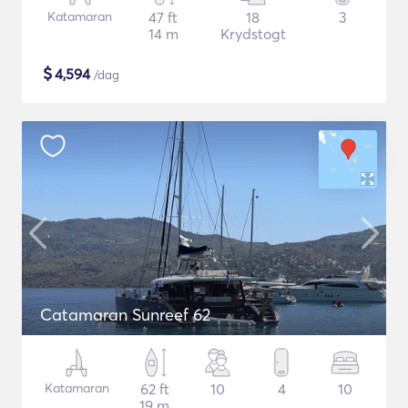
Katamaran
47 ft
18
3
14 m
Krydstogt
$
4,594
/dag
Catamaran Sunreef 62
Katamaran
62 ft
10
4
10
19 m