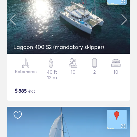
Lagoon 400 S2 (mandatory skipper)
Katamaran
40 ft
10
2
10
12 m
$
885
/nat