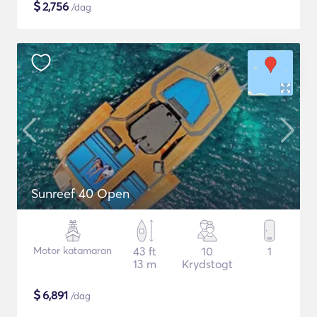
$
2,756
/dag
Sunreef 40 Open
Motor katamaran
43 ft
10
1
13 m
Krydstogt
$
6,891
/dag