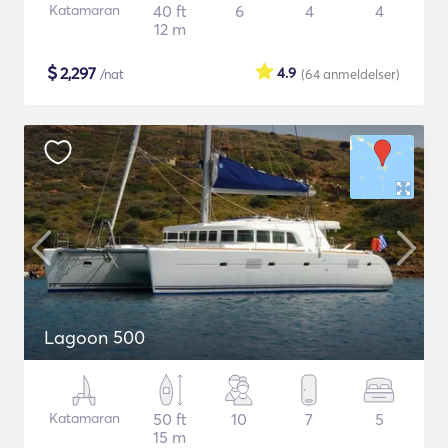
Katamaran
40 ft
6
4
4
12 m
$
2,297
4.9
/nat
(64
anmeldelser
)
Lagoon 500
Katamaran
50 ft
10
7
5
15 m