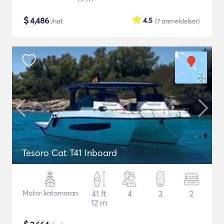
$
4,486
4.5
/nat
(7
anmeldelser
)
Tesoro Cat T41 Inboard
Motor katamaran
41 ft
4
2
2
12 m