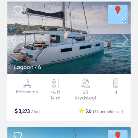
Lagoon 46
Katamaran
46 ft
23
4
14 m
Krydstogt
$
3,273
5.0
/dag
(38
anmeldelser
)