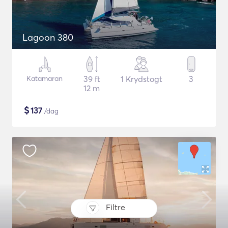
Lagoon 380
Katamaran
39 ft
1 Krydstogt
3
12 m
$
137
/dag
Filtre