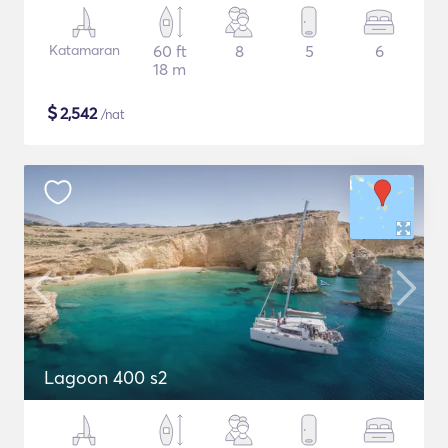
Katamaran
60 ft
8
5
6
18 m
$
2,542
/nat
Lagoon 400 s2