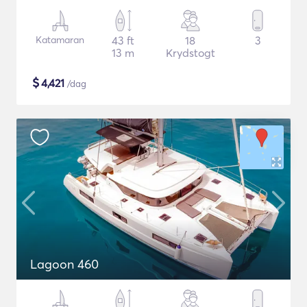
Katamaran
43 ft
18
3
13 m
Krydstogt
$
4,421
/dag
Lagoon 460