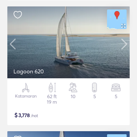
Lagoon 620
Katamaran
62 ft
10
5
5
19 m
$
3,778
/nat