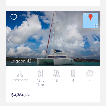
Lagoon 42
Katamaran
42 ft
8
4
4
13 m
$
4,364
/nat