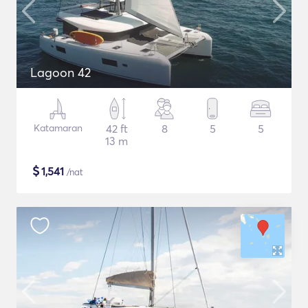
Lagoon 42
Katamaran
42 ft
8
5
5
13 m
$
1,541
/nat