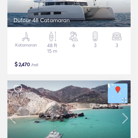
Dufour 48 Catamaran
Katamaran
48 ft
6
3
3
15 m
$
2,470
/nat