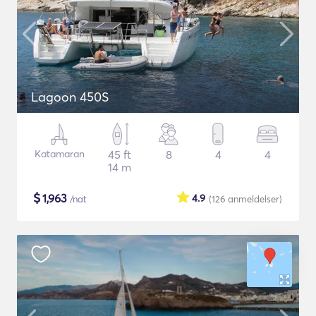
Lagoon 450S
Katamaran
45 ft
8
4
4
14 m
$
1,963
4.9
/nat
(126
anmeldelser
)