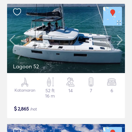
Lagoon 52
Katamaran
52 ft
14
7
6
16 m
$
2,865
/nat