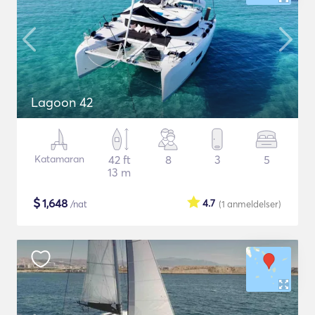
Lagoon 42
Katamaran
42 ft
8
3
5
13 m
$
1,648
4.7
/nat
(1
anmeldelser
)