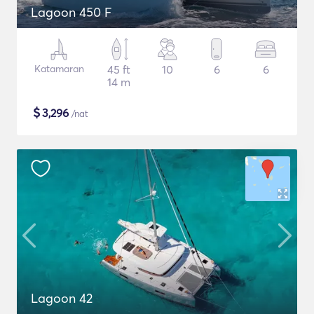
Lagoon 450 F
Katamaran
45 ft
10
6
6
14 m
$
3,296
/nat
Lagoon 42