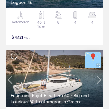
Lagoon 46
Katamaran
46 ft
8
4
4
14 m
$
4,421
/nat
Fountaine Pajot Eleuthera 60 - Big and
luxurious 60ft catamaran in Greece!