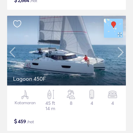
$
2,664
/nat
Lagoon 450F
Katamaran
45 ft
8
4
4
14 m
$
459
/nat