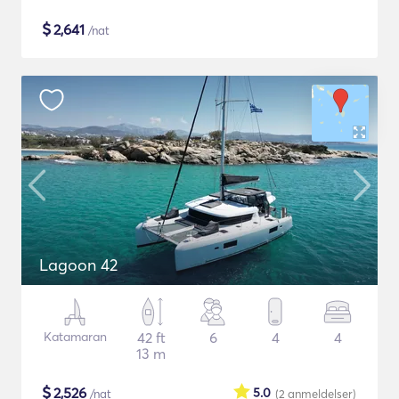
$
2,641
/nat
Lagoon 42
Katamaran
42 ft
6
4
4
13 m
$
2,526
5.0
/nat
(2
anmeldelser
)