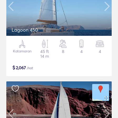
Lagoon 450
Katamaran
45 ft
8
4
4
14 m
$
2,067
/nat