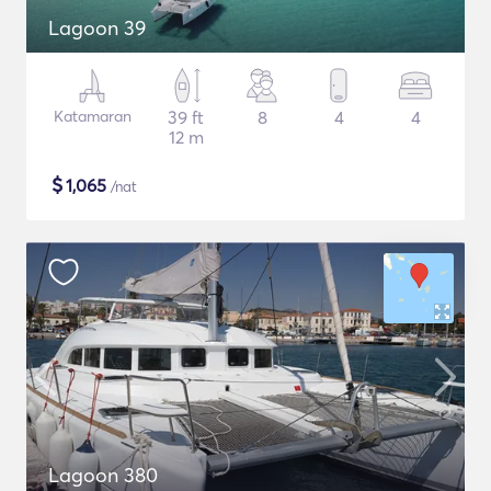
Lagoon 39
Katamaran
39 ft
8
4
4
12 m
$
1,065
/nat
Lagoon 380