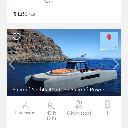
14 m
$
1,230
/nat
Sunreef Yachts 40 Open Sunreef Power
Katamaran
43 ft
8 Krydstogt
1
13 m