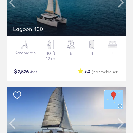
Lagoon 400
Katamaran
40 ft
8
4
4
12 m
$
2,526
5.0
/nat
(2
anmeldelser
)