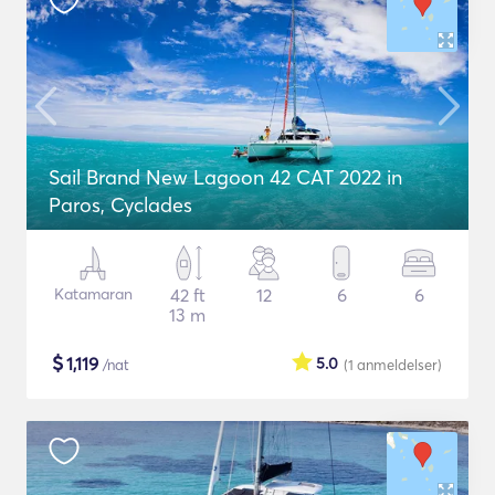
Sail Brand New Lagoon 42 CAT 2022 in
Paros, Cyclades
Katamaran
42 ft
12
6
6
13 m
$
1,119
5.0
/nat
(1
anmeldelser
)