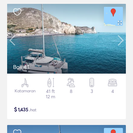
Bali 4.1
Katamaran
41 ft
8
3
4
12 m
$
1,435
/nat