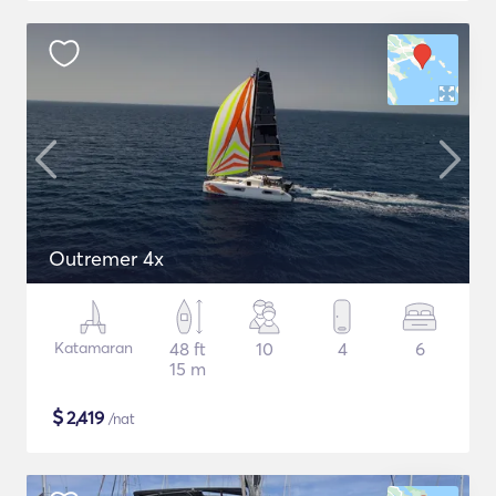
Outremer 4x
Katamaran
48 ft
10
4
6
15 m
$
2,419
/nat