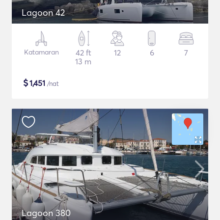
Lagoon 42
Katamaran
42 ft
12
6
7
13 m
$
1,451
/nat
Lagoon 380