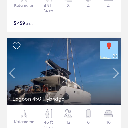
Katamaran
45 ft
8
4
4
14 m
$
459
/nat
Lagoon 450 Flybridge
Katamaran
46 ft
12
6
16
14 m