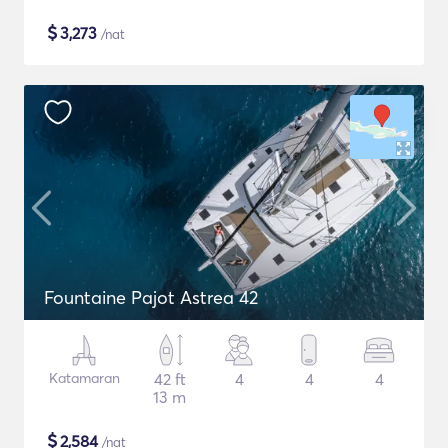
$
3,273
/nat
Fountaine Pajot Astrea 42
Katamaran
42 ft
4
4
4
13 m
$
2,584
/nat