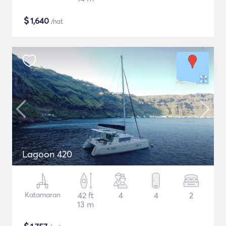
$
1,640
/nat
Lagoon 420
Katamaran
42 ft
4
4
2
13 m