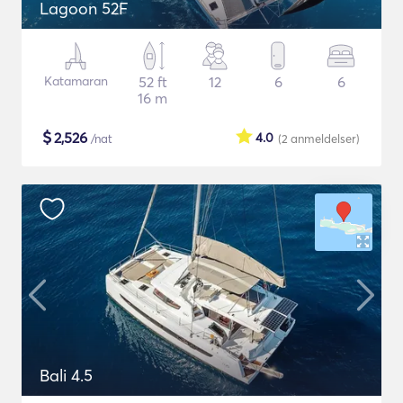
Lagoon 52F
Katamaran
52 ft
12
6
6
16 m
$
2,526
4.0
/nat
(2
anmeldelser
)
Bali 4.5