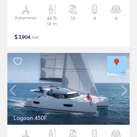
Katamaran
46 ft
10
4
4
14 m
$
3,904
/nat
Lagoon 450F