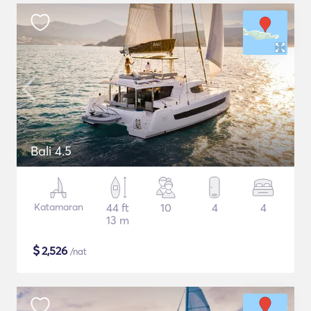
Bali 4.5
Katamaran
44 ft
10
4
4
13 m
$
2,526
/nat