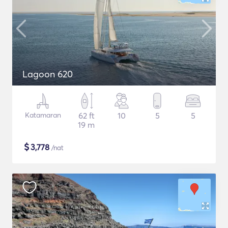
Lagoon 620
Katamaran
62 ft
10
5
5
19 m
$
3,778
/nat