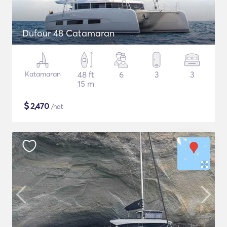
Dufour 48 Catamaran
Katamaran
48 ft
6
3
3
15 m
$
2,470
/nat