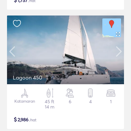
$
1,757
/nat
Lagoon 450
Katamaran
45 ft
6
4
1
14 m
$
2,986
/nat