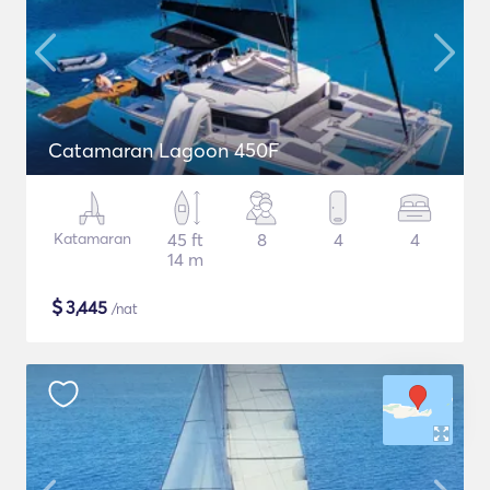
Catamaran Lagoon 450F
Katamaran
45 ft
8
4
4
14 m
$
3,445
/nat