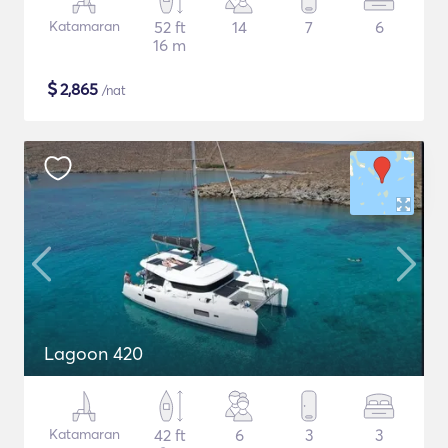
Katamaran
52 ft
14
7
6
16 m
$
2,865
/nat
Lagoon 420
Katamaran
42 ft
6
3
3