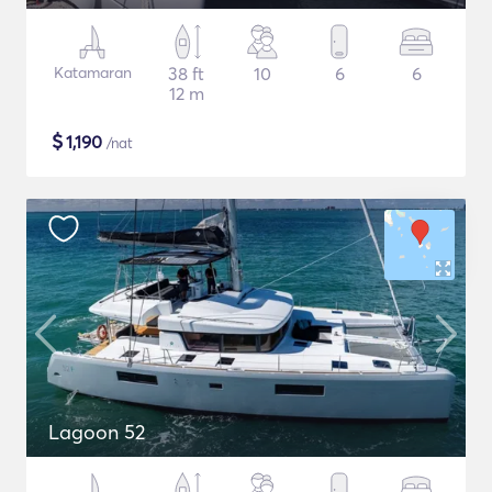
Katamaran
38 ft
10
6
6
12 m
$
1,190
/nat
Lagoon 52