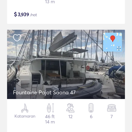
13 m
$
3,939
/nat
Fountaine Pajot Saona 47
Katamaran
46 ft
12
6
7
14 m