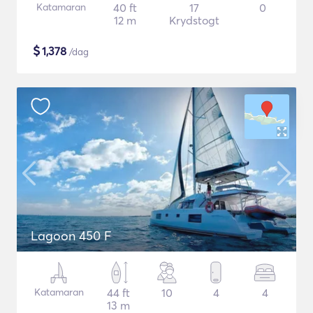
Katamaran
40 ft
17
0
12 m
Krydstogt
$
1,378
/dag
Lagoon 450 F
Katamaran
44 ft
10
4
4
13 m