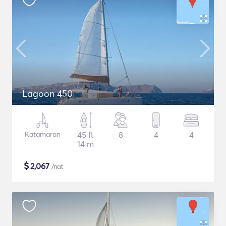
Lagoon 450
Katamaran
45 ft
8
4
4
14 m
$
2,067
/nat