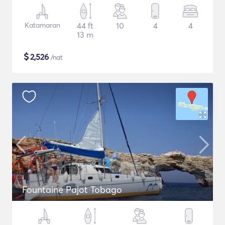
Katamaran
44 ft
10
4
4
13 m
$
2,526
/nat
Fountaine Pajot Tobago