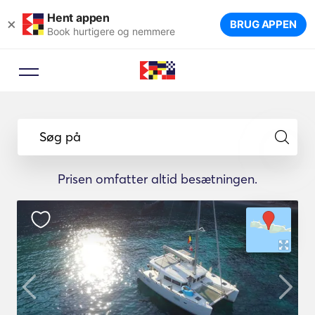
Hent appen
×
BRUG APPEN
Book hurtigere og nemmere
Søg på
Prisen omfatter altid besætningen.