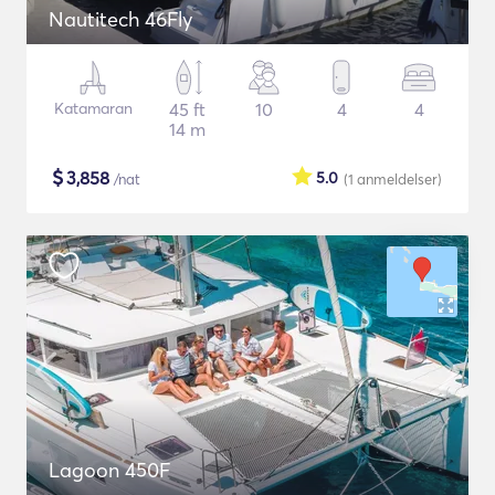
Nautitech 46Fly
Katamaran
45 ft
10
4
4
14 m
$
3,858
5.0
/nat
(1
anmeldelser
)
Lagoon 450F