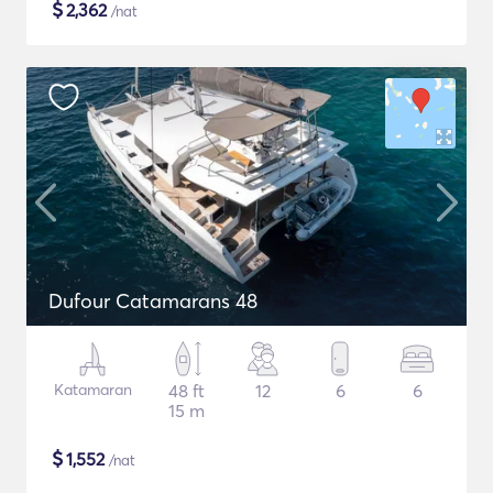
$
2,362
/nat
Dufour Catamarans 48
Katamaran
48 ft
12
6
6
15 m
$
1,552
/nat