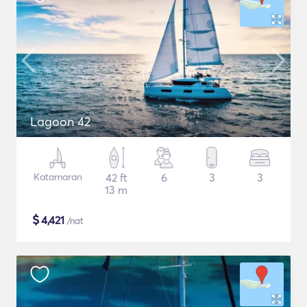
Lagoon 42
Katamaran
42 ft
6
3
3
13 m
$
4,421
/nat