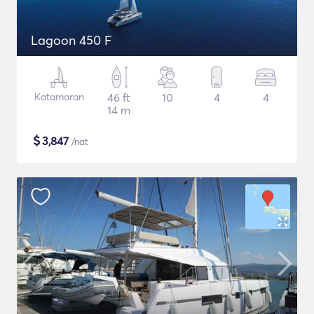
Lagoon 450 F
Katamaran
46 ft
10
4
4
14 m
$
3,847
/nat