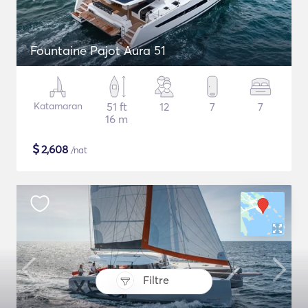
Fountaine Pajot Aura 51
Katamaran
51 ft
12
7
7
16 m
$
2,608
/nat
Filtre