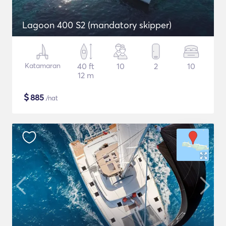
Lagoon 400 S2 (mandatory skipper)
Katamaran
40 ft
10
2
10
12 m
$
885
/nat