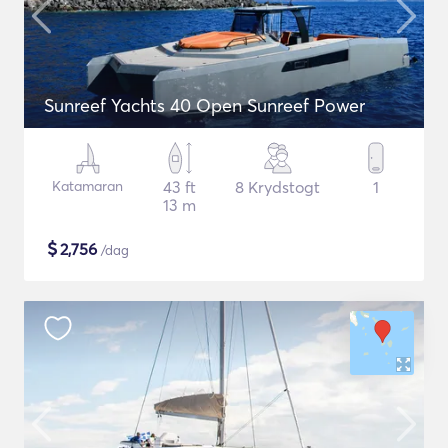
Sunreef Yachts 40 Open Sunreef Power
Katamaran
43 ft
8 Krydstogt
1
13 m
$
2,756
/dag