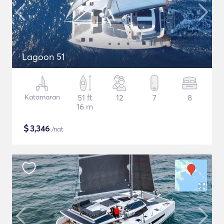
Lagoon 51
Katamaran
51 ft
12
7
8
16 m
$
3,346
/nat