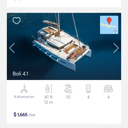
Bali 4.1
Katamaran
41 ft
10
4
4
12 m
$
1,665
/nat