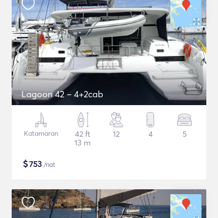
Lagoon 42 – 4+2cab
Katamaran
42 ft
12
4
5
13 m
$
753
/nat