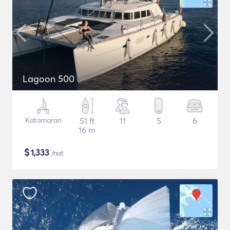
Lagoon 500
Katamaran
51 ft
11
5
6
16 m
$
1,333
/nat