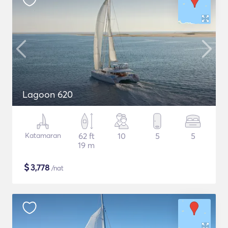
Lagoon 620
Katamaran
62 ft
10
5
5
19 m
$
3,778
/nat