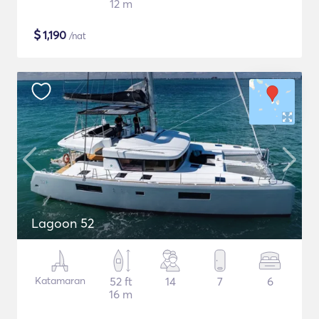
12 m
$
1,190
/nat
Lagoon 52
Katamaran
52 ft
14
7
6
16 m