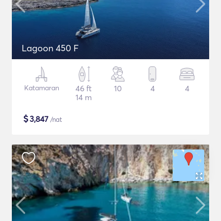
Lagoon 450 F
Katamaran
46 ft
10
4
4
14 m
$
3,847
/nat