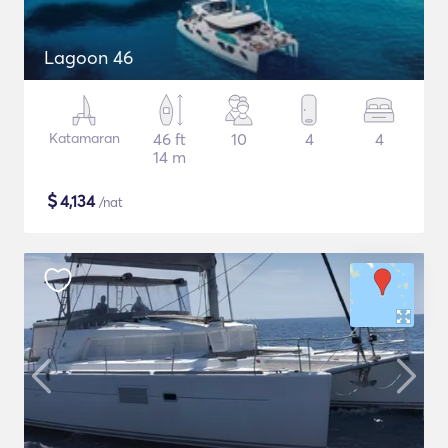
Lagoon 46
Katamaran
46 ft
10
4
4
14 m
$
4,134
/nat