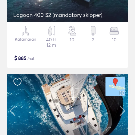
Lagoon 400 S2 (mandatory skipper)
Katamaran
40 ft
10
2
10
12 m
$
885
/nat