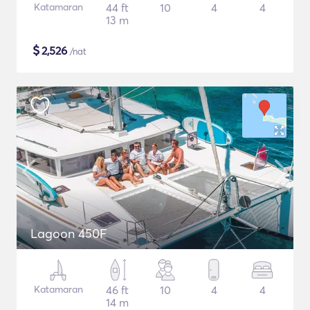
Katamaran
44 ft
10
4
4
13 m
$
2,526
/nat
Lagoon 450F
Katamaran
46 ft
10
4
4
14 m