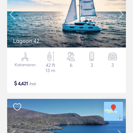
Lagoon 42
Katamaran
42 ft
6
3
3
13 m
$
4,421
/nat