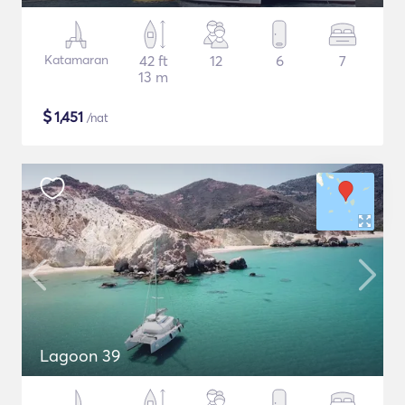
Katamaran
42 ft
12
6
7
13 m
$
1,451
/nat
Lagoon 39