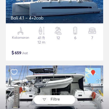
Bali 4.1 – 4+2cab
Katamaran
41 ft
12
6
7
12 m
$
659
/nat
Filtre