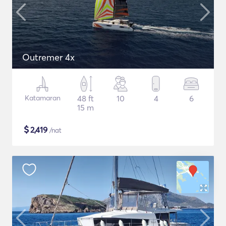
Outremer 4x
Katamaran
48 ft
10
4
6
15 m
$
2,419
/nat