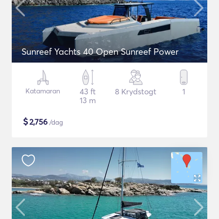
Sunreef Yachts 40 Open Sunreef Power
Katamaran
43 ft
8 Krydstogt
1
13 m
$
2,756
/dag