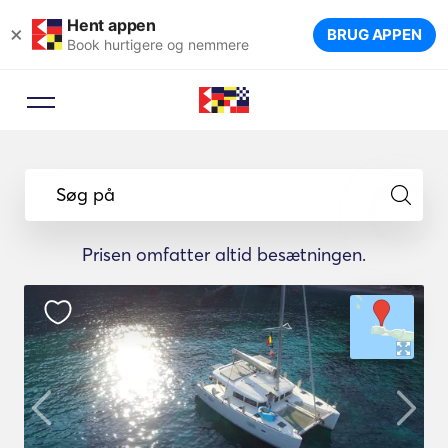
Hent appen
×
BRUG APPEN
Book hurtigere og nemmere
Søg på
Prisen omfatter altid besætningen.