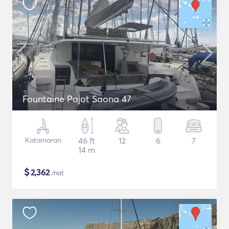
Fountaine Pajot Saona 47
Katamaran
46 ft
12
6
7
14 m
$
2,362
/nat