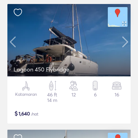
Lagoon 450 Flybridge
Katamaran
46 ft
12
6
16
14 m
$
1,640
/nat