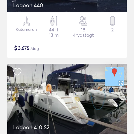
Lagoon 440
Katamaran
44 ft
18
2
13 m
Krydstogt
$
3,675
/dag
Lagoon 410 S2