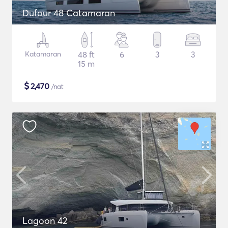
Dufour 48 Catamaran
Katamaran
48 ft
6
3
3
15 m
$
2,470
/nat
Lagoon 42