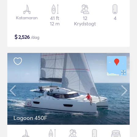
Katamaran
41 ft
12
4
12 m
Krydstogt
$
2,526
/dag
Lagoon 450F