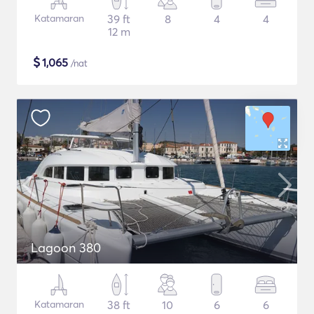
Katamaran
39 ft
8
4
4
12 m
$
1,065
/nat
Lagoon 380
Katamaran
38 ft
10
6
6