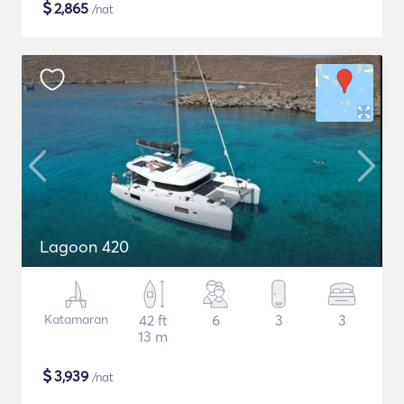
$
2,865
/nat
Lagoon 420
Katamaran
42 ft
6
3
3
13 m
$
3,939
/nat