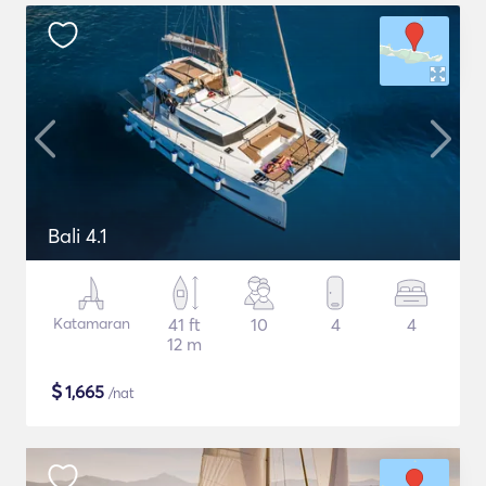
Bali 4.1
Katamaran
41 ft
10
4
4
12 m
$
1,665
/nat