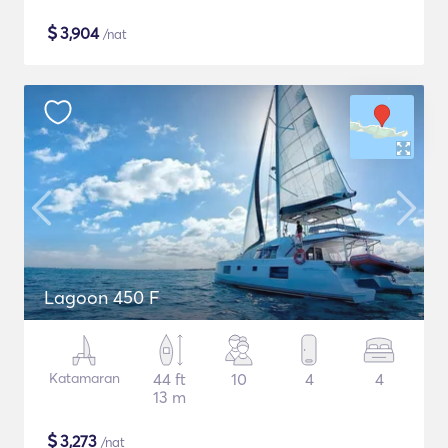
$
3,904
/nat
Lagoon 450 F
Katamaran
44 ft
10
4
4
13 m
$
3,273
/nat