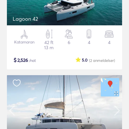
Lagoon 42
Katamaran
42 ft
6
4
4
13 m
$
2,526
5.0
/nat
(2
anmeldelser
)