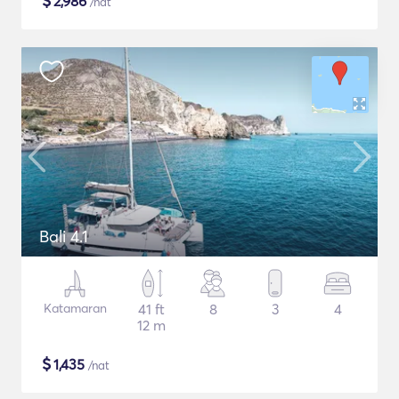
$
2,986
/nat
Bali 4.1
Katamaran
41 ft
8
3
4
12 m
$
1,435
/nat