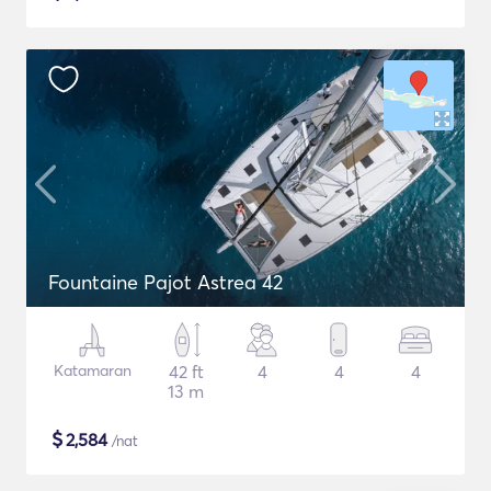
Fountaine Pajot Astrea 42
Katamaran
42 ft
4
4
4
13 m
$
2,584
/nat