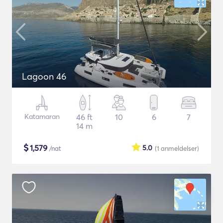
Lagoon 46
Katamaran
46 ft
10
6
7
14 m
$
1,579
5.0
/nat
(1
anmeldelser
)