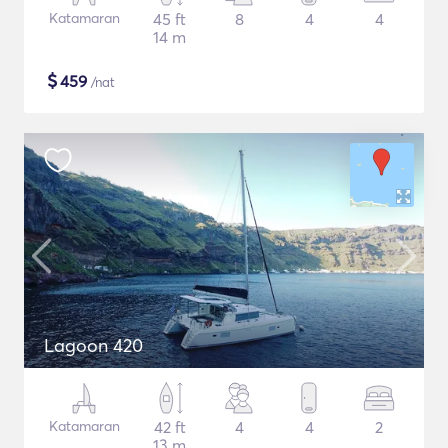
Katamaran
45 ft
8
4
4
14 m
$
459
/nat
Lagoon 420
Katamaran
42 ft
4
4
2
13 m