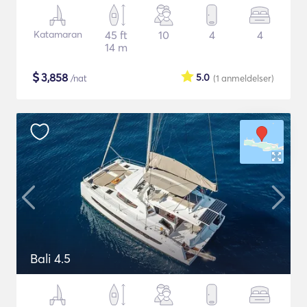
Katamaran
45 ft
10
4
4
14 m
$
3,858
5.0
/nat
(1
anmeldelser
)
Bali 4.5