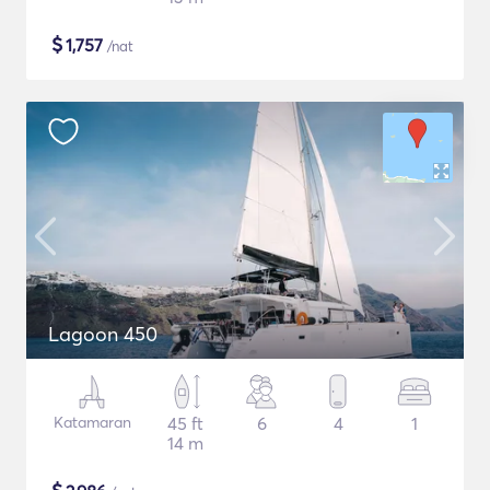
$
1,757
/nat
Lagoon 450
Katamaran
45 ft
6
4
1
14 m