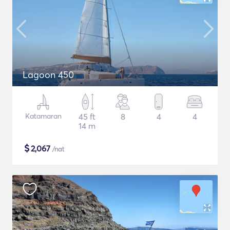
Lagoon 450
Katamaran
45 ft
8
4
4
14 m
$
2,067
/nat