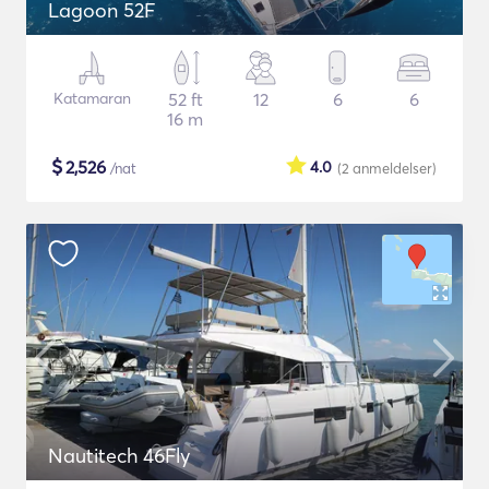
Lagoon 52F
Katamaran
52 ft
12
6
6
16 m
$
2,526
4.0
/nat
(2
anmeldelser
)
Nautitech 46Fly