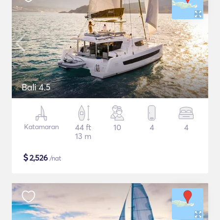
Bali 4.5
Katamaran
44 ft
10
4
4
13 m
$
2,526
/nat