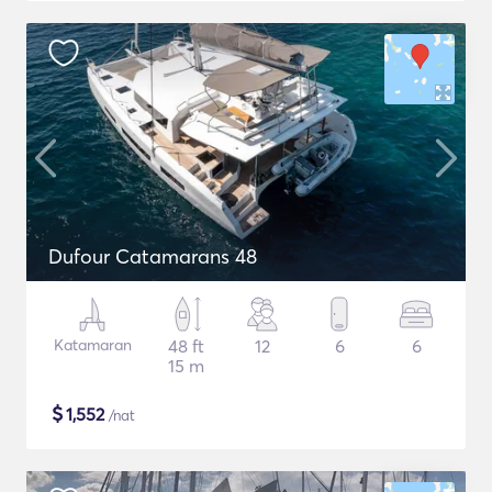
Dufour Catamarans 48
Katamaran
48 ft
12
6
6
15 m
$
1,552
/nat