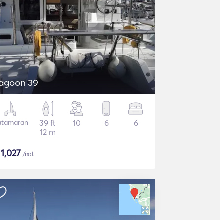
agoon 39
atamaran
39 ft
10
6
6
12 m
$
1,027
/nat