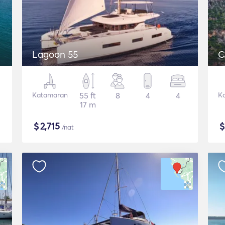
Lagoon 55
C
Katamaran
55 ft
8
4
4
K
17 m
$
2,715
/nat