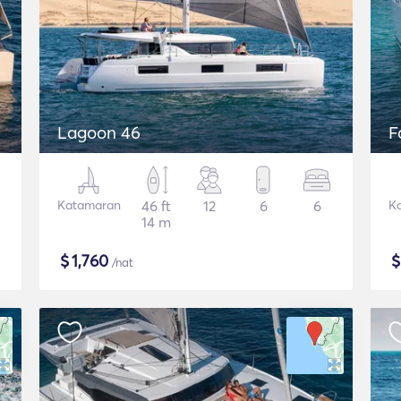
Lagoon 46
F
Katamaran
46 ft
12
6
6
K
14 m
$
1,760
/nat