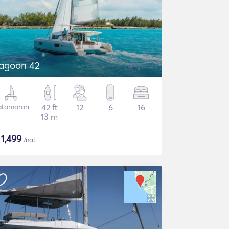
agoon 42
atamaran
42 ft
12
6
16
13 m
$
1,499
/nat