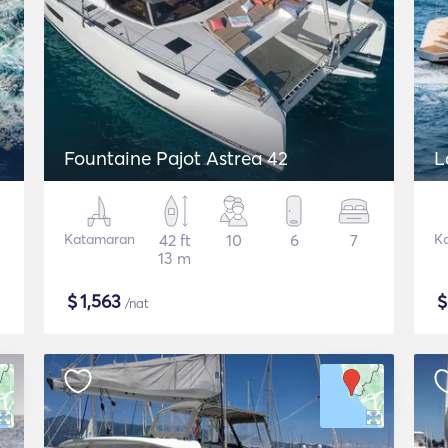
Fountaine Pajot Astrea 42
L
Katamaran
42 ft
10
6
7
K
13 m
$
1,563
/nat