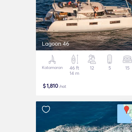
Lagoon 46
Katamaran
46 ft
12
5
15
14 m
$
1,810
/nat