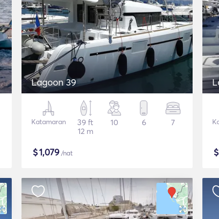
Lagoon 39
L
Katamaran
39 ft
10
6
7
K
12 m
$
1,079
/nat