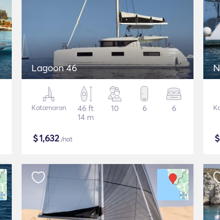
Lagoon 46
N
Katamaran
46 ft
10
6
6
K
14 m
$
1,632
/nat