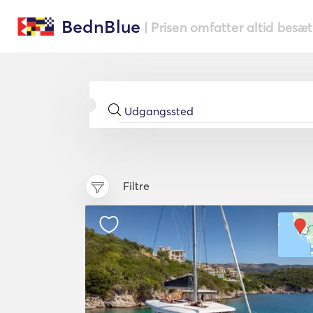
BednBlue
| Prisen omfatter altid besæ
Filtre