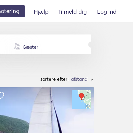
 notering
Hjælp
Tilmeld dig
Log ind
Gæster
sortere efter:
>