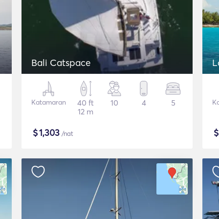
Bali Catspace
L
Katamaran
40 ft
10
4
5
K
12 m
$
1,303
/nat