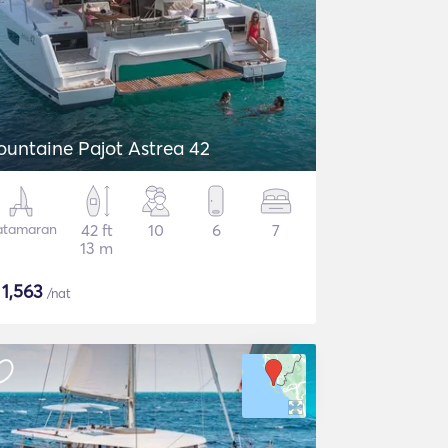
ountaine Pajot Astrea 42
atamaran
42 ft
10
6
7
13 m
$
1,563
/nat