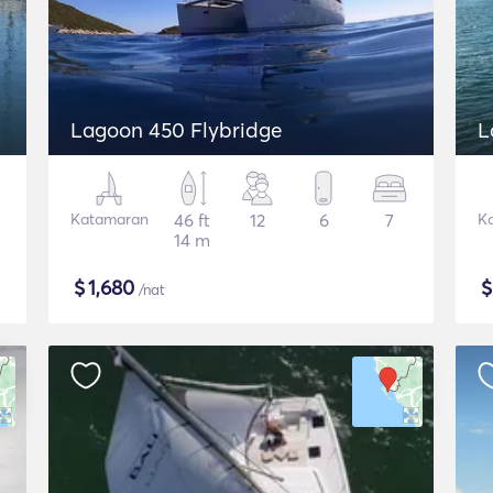
Lagoon 450 Flybridge
L
Katamaran
46 ft
12
6
7
K
14 m
$
1,680
/nat