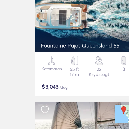
Fountaine Pajot Queensland 55
Katamaran
55 ft
22
3
17 m
Krydstogt
$
3,043
/dag