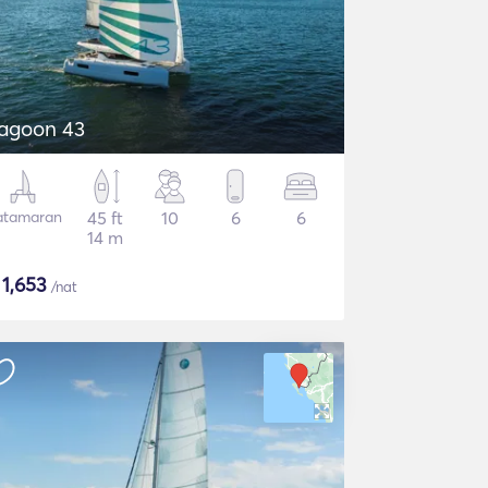
agoon 43
atamaran
45 ft
10
6
6
14 m
$
1,653
/nat