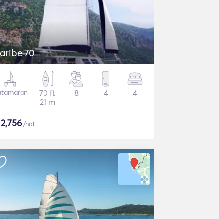
aribe 70
atamaran
70 ft
8
4
4
21 m
$
2,756
/nat