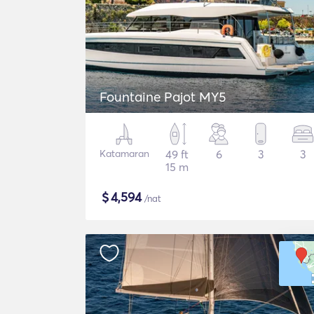
Fountaine Pajot MY5
Katamaran
49 ft
6
3
3
15 m
$
4,594
/nat