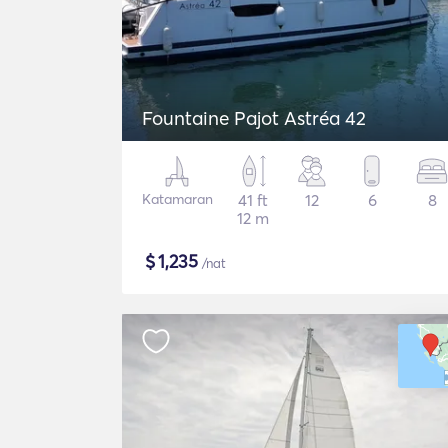
Fountaine Pajot Astréa 42
Katamaran
41 ft
12
6
8
12 m
$
1,235
/nat