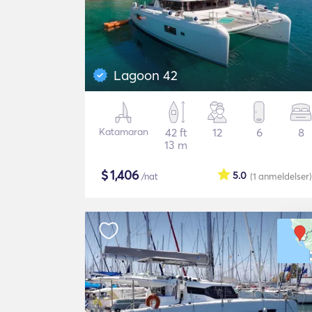
Lagoon 42
Katamaran
42 ft
12
6
8
13 m
$
1,406
5.0
/nat
(1
anmeldelser
)