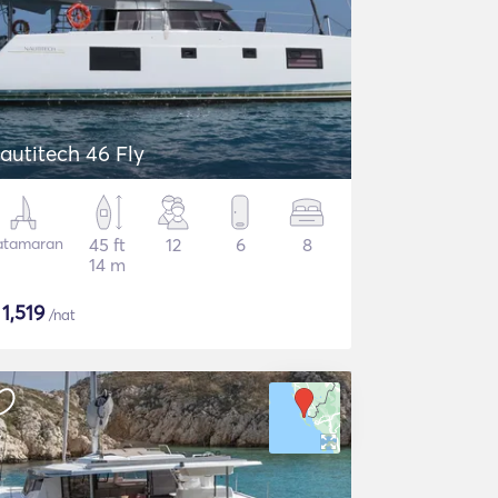
autitech 46 Fly
atamaran
45 ft
12
6
8
14 m
$
1,519
/nat