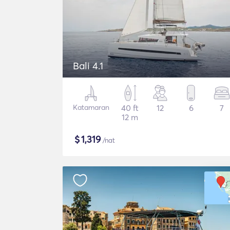
Bali 4.1
Katamaran
40 ft
12
6
7
12 m
$
1,319
/nat