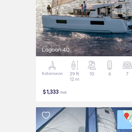
Lagoon 40
Katamaran
39 ft
10
6
7
12 m
$
1,333
/nat