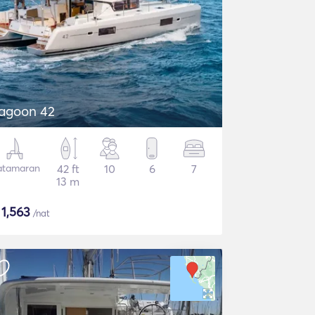
agoon 42
atamaran
42 ft
10
6
7
13 m
$
1,563
/nat