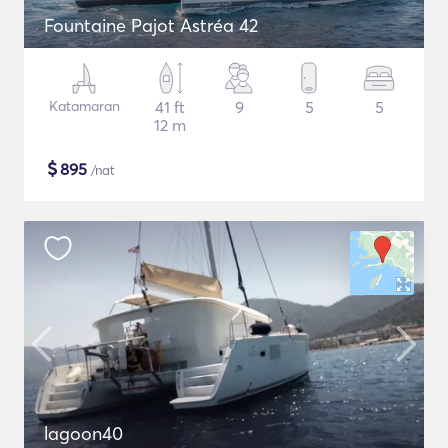
Fountaine Pajot Astréa 42
Katamaran
41 ft
9
5
5
12 m
$
895
/nat
lagoon40