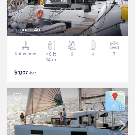
Lagoon 46
Katamaran
46 ft
9
4
7
14 m
$
1,107
/nat