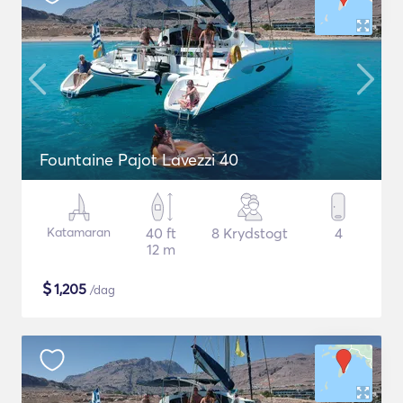
Fountaine Pajot Lavezzi 40
Katamaran
40 ft
8 Krydstogt
4
12 m
$
1,205
/dag