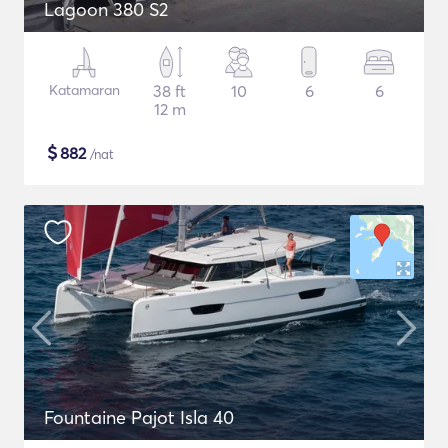
Lagoon 380 S2
Katamaran
38 ft
10
6
6
12 m
$
882
/nat
Fountaine Pajot Isla 40