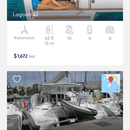
Lagoon 42
Katamaran
42 ft
10
6
6
13 m
$
1,672
/nat