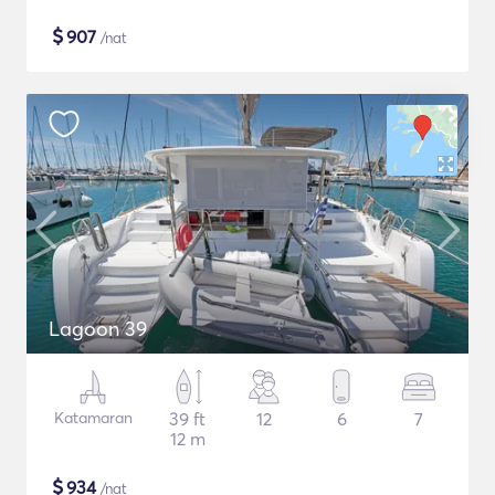
$
907
/nat
Lagoon 39
Katamaran
39 ft
12
6
7
12 m
$
934
/nat