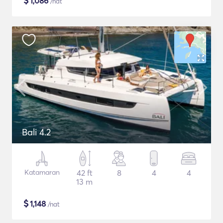
$
1,086
/nat
Bali 4.2
Katamaran
42 ft
8
4
4
13 m
$
1,148
/nat