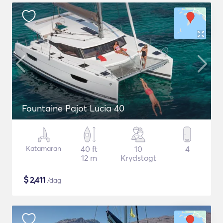
Fountaine Pajot Lucia 40
Katamaran
40 ft
10
4
12 m
Krydstogt
$
2,411
/dag