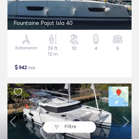
Fountaine Pajot Isla 40
Katamaran
39 ft
10
4
6
12 m
$
942
/nat
Filtre