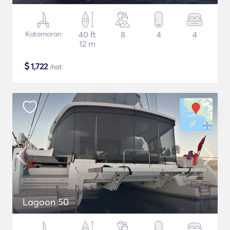
Katamaran
40 ft
8
4
4
12 m
$
1,722
/nat
Lagoon 50