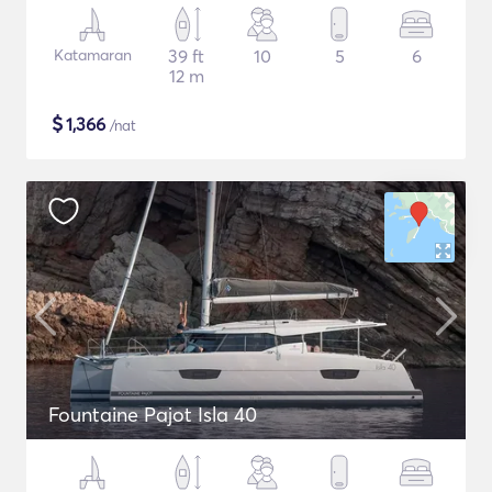
Katamaran
39 ft
10
5
6
12 m
$
1,366
/nat
Fountaine Pajot Isla 40