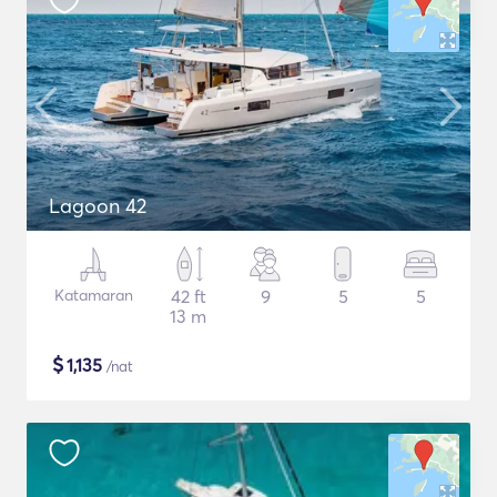
Lagoon 42
Katamaran
42 ft
9
5
5
13 m
$
1,135
/nat