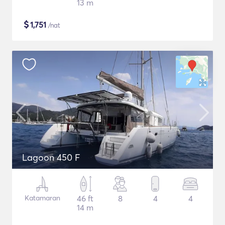
13 m
$
1,751
/nat
Lagoon 450 F
Katamaran
46 ft
8
4
4
14 m