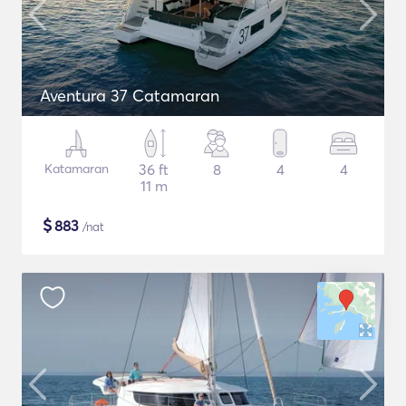
Aventura 37 Catamaran
Katamaran
36 ft
8
4
4
11 m
$
883
/nat