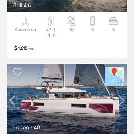
Bali 4.6
Katamaran
47 ft
10
5
5
14 m
$
1,615
/nat
Lagoon 40