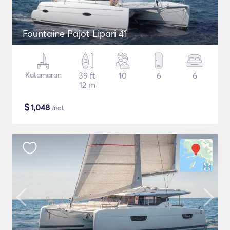
Fountaine Pajot Lipari 41
Katamaran
39 ft
10
6
6
12 m
$
1,048
/nat