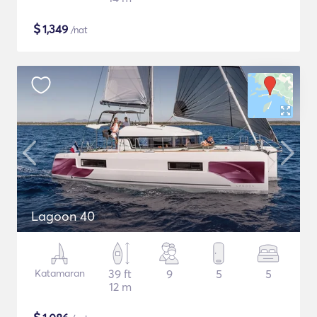
$
1,349
/nat
Lagoon 40
Katamaran
39 ft
9
5
5
12 m