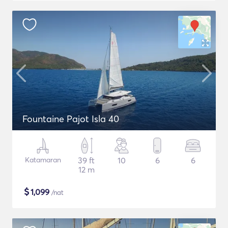
Fountaine Pajot Isla 40
Katamaran
39 ft
10
6
6
12 m
$
1,099
/nat