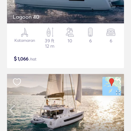
Lagoon 40
Katamaran
39 ft
10
6
6
12 m
$
1,066
/nat