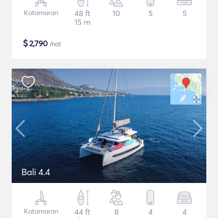
Katamaran
48 ft
10
5
5
15 m
$
2,790
/nat
Bali 4.4
Katamaran
44 ft
8
4
4