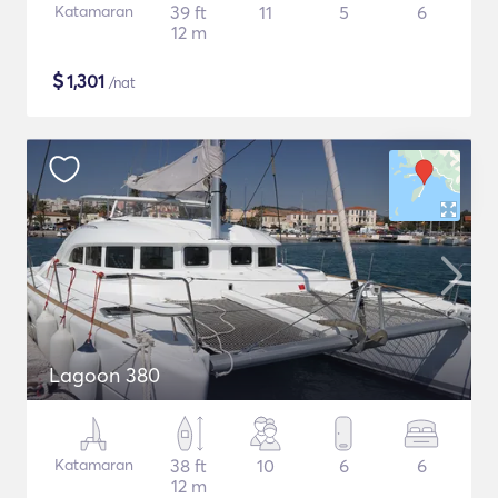
Katamaran
39 ft
11
5
6
12 m
$
1,301
/nat
Lagoon 380
Katamaran
38 ft
10
6
6
12 m