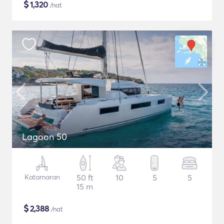
$
1,320
/nat
Lagoon 50
Katamaran
50 ft
10
5
5
15 m
$
2,388
/nat