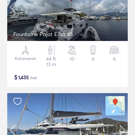
Fountaine Pajot Elba 45
Katamaran
44 ft
10
6
6
13 m
$
1,435
/nat