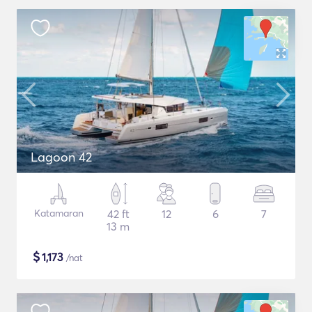
Lagoon 42
Katamaran
42 ft
12
6
7
13 m
$
1,173
/nat