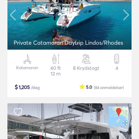
Private Catamaran Daytrip Lindos/Rhodes
Katamaran
40 ft
8 Krydstogt
4
12 m
$
1,205
5.0
/dag
(84
anmeldelser
)