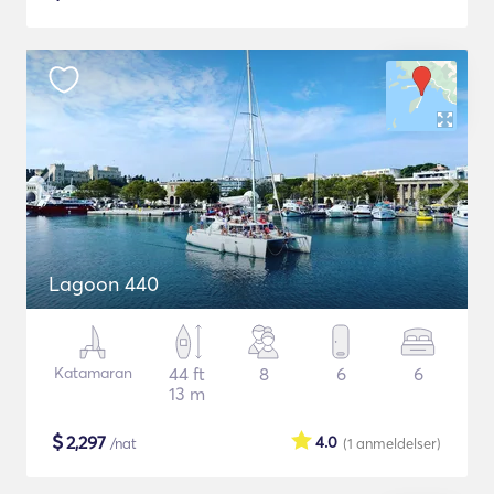
Lagoon 440
Katamaran
44 ft
8
6
6
13 m
$
2,297
4.0
/nat
(1
anmeldelser
)