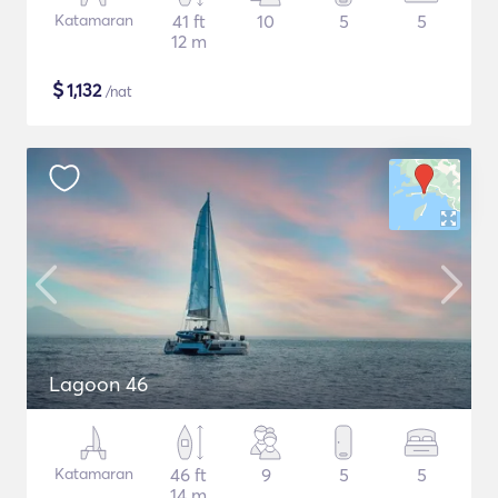
Katamaran
41 ft
10
5
5
12 m
$
1,132
/nat
Lagoon 46
Katamaran
46 ft
9
5
5
14 m