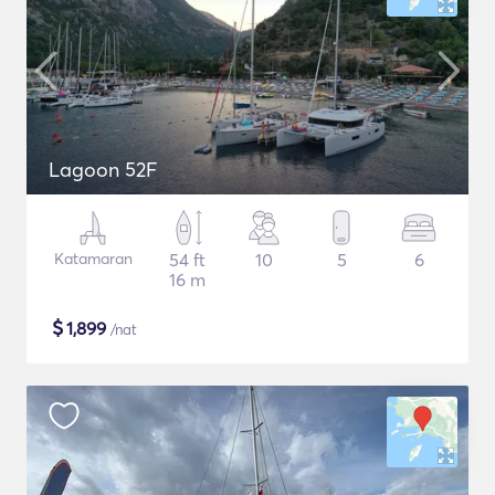
Lagoon 52F
Katamaran
54 ft
10
5
6
16 m
$
1,899
/nat