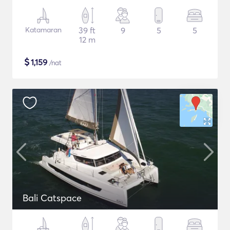
Katamaran
39 ft
9
5
5
12 m
$
1,159
/nat
Bali Catspace