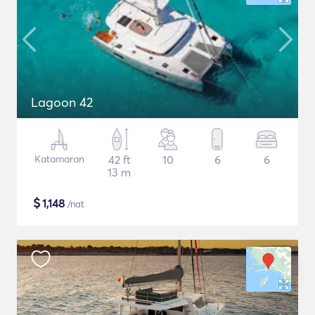
Lagoon 42
Katamaran
42 ft
10
6
6
13 m
$
1,148
/nat