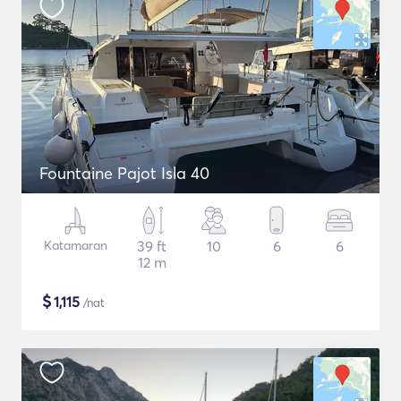
Fountaine Pajot Isla 40
Katamaran
39 ft
10
6
6
12 m
$
1,115
/nat