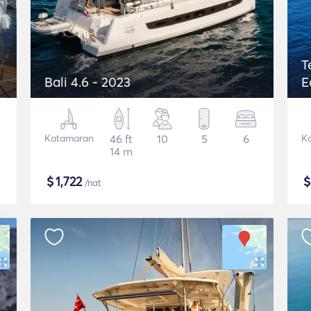
T
Bali 4.6 - 2023
E
Katamaran
46 ft
10
5
6
K
14 m
$
1,722
/nat