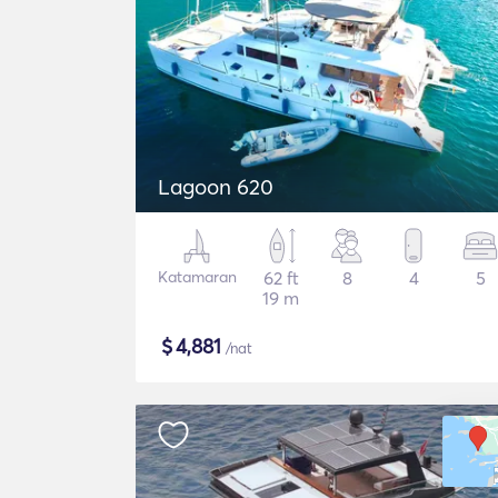
Lagoon 620
Katamaran
62 ft
8
4
5
19 m
$
4,881
/nat