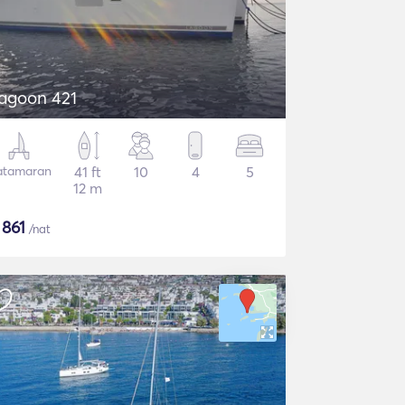
agoon 421
atamaran
41 ft
10
4
5
12 m
$
861
/nat