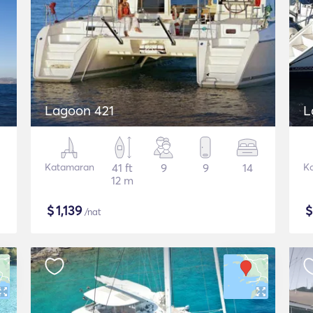
Lagoon 421
L
Katamaran
41 ft
9
9
14
K
12 m
$
1,139
/nat