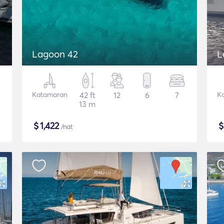
Lagoon 42
L
Katamaran
42 ft
12
6
7
K
13 m
$
1,422
/nat