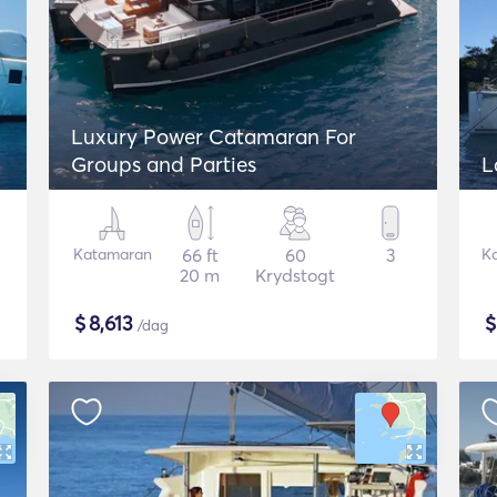
Luxury Power Catamaran For
Groups and Parties
L
Katamaran
66 ft
60
3
K
20 m
Krydstogt
$
8,613
/dag