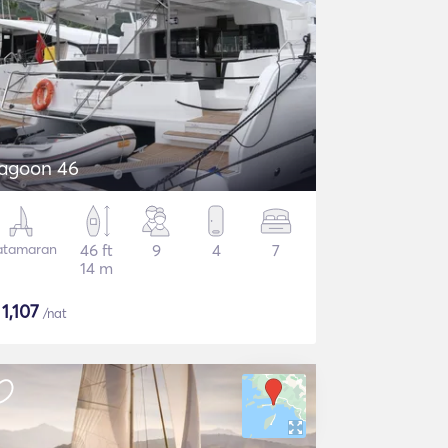
agoon 46
atamaran
46 ft
9
4
7
14 m
$
1,107
/nat