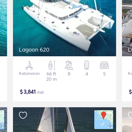
Lagoon 620
L
Katamaran
66 ft
8
4
5
K
20 m
$
3,841
/nat