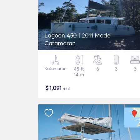
Lagoon 450 | 2011 Model
Catamaran
Katamaran
45 ft
6
3
3
14 m
$
1,091
/nat