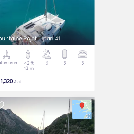
ountaine Pajot Lipari 41
atamaran
42 ft
6
3
3
13 m
$
1,320
/nat