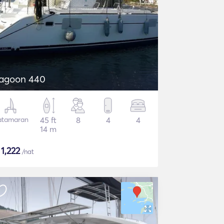
agoon 440
atamaran
45 ft
8
4
4
14 m
$
1,222
/nat