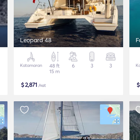
Leopard 48
F
Katamaran
48 ft
6
3
3
K
15 m
$
2,871
/nat