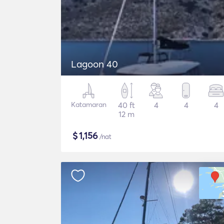
Lagoon 40
Katamaran
40 ft
4
4
4
12 m
$
1,156
/nat