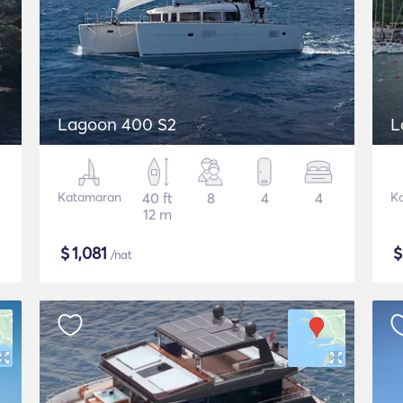
Lagoon 400 S2
L
Katamaran
40 ft
8
4
4
K
12 m
$
1,081
/nat