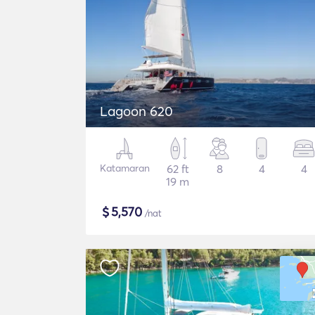
Lagoon 620
Katamaran
62 ft
8
4
4
19 m
$
5,570
/nat