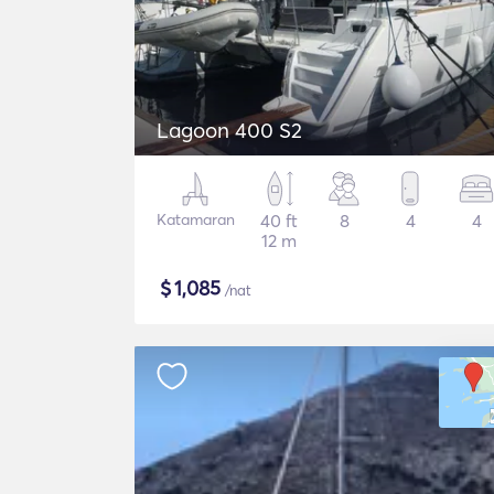
Lagoon 400 S2
Katamaran
40 ft
8
4
4
12 m
$
1,085
/nat