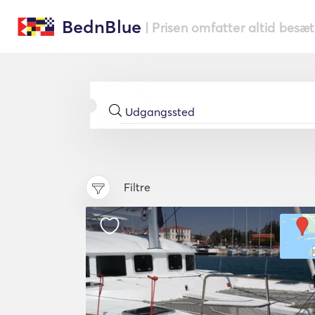
BednBlue
| Prisen omfatter altid besæ
Filtre