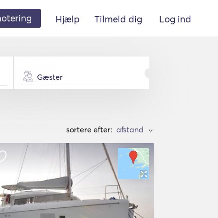
 notering
Hjælp
Tilmeld dig
Log ind
Gæster
sortere efter:
>