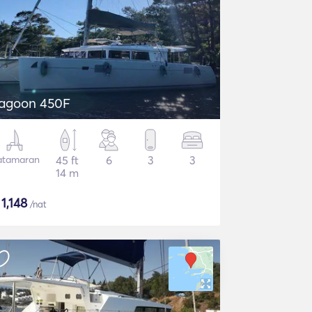
agoon 450F
atamaran
45 ft
6
3
3
14 m
$
1,148
/nat