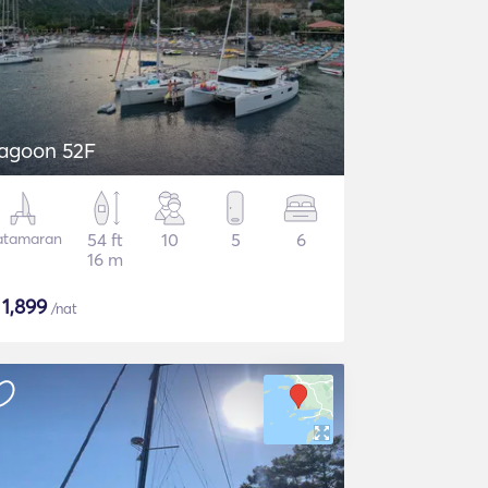
agoon 52F
atamaran
54 ft
10
5
6
16 m
$
1,899
/nat