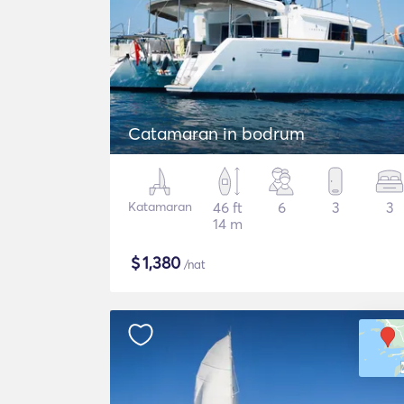
Catamaran in bodrum
Katamaran
46 ft
6
3
3
14 m
$
1,380
/nat