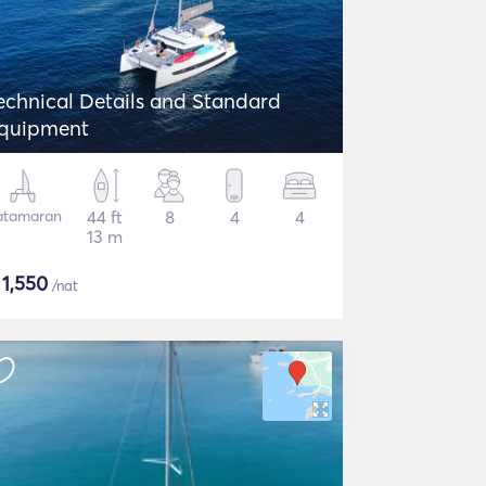
echnical Details and Standard
quipment
atamaran
44 ft
8
4
4
13 m
$
1,550
/nat