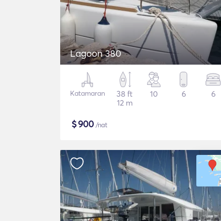
Lagoon 380
Katamaran
38 ft
10
6
6
12 m
$
900
/nat