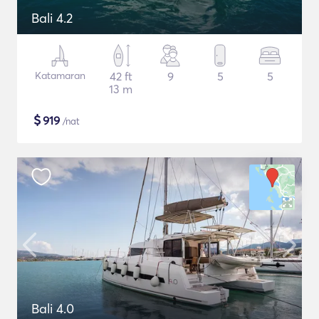
Bali 4.2
Katamaran
42 ft
9
5
5
13 m
$
919
/nat
Bali 4.0