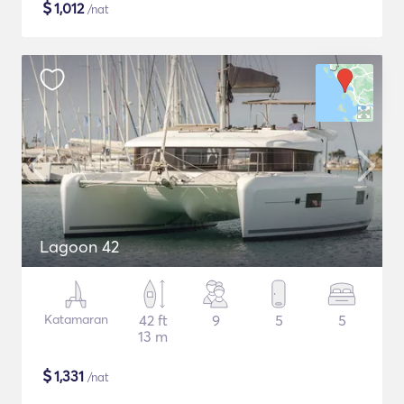
$
1,012
/nat
Lagoon 42
Katamaran
42 ft
9
5
5
13 m
$
1,331
/nat