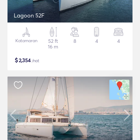
Lagoon 52F
Katamaran
52 ft
8
4
4
16 m
$
2,354
/nat