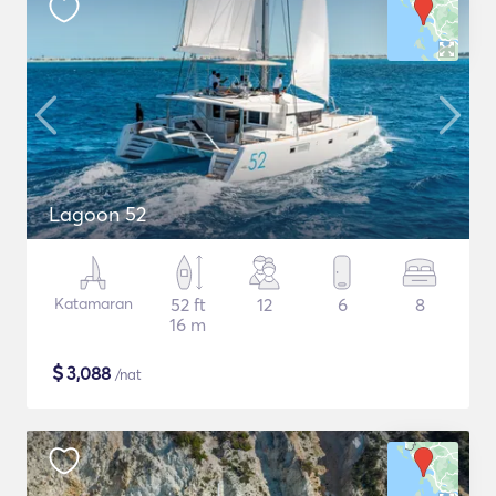
Lagoon 52
Katamaran
52 ft
12
6
8
16 m
$
3,088
/nat