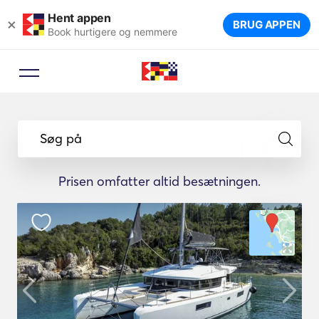
Hent appen
×
BRUG APPEN
Book hurtigere og nemmere
Søg på
Prisen omfatter altid besætningen.