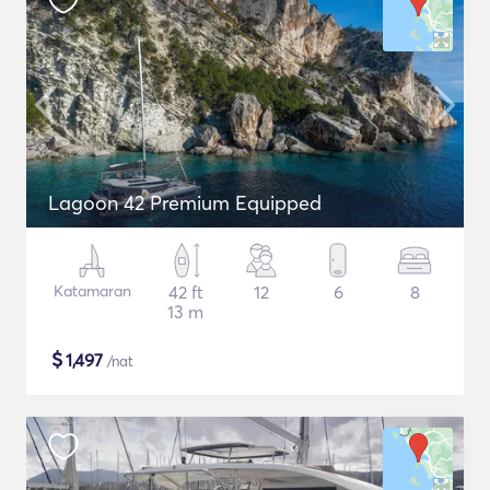
Lagoon 42 Premium Equipped
Katamaran
42 ft
12
6
8
13 m
$
1,497
/nat