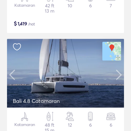
Katamaran
42 ft
10
6
7
13 m
$
1,419
/nat
Bali 4.8 Catamaran
Katamaran
48 ft
12
6
6
15 m