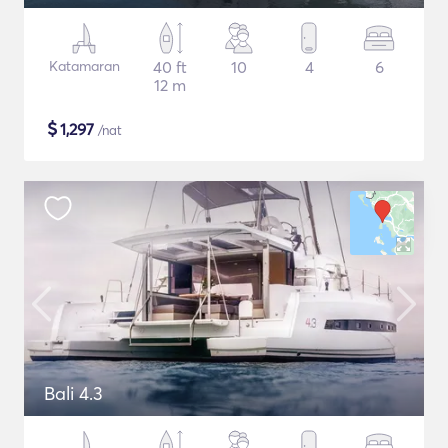
Katamaran
40 ft
10
4
6
12 m
$
1,297
/nat
Bali 4.3