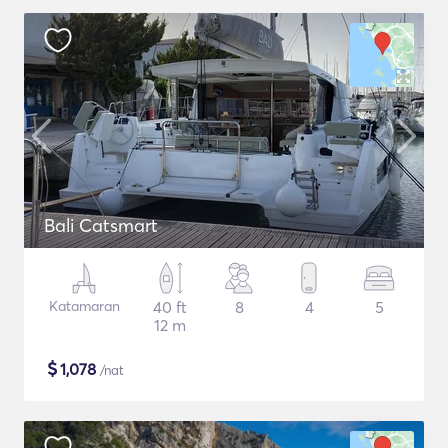
Bali Catsmart
Katamaran
40 ft
8
4
5
12 m
$
1,078
/nat