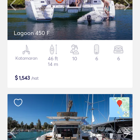
Lagoon 450 F
Katamaran
46 ft
10
6
6
14 m
$
1,543
/nat