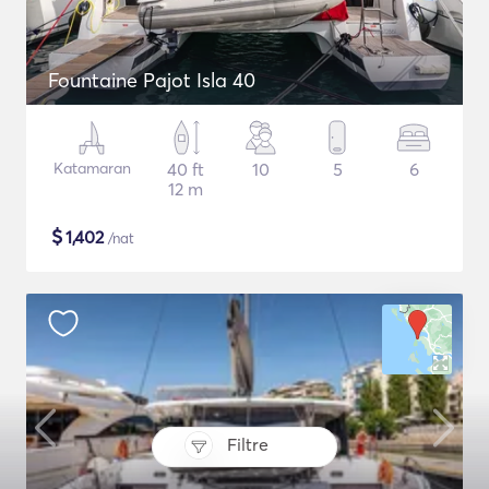
Fountaine Pajot Isla 40
Katamaran
40 ft
10
5
6
12 m
$
1,402
/nat
Filtre