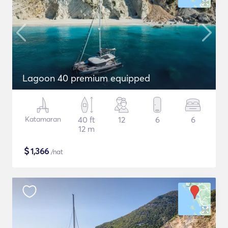
Lagoon 40 premium equipped
Katamaran
40 ft
12
6
6
12 m
$
1,366
/nat