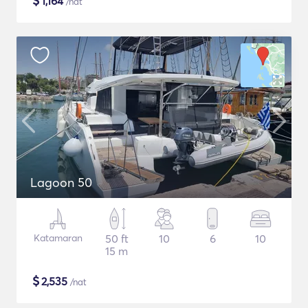
$
1,164
/nat
Lagoon 50
Katamaran
50 ft
10
6
10
15 m
$
2,535
/nat