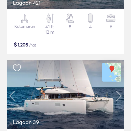
Lagoon 421
Katamaran
41 ft
8
4
6
12 m
$
1,205
/nat
Lagoon 39