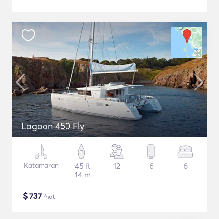
Lagoon 450 Fly
Katamaran
45 ft
12
6
6
14 m
$
737
/nat