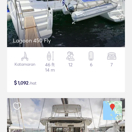
Lagoon 450 Fly
Katamaran
46 ft
12
6
7
14 m
$
1,092
/nat