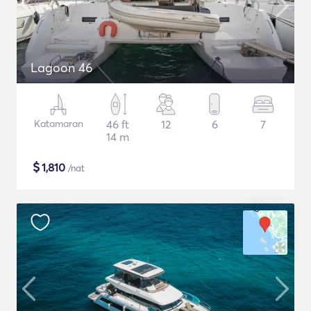
Lagoon 46
Katamaran
46 ft
12
6
7
14 m
$
1,810
/nat