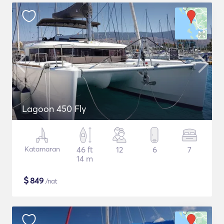
Lagoon 450 Fly
Katamaran
46 ft
12
6
7
14 m
$
849
/nat