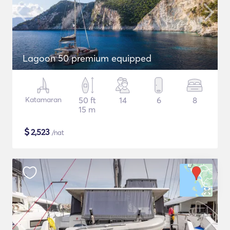
Lagoon 50 premium equipped
Katamaran
50 ft
14
6
8
15 m
$
2,523
/nat