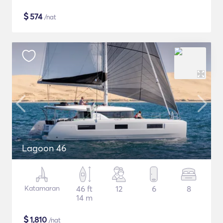
$
574
/nat
Lagoon 46
Katamaran
46 ft
12
6
8
14 m
$
1,810
/nat