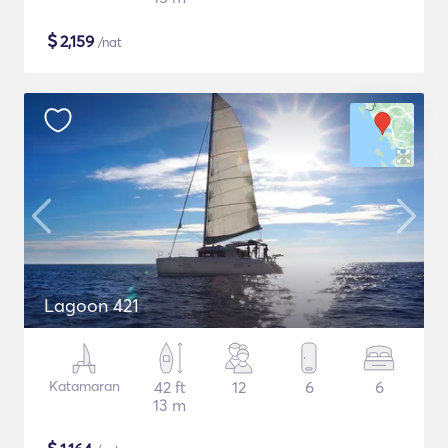
$
2,159
/nat
Lagoon 421
Katamaran
42 ft
12
6
6
13 m