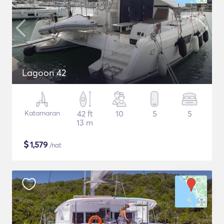
Lagoon 42
Katamaran
42 ft
10
5
5
13 m
$
1,579
/nat