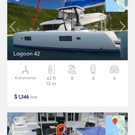
Lagoon 42
Katamaran
42 ft
8
4
4
13 m
$
1,346
/nat