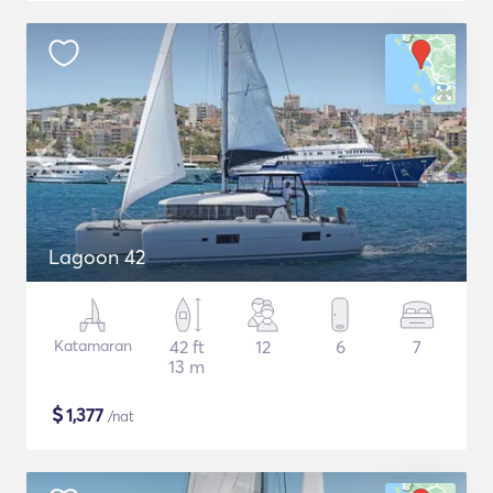
Lagoon 42
Katamaran
42 ft
12
6
7
13 m
$
1,377
/nat