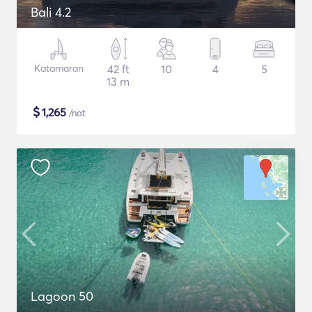
Bali 4.2
Katamaran
42 ft
10
4
5
13 m
$
1,265
/nat
Lagoon 50