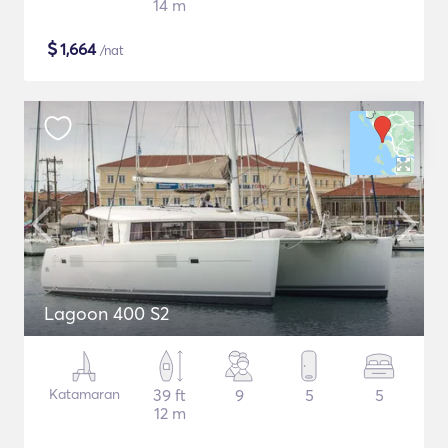
14 m
$
1,664
/nat
Lagoon 400 S2
Katamaran
39 ft
9
5
5
12 m