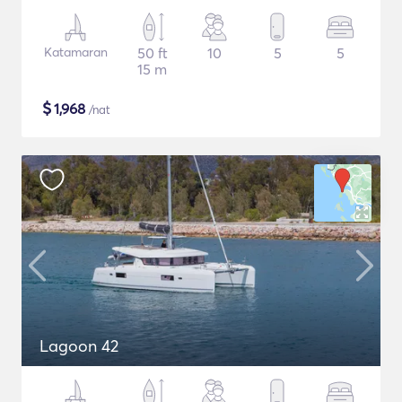
Katamaran
50 ft
10
5
5
15 m
$
1,968
/nat
Lagoon 42