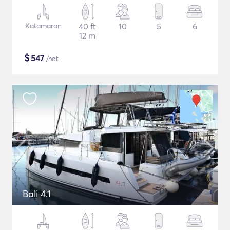
Katamaran
40 ft
10
5
6
12 m
$
547
/nat
Bali 4.1