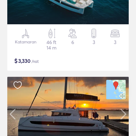
Katamaran
46 ft
6
3
3
14 m
$
3,330
/nat