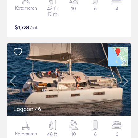
Katamaran
43 ft
10
6
4
13 m
$
1,728
/nat
Lagoon 46
Katamaran
46 ft
10
6
6