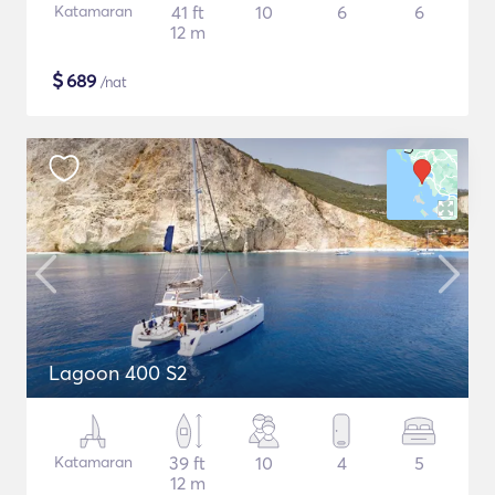
Katamaran
41 ft
10
6
6
12 m
$
689
/nat
Lagoon 400 S2
Katamaran
39 ft
10
4
5
12 m