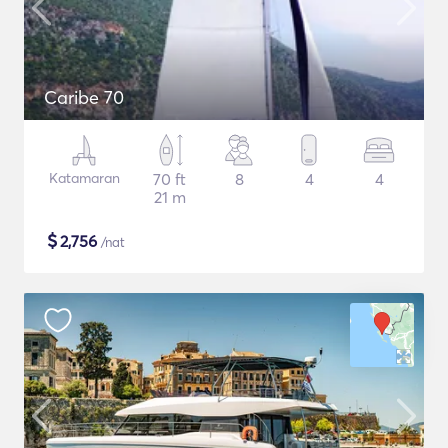
Caribe 70
Katamaran
70 ft
8
4
4
21 m
$
2,756
/nat