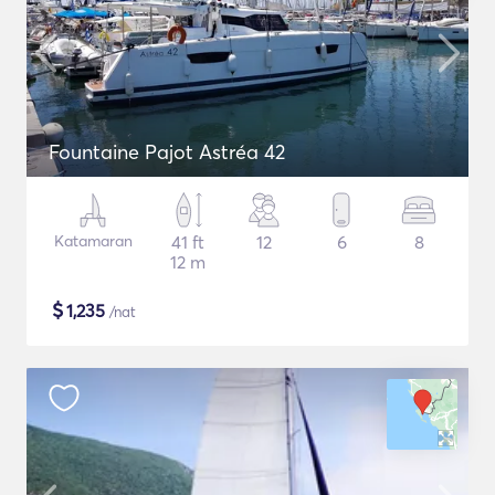
Fountaine Pajot Astréa 42
Katamaran
41 ft
12
6
8
12 m
$
1,235
/nat