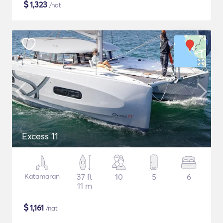
$
1,323
/nat
Excess 11
Katamaran
37 ft
10
5
6
11 m
$
1,161
/nat