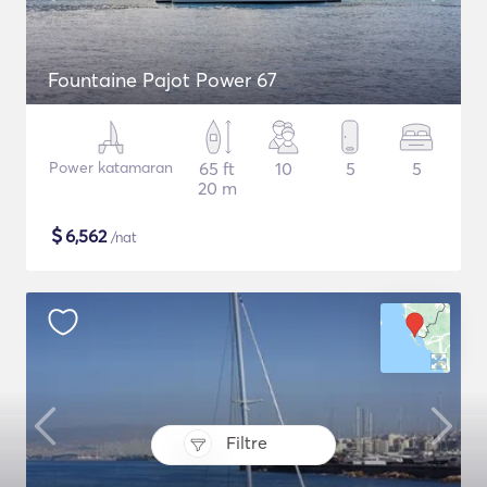
Fountaine Pajot Power 67
Power katamaran
65 ft
10
5
5
20 m
$
6,562
/nat
Filtre