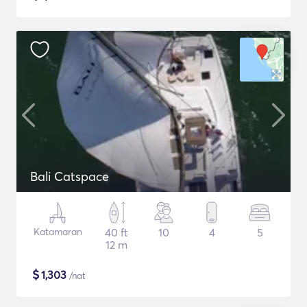
Bali Catspace
Katamaran
40 ft
10
4
5
12 m
$
1,303
/nat