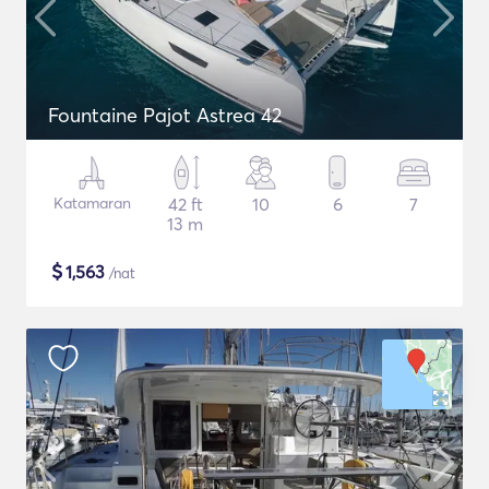
Fountaine Pajot Astrea 42
Katamaran
42 ft
10
6
7
13 m
$
1,563
/nat