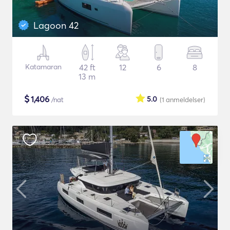
Lagoon 42
Katamaran
42 ft
12
6
8
13 m
$
1,406
5.0
/nat
(1
anmeldelser
)