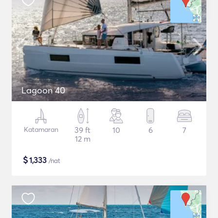
Lagoon 40
Katamaran
39 ft
10
6
7
12 m
$
1,333
/nat