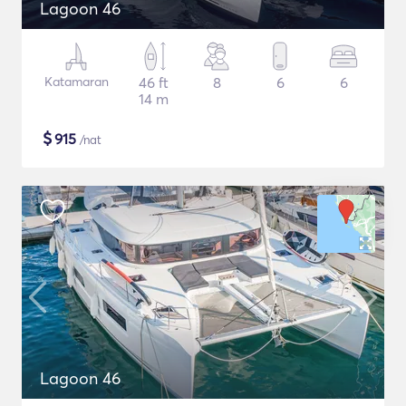
Lagoon 46
Katamaran
46 ft
8
6
6
14 m
$
915
/nat
Lagoon 46