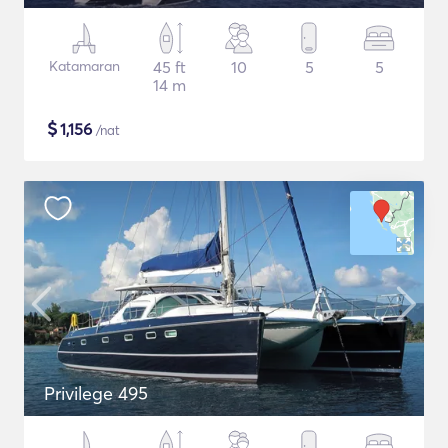
Katamaran
45 ft
10
5
5
14 m
$
1,156
/nat
Privilege 495