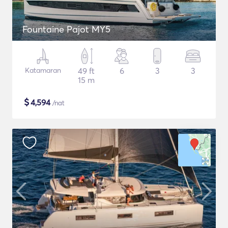
Fountaine Pajot MY5
Katamaran
49 ft
6
3
3
15 m
$
4,594
/nat