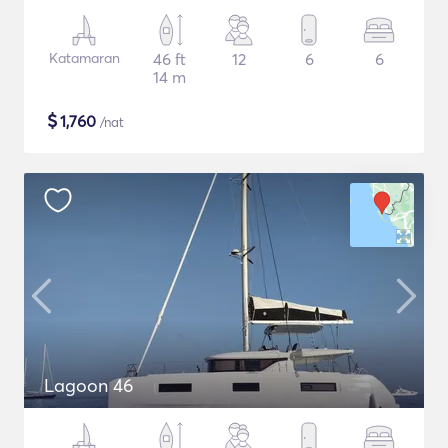
Katamaran
46 ft
12
6
6
14 m
$
1,760
/nat
Lagoon 46