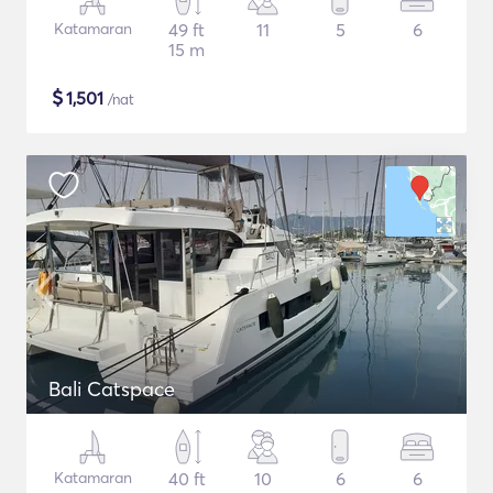
Katamaran
49 ft
11
5
6
15 m
$
1,501
/nat
Bali Catspace
Katamaran
40 ft
10
6
6