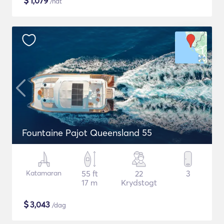
$
1,079
/nat
Fountaine Pajot Queensland 55
Katamaran
55 ft
22
3
17 m
Krydstogt
$
3,043
/dag