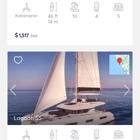
Katamaran
46 ft
10
4
5
14 m
$
1,517
/nat
Lagoon 55