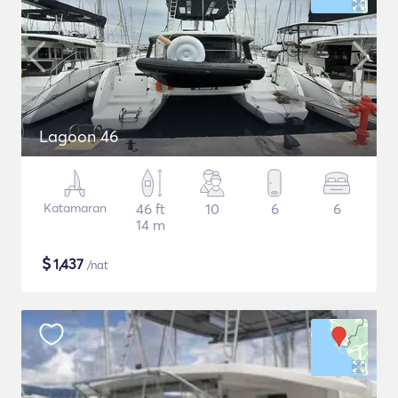
Lagoon 46
Katamaran
46 ft
10
6
6
14 m
$
1,437
/nat