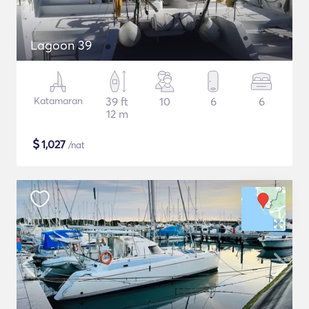
Lagoon 39
Katamaran
39 ft
10
6
6
12 m
$
1,027
/nat