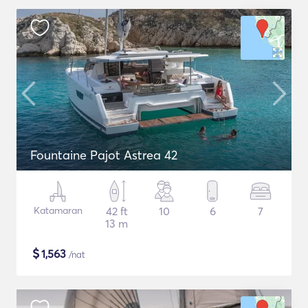
Fountaine Pajot Astrea 42
Katamaran
42 ft
10
6
7
13 m
$
1,563
/nat