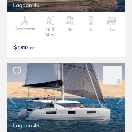
Lagoon 46
Katamaran
46 ft
12
5
15
14 m
$
1,810
/nat
Lagoon 46