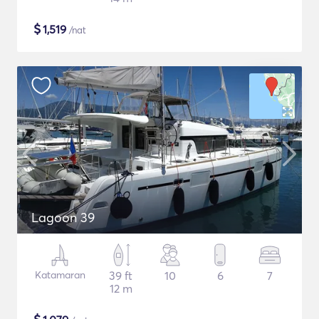
$
1,519
/nat
Lagoon 39
Katamaran
39 ft
10
6
7
12 m