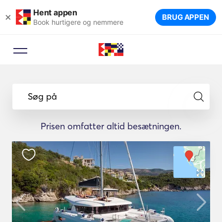
Hent appen
×
BRUG APPEN
Book hurtigere og nemmere
Søg på
Prisen omfatter altid besætningen.