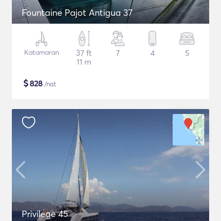
Fountaine Pajot Antigua 37
Katamaran
37 ft
7
4
5
11 m
$
828
/nat
Privilege 45