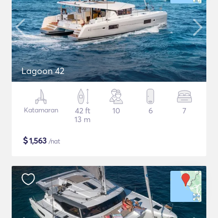
Lagoon 42
Katamaran
42 ft
10
6
7
13 m
$
1,563
/nat