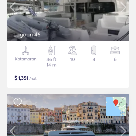
Lagoon 46
Katamaran
46 ft
10
4
6
14 m
$
1,351
/nat