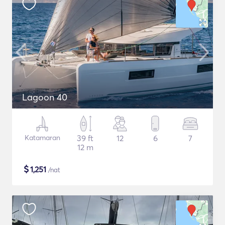
Lagoon 40
Katamaran
39 ft
12
6
7
12 m
$
1,251
/nat