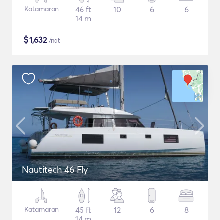
Katamaran
46 ft
10
6
6
14 m
$
1,632
/nat
Nautitech 46 Fly
Katamaran
45 ft
12
6
8
14 m