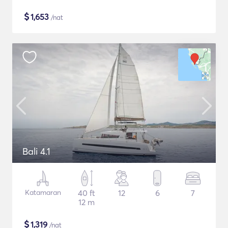
$
1,653
/nat
Bali 4.1
Katamaran
40 ft
12
6
7
12 m
$
1,319
/nat