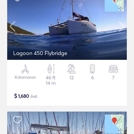
Lagoon 450 Flybridge
Katamaran
46 ft
12
6
7
14 m
$
1,680
/nat