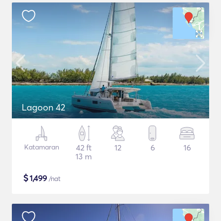
Lagoon 42
Katamaran
42 ft
12
6
16
13 m
$
1,499
/nat