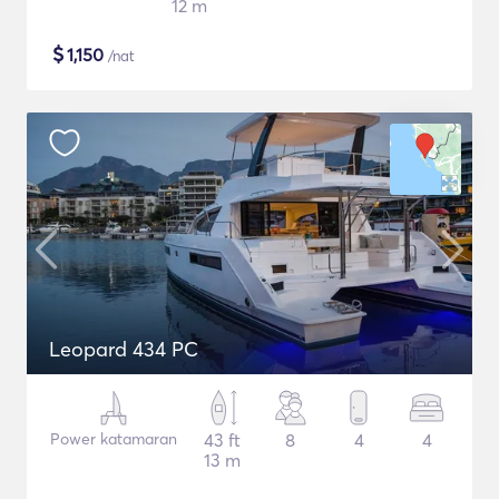
12 m
$
1,150
/nat
Leopard 434 PC
Power katamaran
43 ft
8
4
4
13 m