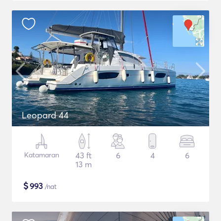
Leopard 44
Katamaran
43 ft
6
4
6
13 m
$
993
/nat