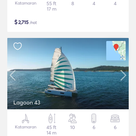
Katamaran
55 ft
8
4
4
17 m
$
2,715
/nat
Lagoon 43
Katamaran
45 ft
10
6
6
14 m